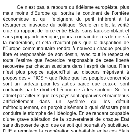
Ce n’est pas, à rebours du fidéisme européiste, plus
mais moins d’Europe qui sortira le continent de l’ornière
économique et qui l’éloignera du péril inhérent à la
résurgence inavouée du politique. Seule en effet la vérité
crue du rapport de force entre Etats, sans faux-semblant et
sans propagande irénique, pourra contraindre ces derniers à
la modération, et cela d’autant plus que la disparition de
l’Europe communautaire rendra à nouveau chaque peuple
libre et responsable de son destin, avec tout le respect et
toute l’estime que l’exercice responsable de cette liberté
recouvrée par chacun suscitera dans l’esprit de tous. Rien
n’est plus propice aujourd’hui au discours méprisant à
propos des « PIGS » que l’idée que les peuples concernés
sont un fardeau pour les autres parce que ceux-ci sont
contraints par le droit et l’économie à les soutenir. Si l’on
admet par ailleurs que ces pays sont appauvris et maintenus
artificiellement dans un système qui les détruit
méthodiquement, on perçoit aisément à quel désastre peut
conduire le triomphe de l’idéologie. En se rendant coupable
d’une grave altération de la souveraineté de chaque Etat
sans disposer de quoi que ce soit qui pourrait s’y substituer,
l’UE a remplacé la coopération souhaitable entre ces Etats