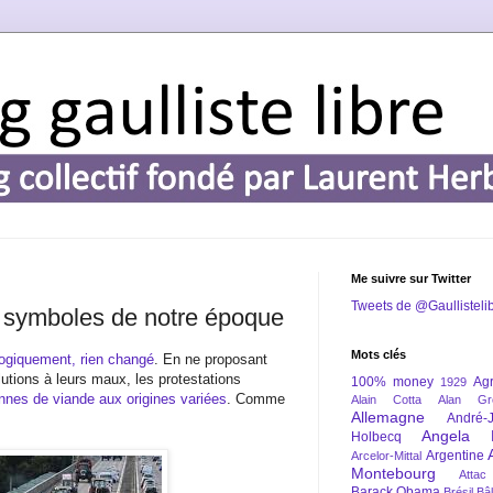
Me suivre sur Twitter
Tweets de @Gaullisteli
t symboles de notre époque
Mots clés
ogiquement, rien changé
. En ne proposant
utions à leurs maux, les protestations
100% money
Agr
1929
nnes de viande aux origines variées
. Comme
Alain Cotta
Alan Gr
Allemagne
André-
Angela 
Holbecq
Argentine
Arcelor-Mittal
Montebourg
Attac
Barack Obama
Brésil
Bâl