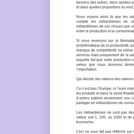
besoins des autres, dans quelles pr
et dans quelles proportions ils vont,
Nous voyons alors là que les val
compte les milliardièmes de c
milliardièmes de ces choses que vou
entre la production et la consommat
Si nous revenons sur la thématiq
problématique de la productivité, par
manque de compétitivité ne relève 
services mais uniquement de la va
laquelle fait que notre production n’
valeur que nous donnons devient
l’importation.
Qui décide des valeurs des valeurs
Ce n’est pas l’Europe, ni l’euro ma
les produits et dans la seule final
d’autres nations deviennent nos 
partager en milliardièmes de conso
Les milliardièmes ne sont pas des
valeur soit 1, 100, ou 1000 et de p
trucmuche.
Ceci ne vous fait pas réfléchir sur