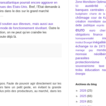
Zone Monétaire Optima
transatlantique pourrait encore aggraver en
austérité
50
enues des Etats-Unis
. Bref, l’Etat demande à
banques centrales
ains dans le dos sur le grand marché
budgétaire
charte de la
ux…
chômage
cour de Ka
création monétaire
da
and soutien aux éleveurs, mais aussi aux
dette publique
esprits
n mode de fonctionnement révoltant
. Outre le
euro
euro cher
ation, on ne peut qu’en craindre les
obligations
finance
oute déjà là.
im
homoparentalité
inégalité
institut Bruegel
échange
loi de 1973
mondia
mariage gay
néolibé
monnaie
parasites fi
protectionnisme
souverainisme
taxe
éducation nat
troïka
énergie
pos. Faute de pouvoir agir directement sur les
Archives du blog
rs faire un petit geste, en évitant la grande
►
2026
(25)
 plus près des producteurs, au marché, dans les
►
2025
(66)
►
2024
(62)