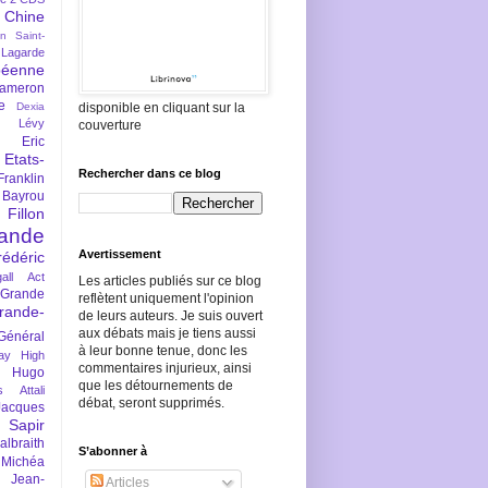
Chine
an Saint-
Lagarde
péenne
ameron
e
Dexia
disponible en cliquant sur la
 Lévy
couverture
Eric
Etats-
Rechercher dans ce blog
Franklin
 Bayrou
llon
lande
Avertissement
rédéric
all Act
Les articles publiés sur ce blog
Grande
reflètent uniquement l'opinion
rande-
de leurs auteurs. Je suis ouvert
aux débats mais je tiens aussi
Général
à leur bonne tenue, donc les
ay
High
commentaires injurieux, ainsi
Hugo
que les détournements de
s Attali
débat, seront supprimés.
Jacques
 Sapir
braith
S’abonner à
 Michéa
Jean-
Articles