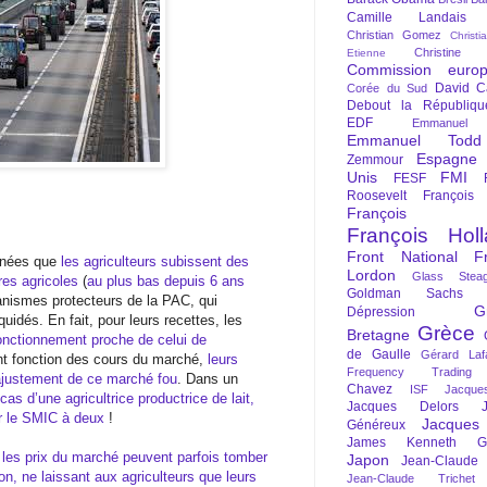
Camille Landais
Christian Gomez
Christi
Christine 
Etienne
Commission euro
David C
Corée du Sud
Debout la Républiqu
EDF
Emmanuel
Emmanuel Todd
Espagne
Zemmour
Unis
FMI
FESF
Roosevelt
François
François Fi
François Hol
Front National
F
nnées que
les agriculteurs subissent des
Lordon
Glass Steag
res agricoles
(
au plus bas depuis 6 ans
Goldman Sachs
anismes protecteurs de la PAC, qui
G
Dépression
uidés. En fait, pour leurs recettes, les
Grèce
Bretagne
nctionnement proche de celui de
de Gaulle
Gérard Laf
ent fonction des cours du marché,
leurs
Frequency Trading
’ajustement de ce marché fou
. Dans un
Chavez
ISF
Jacque
cas d’une agricultrice productrice de lait,
Jacques Delors
ner le SMIC à deux
!
Jacques
Généreux
James Kenneth Gal
 les prix du marché peuvent parfois tomber
Japon
Jean-Claude
on, ne laissant aux agriculteurs que leurs
Jean-Claude Trichet