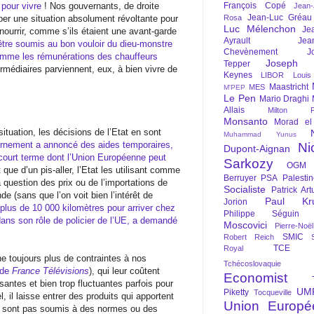
 pour vivre
! Nos gouvernants, de droite
François Copé
Jean
Jean-Luc Gréau
er une situation absolument révoltante pour
Rosa
Luc Mélenchon
Je
ourrir, comme s’ils étaient une avant-garde
Ayrault
Jea
 être soumis au bon vouloir du dieu-monstre
Chevènement
J
mme les rémunérations des chauffeurs
Joseph St
Tepper
ermédiaires parviennent, eux, à bien vivre de
Keynes
LIBOR
Louis
Maastricht
MES
M'PEP
Le Pen
Mario Draghi
Allais
Milton Fr
Monsanto
Morad el
ituation, les décisions de l’Etat en sont
Muhammad Yunus
ernement a annoncé des aides temporaires,
Ni
Dupont-Aignan
 court terme dont l’Union Européenne peut
Sarkozy
OGM
it que d’un pis-aller, l’Etat les utilisant comme
Berruyer
PSA
Palesti
 question des prix ou de l’importations de
Socialiste
Patrick Art
de (sans que l’on voit bien l’intérêt de
Paul Kr
Jorion
 plus de 10 000 kilomètres pour arriver chez
Philippe Séguin
 dans son rôle de policier de l’UE, a demandé
Moscovici
Pierre-Noë
SMIC
Robert Reich
TCE
Royal
ne toujours plus de contraintes à nos
Tchécoslovaquie
e de
France Télévisions
), qui leur coûtent
Economist
isantes et bien trop fluctuantes parfois pour
UM
Piketty
Tocqueville
l, il laisse entrer des produits qui apportent
Union Europé
ne sont pas soumis à des normes ou des