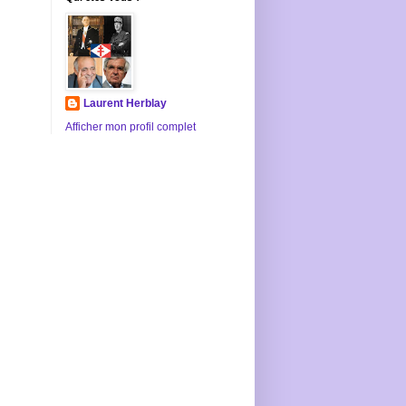
Laurent Herblay
Afficher mon profil complet