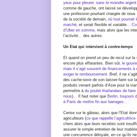
yeux pour pleurer, sans le moindre argent
comme de gauche, ont laissé se développ
une profession pourtant chargée de nous n
de la société de demain,
où tout pourrait
marché
, et serait flexible et variable…
Co
d’Uber en somme
, mais alors que les int
l’activité… des autres.
Un Etat qui intervient à contre-temps
Et quand on prend un peu de recul sur la s
encore plus effarantes. Bien sûr,
le gouv
mais il s’agit souvent de financements à
exiger le remboursement
. Bref, il ne s’ag
des cache-sexe de son laisser-faire sur la
produits venant parfois d’Asie pour la vian
permettre à
du poulet thaïlandais de faire
nous
)… Il faut noter que
Berlin, toujours
à Paris de mettre fin aux barrages
…
Cerise sur le gâteau, alors que l’Etat don
agriculteurs (
ce que rappelle l’agricultric
chers alors que leurs recettes sont insuff
assurer le simple entretien de leur matérie
une concurrence déloyale, en ce qu’ils 