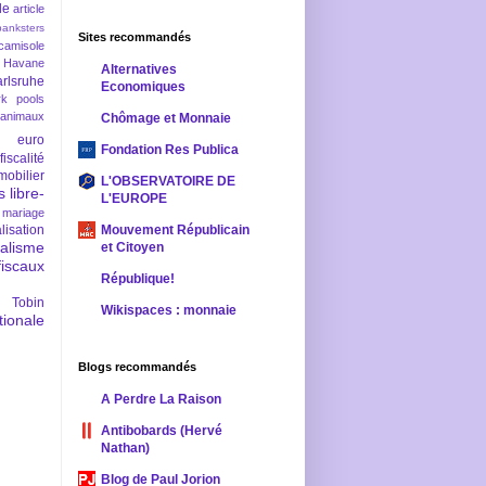
le
article
banksters
Sites recommandés
camisole
 Havane
Alternatives
rlsruhe
Economiques
rk pools
 animaux
Chômage et Monnaie
euro
Fondation Res Publica
fiscalité
mobilier
L'OBSERVATOIRE DE
s
libre-
L'EUROPE
mariage
lisation
Mouvement Républicain
ralisme
et Citoyen
scaux
République!
 Tobin
Wikispaces : monnaie
ionale
Blogs recommandés
A Perdre La Raison
Antibobards (Hervé
Nathan)
Blog de Paul Jorion