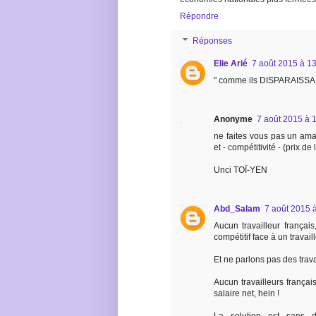
Répondre
Réponses
Elie Arié
7 août 2015 à 1
" comme ils DISPARAISSAI
Anonyme
7 août 2015 à 
ne faites vous pas un ama
et - compétitivité - (prix de
Unci TOÏ-YEN
Abd_Salam
7 août 2015 
Aucun travailleur français
compétitif face à un travail
Et ne parlons pas des trav
Aucun travailleurs français
salaire net, hein !