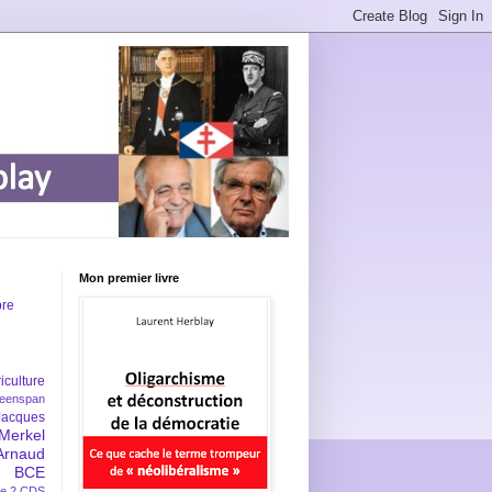
Mon premier livre
bre
iculture
eenspan
Jacques
Merkel
Arnaud
BCE
e 2
CDS