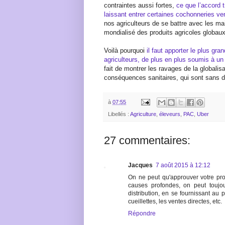
contraintes aussi fortes,
ce que l’accord 
laissant entrer certaines cochonneries v
nos agriculteurs de se battre avec les m
mondialisé des produits agricoles globa
Voilà pourquoi
il faut apporter le plus gr
agriculteurs, de plus en plus soumis à u
fait de montrer les ravages de la globalis
conséquences sanitaires, qui sont sans d
à
07:55
Libellés :
Agriculture
,
éleveurs
,
PAC
,
Uber
27 commentaires:
Jacques
7 août 2015 à 12:12
On ne peut qu'approuver votre pro
causes profondes, on peut toujou
distribution, en se fournissant au
cueillettes, les ventes directes, etc.
Répondre