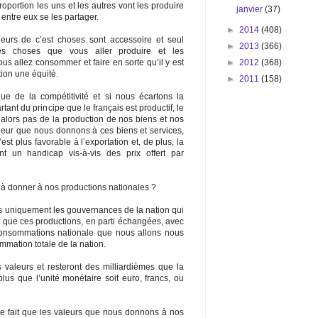
oportion les uns et les autres vont les produire
janvier
(37)
 entre eux se les partager.
►
2014
(408)
eurs de c’est choses sont accessoire et seul
►
2013
(366)
es choses que vous aller produire et les
►
2012
(368)
s allez consommer et faire en sorte qu’il y est
ion une équité.
►
2011
(158)
ue de la compétitivité et si nous écartons la
tant du principe que le français est productif, le
alors pas de la production de nos biens et nos
leur que nous donnons à ces biens et services,
est plus favorable à l’exportation et, de plus, la
 un handicap vis-à-vis des prix offert par
 à donner à nos productions nationales ?
is uniquement les gouvernances de la nation qui
ité que ces productions, en parti échangées, avec
consommations nationale que nous allons nous
mmation totale de la nation.
 valeurs et resteront des milliardièmes que la
lus que l’unité monétaire soit euro, francs, ou
 le fait que les valeurs que nous donnons à nos