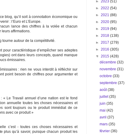
►
2023
(51)
►
2022
(54)
►
2021
(88)
ce blog, qu’il soit à connotation économique ou
enir : l’Euro et L’Europe.
►
2020
(95)
 chacun lance des chiffres à la volée et chacun
►
2019
(94)
 leurs affirmations.
►
2018
(138)
g tourne autour de la compétitivité.
►
2017
(279)
►
2016
(305)
nt pour caractéristique d’empêcher ses adeptes
éologies) ont dans leurs concepts, quand manque
▼
2015
(428)
boucs émissaires.
décembre
(32)
novembre
(31)
missaires : rien ne vous interdit à réfléchir sur
nt point besoin de chiffres pour argumenter et
octobre
(33)
septembre
(37)
août
(38)
juillet
(35)
: « Le Travail annuel d’une nation est le fond
tion annuelle toutes les choses nécessaires et
juin
(35)
s sont toujours ou le produit immédiat de ce
mai
(42)
ons avec ce produit »
avril
(37)
mars
(35)
elle c’est - toutes ces choses nécessaires et
février
(36)
e plus qu’à savoir, puisque chacun produit les