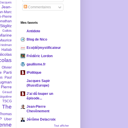
-Jacques
Jean-
Commentaires
an-Marc
n-Pierre
onathan
Mes favoris
iglitz
 Gallois
Antidote
Marine
Blog de Nico
Maurice
iedman
Eco(dé)mystificateur
 Hallab
Nicolas
Frédéric Lordon
colas
gaullisme.fr
Olivier
Parti
ne
iPolitique
us
Paul
Jacques Sapir
ugman
(RussEurope)
Pierre
l Giraud
J'ai dû louper un
Ségolène
épisode...
TSCG
The
Jean-Pierre
Chevènement
Thomas
P
Uber
Jérôme Delacroix
enne
Tout afficher