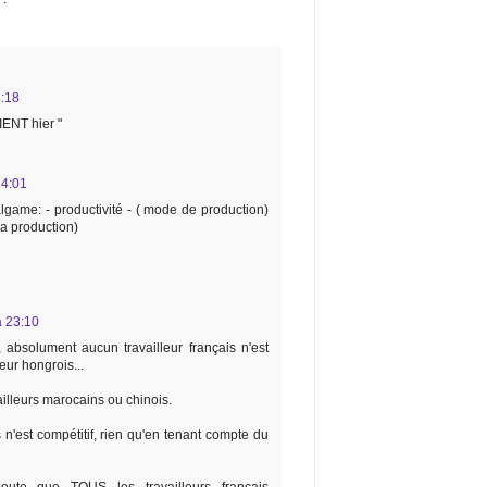
3:18
ENT hier "
14:01
lgame: - productivité - ( mode de production)
 la production)
à 23:10
, absolument aucun travailleur français n'est
leur hongrois...
ailleurs marocains ou chinois.
 n'est compétitif, rien qu'en tenant compte du