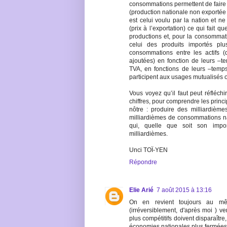
consommations permettent de fair
(production nationale non exportée 
est celui voulu par la nation et ne
(prix à l’exportation) ce qui fait qu
productions et, pour la consommatio
celui des produits importés p
consommations entre les actifs (
ajoutées) en fonction de leurs –tem
TVA, en fonctions de leurs –temps d
participent aux usages mutualisés o
Vous voyez qu’il faut peut réfléchi
chiffres, pour comprendre les princ
nôtre : produire des milliardièm
milliardièmes de consommations nat
qui, quelle que soit son impo
milliardièmes.
Unci TOÏ-YEN
Répondre
Elie Arié
7 août 2015 à 13:16
On en revient toujours au mêm
(irréversiblement, d'après moi ) ve
plus compétitifs doivent disparaîtr
économies nationales plus fermées