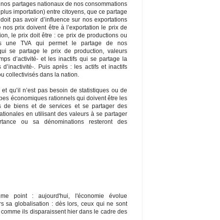
e nos partages nationaux de nos consommations
plus importation) entre citoyens, que ce partage
 doit pas avoir d’influence sur nos exportations
e nos prix doivent être à l’exportation le prix de
n, le prix doit être : ce prix de productions ou
lus une TVA qui permet le partage de nos
qui se partage le prix de production, valeurs
ps d’activité- et les inactifs qui se partage la
’inactivité-. Puis après : les actifs et inactifs
u collectivisés dans la nation.
r et qu’il n’est pas besoin de statistiques ou de
ipes économiques rationnels qui doivent être les
es de biens et de services et se partager des
ionales en utilisant des valeurs à se partager
rtance ou sa dénominations resteront des
e point : aujourd'hui, l'économie évolue
rs sa globalisation : dès lors, ceux qui ne sont
e, comme ils disparaissent hier dans le cadre des
 .