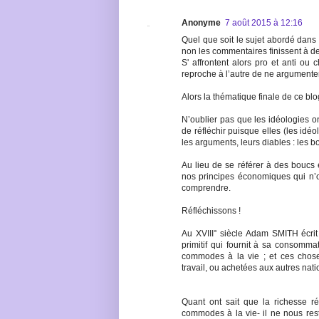
Anonyme
7 août 2015 à 12:16
Quel que soit le sujet abordé dans 
non les commentaires finissent à dev
S' affrontent alors pro et anti ou
reproche à l’autre de ne argumenter
Alors la thématique finale de ce blo
N’oublier pas que les idéologies o
de réfléchir puisque elles (les id
les arguments, leurs diables : les 
Au lieu de se référer à des boucs é
nos principes économiques qui n’o
comprendre.
Réfléchissons !
Au XVIII° siècle Adam SMITH écrit 
primitif qui fournit à sa consomma
commodes à la vie ; et ces chose
travail, ou achetées aux autres nati
Quant ont sait que la richesse ré
commodes à la vie- il ne nous rest