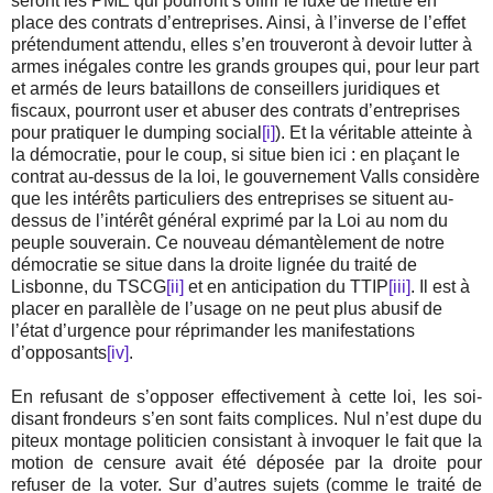
seront les PME qui pourront s’offrir le luxe de mettre en
place des contrats d’entreprises. Ainsi, à l’inverse de l’effet
prétendument attendu, elles s’en trouveront à devoir lutter à
armes inégales contre les grands groupes qui, pour leur part
et armés de leurs bataillons de conseillers juridiques et
fiscaux, pourront user et abuser des contrats d’entreprises
pour pratiquer le dumping social
[i]
). Et la véritable atteinte à
la démocratie, pour le coup, si situe bien ici : en plaçant le
contrat au-dessus de la loi, le gouvernement Valls considère
que les intérêts particuliers des entreprises se situent au-
dessus de l’intérêt général exprimé par la Loi au nom du
peuple souverain. Ce nouveau démantèlement de notre
démocratie se situe dans la droite lignée du traité de
Lisbonne, du TSCG
[ii]
et en anticipation du TTIP
[iii]
. Il est à
placer en parallèle de l’usage on ne peut plus abusif de
l’état d’urgence pour réprimander les manifestations
d’opposants
[iv]
.
En refusant de s’opposer effectivement à cette loi, les soi-
disant frondeurs s’en sont faits complices. Nul n’est dupe du
piteux montage politicien consistant à invoquer le fait que la
motion de censure avait été déposée par la droite pour
refuser de la voter. Sur d’autres sujets (comme le traité de