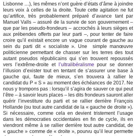
Lisbonne …), les mêmes n’ont guère d’états d’âme à joindre
leurs voix à celles de la droite. Toute cette agitation ne fut
qu’artifice, très probablement préparé d’avance tant par
Manuel Valls – assuré de la survie de son gouvernement –
que par les pseudo-frondeurs – accrochés à leurs sièges et
aux prébendes offerts par leur parti –, pour tenter de faire
croire qu’il existait encore un vague courant de gauche au
sein du parti dit « socialiste ». Une
simple manœuvre
politicienne permettant de chasser sur les terres des tout
autant pseudos républicains qui s’en trouvent repoussés
vers l’extrême-droite et
l’ultralibéralisme
pour se donner
l’illusion d’exister tout en tentant de s’assurer une base à
gauche qui, faute de mieux, s’en trouvera à rallier le
candidat du P « S » au moment des échéances de 2017. Ne
nous y trompons pas : lorsqu’il s’agira de sauver ce qui peut
l’être – à savoir leurs places – les dits frondeurs sauront aller
quérir l’investiture du parti et se rallier derrière François
Hollande (ou tout autre candidat de la « gauche de droite »).
Si nécessaire, comme cela en devient tristement l’usage
dans les démocraties occidentales en fin de cycle, ils en
viendront même à se rallier derrière tout autre candidat, de
« gauche » comme de « droite », pourvu qu’il leur permette