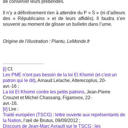
de conserver leurs prébendes.
Il n’y a définitivement rien à attendre du P « S » (ni d’ailleurs
des « Républicains » et de leurs affidés). Il faudra s’en
souvenir au moment de glisser un bulletin dans l’urne.
Origine de l'illustration : Plantu, LeMonde.fr
[i]
Cf.
Les PME n'ont pas besoin de la loi El Khomri (et c'est un
patron qui le dit)
, Arnaud Lelache, Alterecoplus, 20-
avr.-16 ;
La loi El Khomri contre les petits patrons
, Jean-Pierre
Crouzet et Michel Chassang, Figarovox, 22-
avr.-16.
[ii]
Lire :
Traité européen (TSCG) : lettre ouverte aux représentants de
la Nation
, l’œil de Brutus, 09/09/2012 ;
Discours de Jean-Marc Ayrault sur le TSCG : les