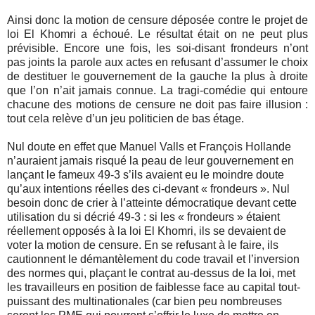
Ainsi donc la motion de censure déposée contre le projet de
loi El Khomri a échoué. Le résultat était on ne peut plus
prévisible. Encore une fois, les soi-disant frondeurs n’ont
pas joints la parole aux actes en refusant d’assumer le choix
de destituer le gouvernement de la gauche la plus à droite
que l’on n’ait jamais connue. La tragi-comédie qui entoure
chacune des motions de censure ne doit pas faire illusion :
tout cela relève d’un jeu politicien de bas étage.
Nul doute en effet que Manuel Valls et François Hollande
n’auraient jamais risqué la peau de leur gouvernement en
lançant le fameux 49-3 s’ils avaient eu le moindre doute
qu’aux intentions réelles des ci-devant « frondeurs ». Nul
besoin donc de crier à l’atteinte démocratique devant cette
utilisation du si décrié 49-3 : si les « frondeurs » étaient
réellement opposés à la loi El Khomri, ils se devaient de
voter la motion de censure. En se refusant à le faire, ils
cautionnent le démantèlement du code travail et l’inversion
des normes qui, plaçant le contrat au-dessus de la loi, met
les travailleurs en position de faiblesse face au capital tout-
puissant des multinationales (car bien peu nombreuses