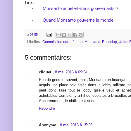
Lire :
-
Monsanto achète-t-il nos gouvernants
?
-
Quand Monsanto gouverne le monde
à
07:55
Libellés :
Commission européenne
,
Monsanto
,
Roundup
,
Union 
5 commentaires:
cliquet
18 mai 2016 à 09:54
Peu de gens le savent, mais Monsanto en finançant 
acquis une place privilégiée dans le lobby militaro indu
peut donc faire tout le lobby qu'elle veut et ache
achetables.Combien y-a-t-il de lobbistes à Bruxelles a
Apparemment, le chiffre est secret...
Répondre
Anonyme
18 mai 2016 à 15:23