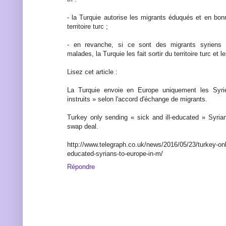
- la Turquie autorise les migrants éduqués et en bon
territoire turc ;
- en revanche, si ce sont des migrants syriens p
malades, la Turquie les fait sortir du territoire turc et 
Lisez cet article :
La Turquie envoie en Europe uniquement les Syr
instruits » selon l'accord d'échange de migrants.
Turkey only sending « sick and ill-educated » Syria
swap deal.
http://www.telegraph.co.uk/news/2016/05/23/turkey-only
educated-syrians-to-europe-in-m/
Répondre