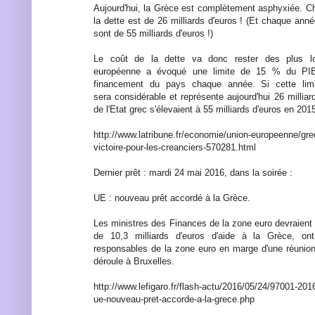
Aujourd'hui, la Grèce est complètement asphyxiée. C
la dette est de 26 milliards d'euros ! (Et chaque année
sont de 55 milliards d'euros !)
Le coût de la dette va donc rester des plus l
européenne a évoqué une limite de 15 % du PIB
financement du pays chaque année. Si cette limit
sera considérable et représente aujourd'hui 26 milliar
de l'Etat grec s'élevaient à 55 milliards d'euros en 2015
http://www.latribune.fr/economie/union-europeenne/gre
victoire-pour-les-creanciers-570281.html
Dernier prêt : mardi 24 mai 2016, dans la soirée :
UE : nouveau prêt accordé à la Grèce.
Les ministres des Finances de la zone euro devraient
de 10,3 milliards d'euros d'aide à la Grèce, on
responsables de la zone euro en marge d'une réunion
déroule à Bruxelles.
http://www.lefigaro.fr/flash-actu/2016/05/24/97001
ue-nouveau-pret-accorde-a-la-grece.php