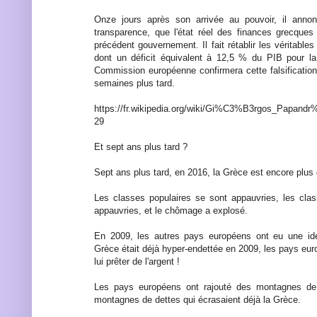
Onze jours après son arrivée au pouvoir, il anno
transparence, que l'état réel des finances grecques
précédent gouvernement. Il fait rétablir les véritab
dont un déficit équivalent à 12,5 % du PIB pour l
Commission européenne confirmera cette falsificati
semaines plus tard.
https://fr.wikipedia.org/wiki/Gi%C3%B3rgos_Papa
29
Et sept ans plus tard ?
Sept ans plus tard, en 2016, la Grèce est encore plus en
Les classes populaires se sont appauvries, les cl
appauvries, et le chômage a explosé.
En 2009, les autres pays européens ont eu une idé
Grèce était déjà hyper-endettée en 2009, les pays eu
lui prêter de l'argent !
Les pays européens ont rajouté des montagnes de 
montagnes de dettes qui écrasaient déjà la Grèce.