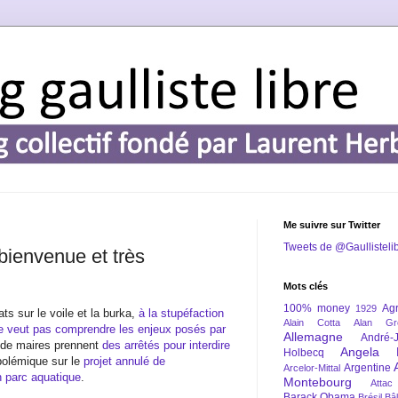
Me suivre sur Twitter
Tweets de @Gaullisteli
 bienvenue et très
Mots clés
100% money
Agr
1929
ts sur le voile et la burka,
à la stupéfaction
Alain Cotta
Alan Gr
ne veut pas comprendre les enjeux posés par
Allemagne
André-
s de maires prennent
des arrêtés pour interdire
Angela 
Holbecq
polémique sur le
projet annulé de
Argentine
Arcelor-Mittal
n parc aquatique
.
Montebourg
Attac
Barack Obama
Brésil
Bâl