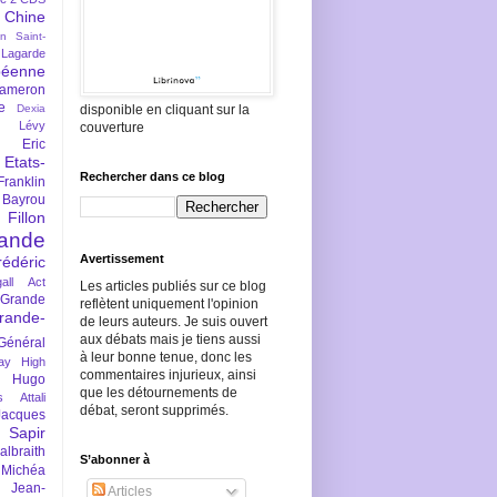
Chine
an Saint-
Lagarde
péenne
ameron
e
Dexia
disponible en cliquant sur la
 Lévy
couverture
Eric
Etats-
Rechercher dans ce blog
Franklin
 Bayrou
llon
lande
Avertissement
rédéric
all Act
Les articles publiés sur ce blog
Grande
reflètent uniquement l'opinion
rande-
de leurs auteurs. Je suis ouvert
aux débats mais je tiens aussi
Général
à leur bonne tenue, donc les
ay
High
commentaires injurieux, ainsi
Hugo
que les détournements de
s Attali
débat, seront supprimés.
Jacques
 Sapir
braith
S’abonner à
 Michéa
Jean-
Articles