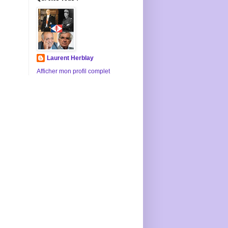
Laurent Herblay
Afficher mon profil complet