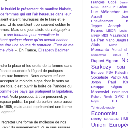
François Copé
Jean
Jean-Luc Gréau
Rosa
le burkini le présentent de manière biaisée,
Luc Mélenchon
Je
de femmes qui ont l’air heureuse dans leur
Ayrault
Jea
aient étaient heureuses de le faire et le
Chevènement
J
ns. Et ils semblent trop souvent oublier le
Joseph St
Tepper
mmes. Mais une journaliste du
Telegraph
a
Keynes
LIBOR
Louis
i : «
une tentative pour normaliser le
Maastricht
MES
M'PEP
tant quelque chose qu’on devrait cacher
Le Pen
Mario Draghi
 pas être une source de tentation. C’est de ma
Allais
Milton Fr
Monsanto
Morad el
 me viole
». En France,
Elisabeth Badinter
Muhammad Yunus
Ni
Dupont-Aignan
fendre la place et les droits de la femme dans
Sarkozy
OGM
érance coupable à l’égard de pratiques
Berruyer
PSA
Palesti
érieurs aux hommes. Nous devons refuser
Socialiste
Patrick Art
 accepter le moindre signe dont le sens va
Paul Kr
Jorion
ne fois, c’est ouvrir la boîte de Pandore du
Philippe Séguin
comme ces pays qui pratiquent la lapidation,
Moscovici
Pierre-Noë
 viol
. Voilà pourquoi, à titre personnel, je
SMIC
Robert Reich
TCE
’espace public. Le port du burkini pose aussi
Royal
i de 1905, mais aussi représentant une forme
Tchécoslovaquie
 agressif.
Economist
UM
Piketty
Tocqueville
s regretter une forme de mollesse de nos
Union Europé
pas venir du gouvernement ?), je suis rassuré