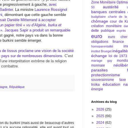
Zone Monétaire Optima
ange progressivement à gauche,
avec
austérité
50
Badinter
. La ministre
Laurence Rossignol
banques centrales
ni
, démontrant que cette gauche semble
budgétaire
charte de la
sait Danièle Mitterrand à accepter
chômage
cour de Ka
un papier titré «
vu d’Algérie, burka et
création monétaire
da
e
»
.
Jacques Sapir a produit un remarquable
dette publique
esprits
est gagné, notre pays va dans la bonne
euro
euro cher
le burkini semble émerger.
obligations
finance
im
homoparentalité
de tissus proclame une vision de la société
inégalité
institut Bruegel
échange
tre pays sur de nombreuses dimensions
. C’est
loi de 1973
mondia
une interprétation extrême de la religion
mariage gay
néolibé
monnaie
 combattre.
parasites fi
protectionnisme
souverainisme
taxe
éducation nat
troïka
tagne
,
République
énergie
Archives du blog
►
2026
(25)
►
2025
(66)
►
2024
(62)
tion du burkini (mais aussi de beaucoup d’autres
n’a aucune rationalité, elle est avant tout un