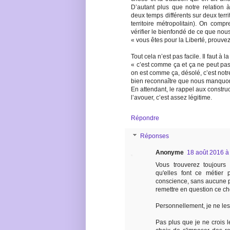
D’autant plus que notre relation à
deux temps différents sur deux territ
territoire métropolitain). On com
vérifier le bienfondé de ce que nou
« vous êtes pour la Liberté, prouvez-
Tout cela n’est pas facile. Il faut à
« c’est comme ça et ça ne peut pas
on est comme ça, désolé, c’est notre 
bien reconnaître que nous manquons 
En attendant, le rappel aux construct
l’avouer, c’est assez légitime.
Répondre
Réponses
Anonyme
18 août 2016 à
Vous trouverez toujours 
qu'elles font ce métier 
conscience, sans aucune p
remettre en question ce cho
Personnellement, je ne les
Pas plus que je ne crois 