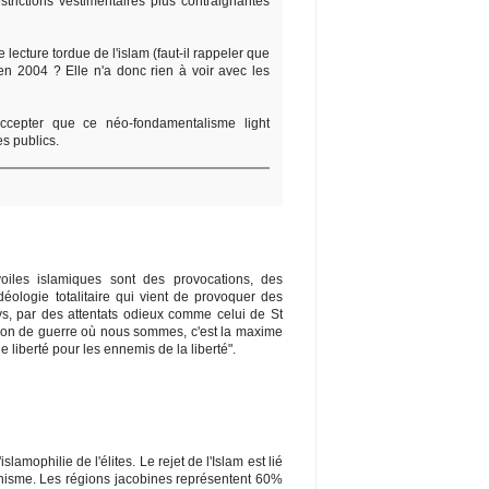
strictions vestimentaires plus contraignantes
tte lecture tordue de l'islam (faut-il rappeler que
 en 2004 ? Elle n'a donc rien à voir avec les
accepter que ce néo-fondamentalisme light
s publics.
voiles islamiques sont des provocations, des
éologie totalitaire qui vient de provoquer des
s, par des attentats odieux comme celui de St
tion de guerre où nous sommes, c'est la maxime
e liberté pour les ennemis de la liberté".
lamophilie de l'élites. Le rejet de l'Islam est lié
binisme. Les régions jacobines représentent 60%