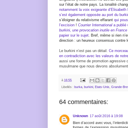
sur l’état de notre pays. La tonalité ch
notamment la voix exigeante d’Elisabeth 
s’est également opposée au port du burki
s’éloigner du relativisme effarant
qui pous
l’excision
!
Courrier International
a publié 
burkini, une provocation inutile en Franc
papier sur le sujet
. Bref, même si rien n’
direction : un heureux consensus contre 
Le burkini n’est pas un détail.
Ce morceau 
en contradiction avec les valeurs de no
aussi une forme de promotion agressive d’
musulmane que nous devons absolument
à
16:55
Libellés :
burka
,
burkini
,
Etats-Unis
,
Grande-Bre
64 commentaires:
Unknown
17 août 2016 à 19:08
Bien d’accord avec vous, l’interdic
formes de l’expression musulmane) 