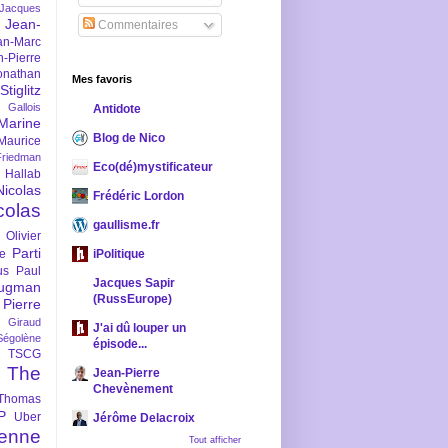
-Jacques
Jean-
Commentaires
an-Marc
n-Pierre
onathan
Mes favoris
iglitz
 Gallois
Antidote
Marine
Blog de Nico
Maurice
iedman
Eco(dé)mystificateur
 Hallab
Nicolas
Frédéric Lordon
colas
gaullisme.fr
Olivier
Parti
ne
iPolitique
us
Paul
Jacques Sapir
ugman
(RussEurope)
Pierre
l Giraud
J'ai dû louper un
Ségolène
épisode...
TSCG
The
Jean-Pierre
Chevènement
Thomas
P
Uber
Jérôme Delacroix
enne
Tout afficher