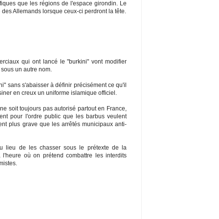
ifiques que les régions de l'espace girondin. Le
e des Allemands lorsque ceux-ci perdront la tête.
iaux qui ont lancé le "burkini" vont modifier
r sous un autre nom.
ni" sans s'abaisser à définir précisément ce qu'il
ssiner en creux un uniforme islamique officiel.
e soit toujours pas autorisé partout en France,
ent pour l'ordre public que les barbus veulent
t plus grave que les arrêtés municipaux anti-
 au lieu de les chasser sous le prétexte de la
l'heure où on prétend combattre les interdits
mistes.