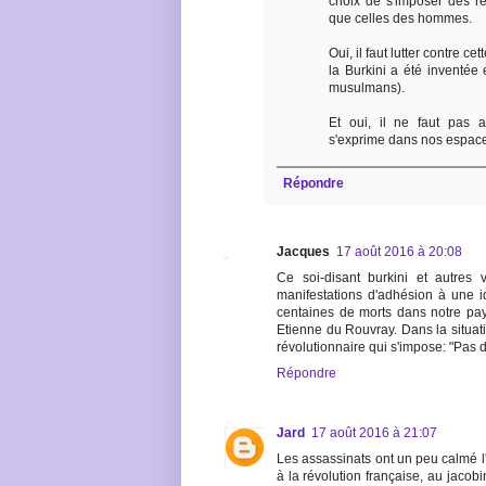
choix de s'imposer des re
que celles des hommes.
Oui, il faut lutter contre ce
la Burkini a été inventée
musulmans).
Et oui, il ne faut pas 
s'exprime dans nos espace
Répondre
Jacques
17 août 2016 à 20:08
Ce soi-disant burkini et autres 
manifestations d'adhésion à une id
centaines de morts dans notre pay
Etienne du Rouvray. Dans la situa
révolutionnaire qui s'impose: "Pas d
Répondre
Jard
17 août 2016 à 21:07
Les assassinats ont un peu calmé l'is
à la révolution française, au jaco