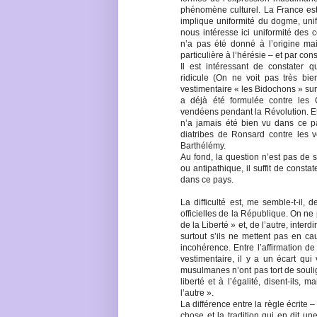
phénomène culturel. La France est 
implique uniformité du dogme, unifo
nous intéresse ici uniformité des
n’a pas été donné à l’origine mais
particulière à l’hérésie – et par con
Il est intéressant de constater q
ridicule (On ne voit pas très bi
vestimentaire « les Bidochons » su
a déjà été formulée contre les C
vendéens pendant la Révolution. Etr
n’a jamais été bien vu dans ce pay
diatribes de Ronsard contre les v
Barthélémy.
Au fond, la question n’est pas de s
ou antipathique, il suffit de const
dans ce pays.
La difficulté est, me semble-t-il, 
officielles de la République. On ne
de la Liberté » et, de l’autre, inter
surtout s’ils ne mettent pas en c
incohérence. Entre l’affirmation de l
vestimentaire, il y a un écart qui
musulmanes n’ont pas tort de soulig
liberté et à l’égalité, disent-ils, m
l’autre ».
La différence entre la règle écrite –
chose et la tradition qui en dit un