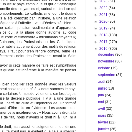
►
2023
(51)
un vieux pays catholique et qui dit catholique
►
2022
(54)
rmité des croyances et, surtout et c’est ce qui
 comportements. Le catholicisme, dont le dogme
►
2021
(88)
 a été construit par l’histoire, a une relation
►
2020
(95)
séquence à l’altérité – vous l’écrivez très bien.
ue cette injonction vestimentaire d’apparence
►
2019
(94)
en ce qui, à la plage donne autorité au code
►
2018
(138)
r le code vestimentaire « musulmans croyants »)
►
2017
(279)
athares, les Protestants ou les Catholiques
e habillé autrement pour des motifs de religion
▼
2016
(305)
s. Il faut pour s’en rendre compte, relire les
décembre
(30)
êtements noirs des Protestants avant la Saint
novembre
(30)
avoir si cette manière de faire est sympathique
octobre
(19)
ater qu’elle est inhérente à la manière de penser
septembre
(21)
août
(14)
de bien concilier cette donnée avec les valeurs
juillet
(18)
 peut pas dire d’un côté, « nous sommes le pays
dire certaines formes de vêtements sur les plages,
juin
(24)
ause la décence publique. Il y a là une grande
mai
(31)
a liberté de culte et l’injonction de l’uniformité
 vaut d’être mis en évidence. Les associations
avril
(33)
ner cette incohérence : « Nous avons droit à la
mars
(35)
ais de fait, nous n’avons le droit ni à l’un, ni à
février
(22)
 le droit, mais aussi l’enseignement – qui dit une
janvier
(28)
e autre n’est pas si évident que cela à intégrer.