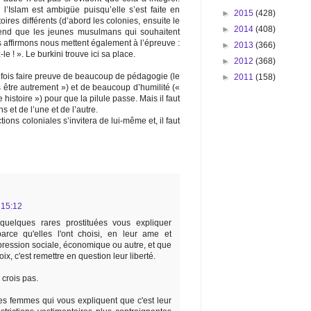
 l’Islam est ambigüe puisqu’elle s’est faite en
►
2015
(428)
oires différents (d’abord les colonies, ensuite le
►
2014
(408)
prend que les jeunes musulmans qui souhaitent
s affirmons nous mettent également à l’épreuve :
►
2013
(366)
le ! ». Le burkini trouve ici sa place.
►
2012
(368)
 la fois faire preuve de beaucoup de pédagogie (le
►
2011
(158)
 être autrement ») et de beaucoup d’humilité («
histoire ») pour que la pilule passe. Mais il faut
et de l’une et de l’autre.
ions coloniales s’invitera de lui-même et, il faut
 15:12
quelques rares prostituées vous expliquer
parce qu'elles l'ont choisi, en leur ame et
ression sociale, économique ou autre, et que
ix, c'est remettre en question leur liberté.
 crois pas.
les femmes qui vous expliquent que c'est leur