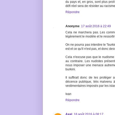
du pays et, en gros, sont plus prol
défi réel sera de résister au racism
Répondre
Anonyme
17 août 2016 à 22:49
Cela ne marchera pas. Les commerc
légèrement le modèle et le ressorti
On ne pourra pas interdire le "burki
est et ce qu'il n'est pas, et donc de
Cela n'excuse pas que le nudisme n
au contraire. Les nudistes présent
nous imposer une menace autremen
burkini.
Il suffirait donc de les protéger
décence publique, très malvenu à 
vestimentaires imposés par les isla
Ivan
Répondre
Axel
18 août 2016 à 08:17