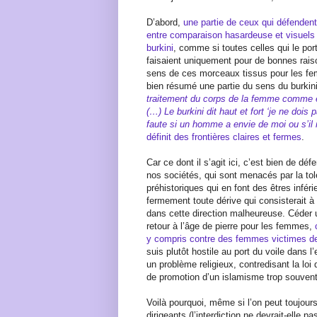
D’abord,
une partie de ceux qui défendent 
entre comparaison hasardeuse et visuels 
burkini
, comme si toutes celles qui le port
faisaient uniquement pour de bonnes raiso
sens de ces morceaux tissus pour les fe
bien résumé une partie du sens du burkin
traitement du corps de la femme comme é
(…) Le burkini dit haut et fort ‘je ne dois
faute si un homme a envie de moi ou s’il
définit des frontières claires et fermes
.
Car ce dont il s’agit ici, c’est bien de dé
nos sociétés, qui sont menacés par la tol
préhistoriques qui en font des êtres inf
fermement toute dérive qui consisterait à
dans cette direction malheureuse. Céder u
retour à l’âge de pierre pour les femmes,
y compris contre des femmes victimes de
suis plutôt hostile au port du voile dans l
un problème religieux, contredisant la lo
de promotion d’un islamisme trop souvent
Voilà pourquoi, même si l’on peut toujour
dirigeants (l’interdiction ne devrait-elle 