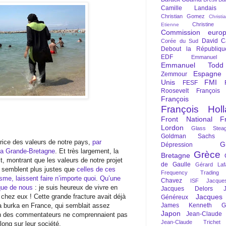
Camille Landais
Christian Gomez
Christi
Christine 
Etienne
Commission euro
David C
Corée du Sud
Debout la Républiqu
EDF
Emmanuel
Emmanuel Todd
Espagne
Zemmour
Unis
FMI
FESF
Roosevelt
François
François Fi
François Hol
Front National
F
Lordon
Glass Steag
Goldman Sachs
rice des valeurs de notre pays,
par
G
Dépression
 la Grande-Bretagne
. Et très largement, la
Grèce
Bretagne
t, montrant que les valeurs de notre projet
de Gaulle
Gérard Laf
e semblent plus justes que
celles de ces
Frequency Trading
sme, laissent faire n’importe quoi
.
Qu’une
Chavez
ISF
Jacque
que de nous
: je suis heureux de vivre en
Jacques Delors
 chez eux ! Cette grande fracture avait déjà
Jacques
Généreux
 la burka en France, qui semblait assez
James Kenneth Gal
Japon
Jean-Claude
en des commentateurs ne comprennaient pas
Jean-Claude Trichet
long sur leur société.