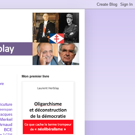
Mon premier livre
bre
iculture
eenspan
Jacques
Merkel
Arnaud
BCE
e 2
CDS