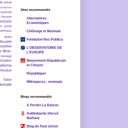
le
article
banksters
Sites recommandés
camisole
 Havane
Alternatives
rlsruhe
Economiques
rk pools
 animaux
Chômage et Monnaie
euro
Fondation Res Publica
fiscalité
mobilier
L'OBSERVATOIRE DE
s
libre-
L'EUROPE
mariage
lisation
Mouvement Républicain
ralisme
et Citoyen
scaux
République!
 Tobin
Wikispaces : monnaie
ionale
Blogs recommandés
A Perdre La Raison
Antibobards (Hervé
Nathan)
Blog de Paul Jorion