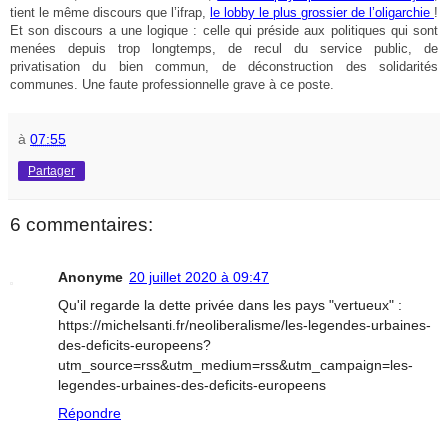
tient le même discours que l’ifrap,
le lobby le plus grossier de l’oligarchie
!
Et son discours a une logique : celle qui préside aux politiques qui sont
menées depuis trop longtemps, de recul du service public, de
privatisation du bien commun, de déconstruction des solidarités
communes. Une faute professionnelle grave à ce poste.
à
07:55
Partager
6 commentaires:
Anonyme
20 juillet 2020 à 09:47
Qu'il regarde la dette privée dans les pays "vertueux" :
https://michelsanti.fr/neoliberalisme/les-legendes-urbaines-
des-deficits-europeens?
utm_source=rss&utm_medium=rss&utm_campaign=les-
legendes-urbaines-des-deficits-europeens
Répondre