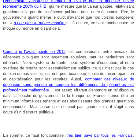
l’économiste Christophe Ramaux a évalué que la dépense privée
représente 200% du PIB
, qui ne mesure que la valeur ajoutée, relativisant
grandement la part de la dépense publique dans notre économie. Pire, le
gouverneur a quand même le culot d’avancer que nos voisins européens
ont «
à peu près le même modèle
». Là encore, ce haut fonctionnaire se
moque du monde en disant cela.
Comme je l’avais pointé en 2013
, les comparaisons entre niveaux de
dépenses publiques sont largement abusives, tant les périmètres sont
différents. Notre système de santé, notre système d’éducation, et notre
système de retraite sont essentiellement publics, ce qui n’est pas le cas
de bien de nos voisins, qui ont, pour beaucoup, choisi de mixer répartition
et capitalisation pour les retraites. Aussi,
comparer des niveaux de
dépenses sans prendre en compte les différences de périmètres est
profondément malhonnête
. Il est assez effarant d’entendre un tel discours
dans la bouche du gouverneur de la Banque de France, sensé être un
minimum informé des tenants et des aboutissants des grandes questions
économiques. Mais parce qu’il ne peut pas ignorer cela, il s’agit sans
doute d’un discours politique.
En somme, ce haut fonctionnaire,
très bien payé par tous les Français
,