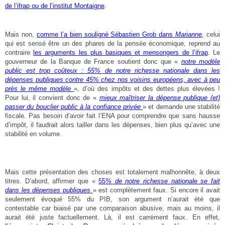
de l’ifrap ou de l’institut Montaigne
.
Mais non,
comme l’a bien souligné Sébastien Grob dans
Marianne
, celui
qui est sensé être un des phares de la pensée économique, reprend au
contraire
les arguments les plus basiques et mensongers de l’ifrap
. Le
gouverneur de la Banque de France soutient donc que «
notre modèle
public est trop coûteux : 55% de notre richesse nationale dans les
dépenses publiques contre 45% chez nos voisins européens, avec à peu
près le même modèle
», d’où des impôts et des dettes plus élevées !
Pour lui, il convient donc de «
mieux maîtriser la dépense publique (et)
passer du bouclier public à la confiance privée
» et demande une stabilité
fiscale. Pas besoin d’avoir fait l’ENA pour comprendre que sans hausse
d’impôt, il faudrait alors tailler dans les dépenses, bien plus qu’avec une
stabilité en volume.
Mais cette présentation des choses est totalement malhonnête, à deux
titres. D’abord, affirmer que «
55
% de notre richesse nationale se fait
dans les dépenses publiques
» est complètement faux. Si encore il avait
seulement évoqué 55% du PIB, son argument n’aurait été que
contestable car biaisé par une comparaison abusive, mais au moins, il
aurait été juste factuellement. Là, il est carrément faux. En effet,