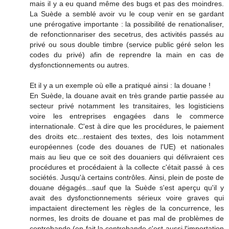
mais il y a eu quand même des bugs et pas des moindres.
La Suède a semblé avoir vu le coup venir en se gardant
une prérogative importante : la possibilité de renationaliser,
de refonctionnariser des secetrus, des activités passés au
privé ou sous double timbre (service public géré selon les
codes du privé) afin de reprendre la main en cas de
dysfonctionnements ou autres.
Et il y a un exemple où elle a pratiqué ainsi : la douane !
En Suède, la douane avait en très grande partie passée au
secteur privé notamment les transitaires, les logisticiens
voire les entreprises engagées dans le commerce
internationale. C'est à dire que les procédures, le paiement
des droits etc...restaient des textes, des lois notamment
européennes (code des douanes de l'UE) et nationales
mais au lieu que ce soit des douaniers qui délivraient ces
procédures et procédaient à la collecte c'était passé à ces
sociétés. Jusqu'à certains contrôles. Ainsi, plein de poste de
douane dégagés...sauf que la Suède s'est aperçu qu'il y
avait des dysfonctionnements sérieux voire graves qui
impactaient directement les règles de la concurrence, les
normes, les droits de douane et pas mal de problèmes de
contrebande (en fait la contrebande c'est aussi l'importation