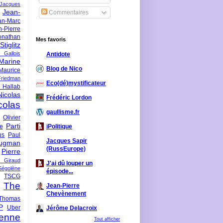
-Jacques
Jean-
Commentaires
an-Marc
n-Pierre
onathan
Mes favoris
iglitz
 Gallois
Antidote
Marine
Blog de Nico
Maurice
iedman
Eco(dé)mystificateur
 Hallab
Nicolas
Frédéric Lordon
colas
gaullisme.fr
Olivier
Parti
ne
iPolitique
us
Paul
Jacques Sapir
ugman
(RussEurope)
Pierre
l Giraud
J'ai dû louper un
Ségolène
épisode...
TSCG
The
Jean-Pierre
Chevènement
Thomas
P
Uber
Jérôme Delacroix
enne
Tout afficher