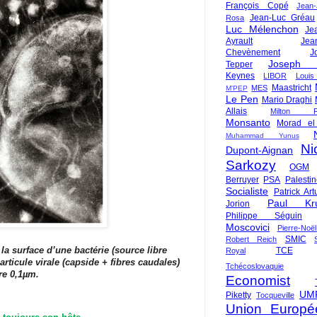
François Copé
Jean
Jean-Luc Gréau
Rosa
Luc Mélenchon
Je
Ayrault
Jea
Chevènement
J
Joseph St
Tepper
Keynes
LIBOR
Louis
Maastricht
MES
M'PEP
Le Pen
Mario Draghi
Allais
Milton Fr
Monsanto
Morad el
Muhammad Yunus
Ni
Dupont-Aignan
Sarkozy
OGM
Berruyer
PSA
Palesti
Socialiste
Patrick Art
Paul Kr
Jorion
Philippe Séguin
Moscovici
Pierre-Noë
SMIC
Robert Reich
a surface d’une bactérie (source libre
TCE
Royal
ticule virale (capside + fibres caudales)
Tchécoslovaquie
e 0,1µm.
Economist
UM
Piketty
Tocqueville
Union Europé