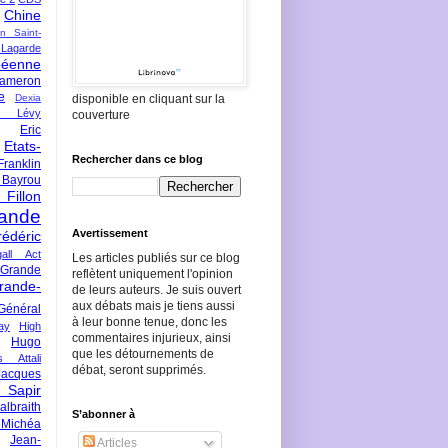
Chine
an Saint-
Lagarde
péenne
ameron
e
Dexia
disponible en cliquant sur la
 Lévy
couverture
Eric
Etats-
Rechercher dans ce blog
Franklin
 Bayrou
llon
lande
Avertissement
rédéric
all Act
Les articles publiés sur ce blog
Grande
reflètent uniquement l'opinion
rande-
de leurs auteurs. Je suis ouvert
aux débats mais je tiens aussi
Général
à leur bonne tenue, donc les
ay
High
commentaires injurieux, ainsi
Hugo
que les détournements de
s Attali
débat, seront supprimés.
Jacques
 Sapir
braith
S’abonner à
 Michéa
Jean-
Articles