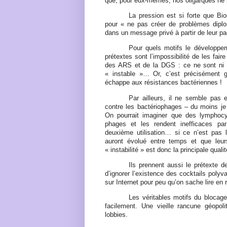
que, pour eux-mêmes, nos oligarques ne s
La pression est si forte que B
pour « ne pas créer de problèmes diplo
dans un message privé à partir de leur p
Pour quels motifs le développem
prétextes sont l’impossibilité de les fai
des ARS et de la DGS : ce ne sont ni d
« instable »… Or, c’est précisément gr
échappe aux résistances bactériennes !
Par ailleurs, il ne semble pas 
contre les bactériophages – du moins je
On pourrait imaginer que des lymphoc
phages et les rendent inefficaces par
deuxième utilisation… si ce n’est pas 
auront évolué entre temps et que leur
« instabilité » est donc la principale quali
Ils prennent aussi le prétexte d
d’ignorer l’existence des cocktails polyv
sur Internet pour peu qu’on sache lire en 
Les véritables motifs du blocage
facilement. Une vieille rancune géopoli
lobbies.