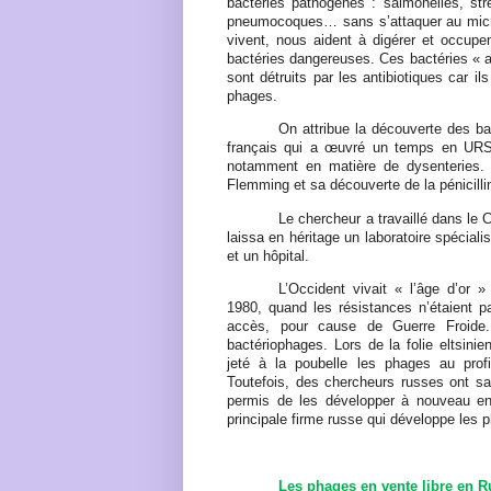
bactéries pathogènes : salmonelles, st
pneumocoques… sans s’attaquer au microb
vivent, nous aident à digérer et occupe
bactéries dangereuses. Ces bactéries « am
sont détruits par les antibiotiques car i
phages.
On attribue la découverte des b
français qui a œuvré un temps en URS
notamment en matière de dysenteries.
Flemming et sa découverte de la pénicilli
Le chercheur a travaillé dans le 
laissa en héritage un laboratoire spécial
et un hôpital.
L’Occident vivait « l’âge d’or 
1980, quand les résistances n’étaient p
accès, pour cause de Guerre Froide.
bactériophages. Lors de la folie eltsin
jeté à la poubelle les phages au profi
Toutefois, des chercheurs russes ont sa
permis de les développer à nouveau en
principale firme russe qui développe les
Les phages en vente libre en R