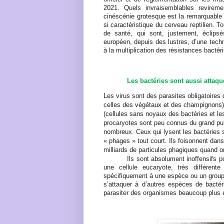
2021. Quels invraisemblables revirem
cinéscénie grotesque est la remarquable 
si caractéristique du cerveau reptilien. T
de santé, qui sont, justement, éclipsés
européen, depuis des lustres, d’une tech
à la multiplication des résistances bactér
Les bactéries sont aussi attaqu
Les virus sont des parasites obligatoires
celles des végétaux et des champignons)
(cellules sans noyaux des bactéries et le
procaryotes sont peu connus du grand publi
nombreux. Ceux qui lysent les bactéries 
« phages » tout court. Ils foisonnent dan
milliards de particules phagiques quand on
Ils sont absolument inoffensifs p
une cellule eucaryote, très différente 
spécifiquement à une espèce ou un groupe
s’attaquer à d’autres espèces de bactéri
parasiter des organismes beaucoup plus 