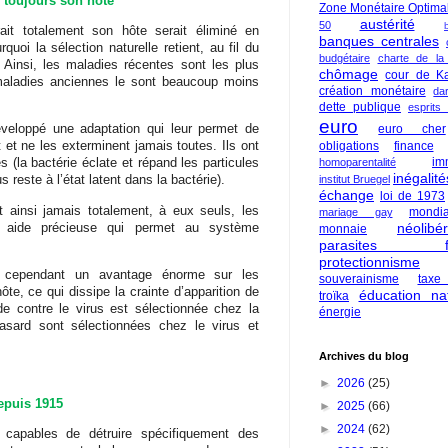
 toujours son hôte
Zone Monétaire Optima
austérité
50
rait totalement son hôte serait éliminé en
banques centrales
quoi la sélection naturelle retient, au fil du
budgétaire
charte de la
 Ainsi, les maladies récentes sont les plus
chômage
cour de Ka
 maladies anciennes le sont beaucoup moins
création monétaire
da
dette publique
esprits
euro
éveloppé une adaptation qui leur permet de
euro cher
 et ne les exterminent jamais toutes. Ils ont
obligations
finance
im
s (la bactérie éclate et répand les particules
homoparentalité
inégalité
s reste à l’état latent dans la bactérie).
institut Bruegel
échange
loi de 1973
t ainsi jamais totalement, à eux seuls, les
mondia
mariage gay
e aide précieuse qui permet au système
néolibé
monnaie
parasites fi
protectionnisme
t cependant un avantage énorme sur les
souverainisme
taxe
hôte, ce qui dissipe la crainte d’apparition de
éducation nat
troïka
e contre le virus est sélectionnée chez la
énergie
asard sont sélectionnées chez le virus et
Archives du blog
►
2026
(25)
depuis 1915
►
2025
(66)
►
2024
(62)
capables de détruire spécifiquement des