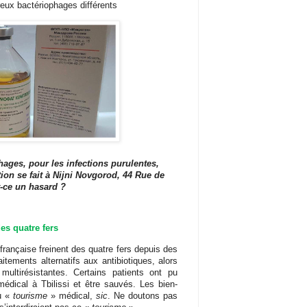
eux bactériophages différents
ages, pour les infections purulentes,
on se fait à Nijni Novgorod, 44 Rue de
-ce un hasard ?
des quatre fers
française freinent des quatre fers depuis des
raitements alternatifs aux antibiotiques, alors
multirésistantes. Certains patients ont pu
médical à Tbilissi et être sauvés. Les bien-
du «
tourisme
» médical,
sic
. Ne doutons pas