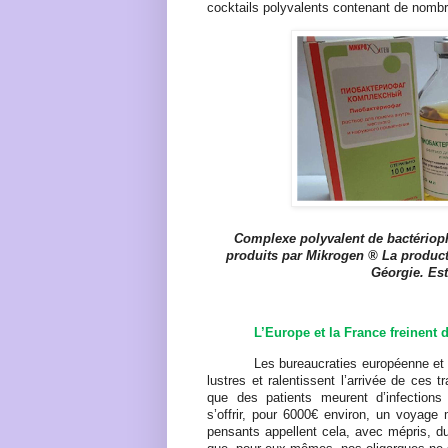
cocktails polyvalents contenant de nombr
Complexe polyvalent de bactérioph
produits par Mikrogen ® La producti
Géorgie. Est
L’Europe et la France freinent 
Les bureaucraties européenne et 
lustres et ralentissent l’arrivée de ces t
que des patients meurent d’infections 
s’offrir, pour 6000€ environ, un voyage 
pensants appellent cela, avec mépris, 