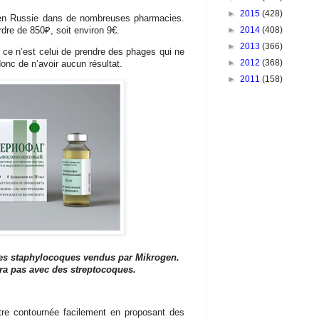
►
2015
(428)
 en Russie dans de nombreuses pharmacies.
ordre de 850
₽
, soit environ 9€.
►
2014
(408)
►
2013
(366)
si ce n’est celui de prendre des phages qui ne
►
2012
(368)
onc de n’avoir aucun résultat.
►
2011
(158)
es staphylocoques vendus par Mikrogen.
ra pas avec des streptocoques.
 être contournée facilement en proposant des