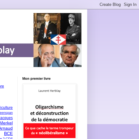
Mon premier livre
bre
iculture
eenspan
Jacques
Merkel
Arnaud
BCE
e 2
CDS