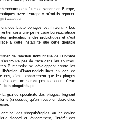
’interdiraient pas ce «
tourisme
».
iochimpharm.ge refuse de vendre en Europe,
matiques avec l’Europe » m’ont-ils répondu
age
Facebook
.
ent des bactériophages est-il ralenti ? Les
re rentrer dans une petite case bureaucratique
es molécules, ni des probiotiques et c’est
âce à cette instabilité que cette thérapie
exister de réaction immunitaire de l’Homme
 n’en trouve pas de trace dans les sources.
ytes B mémoire se développent contre les
 libération d’immunoglobulines en cas de
le cas, c’est probablement que les phages
s épitopes ne seront pas reconnus. Cette
té de la phagothérapie !
e la grande spécificité des phages, feignant
alents (ci-dessus) qu’on trouve en deux clics
russe.
 criminel des phagothérapies, on les devine
tique d’abord et, évidemment, l’intérêt des