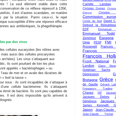
ents ! Le seul élément stable dans cette
Camille Landais
conservation de ce réflexe répressif à 135€,
Christian Gomez
Christi
Christine 
outefois, il est d’autres scandales, en matière
Etienne
Commission euro
 par la situation. Parmi ceux-ci, le rejet
David C
Corée du Sud
nique susceptible d’être une réponse efficace
Debout la Républiqu
iennes aux antibiotiques, la phagothérapie.
EDF
Emmanuel
Emmanuel Todd
Espagne
Zemmour
ées par des virus
Unis
FMI
FESF
Roosevelt
François
 des cellules eucaryotes (les nôtres avec
François Fi
 mais aussi des cellules procaryotes
François Hol
s archées). Les virus s’attaquant aux
Front National
F
c, ils sont pourtant de loin les plus
Lordon
Glass Steag
sont appelés « bactériophages » ou
Goldman Sachs
s l’eau de mer et on avale des dizaines de
G
Dépression
 « boit la tasse ».
Grèce
Bretagne
our nous : ils sont incapables de s’attaquer à
de Gaulle
Gérard Laf
d’une cellule bactérienne. Ils s’attaquent
Frequency Trading
 étroit de bactérie. Ils sont peu capables de
Chavez
ISF
Jacque
es. Il est donc impossible qu’ils arrivent à
Jacques Delors
éloignés.
Jacques
Généreux
James Kenneth Gal
Japon
Jean-Claude
Jean-Claude Trichet