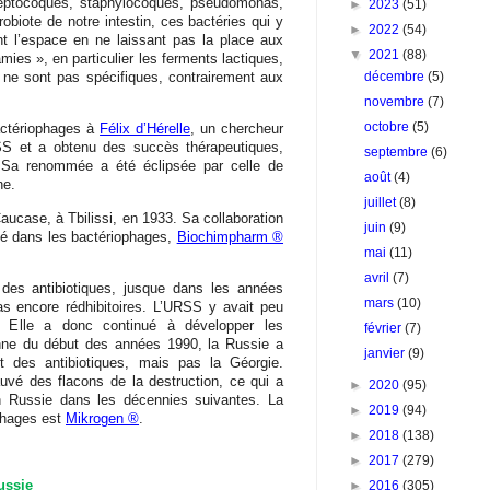
reptocoques, staphylocoques, pseudomonas,
►
2023
(51)
iote de notre intestin, ces bactéries qui y
►
2022
(54)
nt l’espace en ne laissant pas la place aux
▼
2021
(88)
ies », en particulier les ferments lactiques,
ls ne sont pas spécifiques, contrairement aux
décembre
(5)
novembre
(7)
octobre
(5)
actériophages à
Félix d’Hérelle
, un chercheur
S et a obtenu des succès thérapeutiques,
septembre
(6)
 Sa renommée a été éclipsée par celle de
août
(4)
ne.
juillet
(8)
Caucase, à Tbilissi, en 1933. Sa collaboration
juin
(9)
isé dans les bactériophages,
Biochimpharm ®
mai
(11)
avril
(7)
» des antibiotiques, jusque dans les années
mars
(10)
as encore rédhibitoires. L’URSS y avait peu
 Elle a donc continué à développer les
février
(7)
ienne du début des années 1990, la Russie a
janvier
(9)
t des antibiotiques, mais pas la Géorgie.
uvé des flacons de la destruction, ce qui a
►
2020
(95)
 Russie dans les décennies suivantes. La
►
2019
(94)
 phages est
Mikrogen ®
.
►
2018
(138)
►
2017
(279)
ussie
►
2016
(305)