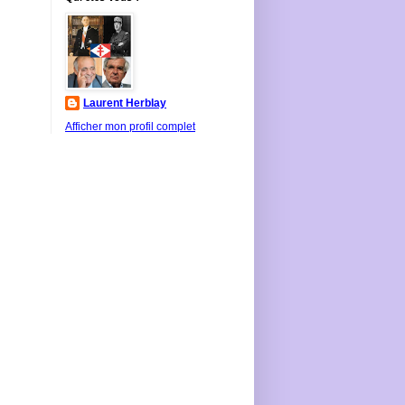
Laurent Herblay
Afficher mon profil complet