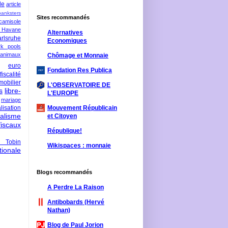
le
article
banksters
Sites recommandés
camisole
 Havane
Alternatives
rlsruhe
Economiques
rk pools
 animaux
Chômage et Monnaie
euro
Fondation Res Publica
fiscalité
mobilier
L'OBSERVATOIRE DE
s
libre-
L'EUROPE
mariage
lisation
Mouvement Républicain
ralisme
et Citoyen
scaux
République!
 Tobin
Wikispaces : monnaie
ionale
Blogs recommandés
A Perdre La Raison
Antibobards (Hervé
Nathan)
Blog de Paul Jorion