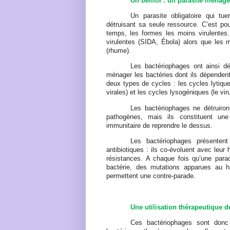
Un bémol : un parasite ménage
Un parasite obligatoire qui tue
détruisant sa seule ressource. C’est pour
temps, les formes les moins virulentes.
virulentes (SIDA, Ébola) alors que les
(rhume).
Les bactériophages ont ainsi d
ménager les bactéries dont ils dépendent
deux types de cycles : les cycles lytique
virales) et les cycles lysogéniques (le viru
Les bactériophages ne détruiron
pathogènes, mais ils constituent un
immunitaire de reprendre le dessus.
Les bactériophages présenten
antibiotiques : ils co-évoluent avec leur 
résistances. A chaque fois qu’une parad
bactérie, des mutations apparues au h
permettent une contre-parade.
Une utilisation thérapeutique 
Ces bactériophages sont donc 