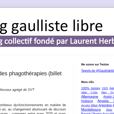
Me suivre sur Twitter
Tweets de @Gaullisteli
es phagothérapies (billet
Mots clés
100% money
Agr
1929
ofesseur agrégé de SVT
Alain Cotta
Alan Gr
Allemagne
André-
Angela 
Holbecq
 nombreux dysfonctionnements en matière de
Argentine
Arcelor-Mittal
Montebourg
n an, au changement ahurissant de discours
Attac
masques ; comparez entre mars 2020 et mars
Barack Obama
Brésil
Bâl