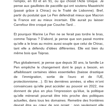
l’emploi, en 83 et en 91, ou qui choisit l’Acte Unique. Je
pense aux gaullistes de pacotille qui ont soutenu Maastricht
(passé grâce à Chirac) ou le Traité de Lisbonne). Bref,
partir du postulat que Le Pen défendrait mieux que Macron
la France est au mieux incertain. Elle aurait pu laisser
Carrefour être croqué par Couche-Tard…
Et pourquoi Marine Le Pen ne se ferait pas tordre le bras,
comme Tsipras ? D’abord, je pense que son passé montre
qu’elle a le bras au moins aussi souple que celui de Chirac,
tant elle a défendu d’idées différentes. Elle est bien du
même bois que Tsipras.
Plus globalement, je pense que depuis 30 ans, la famille Le
Pen empêche le changement dont le pays a besoin, en
affaiblissant certaines idées essentielles (baisse drastique
de l’immigration, sortie de l’euro et de l’UE,
protectionnisme…). Et les dernières années, si elles m’ont
convaincues qu’elle peut accéder au pouvoir en 2022, me
donnent de plus en plus l’impression qu’élue, la politique
qu’elle mènerait pourrait être très proche des politiques
actuelles, dans tous les domaines. Remettre des frontières
devrait être au cœur de son projet : non seulement elle