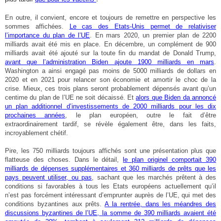
En outre, il convient, encore et toujours de remettre en perspective les
sommes affichées.
Le cas des Etats-Unis permet de relativiser
l’importance du plan de l’UE
. En mars 2020, un premier plan de 2200
milliards avait été mis en place. En décembre, un complément de 900
milliards avait été ajouté sur la toute fin du mandat de Donald Trump,
avant que l’administration Biden ajoute 1900 milliards en mars
.
Washington a ainsi engagé pas moins de 5000 milliards de dollars en
2020 et en 2021 pour relancer son économie et amortir le choc de la
crise. Mieux, ces trois plans seront probablement dépensés avant qu’un
centime du plan de l’UE ne soit décaissé. Et
alors que Biden da annoncé
un plan additionnel d’investissements de 2000 milliards pour les dix
prochaines années
, le plan européen, outre le fait d’être
extraordinairement tardif, se révèle également être, dans les faits,
incroyablement chétif.
Pire, les 750 milliards toujours affichés sont une présentation plus que
flatteuse des choses. Dans le détail,
le plan originel comportait 390
milliards de dépenses supplémentaires et 360 milliards de prêts que les
pays peuvent utiliser, ou pas
, sachant que les marchés prêtent à des
conditions si favorables à tous les Etats européens actuellement qu’il
n’est pas forcément intéressant d’emprunter auprès de l’UE, qui met des
conditions byzantines aux prêts.
A la rentrée, dans les méandres des
discussions byzantines de l’UE, la somme de 390 milliards avaient été