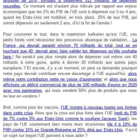
amputée de 20%, tombant à seulement 312 milliards de dépenses
nouvelles
. Ce montant est d’autant plus ridicule par rapport aux enjeux
économiques que les 2% du PIB de l’UE sont à dépenser sur 3 ou 4 ans,
quand les Etats-Unis ont mobilisé, en trois plans, 25% de leur PIB, qui
seront dépensés en seulement 2 ans, d’ici la fin de l’année !
Pour couronner le tout, dans le maelstrom kafkaïen qu’est l’UE, ces
petits fonds vont nécessiter des processus ubuesque de validation…
La
France, qui devrait garantir environ 70 milliards du total, tout en en
touchant que 40, devrait ainsi faire valider les dépenses qu’elle souhaite
faire
! Ne serait-il pas plus simple alors de dépenser soit même ces 40
milliards à notre guise, quitte à donner 30 milliards aux autres pays
européens ? Et encore, il y a un moment, on peut se demander pourquoi
notre pays devrait contribuer encore davantage à l’UE aujourd’hui,
alors
même notre contribution nette ne cesse d’augmenter
, et
alors que nous
affichons un déficit commercial de plus de 100 milliards d’euros en 2020
avec nos partenaires
, qui nous vendent 50% plus de produits que nous
ne leur en vendons !
Bref, comme pour les vaccins,
l’UE montre à nouveau toutes ses limites
dans cette crise
. Alors que la crise est plus forte dans l’UE (
repli du PIB
de 7% contre 3% aux Etats-Unis comme le souligne Jacques Sapir
), les
pays de l’UE soutiennent bien moins leurs économies
(de 4 à 10% du
PIB) contre 15% en Grande-Bretagne et 25% déjà aux Etats-Unis
. Y-a-t-il
un sujet sur lequel l’UE parvient à nous aider ?