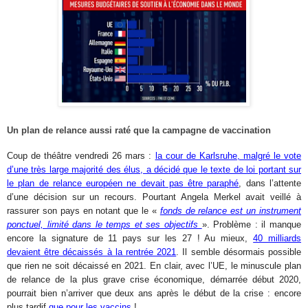
Un plan de relance aussi raté que la campagne de vaccination
Coup de théâtre vendredi 26 mars :
la cour de Karlsruhe, malgré le vote
d’une très large majorité des élus, a décidé que le texte de loi portant sur
le plan de relance européen ne devait pas être paraphé
, dans l’attente
d’une décision sur un recours. Pourtant Angela Merkel avait veillé à
rassurer son pays en notant que le «
fonds de relance est un instrument
ponctuel, limité dans le temps et ses objectifs
». Problème : il manque
encore la signature de 11 pays sur les 27 ! Au mieux,
40 milliards
devaient être décaissés à la rentrée 2021
. Il semble désormais possible
que rien ne soit décaissé en 2021. En clair, avec l’UE, le minuscule plan
de relance de la plus grave crise économique, démarrée début 2020,
pourrait bien n’arriver que deux ans après le début de la crise : encore
plus tardif
que pour les vaccins
!