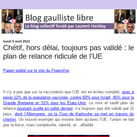
lundi 5 avril 2021
Chétif, hors délai, toujours pas validé : le
plan de relance ridicule de l’UE
Papier publié sur le site du
FigaroVox
Il n’y a pas que sur la vaccination que l’UE est en échec complet,
avec à
peine 12% de la population vaccinée, contre 60% pour Israël, 46% pour la
Grande Bretagne et 31% pour les États-Unis
. Le mini et tardif plan de
relance
pourtant scellé en juillet dernier
, n’a toujours pas été validé par 11
pays,
dont l’Allemagne, où la Cour de Karlsruhe se met en travers du
chemin
. Un nouvel exemple qui montre bien qu’avec l’UE, l’union ne fait
pas la force, mais complexifie, ralentit, et…affaiblit.