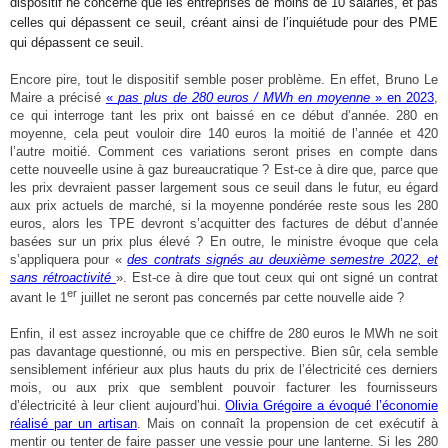
dispositif ne concerne que les entreprises de moins de 10 salariés, et pas
celles qui dépassent ce seuil, créant ainsi de l’inquiétude pour des PME
qui dépassent ce seuil.
Encore pire, tout le dispositif semble poser problème. En effet, Bruno Le
Maire a précisé
«
pas plus de 280 euros / MWh en moyenne
» en 2023
,
ce qui interroge tant les prix ont baissé en ce début d’année. 280 en
moyenne, cela peut vouloir dire 140 euros la moitié de l’année et 420
l’autre moitié. Comment ces variations seront prises en compte dans
cette nouveelle usine à gaz bureaucratique ? Est-ce à dire que, parce que
les prix devraient passer largement sous ce seuil dans le futur, eu égard
aux prix actuels de marché, si la moyenne pondérée reste sous les 280
euros, alors les TPE devront s’acquitter des factures de début d’année
basées sur un prix plus élevé ? En outre, le ministre évoque que cela
s’appliquera pour «
des contrats signés au deuxième semestre 2022, et
sans rétroactivité
». Est-ce à dire que tout ceux qui ont signé un contrat
er
avant le 1
juillet ne seront pas concernés par cette nouvelle aide ?
Enfin, il est assez incroyable que ce chiffre de 280 euros le MWh ne soit
pas davantage questionné, ou mis en perspective. Bien sûr, cela semble
sensiblement inférieur aux plus hauts du prix de l’électricité ces derniers
mois, ou aux prix que semblent pouvoir facturer les fournisseurs
d’électricité à leur client aujourd’hui.
Olivia Grégoire a évoqué l’économie
réalisé par un artisan
. Mais on connaît la propension de cet exécutif à
mentir ou tenter de faire passer une vessie pour une lanterne. Si les 280