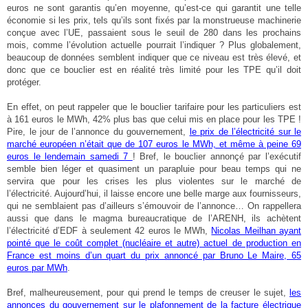
euros ne sont garantis qu’en moyenne, qu’est-ce qui garantit une telle
économie si les prix, tels qu’ils sont fixés par la monstrueuse machinerie
conçue avec l’UE, passaient sous le seuil de 280 dans les prochains
mois, comme l’évolution actuelle pourrait l’indiquer ? Plus globalement,
beaucoup de données semblent indiquer que ce niveau est très élevé, et
donc que ce bouclier est en réalité très limité pour les TPE qu’il doit
protéger.
En effet, on peut rappeler que le bouclier tarifaire pour les particuliers est
à 161 euros le MWh, 42% plus bas que celui mis en place pour les TPE !
Pire, le jour de l’annonce du gouvernement,
le prix de l’électricité sur le
marché européen n’était que de 107 euros le MWh, et même à peine 69
euros le lendemain samedi 7
! Bref, le bouclier annonçé par l’exécutif
semble bien léger et quasiment un parapluie pour beau temps qui ne
servira que pour les crises les plus violentes sur le marché de
l’électricité. Aujourd’hui, il laisse encore une belle marge aux fournisseurs,
qui ne semblaient pas d’ailleurs s’émouvoir de l’annonce… On rappellera
aussi que dans le magma bureaucratique de l’ARENH, ils achètent
l’électricité d’EDF à seulement 42 euros le MWh,
Nicolas Meilhan ayant
pointé que le coût complet (nucléaire et autre) actuel de production en
France est moins d’un quart du prix annoncé par Bruno Le Maire, 65
euros par MWh
.
Bref, malheureusement, pour qui prend le temps de creuser le sujet,
les
annonces du gouvernement sur le plafonnement de la facture électrique