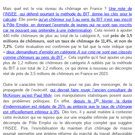
Mais quel est le vrai niveau du chômage en France ?
Une note de
l’INSEE, qui défend pourtant la méthode du BIT, donne les clés pour le
calculer
. Elle pointe
qu’un chômeur sur 5 au sens du BIT n’est pas inscrit
à Pôle Emploi, en donnant l’exemple de jeunes qui ne sont pas inscrits
car ne pouvant pas prétendre à une indemnisation
. Cela revient à ajouter
440 mille chômeurs de plus au total de la catégorie A, soit
près de 3,5
millions de chômeurs, soit un taux de chômage de 11,4%, et non de
7,2%
. Cette évaluation est confirmée par le fait que la note indique que
«
deux demandeurs d’emploi en catégorie A sur cinq ne sont pas classés
comme chômeurs au sens du BIT
». Cela signifie qu’il faut ajouter un peu
plus de 1,2 millions de chômeurs de catégorie A oubliés par la méthode
du BIT à son total de 2,2 millions, ce qui donne à nouveau un décompte
réel de près de 3,5 millions de chômeurs en France en 2023.
Outre le caractère très contestable, pour ne pas dire mensonger, de la
propagande de l’exécutif,
qui devrait faire rougir l’ancien consultant de
McKinsey qu’est Paul Midy
, ces manipulations statistiques posent aussi
er
des problèmes politiques. En effet,
depuis le 1
février, la durée
d’indemnisation est réduite de 25% au prétexte que le taux de chômage
est officiellement inférieur à 9%
. Dès lors, il y aurait matière à contester
cette évolution qui ne repose que sur une enquête infirmée par le simple
décompte de Pôle Emploi ou le décompte plus complet que suggère
l’INSEE. Pire, l’invisibilisation du maintien d’un chômage de masse
pourrait permettre une énième réforme du marché du travail défavorable