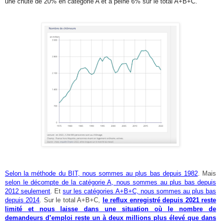
une chute de 20% en catégorie A et à peine 6% sur le total A+B+C.
Selon la méthode du BIT, nous sommes au plus bas depuis 1982
. Mais
selon le décompte de la catégorie A, nous sommes au plus bas depuis
2012 seulement
. Et
sur les catégories A+B+C, nous sommes au plus bas
depuis 2014
. Sur le total A+B+C,
le reflux enregistré depuis 2021 reste
limité et nous laisse dans une situation où le nombre de
demandeurs d’emploi reste un à deux millions plus élevé que dans