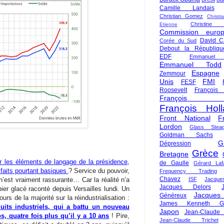
Camille Landais
Christian Gomez
Christi
Christine 
Etienne
Commission euro
David C
Corée du Sud
Debout la Républiqu
EDF
Emmanuel
Emmanuel Todd
Espagne
Zemmour
Unis
FMI
FESF
Roosevelt
François
François Fi
François Hol
Front National
F
Lordon
Glass Steag
Goldman Sachs
G
Dépression
Grèce
Bretagne
er les éléments de langage de la présidence,
de Gaulle
Gérard Laf
 faits pourtant basiques
? Service du pouvoir,
Frequency Trading
Chavez
’est vraiment rassurante… Car la réalité n’a
ISF
Jacque
Jacques Delors
pier glacé raconté depuis Versailles lundi. Un
Jacques
Généreux
cours de la majorité sur la réindustrialisation :
James Kenneth Gal
uits industriels, qui a battu un nouveau
Japon
Jean-Claude
s, quatre fois plus qu’il y a 10 ans
! Pire,
Jean-Claude Trichet