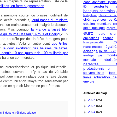
able, au mépris d’une représentation juste de la
Zone Monétaire Optima
faillites, en forte augmentation
.
austérité
50
banques centrales
la mémoire courte, ou biaisés, oublient de
budgétaire
charte de la
chômage
cour de Ka
s actifs industriels,
lourd passif du ministre
création monétaire
da
continue malheureusement malgré le discours
dette publique
esprits
ation. Mais pourquoi
la France a laissé filer
euro
euro cher
le qui fournit Dassault, Airbus et Boeing
? En
obligations
finance
e de contrôle par des intérêts étrangers peut
im
homoparentalité
s activités. Voilà un autre point
que Gilles
inégalité
institut Bruegel
ur
le coût exorbitant des baisses de taxes
échange
loi de 1973
é depuis 10 ans (autour de 100 milliards par
mondia
mariage gay
otre balance commerciale…
néolibé
monnaie
parasites fi
ns protectionnisme et politique industrielle,
protectionnisme
usines ouvrent, il n’y a pas de véritable
souverainisme
taxe
 politique mise en place pour le faire depuis
éducation nat
troïka
t de communication relayé trop servilement par
énergie
en de ce que dit Macron ne peut être cru.
Archives du blog
►
2026
(25)
►
2025
(66)
►
2024
(62)
n
,
industrie
,
réindustrialisation