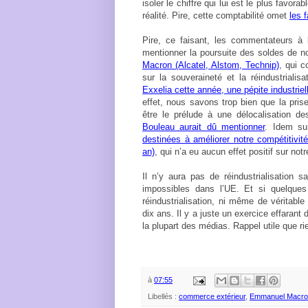
isoler le chiffre qui lui est le plus favor
réalité. Pire, cette comptabilité omet
les 
Pire, ce faisant, les commentateurs à 
mentionner la poursuite des soldes de no
Macron (Alcatel, Alstom, Technip)
, qui 
sur la souveraineté et la réindustrialis
Exxelia cette année, une pépite industriel
effet, nous savons trop bien que la pris
être le prélude à une délocalisation de
Bouleau aurait dû mentionner
. Idem s
destinées à améliorer notre compétitivit
an)
, qui n’a eu aucun effet positif sur n
Il n’y aura pas de réindustrialisation sa
impossibles dans l’UE. Et si quelques 
réindustrialisation, ni même de véritable
dix ans. Il y a juste un exercice effaran
la plupart des médias. Rappel utile que ri
à
07:55
Libellés :
commerce extérieur
,
Emmanuel Macro