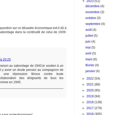
▼
2023
(51)
décembre
(4)
novembre
(3)
octobre
(3)
septembre
(4)
 question sur ce désastre économique:est-il dû à
août
(4)
sabordage dans la continuité de celui de 1939-
juillet
(5)
juin
(4)
mai
(5)
avril
(5)
mars
(6)
 à 20:25
février
(4)
araison au sabordage de 1940,le soutien à un
ait y avoir un doute pensez au compagnon de
janvier
(4)
à une répression féroce contre toute
collaboration des dirigeants de tous les
►
2022
(54)
comme en 1940.
►
2021
(88)
►
2020
(95)
►
2019
(94)
►
2018
(138)
►
2017
(279)
►
2016
(305)
ion sans protectionnisme"