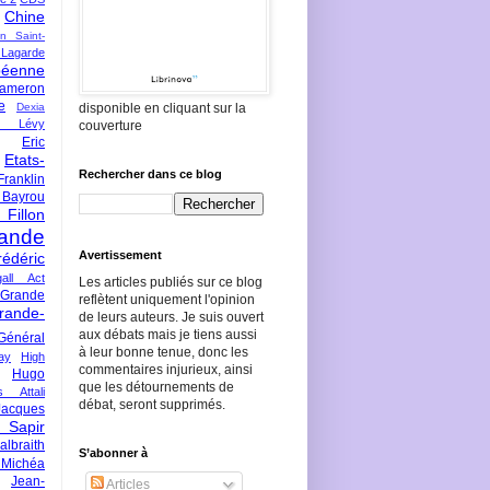
Chine
an Saint-
Lagarde
péenne
ameron
e
Dexia
disponible en cliquant sur la
 Lévy
couverture
Eric
Etats-
Rechercher dans ce blog
Franklin
 Bayrou
llon
lande
Avertissement
rédéric
all Act
Les articles publiés sur ce blog
Grande
reflètent uniquement l'opinion
rande-
de leurs auteurs. Je suis ouvert
aux débats mais je tiens aussi
Général
à leur bonne tenue, donc les
ay
High
commentaires injurieux, ainsi
Hugo
que les détournements de
s Attali
débat, seront supprimés.
Jacques
 Sapir
braith
S’abonner à
 Michéa
Jean-
Articles