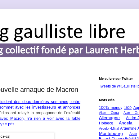
Me suivre sur Twitter
Tweets de @Gaullisteli
 nouvelle arnaque de Macron
Mots clés
sident des deux dernières semaines, entre
, sommet avec les investisseurs et annonces
100% money
Agr
1929
édias ont relayé la propagande de l’exécutif
Alain Cotta
Alan Gr
Allemagne
André-
avec Macron, n’a rien à voir avec la fable
Angela 
Holbecq
yse pris
.
Argentine
Arcelor-Mittal
Montebourg
Attac
Barack Obama
Brésil
Bâl