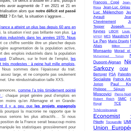
stiques, ce déficit a doublé en 3 ans, puisqu’il
François Copé
Jean
près avoir augmenté de 7 en 2021 et 21 en
Jean-Luc Gréau
Rosa
rialisation alors que
notre déficit est passé
Luc Mélenchon
Je
 2022
? En fait, la situation s’aggrave…
Ayrault
Jea
Chevènement
J
Joseph St
Tepper
France a atteint un plus bas depuis 60 ans en
Keynes
LIBOR
Louis
, la situation n’est pas brillante non plus.
La
Maastricht
MES
M'PEP
lois industriels dans les années 1970. Nous
Le Pen
Mario Draghi
et ce chiffre semble être un plancher depuis
Allais
Milton Fr
gère augmentation de la population active,
Monsanto
Morad el
rt des emplois industriels dans la population
Muhammad Yunus
ouvé
. D’ailleurs, sur le front de l’emploi,
les
Ni
Dupont-Aignan
 très modestes : à peine huit mille emplois,
Sarkozy
 Nous sommes dans l’épaisseur du trait.
OGM
e assez large, et ne comporte pas seulement
Berruyer
PSA
Palesti
Socialiste
Patrick Art
t. Une réindustrialisation taille XXS.
Paul Kr
Jorion
Philippe Séguin
s annonces,
comme l’a très timidement pointé
Moscovici
Pierre-Noë
ir
: chaque projet génère peut d’emplois en
SMIC
Robert Reich
ien moins qu’en Allemagne et en Grande-
TCE
Royal
aint il y a peu que
les projets espagnols
Tchécoslovaquie
ilà pourquoi la macronie ne rapporte que le
Economist
ous serions les plus attractifs… Si nous
UM
position de la France serait beaucoup moins
Piketty
Tocqueville
Union Europé
anipule les statistiques grossièrement pour