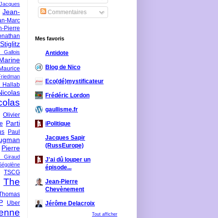
-Jacques
Jean-
Commentaires
an-Marc
n-Pierre
onathan
Mes favoris
iglitz
 Gallois
Antidote
Marine
Blog de Nico
Maurice
iedman
Eco(dé)mystificateur
 Hallab
Nicolas
Frédéric Lordon
colas
gaullisme.fr
Olivier
Parti
ne
iPolitique
us
Paul
Jacques Sapir
ugman
(RussEurope)
Pierre
l Giraud
J'ai dû louper un
Ségolène
épisode...
TSCG
The
Jean-Pierre
Chevènement
Thomas
P
Uber
Jérôme Delacroix
enne
Tout afficher