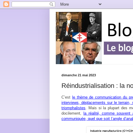
dimanche 21 mai 2023
Réindustrialisation : la
C’est
le thème de communication du pré
interviews, déplacements sur le terrain
triomphalistes
. Mais si la plupart des m
docilement,
la réalité, comme souvent 
communiquée, quel que soit l’angle d’anal