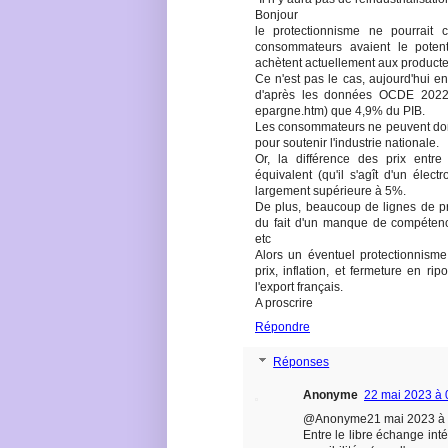
Bonjour
le protectionnisme ne pourrait c
consommateurs avaient le potent
achètent actuellement aux producte
Ce n'est pas le cas, aujourd'hui e
d'après les données OCDE 2022 (li
epargne.htm) que 4,9% du PIB.
Les consommateurs ne peuvent don
pour soutenir l'industrie nationale.
Or, la différence des prix entre
équivalent (qu'il s'agît d'un élec
largement supérieure à 5%.
De plus, beaucoup de lignes de pr
du fait d'un manque de compétences
etc
Alors un éventuel protectionnism
prix, inflation, et fermeture en 
l'export français.
A proscrire
Répondre
Réponses
Anonyme
22 mai 2023 à 
@Anonyme21 mai 2023 à 
Entre le libre échange inté