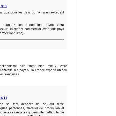
19:09
ens que pour les pays où l'on a un excédent
bloquez les importations avec votre
rez un excédent commercial avec tout pays
protectionnisme).
ctionnisme s'en tirent bien mieux. Votre
manivelle, les pays où la France exporte un peu
es françaises.
16:14
ises se font dépecer de ce qui reste
elques personnes, matériel de production et
ociétés étrangères qui ensuite mettent la clé