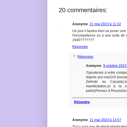
20 commentaires:
Anonyme
21 mai 2023 à 11:32
Un jour il faudra bien se poser une
l'incompétence ou à une sorte de 
1940???????
Répondre
Réponses
Anonyme
9 octobre 2023
J'ajouterais à votre comp
régime pro-nazi(s'il pouv
Zelinski au Canada),
manifestation,et à la 
partis(Pensez à Roussel)
Répondre
Anonyme
21 mai 2023 à 14:57
"Il n’y aura pas de réindustrialisat