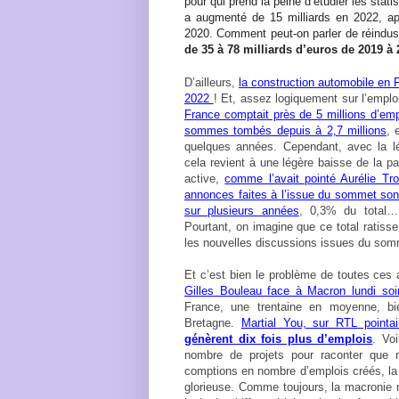
pour qui prend la peine d’étudier les stati
a augmenté de 15 milliards en 2022, a
2020. Comment peut-on parler de réindust
de 35 à 78 milliards d’euros de 2019 à
D’ailleurs,
la construction automobile en 
2022
! Et, assez logiquement sur l’emploi
France comptait près de 5 millions d’emp
sommes tombés depuis à 2,7 millions
, 
quelques années. Cependant, avec la lé
cela revient à une légère baisse de la pa
active,
comme l’avait pointé Aurélie Tr
annonces faites à l’issue du sommet sont
sur plusieurs années
, 0,3% du total…
Pourtant, on imagine que ce total ratiss
les nouvelles discussions issues du somme
Et c’est bien le problème de toutes ce
Gilles Bouleau face à Macron lundi so
France, une trentaine en moyenne, b
Bretagne.
Martial You, sur RTL point
génèrent dix fois plus d’emplois
. Vo
nombre de projets pour raconter que n
comptions en nombre d’emplois créés, la 
glorieuse. Comme toujours, la macronie m