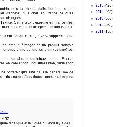
►
2015
(428)
ontribuer à la réindustrialisation que si les
►
2014
(408)
iel d'acheter plus cher en France ce qu'ils
urs étrangers.
►
2013
(366)
n France. Car le taux d'épargne en France n'est
►
2012
(368)
en https://data.oecd.org/fr/natincome/taux-d-
►
2011
(158)
c mobiliser qu'un maigre 4,9% supplémentaire
 une produit étranger et un produit français
troménager, d'une voiture ou d'un costume) est
oduit sont simplement introuvables en France,
 en conception, industrialisation, fabrication
e ne porterait qu'à une hausse généralisée de
riposte des rares débouchées commerciales pour
07:17
14:57
grale fanatique et la Corée du Nord il y a des