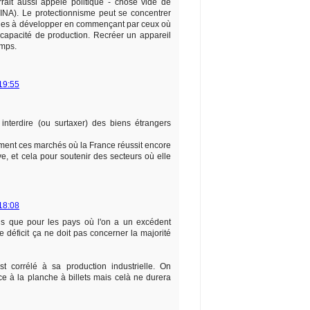
urrait aussi appelé politique - chose vide de
NA). Le protectionnisme peut se concentrer
ques à développer en commençant par ceux où
e capacité de production. Recréer un appareil
emps.
19:55
interdire (ou surtaxer) des biens étrangers
ent ces marchés où la France réussit encore
ve, et cela pour soutenir des secteurs où elle
18:08
ens que pour les pays où l'on a un excédent
 déficit ça ne doit pas concerner la majorité
t corrélé à sa production industrielle. On
âce à la planche à billets mais celà ne durera