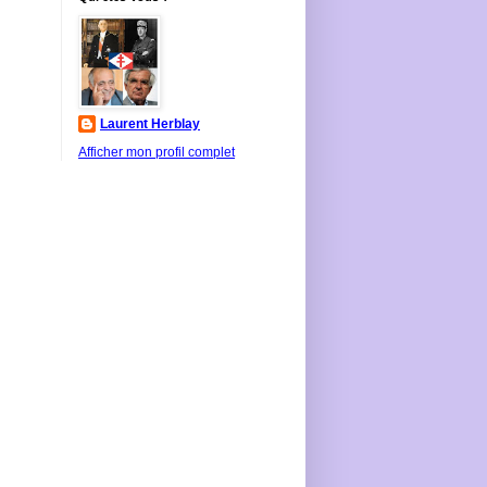
Laurent Herblay
Afficher mon profil complet