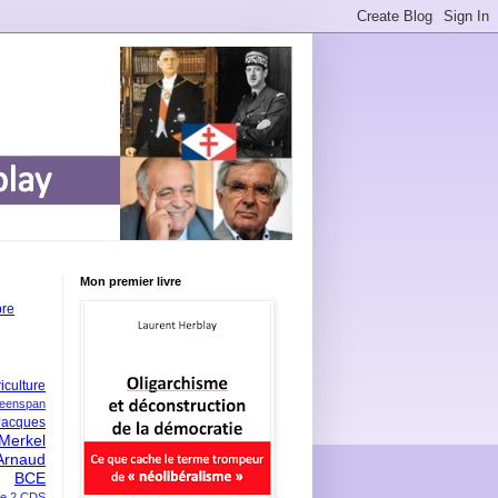
Mon premier livre
bre
iculture
eenspan
Jacques
Merkel
Arnaud
BCE
e 2
CDS