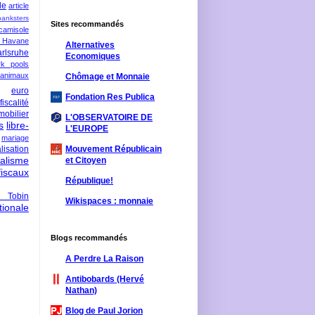
le
article
banksters
Sites recommandés
camisole
 Havane
Alternatives
rlsruhe
Economiques
rk pools
 animaux
Chômage et Monnaie
euro
Fondation Res Publica
fiscalité
mobilier
L'OBSERVATOIRE DE
s
libre-
L'EUROPE
mariage
lisation
Mouvement Républicain
ralisme
et Citoyen
scaux
République!
 Tobin
Wikispaces : monnaie
ionale
Blogs recommandés
A Perdre La Raison
Antibobards (Hervé
Nathan)
Blog de Paul Jorion