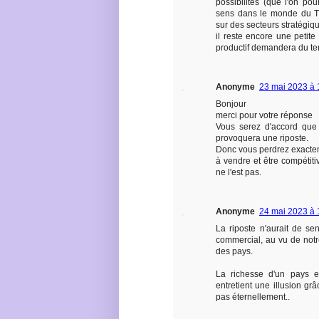
possibilités (que l'on po
sens dans le monde du TI
sur des secteurs stratégi
il reste encore une petit
productif demandera du t
Anonyme
23 mai 2023 à 
Bonjour
merci pour votre réponse
Vous serez d'accord que 
provoquera une riposte.
Donc vous perdrez exactem
à vendre et être compétiti
ne l'est pas.
Anonyme
24 mai 2023 à 
La riposte n'aurait de s
commercial, au vu de notre
des pays.
La richesse d'un pays es
entretient une illusion gr
pas éternellement..