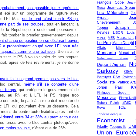
François Copé
Jean
Jean-Luc Gréau
t probablement pas possible juste après les
Rosa
Luc Mélenchon
Je
nt été sur un programme de rupture avec
Ayrault
Jea
vec LFI. Mais
sur le fond, c’est bien le PS qui
Chevènement
J
onne part de ses troupes
, tout en lançant la
Joseph St
Tepper
 de la République a seulement poursuivi et
Keynes
LIBOR
Louis
ir fait tomber le premier gouvernement depuis
Maastricht
MES
M'PEP
nt changé de position en se déclarant ouvert
Le Pen
Mario Draghi
S a probablement coupé avec LFI pour très
Allais
Milton Fr
 apparaît comme une trahison
. Bien sûr, le
Monsanto
Morad el
usser le PS à vouloir voler de ses propres
Muhammad Yunus
ntral, après de tels revirements, je ne donne
Ni
Dupont-Aignan
Sarkozy
OGM
Berruyer
PSA
Palesti
avoir fait un grand premier pas vers le bloc
Socialiste
Patrick Art
bloc central,
même s’il se contente d’une
Paul Kr
Jorion
ier temps
, qui protégera le gouvernement de
Philippe Séguin
tes, au RN et à LFI, le PS risque trop
Moscovici
Pierre-Noë
ce contexte, le parti à la rose doit redouter de
SMIC
Robert Reich
ec LFI, qui pourraient être un désastre. Cela
TCE
Royal
moins de perdre toute lisibilité après tant de
Tchécoslovaquie
 donné entre 34 et 38% au premier tour des
Economist
ses forces avec le bloc central plutôt qu’avec
UM
Piketty
Tocqueville
en moins soluble
, n’étant que de 25%.
Union Europé