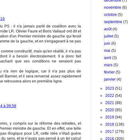
décembre
(7)
novembre
(6)
octobre
(5)
:10
septembre
(7)
du PS : il n'a jamais parlé de coalition avec la
août
(4)
ite LR. Olivier Faure et Boris Vallaud ont dit et
tion d'un Premier ministre de gauche qui ferait
juillet
(5)
amme de la gauche, et en s'engageant à ne pas
juin
(6)
mai
(5)
comme constructif, mais qu'en réalité, il n'a pas
dont il a besoin électoralement. Il a donc fait
avril
(3)
sachant que ses conditions ne seraient pas
mars
(5)
u n'a rien de logique, car il n'a pas plus de
février
(5)
t Barnier, et il sera renversé assez rapidement
janvier
(4)
 retrouvera alors en première ligne.
►
2023
(51)
►
2022
(54)
►
2021
(88)
4 à 09:58
►
2020
(95)
►
2019
(94)
omis, y compris sur la réforme des retraites, et
►
2018
(138)
remier ministre de gauche. Et en effet, une telle
►
2017
(279)
pas illogique pour LR, cette idée n’était guère
c du sens, et je n’avais pas pensé à un tel calcul
►
2016
(305)