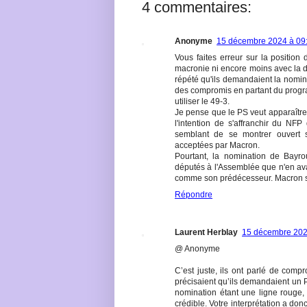
4 commentaires:
Anonyme
15 décembre 2024 à 09
Vous faites erreur sur la position 
macronie ni encore moins avec la dro
répété qu'ils demandaient la nomina
des compromis en partant du progr
utiliser le 49-3.
Je pense que le PS veut apparaître 
l'intention de s'affranchir du NFP 
semblant de se montrer ouvert 
acceptées par Macron.
Pourtant, la nomination de Bayro
députés à l'Assemblée que n'en avai
comme son prédécesseur. Macron se
Répondre
Laurent Herblay
15 décembre 202
@ Anonyme
C’est juste, ils ont parlé de compr
précisaient qu’ils demandaient un P
nomination étant une ligne rouge, 
crédible. Votre interprétation a don