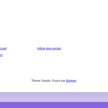
cueil
Article plus ancien
m)
Thème Simple. Fourni par
Blogger
.