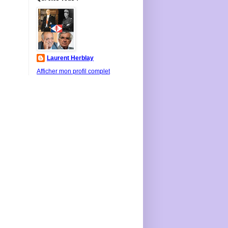
Laurent Herblay
Afficher mon profil complet