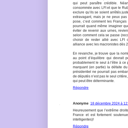
qui peut paraître crédible. Néan
consommée avec LFI et que le Rubi
exclure qu’ils se soient arrêtés ju
extravagant, mais je ne peux pas t
pose, c’est comment les Français 
pourrait quand même imaginer que
éviter de revenir aux urnes, revi
selon comment cela se passe (recon
choisir de rester allié avec LFI 
alliance avec les macronistes dès 20
En revanche, je trouve que la nomi
au point d’équilibre qui devrait
probablement le seul à l’être à ce 
marquant (en partie) la défaite du 
présidentiel ne pourrait pas embar
de députés n’est pas le seul critère,
qui peut être déterminante.
Répondre
Anonyme
18 décembre 2024 à 12
Heureusement que l’extrême droite 
France et est fortement soutenue
intelligentes)!
Répondre