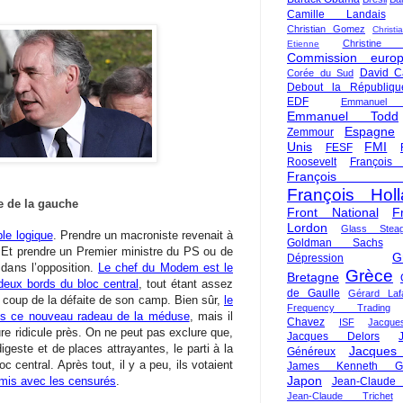
Camille Landais
Christian Gomez
Christi
Christine 
Etienne
Commission euro
David C
Corée du Sud
Debout la Républiqu
EDF
Emmanuel
Emmanuel Todd
Espagne
Zemmour
Unis
FMI
FESF
Roosevelt
François
François Fi
François Hol
e de la gauche
Front National
F
Lordon
Glass Steag
le logique
. Prendre un macroniste revenait à
Goldman Sachs
 Et prendre un Premier ministre du PS ou de
G
Dépression
i dans l’opposition.
Le chef du Modem est le
Grèce
Bretagne
deux bords du bloc central
, tout étant assez
de Gaulle
Gérard Laf
 coup de la défaite de son camp. Bien sûr,
le
Frequency Trading
ans ce nouveau radeau de la méduse
, mais il
Chavez
ISF
Jacque
re ridicule près. On ne peut pas exclure que,
Jacques Delors
geste et de places attrayantes, le parti à la
Jacques
Généreux
oc central. Après tout, il y a peu, ils votaient
James Kenneth Gal
Japon
mis avec les censurés
.
Jean-Claude
Jean-Claude Trichet