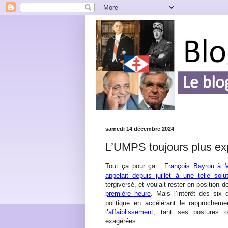
samedi 14 décembre 2024
L’UMPS toujours plus expli
Tout ça pour ça :
François Bayrou à M
appelait depuis juillet à une telle solu
tergiversé, et voulait rester en position d
première heure
. Mais l’intérêt des six 
politique en accélérant le rapprochem
l’affaiblissement
, tant ses postures 
exagérées.