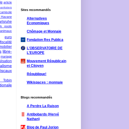
le
article
banksters
Sites recommandés
camisole
 Havane
Alternatives
rlsruhe
Economiques
rk pools
 animaux
Chômage et Monnaie
euro
Fondation Res Publica
fiscalité
mobilier
L'OBSERVATOIRE DE
s
libre-
L'EUROPE
mariage
lisation
Mouvement Républicain
ralisme
et Citoyen
scaux
République!
 Tobin
Wikispaces : monnaie
ionale
Blogs recommandés
A Perdre La Raison
Antibobards (Hervé
Nathan)
Blog de Paul Jorion