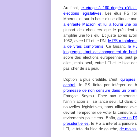
Au final,
le virage à 180 degrés n’étai
élections législatives
. Les élus PS l’o
Macron, et sur la base d’une alliance a
a enfanté Macron, et lui a fourni une b
plupart des chantiers que le président
amplifié une fois élu. Et juste après avo
1962, avec LFI et le RN,
le PS a totaleme
à de vrais compromis
. Ce faisant,
le P
longtemps, tant ce changement de bord
score des élections européennes peut po
ailes, mais seul, entre LFI et le bloc ce
pas cher de sa peau.
L’option la plus crédible, c’est,
qu’après 
central
, le PS finira par intégrer ce 
promesse de non censure dans un prem
François Bayrou. Face aux macronis
l’annihilation s’il se lance seul. Et dans 
nouvelles législatives, sans alliance av
devrait l’empêcher de voter la censure, à 
revirements politiciens. Enfin,
avec un RN
présidentielles
, le PS a intérêt à joindre 
LFI, le total du bloc de gauche,
de moins 