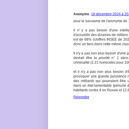
Anonyme
18 décembre 2024 à 20
pour le sarcasme de l'anonyme de 
il n' y a pas besoin d'une intelli
d'accueillir des dizaines de millier
est de 68% (chiffres INSEE de 2022
donc un tiers dans cette même clas
Il n'y a pas non plus besoin d'une g
devrait être la priorité n° 1 dan
criminalité (2.21 homicides pour 10
et il n'y a pas non plus besoin d'
provoquer une grande puissance nu
des milliards qui pourraient être u
dans un état lamentable (pénurie de
habitants contre 8 en Russie et 12.
Répondre