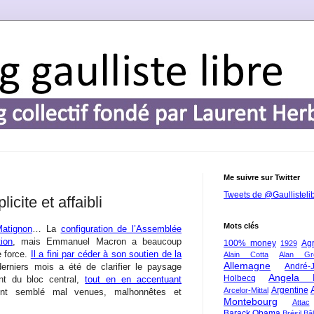
Me suivre sur Twitter
Tweets de @Gaullisteli
cite et affaibli
Mots clés
atignon
… La
configuration de l’Assemblée
tion
, mais Emmanuel Macron a beaucoup
100% money
Agr
1929
e force.
Il a fini par céder à son soutien de la
Alain Cotta
Alan Gr
Allemagne
derniers mois a été de clarifier le paysage
André-
Angela 
Holbecq
ent du bloc central,
tout en en accentuant
Argentine
Arcelor-Mittal
ont semblé mal venues, malhonnêtes et
Montebourg
Attac
Barack Obama
Brésil
Bâl