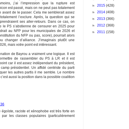
moins, j’ai l’impression que la rupture est
►
2015
(428)
con est passé, mais on ne peut pas totalement
►
2014
(408)
ste avant de le passer. Cela me semblerait assez
otalement l’exclure. Après, la question qui se
►
2013
(366)
prendraient ses aller-retours. Dans ce cas, on
►
2012
(368)
 le PS s’abstienne de censurer en 2025 pour
endrait au NFP pour les municipales de 2026 et
►
2011
(158)
stitution du NFP ou pas, score), pourrait alors
ou changer d’alliance. J’imaginais plutôt une
26, mais votre point est intéressant.
nation de Bayrou a vraiment une logique. Il est
 permettre de rassembler du PS à LR et il est
point car il est assez indépendant du président,
camp présidentiel. Un affidé centriste du parti
quer les autres partis il me semble. Le nombre
 c’est aussi la position dans la possible coalition
:36
égoïste, raciste et xénophobe est très forte en
 par les classes populaires (particulièrement