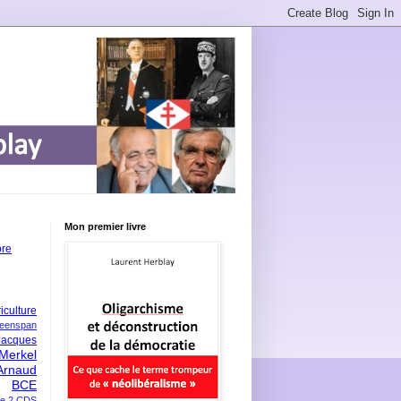
Mon premier livre
bre
iculture
eenspan
Jacques
Merkel
Arnaud
BCE
e 2
CDS