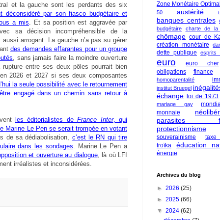
Zone Monétaire Optima
ral et la gauche sont les perdants des six
austérité
50
t déconsidéré par son fiasco budgétaire et
banques centrales
nous a mis
. Et sa position est aggravée par
budgétaire
charte de la
avec sa décision incompréhensible de la
chômage
cour de Ka
 aussi arrogant. La gauche n’a pas su gérer
création monétaire
da
sant
des demandes effarantes pour un groupe
dette publique
esprits
putés
, sans jamais faire la moindre ouverture
euro
euro cher
a rupture entre ses deux pôles pourrait bien
obligations
finance
t en 2026 et 2027 si ses deux composantes
im
homoparentalité
hui la seule possibilité avec le retournement
inégalité
institut Bruegel
être engagé dans un chemin sans retour à
échange
loi de 1973
mondia
mariage gay
néolibé
monnaie
êvent
les éditorialistes de
France Inter
, qui
parasites fi
protectionnisme
ue Marine Le Pen se serait trompée en votant
souverainisme
taxe
is de sa dédiabolisation,
c’est le RN qui tire
éducation nat
troïka
ulaire dans les sondages
. Marine Le Pen a
énergie
opposition et ouverture au dialogue
, là où LFI
nt irréalistes et inconsidérées.
Archives du blog
►
2026
(25)
►
2025
(66)
▼
2024
(62)