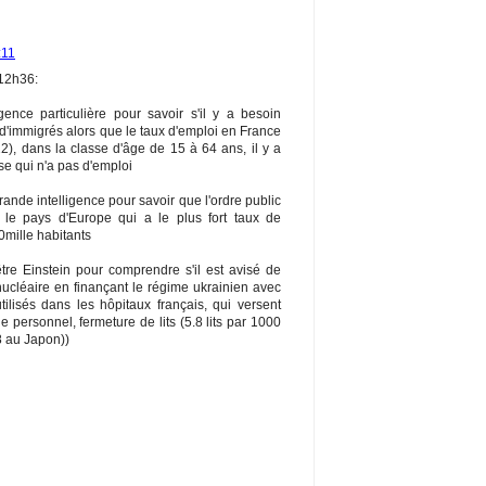
:11
12h36:
gence particulière pour savoir s'il y a besoin
s d'immigrés alors que le taux d'emploi en France
), dans la classe d'âge de 15 à 64 ans, il y a
se qui n'a pas d'emploi
rande intelligence pour savoir que l'ordre public
s le pays d'Europe qui a le plus fort taux de
0mille habitants
être Einstein pour comprendre s'il est avisé de
cléaire en finançant le régime ukrainien avec
tilisés dans les hôpitaux français, qui versent
 personnel, fermeture de lits (5.8 lits par 1000
8 au Japon))