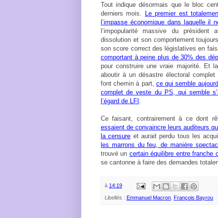
Tout indique désormais que le bloc cent
derniers mois.
Le premier est totalemen
l’impasse économique dans laquelle il 
l’impopularité massive du président 
dissolution et son comportement toujours
son score correct des législatives en fai
comportant à peine plus de 30% des dé
pour construire une vraie majorité. Et l
aboutir à un désastre électoral comple
font chemin à part,
ce qui semble aujourd’
complet de veste du PS, qui semble s’
l’égard de LFI
.
Ce faisant, contrairement à ce dont r
essaient de convaincre leurs auditeurs q
la censure
et aurait perdu tous les acqu
les marrons du feu, de manière spectac
trouvé un
certain équilibre entre franche 
se cantonne à faire des demandes totaleme
à
14:19
Libellés :
Emmanuel Macron
,
François Bayrou