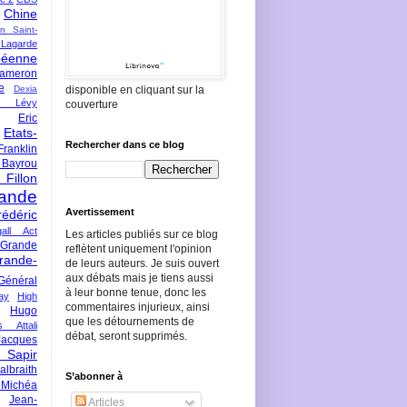
Chine
an Saint-
Lagarde
péenne
ameron
e
Dexia
disponible en cliquant sur la
 Lévy
couverture
Eric
Etats-
Rechercher dans ce blog
Franklin
 Bayrou
llon
lande
Avertissement
rédéric
all Act
Les articles publiés sur ce blog
Grande
reflètent uniquement l'opinion
rande-
de leurs auteurs. Je suis ouvert
aux débats mais je tiens aussi
Général
à leur bonne tenue, donc les
ay
High
commentaires injurieux, ainsi
Hugo
que les détournements de
s Attali
débat, seront supprimés.
Jacques
 Sapir
braith
S’abonner à
 Michéa
Jean-
Articles