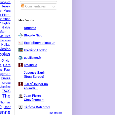
-Jacques
Jean-
Commentaires
an-Marc
n-Pierre
onathan
Mes favoris
iglitz
 Gallois
Antidote
Marine
Blog de Nico
Maurice
iedman
Eco(dé)mystificateur
 Hallab
Nicolas
Frédéric Lordon
colas
gaullisme.fr
Olivier
Parti
ne
iPolitique
us
Paul
Jacques Sapir
ugman
(RussEurope)
Pierre
l Giraud
J'ai dû louper un
Ségolène
épisode...
TSCG
The
Jean-Pierre
Chevènement
Thomas
P
Uber
Jérôme Delacroix
enne
Tout afficher