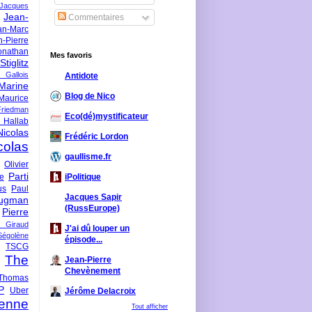
-Jacques
Jean-
Commentaires
an-Marc
n-Pierre
onathan
Mes favoris
iglitz
 Gallois
Antidote
Marine
Blog de Nico
Maurice
iedman
Eco(dé)mystificateur
 Hallab
Nicolas
Frédéric Lordon
colas
gaullisme.fr
Olivier
Parti
ne
iPolitique
us
Paul
Jacques Sapir
ugman
(RussEurope)
Pierre
l Giraud
J'ai dû louper un
Ségolène
épisode...
TSCG
The
Jean-Pierre
Chevènement
Thomas
P
Uber
Jérôme Delacroix
enne
Tout afficher