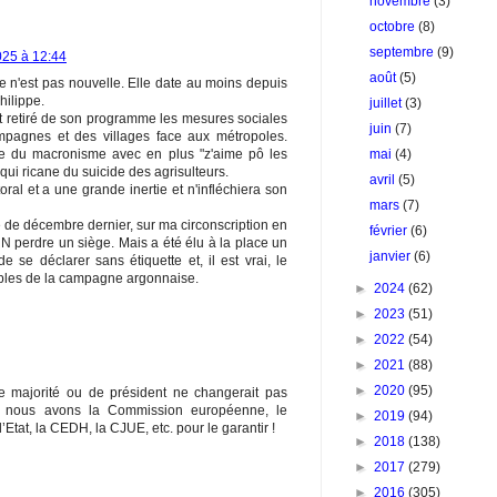
novembre
(3)
octobre
(8)
septembre
(9)
025 à 12:44
août
(5)
 n'est pas nouvelle. Elle date au moins depuis
hilippe.
juillet
(3)
t retiré de son programme les mesures sociales
juin
(7)
pagnes et des villages face aux métropoles.
ste du macronisme avec en plus "z'aime pô les
mai
(4)
qui ricane du suicide des agrisulteurs.
avril
(5)
ral et a une grande inertie et n'infléchiera son
mars
(7)
le de décembre dernier, sur ma circonscription en
février
(6)
RN perdre un siège. Mais a été élu à la place un
janvier
(6)
e se déclarer sans étiquette et, il est vrai, le
bles de la campagne argonnaise.
►
2024
(62)
►
2023
(51)
►
2022
(54)
►
2021
(88)
►
2020
(95)
majorité ou de président ne changerait pas
 nous avons la Commission européenne, le
►
2019
(94)
’Etat, la CEDH, la CJUE, etc. pour le garantir !
►
2018
(138)
►
2017
(279)
►
2016
(305)