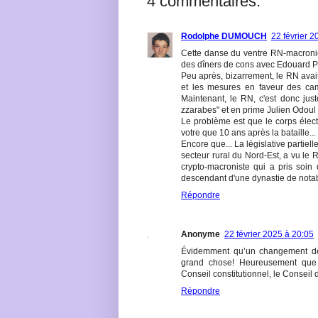
4 commentaires:
Rodolphe DUMOUCH
22 février 2
Cette danse du ventre RN-macronie
des dîners de соns avec Edouard P
Peu après, bizarrement, le RN avai
et les mesures en faveur des cam
Maintenant, le RN, c'est donc ju
zzarabes" et en prime Julien Odoul 
Le problème est que le corps électo
votre que 10 ans après la bataille...
Encore que... La législative partiel
secteur rural du Nord-Est, a vu le 
crypto-macroniste qui a pris soin d
descendant d'une dynastie de nota
Répondre
Anonyme
22 février 2025 à 20:05
Évidemment qu’un changement de 
grand chose! Heureusement que
Conseil constitutionnel, le Conseil d
Répondre