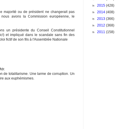
►
2015
(428)
 majorité ou de président ne changerait pas
►
2014
(408)
 nous avons la Commission européenne, le
►
2013
(366)
►
2012
(368)
ns un présidente du Conseil Constitutionnel
►
2011
(158)
ic!) et impliqué dans le scandale sans fin des
oi fictif de son fils à l'Assemblée Nationale
Mdr.
 de totalitarisme. Une larme de corruption. Un
foire aux euphémismes.