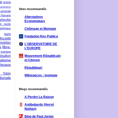
le
article
banksters
Sites recommandés
camisole
 Havane
Alternatives
rlsruhe
Economiques
rk pools
 animaux
Chômage et Monnaie
euro
Fondation Res Publica
fiscalité
mobilier
L'OBSERVATOIRE DE
s
libre-
L'EUROPE
mariage
lisation
Mouvement Républicain
ralisme
et Citoyen
scaux
République!
 Tobin
Wikispaces : monnaie
ionale
Blogs recommandés
A Perdre La Raison
Antibobards (Hervé
Nathan)
Blog de Paul Jorion