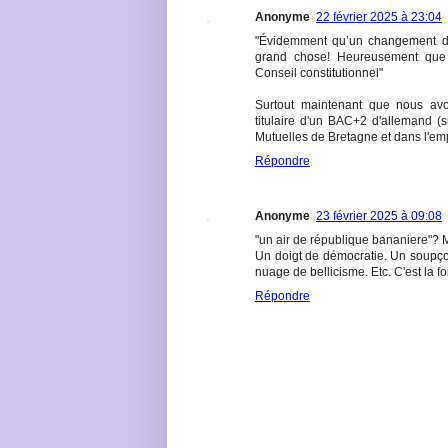
Anonyme
22 février 2025 à 23:04
"Évidemment qu’un changement de
grand chose! Heureusement que
Conseil constitutionnel"
Surtout maintenant que nous avo
titulaire d'un BAC+2 d'allemand (s
Mutuelles de Bretagne et dans l'empl
Répondre
Anonyme
23 février 2025 à 09:08
"un air de république bananiere"? 
Un doigt de démocratie. Un soupçon
nuage de bellicisme. Etc. C'est la 
Répondre