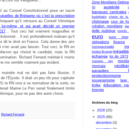
ccord sur inéligibilité...
Zone Monétaire Optima
austérité
50
nd au Conseil Constitutionnel pose un sacré
banques centrales
utuelles de Bretagne où c’est la prescription
budgétaire
charte de la
 choquant qu’il retrouve au Conseil Véronique
chômage
cour de Ka
 lui-même, et qui avait décidé un premier
création monétaire
da
dette publique
esprits
017
... Tout ceci fait vraiment magouilles et
euro
tutionnel… Il est profondément malsain qu’il
euro cher
ui dit le droit en France. Cela donne des airs
obligations
finance
im
i n’en avait pas besoin. Tout ceci, le RN en
homoparentalité
inégalité
institut Bruegel
Macron qui choisit le candidat, mais le RN
échange
loi de 1973
nomination. Richard Ferrand méritait-il moins
mondia
mariage gay
ne me semble vraiment pas évident.
néolibé
monnaie
parasites fi
moindre mal ne doit pas faire illusion. Il
protectionnisme
e l’Élysée. Il était un peu tôt pour capituler
souverainisme
taxe
i le RN vise à se normaliser de la sorte, on
éducation nat
troïka
rait Marine Le Pen serait finalement limité
énergie
olémique, pour ne pas dire autre chose.
Archives du blog
►
2026
(25)
,
Richard Ferrand
▼
2025
(66)
décembre
(3)