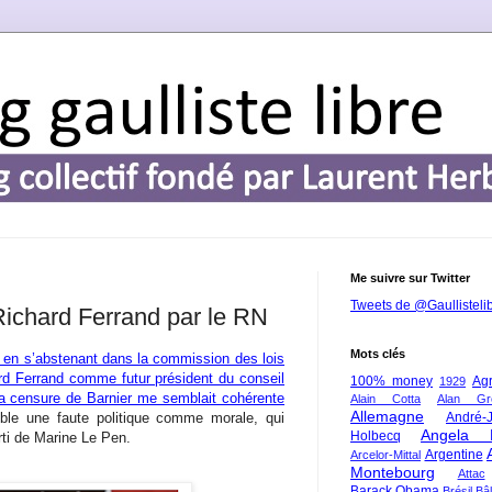
Me suivre sur Twitter
Tweets de @Gaullisteli
Richard Ferrand par le RN
Mots clés
 en s’abstenant dans la commission des lois
rd Ferrand comme futur président du conseil
100% money
Agr
1929
la censure de Barnier me semblait cohérente
Alain Cotta
Alan Gr
Allemagne
ble une faute politique comme morale, qui
André-
Angela 
Holbecq
arti de Marine Le Pen.
Argentine
Arcelor-Mittal
Montebourg
Attac
Barack Obama
Brésil
Bâl