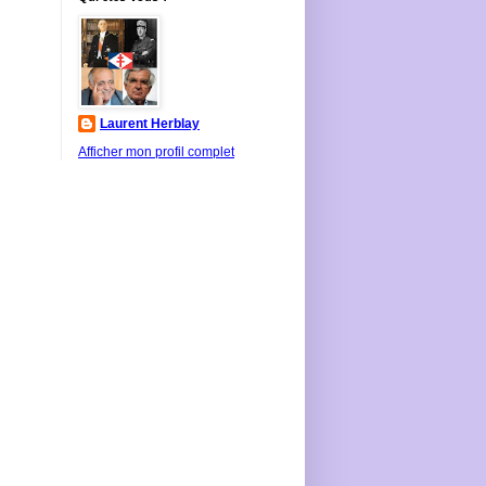
Laurent Herblay
Afficher mon profil complet