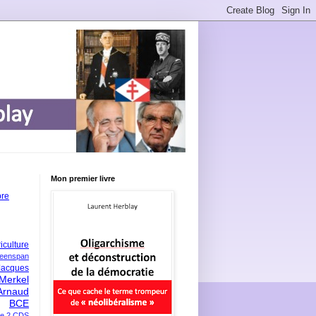
Mon premier livre
bre
iculture
eenspan
Jacques
Merkel
Arnaud
BCE
e 2
CDS