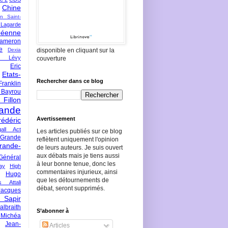
Chine
an Saint-
Lagarde
péenne
ameron
e
Dexia
disponible en cliquant sur la
 Lévy
couverture
Eric
Etats-
Rechercher dans ce blog
Franklin
 Bayrou
llon
lande
Avertissement
rédéric
all Act
Les articles publiés sur ce blog
Grande
reflètent uniquement l'opinion
rande-
de leurs auteurs. Je suis ouvert
aux débats mais je tiens aussi
Général
à leur bonne tenue, donc les
ay
High
commentaires injurieux, ainsi
Hugo
que les détournements de
s Attali
débat, seront supprimés.
Jacques
 Sapir
braith
S’abonner à
 Michéa
Jean-
Articles