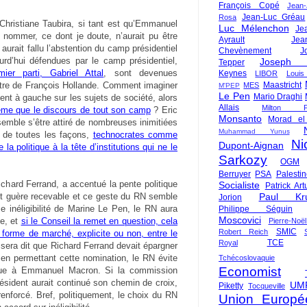
François Copé
Jean
Jean-Luc Gréau
Rosa
 Christiane Taubira, si tant est qu’Emmanuel
Luc Mélenchon
Je
 nommer, ce dont je doute, n’aurait pu être
Ayrault
Jea
aurait fallu l’abstention du camp présidentiel
Chevènement
J
urd’hui défendues par le camp présidentiel,
Joseph St
Tepper
er parti, Gabriel Attal
, sont devenues
Keynes
LIBOR
Louis
Maastricht
stre de François Hollande. Comment imaginer
MES
M'PEP
Le Pen
Mario Draghi
nt à gauche sur les sujets de société, alors
Allais
Milton Fr
me que le discours de tout son camp
? Eric
Monsanto
Morad el
semble s’être attiré de nombreuses inimitiées
Muhammad Yunus
t de toutes les façons,
technocrates comme
Ni
Dupont-Aignan
la politique à la tête d’institutions qui ne le
Sarkozy
OGM
Berruyer
PSA
Palesti
chard Ferrand, a accentué la pente politique
Socialiste
Patrick Art
Paul Kr
est guère recevable et ce geste du RN semble
Jorion
e inéligibilité de Marine Le Pen, le RN aura
Philippe Séguin
Moscovici
e, et
si le Conseil la remet en question, cela
Pierre-Noë
SMIC
Robert Reich
orme de marché, explicite ou non, entre le
TCE
Royal
l sera dit que Richard Ferrand devait épargner
e, en permettant cette nomination, le RN évite
Tchécoslovaquie
Economist
ique à Emmanuel Macron. Si la commission
président aurait continué son chemin de croix,
UM
Piketty
Tocqueville
renforcé. Bref, politiquement, le choix du RN
Union Europé