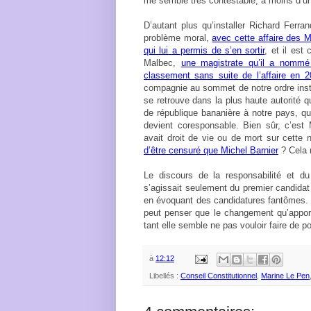
me semble très contestable, à moins d’un a
D’autant plus qu’installer Richard Ferra
problème moral,
avec cette affaire des M
qui lui a permis de s’en sortir
, et il est
Malbec,
une magistrate qu’il a nommé
classement sans suite de l’affaire en 2
compagnie au sommet de notre ordre insti
se retrouve dans la plus haute autorité q
de république bananière à notre pays, qu
devient coresponsable. Bien sûr, c’est 
avait droit de vie ou de mort sur cette 
d’être censuré que Michel Barnier
? Cela 
Le discours de la responsabilité et du 
s’agissait seulement du premier candidat d
en évoquant des candidatures fantômes. S
peut penser que le changement qu’apporte
tant elle semble ne pas vouloir faire de p
à
12:12
Libellés :
Conseil Constitutionnel
,
Marine Le Pen