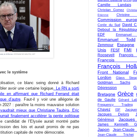
Camille Landais
Christian Gomez
Christi
Christine 
Etienne
Commission euro
David C
Corée du Sud
Debout la Républiqu
EDF
Emmanuel
Emmanuel Todd
Espagne
Zemmour
Unis
FMI
FESF
Roosevelt
François
François Fi
François Hol
Front National
F
avec le système
Lordon
Glass Steag
Goldman Sachs
olisation, ce blanc seing donné à Richard
G
Dépression
er avoir une certaine logique
. Le RN a sorti
Grèce
le en affirmant que Richard Ferrand était
Bretagne
que d’autre
. Faut-il y voir une allégorie de
de Gaulle
Gérard Laf
 2027 : paraître la moins mauvaise solution
Frequency Trading
Chavez
ISF
Jacque
vaudrait mieux que Christiane Taubira, Eric
Jacques Delors
rrait finalement accélérer la pente politique
Jacques
Généreux
 le candidat de l’Elysée aurait montré patte
James Kenneth Gal
ssion des lois et aurait promis de ne pas
Japon
Jean-Claude
stitution capitale de notre démocratie.
Jean-Claude Trichet