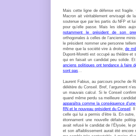
Mais cette ligne de défense est fragile.
Macron ait véritablement envisagé de la
soutenue que par les partis du NFP et lui 
pour qu’elle passe. Mais les idées aujo
notamment le président de son premi
orthogonales à celles de l’ancienne mini
le président nommer une personne telleme
même que la société vire à droite,
de mê
Dupont-Moretti est occupé au théâtre et 
qui en faisait un candidat peu solide. E
anciens politiques ont tendance à faire de 
sont pas
…
Laurent Fabius, au parcours proche de Ri
délétère du Conseil. Bref, l’argument n’
un mauvais calcul. Si le Conseil confirm
quand même perdu sa meilleure candidat
apparaîtra comme la conséquence d’une f
RN et le nouveau président du Conseil
. I
celle qui lui a permis d’être là. En outr
étonnament une nouvelle défaite polit
avait refusé le candidat de l’Élysée, le 
et son affaiblissement aurait été encore 