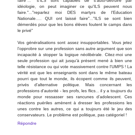
faire"... "s'ILS sont capables de s'auto-détruire par
idéologie, on peut imaginer ce qu'ILS peuvent nous
faire."..."reparlez moi DES martyrs de l'Education
Nationale..... QUI ont laissé faire"..."ILS se sont bien
démerdés pour que les bons élèves foutent le camps dans
le privé"
Vos généralisations sont assez insupportables. Vous jetez
l’opprobre sur une profession sans autre argument que son
incapacité à stopper la logique néolibérale. Citez-moi une
seule profession qui ait jusqu'à présent mené à bien une
telle résistance ou qui vote massivement contre l'UMPS ! La
vérité est que les enseignants sont dans le même bateau
pourri que tout le monde, ils écopent comme ils peuvent,
privés d'alternative politique. Mais concernant les
professions d'autorité - les profs, les flics... il y a toujours du
monde pour ressasser ses rancunes d’adolescent. Ces
réactions puériles amènent à dresser les professions les
unes contre les autres, ce qui a toujours été le jeu des
conservateurs. Le problème est politique, pas catégoriel !
Répondre