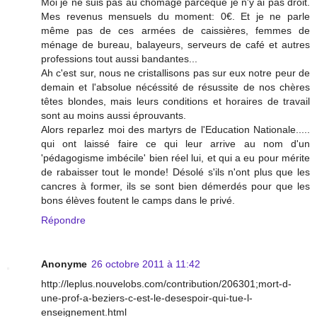
Moi je ne suis pas au chômage parceque je n'y ai pas droit.
Mes revenus mensuels du moment: 0€. Et je ne parle
même pas de ces armées de caissières, femmes de
ménage de bureau, balayeurs, serveurs de café et autres
professions tout aussi bandantes...
Ah c'est sur, nous ne cristallisons pas sur eux notre peur de
demain et l'absolue nécéssité de résussite de nos chères
têtes blondes, mais leurs conditions et horaires de travail
sont au moins aussi éprouvants.
Alors reparlez moi des martyrs de l'Education Nationale.....
qui ont laissé faire ce qui leur arrive au nom d'un
'pédagogisme imbécile' bien réel lui, et qui a eu pour mérite
de rabaisser tout le monde! Désolé s'ils n'ont plus que les
cancres à former, ils se sont bien démerdés pour que les
bons élèves foutent le camps dans le privé.
Répondre
Anonyme
26 octobre 2011 à 11:42
http://leplus.nouvelobs.com/contribution/206301;mort-d-
une-prof-a-beziers-c-est-le-desespoir-qui-tue-l-
enseignement.html