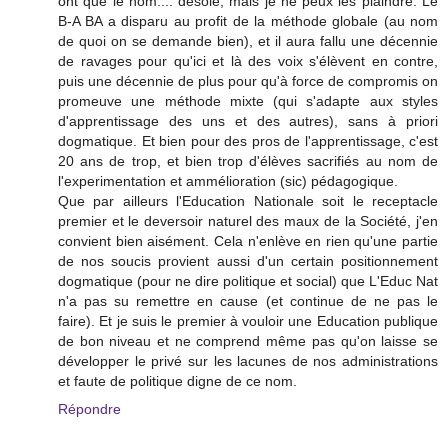
ont que le nom.... désolé, mais je ne peux les plaindre. Le
B-A BA a disparu au profit de la méthode globale (au nom
de quoi on se demande bien), et il aura fallu une décennie
de ravages pour qu'ici et là des voix s'élèvent en contre,
puis une décennie de plus pour qu'à force de compromis on
promeuve une méthode mixte (qui s'adapte aux styles
d'apprentissage des uns et des autres), sans à priori
dogmatique. Et bien pour des pros de l'apprentissage, c'est
20 ans de trop, et bien trop d'élèves sacrifiés au nom de
l'experimentation et ammélioration (sic) pédagogique.
Que par ailleurs l'Education Nationale soit le receptacle
premier et le deversoir naturel des maux de la Société, j'en
convient bien aisément. Cela n'enlève en rien qu'une partie
de nos soucis provient aussi d'un certain positionnement
dogmatique (pour ne dire politique et social) que L'Educ Nat
n'a pas su remettre en cause (et continue de ne pas le
faire). Et je suis le premier à vouloir une Education publique
de bon niveau et ne comprend même pas qu'on laisse se
développer le privé sur les lacunes de nos administrations
et faute de politique digne de ce nom.
Répondre