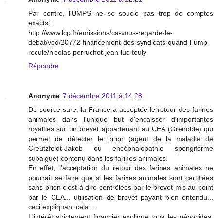
Par contre, l'UMPS ne se soucie pas trop de comptes
exacts :
http://www.lcp.fr/emissions/ca-vous-regarde-le-
debat/vod/20772-financement-des-syndicats-quand-l-ump-
recule/nicolas-perruchot-jean-luc-touly
Répondre
Anonyme
7 décembre 2011 à 14:28
De source sure, la France a acceptée le retour des farines
animales dans l'unique but d'encaisser d'importantes
royalties sur un brevet appartenant au CEA (Grenoble) qui
permet de détecter le prion (agent de la maladie de
Creutzfeldt-Jakob ou encéphalopathie spongiforme
subaiguë) contenu dans les farines animales.
En effet, l'acceptation du retour des farines animales ne
pourrait se faire que si les farines animales sont certifiées
sans prion c'est à dire contrôlées par le brevet mis au point
par le CEA... utilisation de brevet payant bien entendu...
ceci expliquant cela...
L'intérêt strictement financier explique tous les génocides,