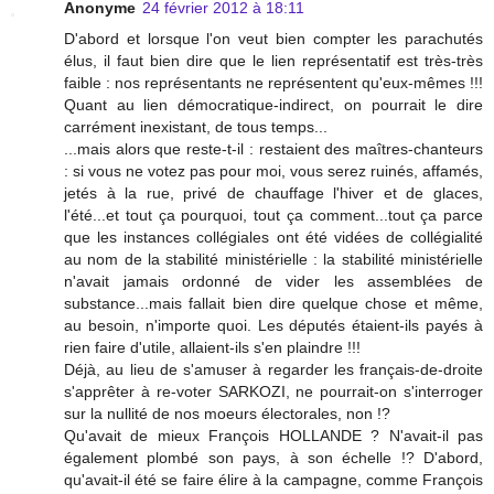
Anonyme
24 février 2012 à 18:11
D'abord et lorsque l'on veut bien compter les parachutés
élus, il faut bien dire que le lien représentatif est très-très
faible : nos représentants ne représentent qu'eux-mêmes !!!
Quant au lien démocratique-indirect, on pourrait le dire
carrément inexistant, de tous temps...
...mais alors que reste-t-il : restaient des maîtres-chanteurs
: si vous ne votez pas pour moi, vous serez ruinés, affamés,
jetés à la rue, privé de chauffage l'hiver et de glaces,
l'été...et tout ça pourquoi, tout ça comment...tout ça parce
que les instances collégiales ont été vidées de collégialité
au nom de la stabilité ministérielle : la stabilité ministérielle
n'avait jamais ordonné de vider les assemblées de
substance...mais fallait bien dire quelque chose et même,
au besoin, n'importe quoi. Les députés étaient-ils payés à
rien faire d'utile, allaient-ils s'en plaindre !!!
Déjà, au lieu de s'amuser à regarder les français-de-droite
s'apprêter à re-voter SARKOZI, ne pourrait-on s'interroger
sur la nullité de nos moeurs électorales, non !?
Qu'avait de mieux François HOLLANDE ? N'avait-il pas
également plombé son pays, à son échelle !? D'abord,
qu'avait-il été se faire élire à la campagne, comme François