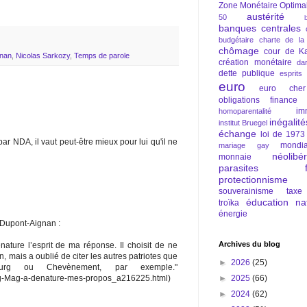
Zone Monétaire Optima
austérité
50
banques centrales
budgétaire
charte de la
chômage
cour de Ka
gnan
,
Nicolas Sarkozy
,
Temps de parole
création monétaire
da
dette publique
esprits
euro
euro cher
obligations
finance
im
homoparentalité
inégalité
institut Bruegel
échange
loi de 1973
 NDA, il vaut peut-être mieux pour lui qu'il ne
mondia
mariage gay
néolibé
monnaie
parasites fi
protectionnisme
souverainisme
taxe
éducation nat
troïka
énergie
 Dupont-Aignan :
Archives du blog
nature l’esprit de ma réponse. Il choisit de ne
, mais a oublié de citer les autres patriotes que
►
2026
(25)
ourg ou Chevènement, par exemple."
►
2025
(66)
Fig-Mag-a-denature-mes-propos_a216225.html)
►
2024
(62)