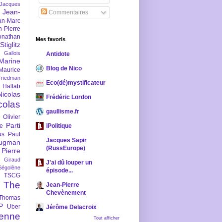
-Jacques
Jean-
Commentaires
an-Marc
n-Pierre
onathan
Mes favoris
iglitz
 Gallois
Antidote
Marine
Blog de Nico
Maurice
iedman
Eco(dé)mystificateur
 Hallab
Nicolas
Frédéric Lordon
colas
gaullisme.fr
Olivier
Parti
ne
iPolitique
us
Paul
Jacques Sapir
ugman
(RussEurope)
Pierre
l Giraud
J'ai dû louper un
Ségolène
épisode...
TSCG
The
Jean-Pierre
Chevènement
Thomas
P
Uber
Jérôme Delacroix
enne
Tout afficher