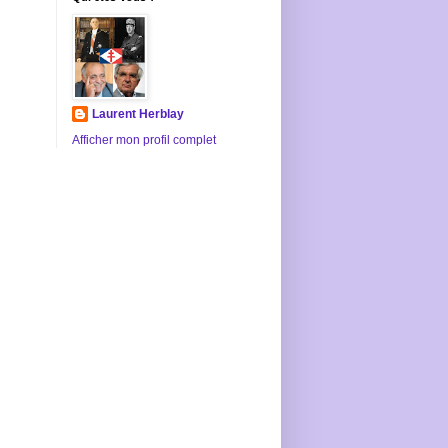
Laurent Herblay
Afficher mon profil complet