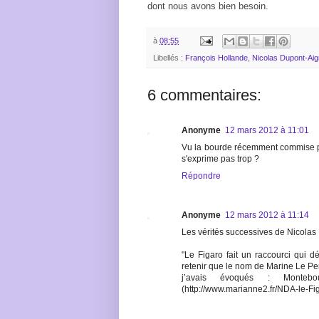
dont nous avons bien besoin.
à
08:55
Libellés :
François Hollande
,
Nicolas Dupont-Ai
6 commentaires:
Anonyme
12 mars 2012 à 11:01
Vu la bourde récemment commise par
s'exprime pas trop ?
Répondre
Anonyme
12 mars 2012 à 11:14
Les vérités successives de Nicolas
"Le Figaro fait un raccourci qui dé
retenir que le nom de Marine Le Pen
j’avais évoqués : Monteb
(http://www.marianne2.fr/NDA-le-