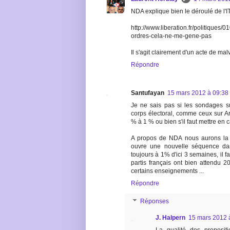
NDA explique bien le déroulé de l'I
http://www.liberation.fr/politique
ordres-cela-ne-me-gene-pas
Il s'agit clairement d'un acte de mal
Répondre
Santufayan
15 mars 2012 à 09:38
Je ne sais pas si les sondages su
corps électoral, comme ceux sur Art
% à 1 % ou bien s'il faut mettre en 
A propos de NDA nous aurons la r
ouvre une nouvelle séquence da
toujours à 1% d'ici 3 semaines, il 
partis français ont bien attendu 20
certains enseignements ...
Répondre
Réponses
J. Halpern
15 mars 2012 