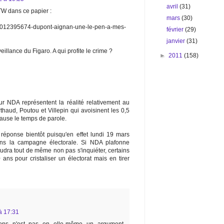
avril
(31)
TW dans ce papier :
mars
(30)
s/01012395674-dupont-aignan-une-le-pen-a-mes-
février
(29)
janvier
(31)
veillance du Figaro. A qui profite le crime ?
►
2011
(158)
r NDA représentent la réalité relativement au
haud, Poutou et Villepin qui avoisinent les 0,5
cause le temps de parole.
éponse bientôt puisqu'en effet lundi 19 mars
ns la campagne électorale. Si NDA plafonne
faudra tout de même non pas s'inquiéter, certains
 ans pour cristaliser un électorat mais en tirer
à 17:31