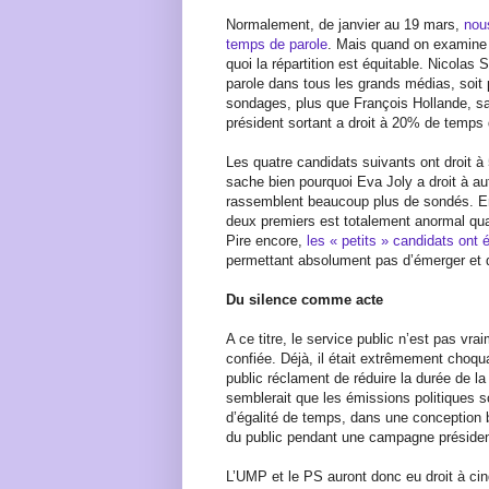
Normalement, de janvier au 19 mars,
nou
temps de parole
. Mais quand on examine 
quoi la répartition est équitable. Nicola
parole dans tous les grands médias, soit 
sondages, plus que François Hollande, sa
président sortant a droit à 20% de temps
Les quatre candidats suivants ont droit 
sache bien pourquoi Eva Joly a droit à a
rassemblent beaucoup plus de sondés. En 
deux premiers est totalement anormal qua
Pire encore,
les « petits » candidats ont
permettant absolument pas d’émerger et d
Du silence comme acte
A ce titre, le service public n’est pas vra
confiée. Déjà, il était extrêmement choqu
public réclament de réduire la durée de la
semblerait que les émissions politiques 
d’égalité de temps, dans une conception b
du public pendant une campagne président
L’UMP et le PS auront donc eu droit à ci