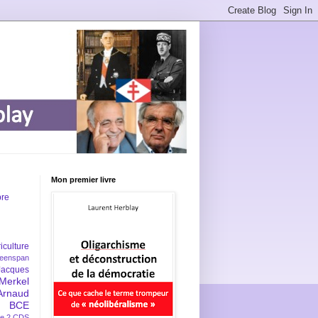
Mon premier livre
bre
iculture
eenspan
Jacques
Merkel
Arnaud
BCE
e 2
CDS