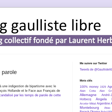
Me suivre sur Twitter
Tweets de @Gaullisteli
 parole
Mots clés
à une indigestion de bipartisme avec le
100% money
Agr
1929
çois Hollande et le Face aux Français de
Alain Cotta
Alan Gr
Allemagne
candalisé par les temps de parole de cette
André-
Angela 
Holbecq
Argentine
Arcelor-Mittal
Montebourg
Attac
Barack Obama
Brésil
Bâl