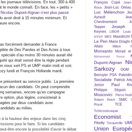
les journaux télévisions. En tout, 300 à 400
François Copé
Jean
t le monde connaît. En face, les « petits »
Jean-Luc Gréau
Rosa
Luc Mélenchon
.
Nicolas Dupont-Aignan n’est plus passé
Je
Ayrault
Jea
 du avoir droit à 15 minutes minimum. Et
Chevènement
J
ieure encore.
Joseph St
Tepper
Keynes
LIBOR
Louis
Maastricht
MES
M'PEP
Le Pen
Mario Draghi
 pas forcément demander à France
Allais
Milton Fr
plète de Des Paroles et Des Actes à tous
Monsanto
Morad el
 spéciale d’au moins 30 minutes aurait été
Muhammad Yunus
uité qui était sensé être la règle pendant
Ni
Dupont-Aignan
 on nous sert PS et UMP matin midi et soir,
Sarkozy
OGM
y lundi et François Hollande mardi.
Berruyer
PSA
Palesti
Socialiste
Patrick Art
se présentent au service public. La première
Paul Kr
Jorion
hacun des candidats. On peut comprendre
Philippe Séguin
cinq semaines, encore qu’en campagne
Moscovici
Pierre-Noë
re option, plus légère, consisterait à
SMIC
Robert Reich
rtagées par deux candidats avec
TCE
Royal
andidats au milieu.
Tchécoslovaquie
Economist
 à la hauteur des enjeux dans les cinq
UM
Piketty
Tocqueville
issions pour le faire. Si les candidats
Union Europé
peut-être encore la possibilité d’avoir le débat