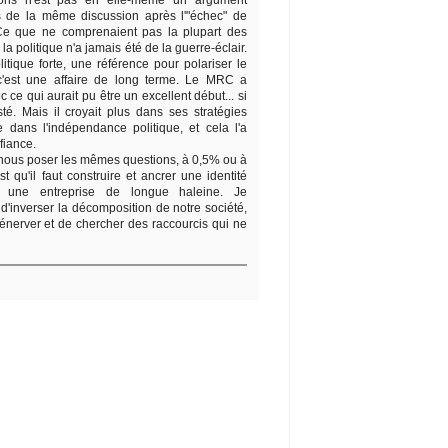
tions n'est pas en elle-même un argument
s de la même discussion après l'"échec" de
e que ne comprenaient pas la plupart des
la politique n'a jamais été de la guerre-éclair.
litique forte, une référence pour polariser le
'est une affaire de long terme. Le MRC a
e qui aurait pu être un excellent début... si
é. Mais il croyait plus dans ses stratégies
 dans l'indépendance politique, et cela l'a
fiance.
nous poser les mêmes questions, à 0,5% ou à
 qu'il faut construire et ancrer une identité
est une entreprise de longue haleine. Je
d'inverser la décomposition de notre société,
s'énerver et de chercher des raccourcis qui ne