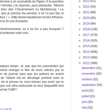
►
2023
(51)
nterview à un journaliste du Figaro. A la question
ministre, j’ai répondu, pour plaisanter, "Marine
►
2022
(54)
i bien dire Chevènement ou Montebourg ! Le
►
2021
(88)
 que je précise ma pensée, il ne l’a pas fait, et
out ! » (http://www.republicain-lorrain.fr/france-
►
2020
(95)
t-le-fn-une-boutade)
►
2019
(94)
Chenèvenement, ou il ne les a pas évoqués ?
►
2018
(138)
it entendre votre voix.
►
2017
(279)
►
2016
(305)
►
2015
(428)
►
2014
(408)
►
2013
(366)
▼
2012
(368)
uelques temps. Je sais que les journalistes qui
décembre
(31)
oient changer le titre de leurs articles par la
novembre
(30)
on du journal sans que les auteurs en soient
e de l'article est en décalage profond avec le
octobre
(32)
s de la presse ne vous laissez pas avoir par la
septembre
(30)
gne est ultra-sarkozyste et veut disqualifié tout
hef de l'UMP !
août
(31)
juillet
(31)
juin
(30)
mai
(32)
2 à 19:25