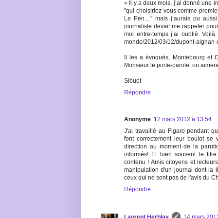
« Il y a deux mois, j’ai donné une i
"qui choisiriez-vous comme premier 
Le Pen…" mais j’aurais pu auss
journaliste devait me rappeler pour
moi entre-temps j’ai oublié. Voilà t
monde/2012/03/12/dupont-aignan-e
Il les a évoqués, Montebourg et 
Monsieur le porte-parole, on aimera
Sibuet
Répondre
Anonyme
12 mars 2012 à 13:54
J'ai travaillé au Figaro pendant q
font correctement leur boulot se v
direction au moment de la paruti
informés! Et bien souvent le titr
contenu ! Amis citoyens et lecteur
manipulation d'un journal dont la li
ceux qui ne sont pas de l'avis du C
Répondre
Laurent Herblay
14 mars 201