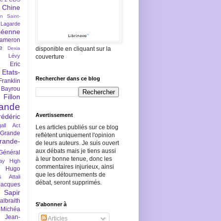
Chine
an Saint-
Lagarde
péenne
ameron
e
Dexia
disponible en cliquant sur la
 Lévy
couverture
Eric
Etats-
Rechercher dans ce blog
Franklin
 Bayrou
llon
lande
Avertissement
rédéric
all Act
Les articles publiés sur ce blog
Grande
reflètent uniquement l'opinion
rande-
de leurs auteurs. Je suis ouvert
aux débats mais je tiens aussi
Général
à leur bonne tenue, donc les
ay
High
commentaires injurieux, ainsi
Hugo
que les détournements de
s Attali
débat, seront supprimés.
Jacques
 Sapir
braith
S’abonner à
 Michéa
Jean-
Articles