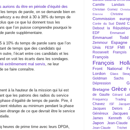
Camille Landais
s aurions du être en période d’équité des
Christian Gomez
Christi
les temps de parole, on se demande bien en
Christine 
Etienne
s Sarkozy a eu droit à 30 à 38% du temps de
Commission euro
plus que ce que lui donnent tous les
David C
Corée du Sud
ns que l’on puisse comprendre pourquoi le
Debout la Républiqu
 de parole supplémentaire.
EDF
Emmanuel
Emmanuel Todd
Espagne
Zemmour
à 5 à 10% du temps de parole sans que l’on
Unis
FMI
FESF
utant de temps que des candidats qui
Roosevelt
François
outre, l’écart entre ces candidats et les
François Fi
nd on voit les écarts dans les sondages.
François Hol
 été extrêmement mal servis
, ne leur
Front National
F
e se faire connaître.
Lordon
Glass Steag
Goldman Sachs
G
Dépression
Grèce
Bretagne
iment à la hauteur de la mission qui lui est
de Gaulle
Gérard Laf
ant que les patrons des radios du service
Frequency Trading
 phase d’égalité de temps de parole. Pire, il
Chavez
ISF
Jacque
soient réduites au minimum pendant la phase
Jacques Delors
ien étrange de ce que devrait être le service
Jacques
Généreux
ielle.
James Kenneth Gal
Japon
Jean-Claude
nq heures de prime time avec leurs DPDA,
Jean-Claude Trichet