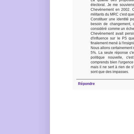
La qualité des proposi
électoral. Je me souvien
Chevènement en 2002. C
militants du MRC c'est que 
Constituer une identité po
besoin de changement, c
considéré comme un échec c
Chevènement avait persist
d'influence sur le PS que
finalement mené à l'insigni
Nous allons certainement 
5%. La seule réponse c'est
politique nouvelle, c'
comprends bien l'urgence 
mais il ne sert à rien de 
sont que des impasses.
Répondre