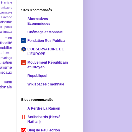
le
article
banksters
Sites recommandés
camisole
 Havane
Alternatives
rlsruhe
Economiques
rk pools
 animaux
Chômage et Monnaie
euro
Fondation Res Publica
fiscalité
mobilier
L'OBSERVATOIRE DE
s
libre-
L'EUROPE
mariage
lisation
Mouvement Républicain
ralisme
et Citoyen
scaux
République!
 Tobin
Wikispaces : monnaie
ionale
Blogs recommandés
A Perdre La Raison
Antibobards (Hervé
Nathan)
Blog de Paul Jorion