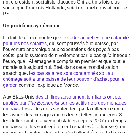
notre président socialiste. Jacques Chirac trois fois plus
social que François Hollande, voici un cruel constat pour le
PS.
Un problème systémique
En fait, tout ceci montre que
le cadre actuel est une calamité
pour les bas salaires
, qui sont poussés à la baisse, par
l’ouverture anarchique aux exportations des pays à bas
coûts, par le système de nivellement par le bas qu’a introduit
l’euro, que l’Allemagne a compris en premier et que tout le
monde suit aujourd’hui. Bref, dans cette mondialisation
anarchique,
les bas salaires sont condamnés soit au
chômage soit à une baisse de leur pouvoir d’achat pour le
garder
, comme l’explique
Le Monde
.
Aux Etats-Unis
des chiffres absolument terrifiants ont été
publiés par
The Economist
sur les actifs nets des ménages
du pays
. Les actifs nets s’entendent par la différence entre
les avoirs des ménages moins leurs dettes financières. Si
les dettes sont relativement stables depuis 2007 (un temps
en baisse, elles sont légèrement reparties à la hausse), en
revanche, la valeur des actifs s’est effondré avec la baisse