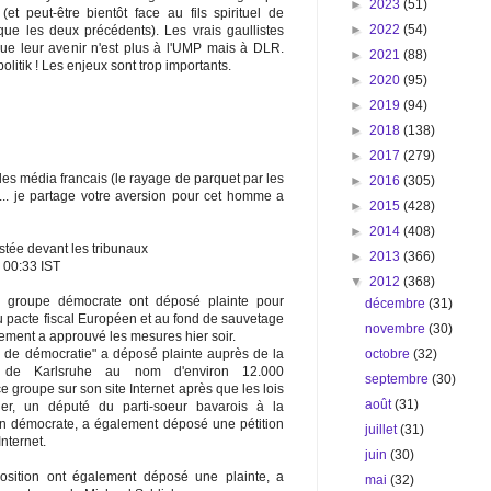
►
2023
(51)
(et peut-être bientôt face au fils spirituel de
►
2022
(54)
ue les deux précédents). Les vrais gaullistes
ue leur avenir n'est plus à l'UMP mais à DLR.
►
2021
(88)
olitik ! Les enjeux sont trop importants.
►
2020
(95)
►
2019
(94)
►
2018
(138)
►
2017
(279)
es média francais (le rayage de parquet par les
►
2016
(305)
.. je partage votre aversion pour cet homme a
►
2015
(428)
►
2014
(408)
stée devant les tribunaux
►
2013
(366)
, 00:33 IST
▼
2012
(368)
n groupe démocrate ont déposé plainte pour
décembre
(31)
au pacte fiscal Européen et au fond de sauvetage
novembre
(30)
ment a approuvé les mesures hier soir.
octobre
(32)
 de démocratie" a déposé plainte auprès de la
le de Karlsruhe au nom d'environ 12.000
septembre
(30)
ce groupe sur son site Internet après que les lois
août
(31)
er, un député du parti-soeur bavarois à la
en démocrate, a également déposé une pétition
juillet
(31)
Internet.
juin
(30)
sition ont également déposé une plainte, a
mai
(32)