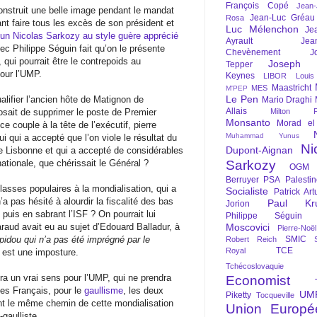
François Copé
Jean
construit une belle image pendant le mandat
Jean-Luc Gréau
Rosa
t faire tous les excès de son président et
Luc Mélenchon
Je
’un Nicolas Sarkozy au style guère apprécié
Ayrault
Jea
 Philippe Séguin fait qu’on le présente
Chevènement
J
 qui pourrait être le contrepoids au
Joseph St
Tepper
pour l’UMP.
Keynes
LIBOR
Louis
Maastricht
MES
M'PEP
Le Pen
alifier l’ancien hôte de Matignon de
Mario Draghi
Allais
posait de supprimer le poste de Premier
Milton Fr
Monsanto
Morad el
ce couple à la tête de l’exécutif, pierre
Muhammad Yunus
lui qui a accepté que l’on viole le résultat du
Ni
Dupont-Aignan
 de Lisbonne et qui a accepté de considérables
tionale, que chérissait le Général ?
Sarkozy
OGM
Berruyer
PSA
Palesti
classes populaires à la mondialisation, qui a
Socialiste
Patrick Art
 pas hésité à alourdir la fiscalité des bas
Paul Kr
Jorion
 puis en sabrant l’ISF ? On pourrait lui
Philippe Séguin
raud avait eu au sujet d’Edouard Balladur, à
Moscovici
Pierre-Noë
idou qui n’a pas été imprégné par le
SMIC
Robert Reich
TCE
Royal
n est une imposture.
Tchécoslovaquie
aura un vrai sens pour l’UMP, qui ne prendra
Economist
es Français, pour le
gaullisme
, les deux
UM
Piketty
Tocqueville
nt le même chemin de cette mondialisation
Union Europé
-gaulliste.