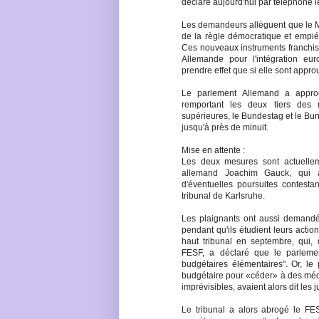
déclaré aujourd'hui par téléphone l
Les demandeurs allèguent que le ME
de la règle démocratique et empiét
Ces nouveaux instruments franchisse
Allemande pour l'intégration eu
prendre effet que si elle sont appr
Le parlement Allemand a approu
remportant les deux tiers des 
supérieures, le Bundestag et le Bu
jusqu'à près de minuit.
Mise en attente :
Les deux mesures sont actuellem
allemand Joachim Gauck, qui a 
d'éventuelles poursuites contest
tribunal de Karlsruhe.
Les plaignants ont aussi demandé
pendant qu'ils étudient leurs actio
haut tribunal en septembre, qui,
FESF, a déclaré que le parlement
budgétaires élémentaires". Or, l
budgétaire pour «céder» à des méc
imprévisibles, avaient alors dit les 
Le tribunal a alors abrogé le FE