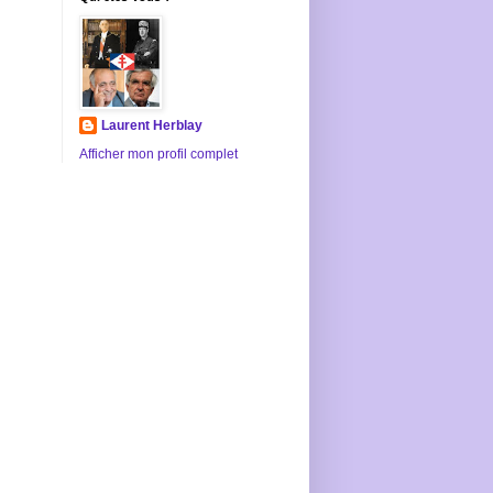
Laurent Herblay
Afficher mon profil complet