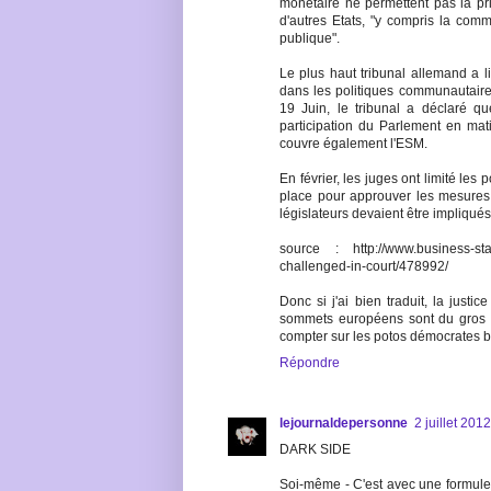
monétaire ne permettent pas la pri
d'autres Etats, "y compris la comm
publique".
Le plus haut tribunal allemand a l
dans les politiques communautaire
19 Juin, le tribunal a déclaré q
participation du Parlement en mati
couvre également l'ESM.
En février, les juges ont limité le
place pour approuver les mesures
législateurs devaient être impliqués
source : http://www.business-sta
challenged-in-court/478992/
Donc si j'ai bien traduit, la just
sommets européens sont du gros f
compter sur les potos démocrates bo
Répondre
lejournaldepersonne
2 juillet 201
DARK SIDE
Soi-même - C'est avec une formule