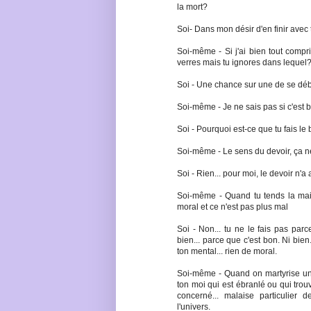
la mort?
Soi- Dans mon désir d'en finir avec t
Soi-même - Si j'ai bien tout compr
verres mais tu ignores dans lequel
Soi - Une chance sur une de se déba
Soi-même - Je ne sais pas si c'est b
Soi - Pourquoi est-ce que tu fais le 
Soi-même - Le sens du devoir, ça ne 
Soi - Rien... pour moi, le devoir n'
Soi-même - Quand tu tends la main
moral et ce n'est pas plus mal
Soi - Non... tu ne le fais pas parc
bien... parce que c'est bon. Ni bie
ton mental... rien de moral.
Soi-même - Quand on martyrise un 
ton moi qui est ébranlé ou qui trouv
concerné... malaise particulier d
l'univers.