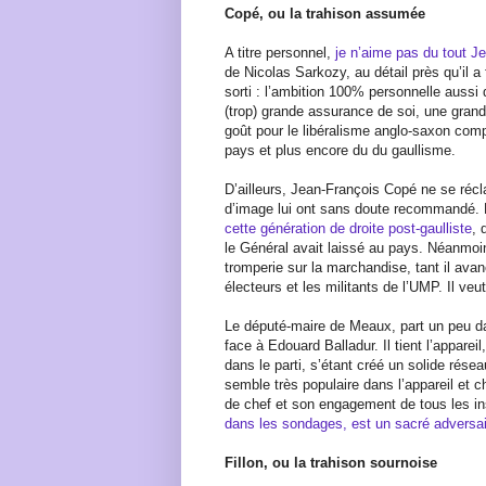
Copé, ou la trahison assumée
A titre personnel,
je n’aime pas du tout J
de Nicolas Sarkozy, au détail près qu’il a 
sorti : l’ambition 100% personnelle aussi
(trop) grande assurance de soi, une gra
goût pour le libéralisme anglo-saxon com
pays et plus encore du du gaullisme.
D’ailleurs, Jean-François Copé ne se réc
d’image lui ont sans doute recommandé. L
cette génération de droite post-gaulliste
, 
le Général avait laissé au pays. Néanmoin
tromperie sur la marchandise, tant il ava
électeurs et les militants de l’UMP. Il veut
Le député-maire de Meaux, part un peu d
face à Edouard Balladur. Il tient l’appare
dans le parti, s’étant créé un solide réseau
semble très populaire dans l’appareil et c
de chef et son engagement de tous les i
dans les sondages, est un sacré adversai
Fillon, ou la trahison sournoise