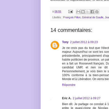
à
08:55
Libellés :
François Fillon
,
Général de Gaulle
,
Jea
14 commentaires:
Tony
2 juillet 2012 à 09:23
Je ne crois pas du tout que l'éle
majeur. Aujourd'hui ce sont les son
présidentielle, principalement d'op
habile politicien de province, un pa
en a fait un Roosevelt français. 
candidat UMP, et rien ne dit
Personnellement, je vois bien le
100% conforme à la bien-pensance
Monde et à Libération. On verra bien
Répondre
Eric A.
2 juillet 2012 à 09:27
Bien dit. Je partage ce constat à
entre le quasi-clone de Nicola