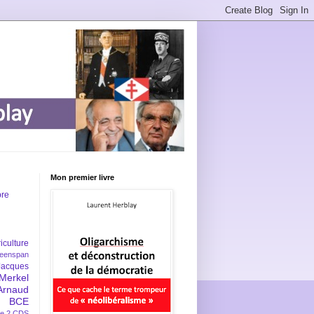
Mon premier livre
bre
iculture
eenspan
Jacques
Merkel
Arnaud
BCE
e 2
CDS