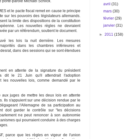
e porte-parole Michael Schlick.
avril
(31)
S et le pacte fiscal remet en cause le principe
mars
(30)
e sur les pouvoirs des législateurs allemands.
février
(29)
nt la limite des dispositions de la constitution
janvier
(31)
ropéenne. Les nouvelles règles ne devraient
ouvée par un référendum, soutient le document.
►
2011
(158)
vé les lois la nuit dernière. Les mesures
majorités dans les chambres inférieures et
ndesrat, dans des sessions qui se sont étendues
ent en attente de la signature du président
dit le 21 Juin qu'il attendrait l'adoption
ant les nouvelles lois, comme demandé par le
 aux juges de mettre les deux lois en attente
ns. Ils s'appuient sur une décision rendue par le
 dégageant l'Allemagne de sa participation au
 doit garder le contrôle sur "les décisions
e parlement ne peut renoncer à son autonomie
anismes qui pourraient conduire à des charges
juges.
SF, parce que les règles en vigeur de l'union