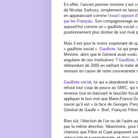
En effet, l’ancien premier ministre s’est 
de Nicolas Sarkozy, simplement en laissan
en apparaissant comme
l’exact opposé d
par les Français
. Son compagnonnage avec
aujourd’hui comme un « gaulliste social »,
positionnement plus droitier de son rival 
Mais il est pour le moins surprenant de qu
« gaulliste social ».
Gaulliste
, lui qui pro
Ministre, alors que le Général avait voulu 
angulaire de nos Institutions ?
Gaulliste
, 
référendum de 2005 en ratifiant le traité
remises en cause de notre souveraineté na
Gaulliste social
, lui qui a abandonné les 
refusé tout coup de pouce au SMIC, qui n’a
revenus tout en baissant le bouclier fiscal
appliquer le bon mot que Marie-France Ga
savoir qu’il est «
la face de Georges Pomp
Général de Gaulle
». Bref, François Fillo
Bien sûr, l’élection de l’un ou de l’autre 
pas la même direction. Néanmoins, pour l
chemins que Fillon et Copé proposent so
antisociale et supranationale, et donc anti