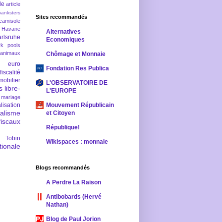
le
article
banksters
Sites recommandés
camisole
 Havane
Alternatives
rlsruhe
Economiques
rk pools
 animaux
Chômage et Monnaie
euro
Fondation Res Publica
fiscalité
mobilier
L'OBSERVATOIRE DE
s
libre-
L'EUROPE
mariage
lisation
Mouvement Républicain
ralisme
et Citoyen
scaux
République!
 Tobin
Wikispaces : monnaie
ionale
Blogs recommandés
A Perdre La Raison
Antibobards (Hervé
Nathan)
Blog de Paul Jorion