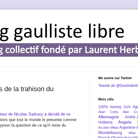
Me suivre sur Twitter
Tweets de @Gaullisteli
s de la trahison du
Mots clés
100% money
Agr
1929
Alain Cotta
Alan Gr
rateur de Nicolas Sarkozy a décidé de se
Allemagne
André-
 Alors que tout le monde le présente comme
Angela 
Holbecq
 poser la question de ce qu’il reste du
Argentine
Arcelor-Mittal
Montebourg
Attac
Barack Obama
Brésil
Bâl