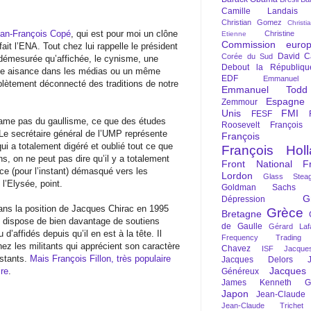
Camille Landais
Christian Gomez
Christi
ean-François Copé
, qui est pour moi un clône
Christine 
Etienne
Commission euro
fait l’ENA. Tout chez lui rappelle le président
David C
Corée du Sud
 démesurée qu’affichée, le cynisme, une
Debout la Républiqu
nde aisance dans les médias ou un même
EDF
Emmanuel
plètement déconnecté des traditions de notre
Emmanuel Todd
Espagne
Zemmour
Unis
FMI
FESF
lame pas du gaullisme, ce que des études
Roosevelt
François
e secrétaire général de l’UMP représente
François Fi
qui a totalement digéré et oublié tout ce que
François Hol
s, on ne peut pas dire qu’il y a totalement
Front National
F
nce (pour l’instant) démasqué vers les
Lordon
Glass Steag
 l’Elysée, point.
Goldman Sachs
G
Dépression
ans la position de Jacques Chirac en 1995
Grèce
Bretagne
il, dispose de bien davantage de soutiens
de Gaulle
Gérard Laf
 d’affidés depuis qu’il en est à la tête. Il
Frequency Trading
hez les militants qui apprécient son caractère
Chavez
ISF
Jacque
nstants.
Mais François Fillon, très populaire
Jacques Delors
Jacques
re
.
Généreux
James Kenneth Gal
Japon
Jean-Claude
Jean-Claude Trichet