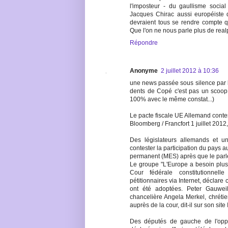
l'imposteur - du gaullisme social 
Jacques Chirac aussi européiste q
devraient tous se rendre compte q
Que l'on ne nous parle plus de realp
Répondre
Anonyme
2 juillet 2012 à 10:36
une news passée sous silence par l
dents de Copé c'est pas un scoop.
100% avec le même constat...)
Le pacte fiscale UE Allemand conte
Bloomberg / Francfort 1 juillet 2012
Des législateurs allemands et u
contester la participation du pays 
permanent (MES) après que le parle
Le groupe "L'Europe a besoin plus
Cour fédérale constitutionnel
pétitionnaires via Internet, déclare 
ont été adoptées. Peter Gauweil
chancelière Angela Merkel, chréti
auprès de la cour, dit-il sur son site 
Des députés de gauche de l'oppo