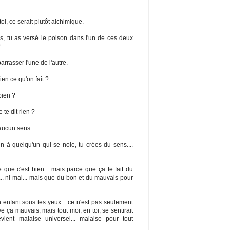
oi, ce serait plutôt alchimique.
is, tu as versé le poison dans l'un de ces deux
?
rrasser l'une de l'autre.
ien ce qu'on fait ?
bien ?
te dit rien ?
a aucun sens
 à quelqu'un qui se noie, tu crées du sens....
e que c'est bien... mais parce que ça te fait du
n... ni mal... mais que du bon et du mauvais pour
enfant sous tes yeux... ce n'est pas seulement
e ça mauvais, mais tout moi, en toi, se sentirait
evient malaise universel... malaise pour tout