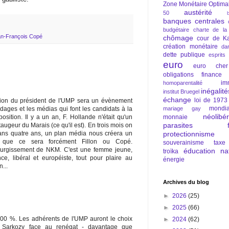
Zone Monétaire Optima
austérité
50
banques centrales
budgétaire
charte de la
n-François Copé
chômage
cour de Ka
création monétaire
da
dette publique
esprits
euro
euro cher
obligations
finance
im
homoparentalité
inégalité
institut Bruegel
échange
loi de 1973
ction du président de l'UMP sera un évènement
mondia
mariage gay
dages et les médias qui font les candidats à la
néolibé
monnaie
position. Il y a un an, F. Hollande n'était qu'un
parasites fi
taugeur du Marais (ce qu'il est). En trois mois on
protectionnisme
Dans quatre ans, un plan média nous créera un
 que ce sera forcément Fillon ou Copé.
souverainisme
taxe
 surgissement de NKM. C'est une femme jeune,
éducation nat
troïka
, libéral et européiste, tout pour plaire au
énergie
...
Archives du blog
►
2026
(25)
►
2025
(66)
 100 %. Les adhérents de l'UMP auront le choix
►
2024
(62)
s Sarkozy face au renégat - davantage que