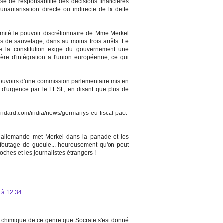
se de responsabilité des décisions financières
unautarisation directe ou indirecte de la dette
imité le pouvoir discrétionnaire de Mme Merkel
s de sauvetage, dans au moins trois arrêts. Le
ue la constitution exige du gouvernement une
ère d'intégration a l'union européenne, ce qui
s pouvoirs d'une commission parlementaire mis en
 d'urgence par le FESF, en disant que plus de
.
ndard.com/india/news/germanys-eu-fiscal-pact-
ice allemande met Merkel dans la panade et les
outage de gueule... heureusement qu'on peut
ches et les journalistes étrangers !
2 à 12:34
 chimique de ce genre que Socrate s'est donné