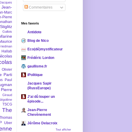
-Jacques
Jean-
Commentaires
an-Marc
n-Pierre
onathan
Mes favoris
iglitz
 Gallois
Antidote
Marine
Blog de Nico
Maurice
iedman
Eco(dé)mystificateur
 Hallab
Nicolas
Frédéric Lordon
colas
gaullisme.fr
Olivier
Parti
ne
iPolitique
us
Paul
Jacques Sapir
ugman
(RussEurope)
Pierre
l Giraud
J'ai dû louper un
Ségolène
épisode...
TSCG
The
Jean-Pierre
Chevènement
Thomas
P
Uber
Jérôme Delacroix
enne
Tout afficher