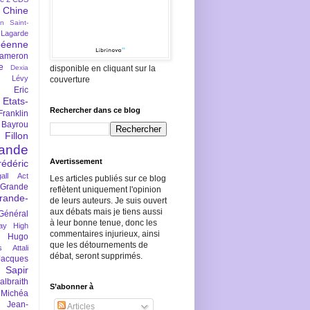
Chine
an Saint-
Lagarde
péenne
ameron
e
Dexia
disponible en cliquant sur la
 Lévy
couverture
Eric
Etats-
Rechercher dans ce blog
Franklin
 Bayrou
llon
lande
Avertissement
rédéric
all Act
Les articles publiés sur ce blog
Grande
reflètent uniquement l'opinion
rande-
de leurs auteurs. Je suis ouvert
aux débats mais je tiens aussi
Général
à leur bonne tenue, donc les
ay
High
commentaires injurieux, ainsi
Hugo
que les détournements de
s Attali
débat, seront supprimés.
Jacques
 Sapir
braith
S’abonner à
 Michéa
Jean-
Articles