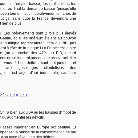
uence l'emploi baisse, les profits donc les
t, et au final la demande baisse (puisqu'elle
 moyen terme il faut impérativement un choc de
 tout ça, sans quoi la France deviendra une
t rien de plus.
. Les prélèvements sont 2 fois plus élevés
aulle, et si les libéraux étaient au pouvoir
e publique représenterait 25% du PIB, pas
t à côté de la plaque ! La France est le pire
nète (on approche des 47% du PIB, record
gens ne se feraient pas encore assez racketter
 vous ! Les déficits sont uniquement et
es aux gaspillages clientélistes des
, et c'est aujourd'hui indéniable, sauf par
oût 2012 à 11:18
t. On l'a bien aux USA où les baisses d'impôt de
t qu'augmenter les déficits.
e assez important en Europe occidentale. Et
ompenser la baisse de la consommation ne me
ion avec l'évolution des déficits.