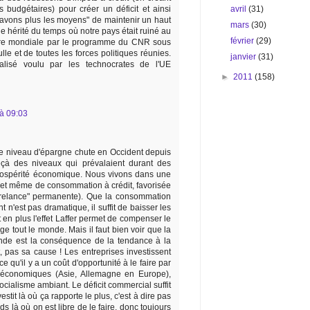
avril
(31)
s budgétaires) pour créer un déficit et ainsi
n'avons plus les moyens" de maintenir un haut
mars
(30)
e hérité du temps où notre pays était ruiné au
février
(29)
rre mondiale par le programme du CNR sous
le et de toutes les forces politiques réunies.
janvier
(31)
alisé voulu par les technocrates de l'UE
►
2011
(158)
à 09:03
e niveau d'épargne chute en Occident depuis
eçà des niveaux qui prévalaient durant des
rospérité économique. Nous vivons dans une
et même de consommation à crédit, favorisée
 ("relance" permanente). Que la consommation
'est pas dramatique, il suffit de baisser les
en plus l'effet Laffer permet de compenser le
nge tout le monde. Mais il faut bien voir que la
nde est la conséquence de la tendance à la
, pas sa cause ! Les entreprises investissent
 qu'il y a un coût d'opportunité à le faire par
 économiques (Asie, Allemagne en Europe),
ialisme ambiant. Le déficit commercial suffit
estit là où ça rapporte le plus, c'est à dire pas
s là où on est libre de le faire, donc toujours