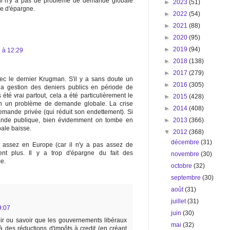
: il n'y a pas de problème de demande globale
►
2023
(51)
e d'épargne.
►
2022
(54)
►
2021
(88)
►
2020
(95)
►
2019
(94)
 à 12:29
►
2018
(138)
►
2017
(279)
vec le dernier Krugman. S'il y a sans doute un
►
2016
(305)
a gestion des deniers publics en période de
 été vrai partout, cela a été particulièrement le
►
2015
(428)
ien un problème de demande globale. La crise
►
2014
(408)
demande privée (qui réduit son endettement). Si
►
2013
(366)
ande publique, bien évidemment on tombe en
ale baisse.
▼
2012
(368)
décembre
(31)
as assez en Europe (car il n'y a pas assez de
t plus. Il y a trop d'épargne du fait des
novembre
(30)
ce.
octobre
(32)
septembre
(30)
août
(31)
juillet
(31)
9:07
juin
(30)
ir ou savoir que les gouvernements libéraux
mai
(32)
 des réductions d'impôts à credit (en créant