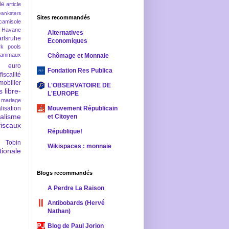
le
article
banksters
Sites recommandés
camisole
 Havane
Alternatives
rlsruhe
Economiques
rk pools
 animaux
Chômage et Monnaie
euro
Fondation Res Publica
fiscalité
mobilier
L'OBSERVATOIRE DE
s
libre-
L'EUROPE
mariage
lisation
Mouvement Républicain
ralisme
et Citoyen
scaux
République!
 Tobin
Wikispaces : monnaie
ionale
Blogs recommandés
A Perdre La Raison
Antibobards (Hervé
Nathan)
Blog de Paul Jorion