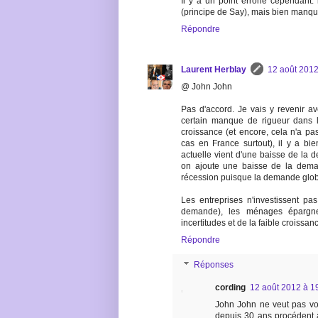
Il y a un point erroné cependant
(principe de Say), mais bien manqu
Répondre
Laurent Herblay
12 août 2012
@ John John
Pas d'accord. Je vais y revenir a
certain manque de rigueur dans l
croissance (et encore, cela n'a pas
cas en France surtout), il y a b
actuelle vient d'une baisse de la 
on ajoute une baisse de la dem
récession puisque la demande glob
Les entreprises n'investissent p
demande), les ménages épargnen
incertitudes et de la faible croissan
Répondre
Réponses
cording
12 août 2012 à 1
John John ne veut pas vo
depuis 30 ans procédent à