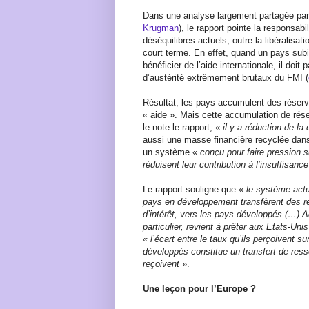
Dans une analyse largement partagée par
Krugman
), le rapport pointe la responsab
déséquilibres actuels, outre la libéralis
court terme. En effet, quand un pays sub
bénéficier de l’aide internationale, il do
d’austérité extrêmement brutaux du FMI (
Résultat, les pays accumulent des réserv
« aide ». Mais cette accumulation de r
le note le rapport, «
il y a réduction de l
aussi une masse financière recyclée dans
un système «
conçu pour faire pression s
réduisent leur contribution à l’insuffisan
Le rapport souligne que «
le système actue
pays en développement transfèrent des re
d’intérêt, vers les pays développés (…) 
particulier, revient à prêter aux Etats-Uni
«
l’écart entre le taux qu’ils perçoivent su
développés constitue un transfert de resso
reçoivent
».
Une leçon pour l’Europe ?