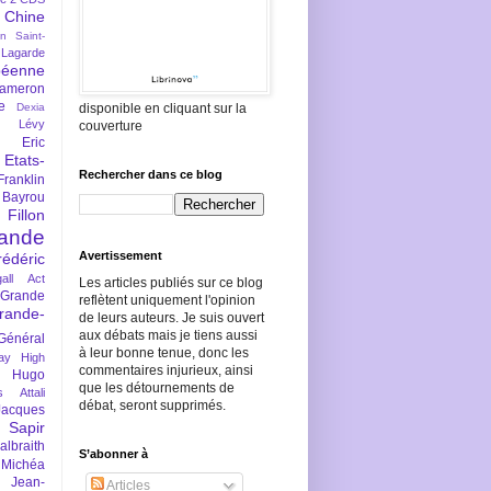
Chine
an Saint-
Lagarde
péenne
ameron
e
Dexia
disponible en cliquant sur la
 Lévy
couverture
Eric
Etats-
Rechercher dans ce blog
Franklin
 Bayrou
llon
lande
Avertissement
rédéric
all Act
Les articles publiés sur ce blog
Grande
reflètent uniquement l'opinion
rande-
de leurs auteurs. Je suis ouvert
aux débats mais je tiens aussi
Général
à leur bonne tenue, donc les
ay
High
commentaires injurieux, ainsi
Hugo
que les détournements de
s Attali
débat, seront supprimés.
Jacques
 Sapir
braith
S’abonner à
 Michéa
Jean-
Articles