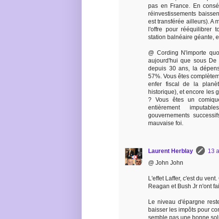
pas en France. En conséq
réinvestissements baissen
est transférée ailleurs). A
l'offre pour rééquilibrer
station balnéaire géante, e
@ Cording N'importe quoi
aujourd'hui que sous De G
depuis 30 ans, la dépens
57%. Vous êtes complètemen
enfer fiscal de la pla
historique), et encore les 
? Vous êtes un comique
entièrement imputabl
gouvernements successifs
mauvaise foi.
Laurent Herblay
13 a
@ John John
L'effet Laffer, c'est du ven
Reagan et Bush Jr n'ont fai
Le niveau d'épargne rest
baisser les impôts pour c
semble pas une bonne solut