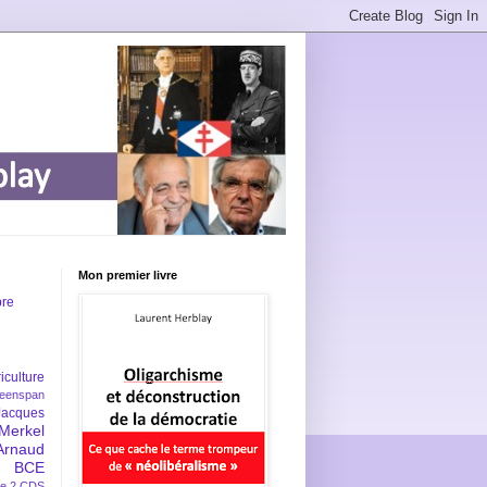
Mon premier livre
bre
iculture
eenspan
Jacques
Merkel
Arnaud
BCE
e 2
CDS