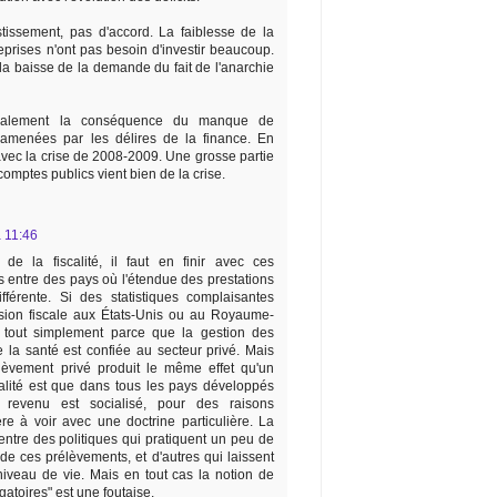
tissement, pas d'accord. La faiblesse de la
eprises n'ont pas besoin d'investir beaucoup.
la baisse de la demande du fait de l'anarchie
cipalement la conséquence du manque de
 amenées par les délires de la finance. En
avec la crise de 2008-2009. Une grosse partie
comptes publics vient bien de la crise.
 11:46
e la fiscalité, il faut en finir avec ces
 entre des pays où l'étendue des prestations
fférente. Si des statistiques complaisantes
sion fiscale aux États-Unis ou au Royaume-
t tout simplement parce que la gestion des
de la santé est confiée au secteur privé. Mais
élèvement privé produit le même effet qu'un
alité est que dans tous les pays développés
 revenu est socialisé, pour des raisons
ère à voir avec une doctrine particulière. La
 entre des politiques qui pratiquent un peu de
 de ces prélèvements, et d'autres qui laissent
 niveau de vie. Mais en tout cas la notion de
atoires" est une foutaise.