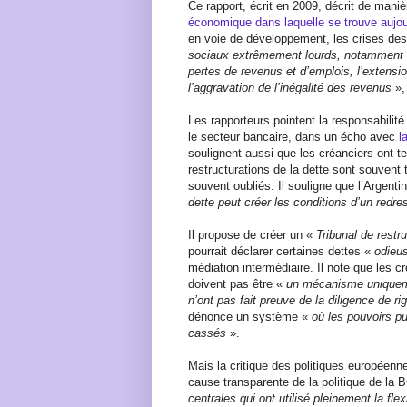
Ce rapport, écrit en 2009, décrit de mani
économique dans laquelle se trouve aujou
en voie de développement, les crises de
sociaux extrêmement lourds, notamment 
pertes de revenus et d’emplois, l’extensio
l’aggravation de l’inégalité des revenus
»
Les rapporteurs pointent la responsabilité
le secteur bancaire, dans un écho avec
l
soulignent aussi que les créanciers ont t
restructurations de la dette sont souvent 
souvent oubliés. Il souligne que l’Argent
dette peut créer les conditions d’un red
Il propose de créer un «
Tribunal de restr
pourrait déclarer certaines dettes «
odieu
médiation intermédiaire. Il note que les c
doivent pas être «
un mécanisme uniqueme
n’ont pas fait preuve de la diligence de r
dénonce un système «
où les pouvoirs pu
cassés
».
Mais la critique des politiques européenn
cause transparente de la politique de la 
centrales qui ont utilisé pleinement la flex