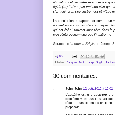
d’inflation ont peut-être mieux réussi que 
rigide
(…) Il n’est pas vrai non plus que,
s’en tenir à un seul instrument et n’être 
La conclusion du rapport est comme un 
doivent en aucun cas s’accompagner des 
qui ont été si souvent imposées dans le 
prospérité économique que l’inflation
».
Source : «
Le rapport Stiglitz
», Joseph St
à
08:55
Libellés :
Jacques Sapir
,
Joseph Stiglitz
,
Paul K
30 commentaires:
John_John
12 août 2012 à 12:02
L'austérité est une catastrophe e
problème vient aussi du fait qu
réduire leurs dépenses en temps 
proposait !