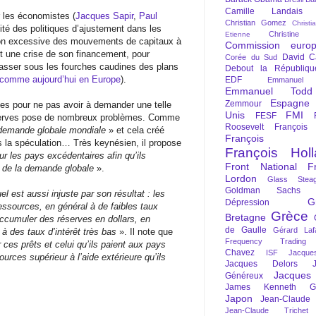
Camille Landais
 les économistes (
Jacques Sapir
,
Paul
Christian Gomez
Christi
ilité des politiques d’ajustement dans les
Christine 
Etienne
ation excessive des mouvements de capitaux à
Commission euro
it une crise de son financement, pour
David C
Corée du Sud
it passer sous les fourches caudines des plans
Debout la Républiqu
comme aujourd’hui en Europe
).
EDF
Emmanuel
Emmanuel Todd
Espagne
Zemmour
es pour ne pas avoir à demander une telle
Unis
FMI
FESF
éserves pose de nombreux problèmes. Comme
Roosevelt
François
a demande globale mondiale
» et cela créé
François Fi
 la spéculation… Très keynésien, il propose
François Hol
ur les pays excédentaires afin qu’ils
Front National
F
ce de la demande globale
».
Lordon
Glass Steag
Goldman Sachs
l est aussi injuste par son résultat : les
G
Dépression
ssources, en général à de faibles taux
Grèce
Bretagne
Accumuler des réserves en dollars, en
de Gaulle
Gérard Laf
s à des taux d’intérêt très bas
». Il note que
Frequency Trading
r ces prêts et celui qu’ils paient aux pays
Chavez
ISF
Jacque
urces supérieur à l’aide extérieure qu’ils
Jacques Delors
Jacques
Généreux
James Kenneth Gal
Japon
Jean-Claude
Jean-Claude Trichet