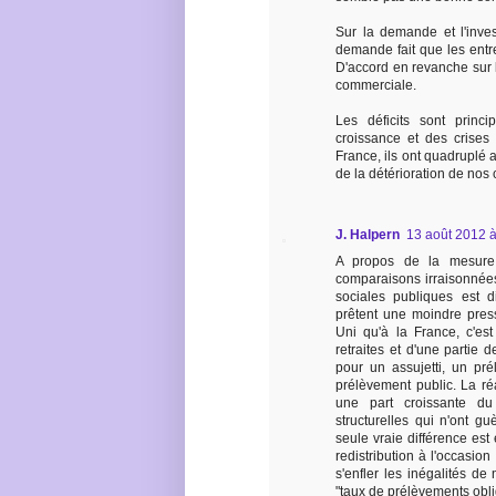
Sur la demande et l'inves
demande fait que les entr
D'accord en revanche sur 
commerciale.
Les déficits sont prin
croissance et des crises
France, ils ont quadruplé 
de la détérioration de nos 
J. Halpern
13 août 2012 à
A propos de la mesure d
comparaisons irraisonnées
sociales publiques est di
prêtent une moindre pres
Uni qu'à la France, c'es
retraites et d'une partie 
pour un assujetti, un pr
prélèvement public. La ré
une part croissante du
structurelles qui n'ont gu
seule vraie différence est
redistribution à l'occasion
s'enfler les inégalités de
"taux de prélèvements oblig