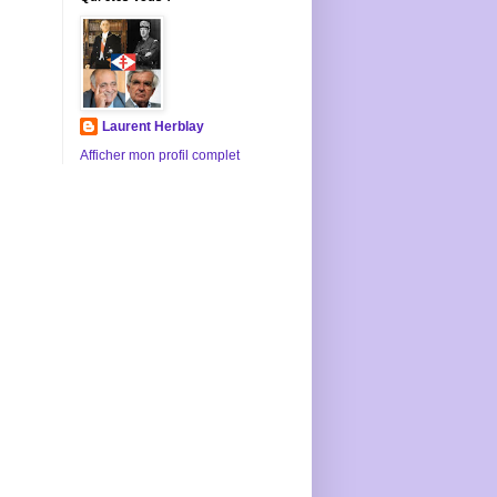
Laurent Herblay
Afficher mon profil complet