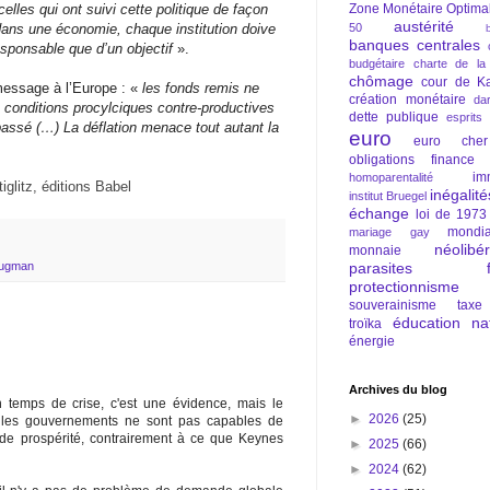
celles qui ont suivi cette politique de façon
Zone Monétaire Optima
austérité
 dans une économie, chaque institution doive
50
banques centrales
responsable que d’un objectif
».
budgétaire
charte de la
chômage
cour de Ka
message à l’Europe : «
les fonds remis ne
création monétaire
da
conditions procylciques contre-productives
dette publique
esprits
passé (…) La déflation menace tout autant la
euro
euro cher
obligations
finance
im
homoparentalité
iglitz, éditions Babel
inégalité
institut Bruegel
échange
loi de 1973
mondia
mariage gay
néolibé
monnaie
parasites fi
rugman
protectionnisme
souverainisme
taxe
éducation nat
troïka
énergie
Archives du blog
n temps de crise, c'est une évidence, mais le
►
2026
(25)
e les gouvernements ne sont pas capables de
de prospérité, contrairement à ce que Keynes
►
2025
(66)
►
2024
(62)