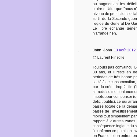
ou augmentant les déficit
croire et faire que "nous 
niveau de protection social
sortir de la Seconde gue
l'égide du Général De Gaul
Le libre échange génér
n'arrange rien.
John_John
13 août 2012 
@ Laurent Pinsolle
Toujours pas convaincu. L
30 ans, et il reste en d
périodes de très bonne p
société de consommation, 
par du crédit trop facile
se réduise momentanément n
impôts pour compenser (et 
déficit public), ce qui arra
baisse locale de la dema
baisse de l'investissement
moins tout simplement parce
rapport à d'autres zones
conséquence logique du soc
à confirmer ce point: on inv
en France, et on entreprend