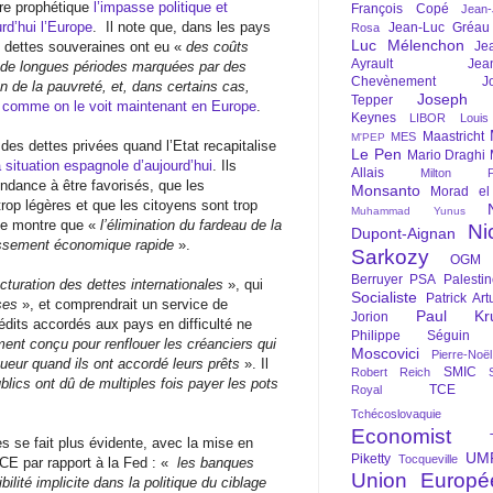
ère prophétique
l’impasse politique et
François Copé
Jean
rd’hui l’Europe
.
Il note que, dans les pays
Jean-Luc Gréau
Rosa
Luc Mélenchon
s dettes souveraines ont eu «
des coûts
Je
Ayrault
Jea
de longues périodes marquées par des
Chevènement
J
n de la pauvreté, et, dans certains cas,
Joseph St
Tepper
,
comme on le voit maintenant en Europe
.
Keynes
LIBOR
Louis
Maastricht
MES
M'PEP
 des dettes privées quand l’Etat recapitalise
Le Pen
Mario Draghi
a situation espagnole d’aujourd’hui
. Ils
Allais
Milton Fr
endance à être favorisés, que les
Monsanto
Morad el
trop légères et que les citoyens sont trop
Muhammad Yunus
ine montre que «
l’élimination du fardeau de la
Ni
Dupont-Aignan
ressement économique rapide
».
Sarkozy
OGM
Berruyer
PSA
Palesti
ucturation des dettes internationales
», qui
Socialiste
Patrick Art
ses
», et comprendrait un service de
Paul Kr
Jorion
rédits accordés aux pays en difficulté ne
Philippe Séguin
nt conçu pour renflouer les créanciers qui
Moscovici
Pierre-Noë
igueur quand ils ont accordé leurs prêts
». Il
SMIC
Robert Reich
blics ont dû de multiples fois payer les pots
TCE
Royal
Tchécoslovaquie
Economist
es se fait plus évidente, avec la mise en
UM
Piketty
Tocqueville
BCE par rapport à la Fed : «
les banques
Union Europé
ibilité implicite dans la politique du ciblage