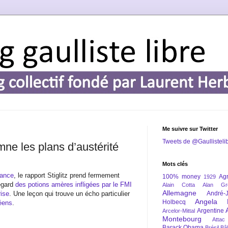
Me suivre sur Twitter
Tweets de @Gaullisteli
mne les plans d’austérité
Mots clés
nance
, le rapport Stiglitz prend fermement
100% money
Agr
1929
regard
des potions amères infligées par le FMI
Alain Cotta
Alan Gr
Allemagne
ise
. Une leçon qui trouve un écho particulier
André-
Angela 
Holbecq
péens
.
Argentine
Arcelor-Mittal
Montebourg
Attac
Barack Obama
Brésil
Bâl