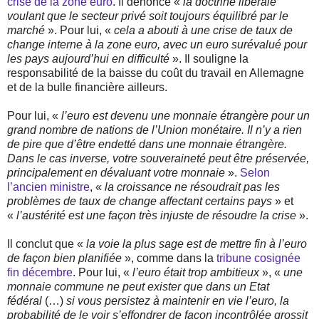
crise de la zone euro
. Il dénonce «
la doctrine libérale
voulant que le secteur privé soit toujours équilibré par le
marché
». Pour lui, «
cela a abouti à une crise de taux de
change interne à la zone euro, avec un euro surévalué pour
les pays aujourd’hui en difficulté
». Il souligne la
responsabilité de la baisse du coût du travail en Allemagne
et de la bulle financière ailleurs.
Pour lui, «
l’euro est devenu une monnaie étrangère pour un
grand nombre de nations de l’Union monétaire. Il n’y a rien
de pire que d’être endetté dans une monnaie étrangère.
Dans le cas inverse, votre souveraineté peut être préservée,
principalement en dévaluant votre monnaie
».
Selon
l’ancien ministre
, «
la croissance ne résoudrait pas les
problèmes de taux de change affectant certains pays
» et
«
l’austérité est une façon très injuste de résoudre la crise
».
Il conclut que «
la voie la plus sage est de mettre fin à l’euro
de façon bien planifiée
», comme dans la
tribune cosignée
fin décembre
. Pour lui, «
l’euro était trop ambitieux
», «
une
monnaie commune ne peut exister que dans un Etat
fédéral
(…)
si vous persistez à maintenir en vie l’euro, la
probabilité de le voir s’effondrer de façon incontrôlée grossit