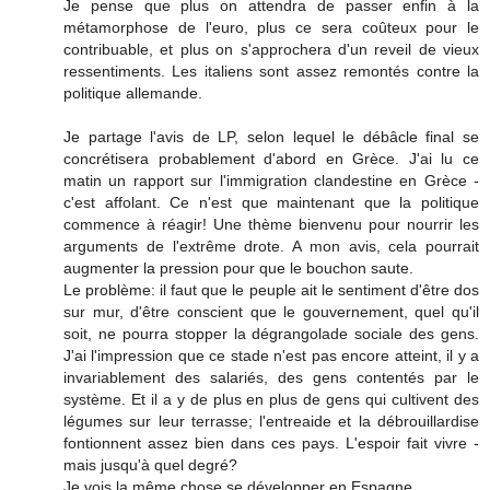
Je pense que plus on attendra de passer enfin à la
métamorphose de l'euro, plus ce sera coûteux pour le
contribuable, et plus on s'approchera d'un reveil de vieux
ressentiments. Les italiens sont assez remontés contre la
politique allemande.
Je partage l'avis de LP, selon lequel le débâcle final se
concrétisera probablement d'abord en Grèce. J'ai lu ce
matin un rapport sur l'immigration clandestine en Grèce -
c'est affolant. Ce n'est que maintenant que la politique
commence à réagir! Une thème bienvenu pour nourrir les
arguments de l'extrême drote. A mon avis, cela pourrait
augmenter la pression pour que le bouchon saute.
Le problème: il faut que le peuple ait le sentiment d'être dos
sur mur, d'être conscient que le gouvernement, quel qu'il
soit, ne pourra stopper la dégrangolade sociale des gens.
J'ai l'impression que ce stade n'est pas encore atteint, il y a
invariablement des salariés, des gens contentés par le
système. Et il a y de plus en plus de gens qui cultivent des
légumes sur leur terrasse; l'entreaide et la débrouillardise
fontionnent assez bien dans ces pays. L'espoir fait vivre -
mais jusqu'à quel degré?
Je vois la même chose se développer en Espagne.