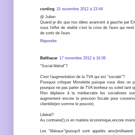
cording
15 novembre 2012 à 23:44
@ Julien
Quand je dis que nos idées avancent à gauche par E
sous l'effet de réalité c'est la crise de l'euro qui ren
de sortir de l'euro.
Répondre
Balthazar
17 novembre 2012 à 16:05
"Social-libéral"?
C'est l'augmentation de la TVA qui est "sociale"?
Pourquoi critiquer Mimolette puisque vous êtes un p
pourquoi ne pas parler de TVA bonheur ou soleil tant q
N'en déplaise à la médiacratie les socialistes suiv
augmentent encore la pression fiscale pour conserver
clientèle(en somme le pouvoir).
Libéral?
Au contraire(!),ni en matière économique,encore moins
Les "libéraux"(puisqu'il sont appelés ainsi)militaie