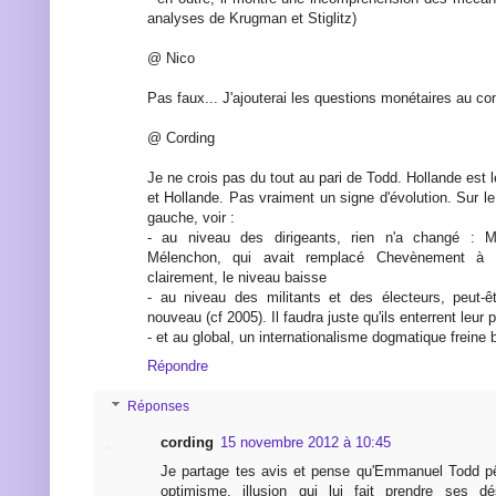
analyses de Krugman et Stiglitz)
@ Nico
Pas faux... J'ajouterai les questions monétaires au c
@ Cording
Je ne crois pas du tout au pari de Todd. Hollande est le
et Hollande. Pas vraiment un signe d'évolution. Sur l
gauche, voir :
- au niveau des dirigeants, rien n'a changé : 
Mélenchon, qui avait remplacé Chevènement à
clairement, le niveau baisse
- au niveau des militants et des électeurs, peut-ê
nouveau (cf 2005). Il faudra juste qu'ils enterrent leur p
- et au global, un internationalisme dogmatique freine
Répondre
Réponses
cording
15 novembre 2012 à 10:45
Je partage tes avis et pense qu'Emmanuel Todd pê
optimisme, illusion qui lui fait prendre ses dés