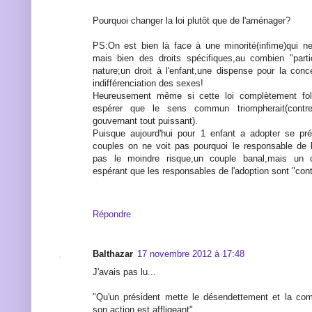
Pourquoi changer la loi plutôt que de l'aménager?
PS:On est bien là face à une minorité(infime)qui n
mais bien des droits spécifiques,au combien "parti
nature;un droit à l'enfant,une dispense pour la conce
indifférenciation des sexes!
Heureusement même si cette loi complètement foll
espérer que le sens commun triompherait(contre 
gouvernant tout puissant).
Puisque aujourd'hui pour 1 enfant a adopter se pr
couples on ne voit pas pourquoi le responsable de l'
pas le moindre risque,un couple banal,mais un c
espérant que les responsables de l'adoption sont "cont
Répondre
Balthazar
17 novembre 2012 à 17:48
J'avais pas lu...
"Qu'un président mette le désendettement et la compé
son action est affligeant"