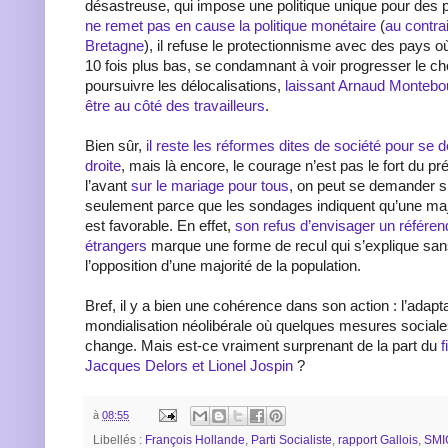
désastreuse, qui impose une politique unique pour des p
ne remet pas en cause la politique monétaire
(
au contra
Bretagne
), il refuse le protectionnisme avec des pays où
10 fois plus bas, se condamnant à voir progresser le c
poursuivre les délocalisations,
laissant Arnaud Montebou
être au côté des travailleurs
.
Bien sûr,
il reste les réformes dites de société pour se 
droite
, mais là encore, le courage n’est pas le fort du pré
l’avant
sur le mariage pour tous
, on peut se demander si
seulement parce que les sondages indiquent qu’une maj
est favorable. En effet,
son refus d’envisager un référen
étrangers
marque une forme de recul qui s’explique san
l’opposition d’une majorité de la population.
Bref, il y a bien une cohérence dans son action : l’adapt
mondialisation néolibérale où quelques mesures sociale
change. Mais est-ce vraiment surprenant de la part du
f
Jacques Delors et Lionel Jospin
?
à
08:55
Libellés :
François Hollande
,
Parti Socialiste
,
rapport Gallois
,
SMI