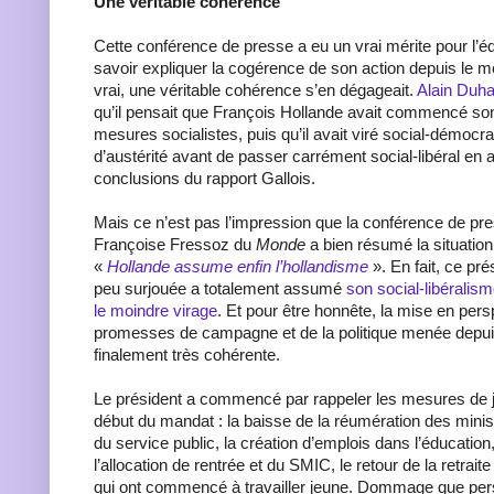
Une véritable cohérence
Cette conférence de presse a eu un vrai mérite pour l’éq
savoir expliquer la cogérence de son action depuis le mo
vrai, une véritable cohérence s’en dégageait.
Alain Duha
qu’il pensait que François Hollande avait commencé s
mesures socialistes, puis qu’il avait viré social-démoc
d’austérité avant de passer carrément social-libéral en 
conclusions du rapport Gallois.
Mais ce n’est pas l’impression que la conférence de pres
Françoise Fressoz du
Monde
a bien résumé la situation
«
Hollande assume enfin l’hollandisme
». En fait, ce pr
peu surjouée a totalement assumé
son social-libéralis
le moindre virage
. Et pour être honnête, la mise en per
promesses de campagne et de la politique menée depui
finalement très cohérente.
Le président a commencé par rappeler les mesures de ju
début du mandat : la baisse de la réumération des minis
du service public, la création d’emplois dans l’éducatio
l’allocation de rentrée et du SMIC, le retour de la retrai
qui ont commencé à travailler jeune. Dommage que perso