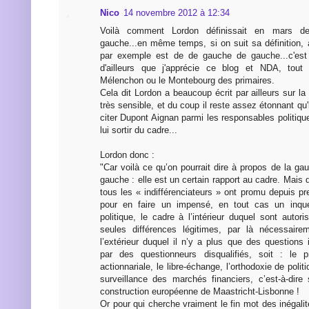
Nico
14 novembre 2012 à 12:34
Voilà comment Lordon définissait en mars de
gauche...en même temps, si on suit sa définition, 
par exemple est de de gauche de gauche...c'est
d'ailleurs que j'apprécie ce blog et NDA, tout
Mélenchon ou le Montebourg des primaires.
Cela dit Lordon a beaucoup écrit par ailleurs sur la
très sensible, et du coup il reste assez étonnant qu'
citer Dupont Aignan parmi les responsables politiq
lui sortir du cadre...
Lordon donc :
"Car voilà ce qu’on pourrait dire à propos de la g
gauche : elle est un certain rapport au cadre. Mais 
tous les « indifférenciateurs » ont promu depuis p
pour en faire un impensé, en tout cas un inque
politique, le cadre à l’intérieur duquel sont autor
seules différences légitimes, par là nécessair
l’extérieur duquel il n’y a plus que des questions 
par des questionneurs disqualifiés, soit : le 
actionnariale, le libre-échange, l’orthodoxie de pol
surveillance des marchés financiers, c’est-à-dir
construction européenne de Maastricht-Lisbonne !
Or pour qui cherche vraiment le fin mot des inégali