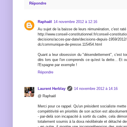
Répondre
Raphaël
14 novembre 2012 à 12:16
Au sujet de la baisse de leurs rémunération, c'est raté 
http://www.conseil-constitutionnel.fr/conseil-constitutio
decisions/acces-par-date/decisions-depuis-1959/2012
dc/communique-de-presse.115454.html
Quant a leur obsession du "désendettement", c'est to
dès lors que l'on comprends ce qu'est la dette... Et o
l'Espagne par exemple !
Répondre
Laurent Herblay
14 novembre 2012 à 14:16
@ Raphaël
Merci pour ce rappel. Qu'un président socialiste mette
compétitivité en priorités de son action est absolument 
- par-delà son incapacité à sortir du cadre, cela dém
totalement soumis à la doxa néolibérale et détaché de
- en outre, il montre une incompréhension des méca