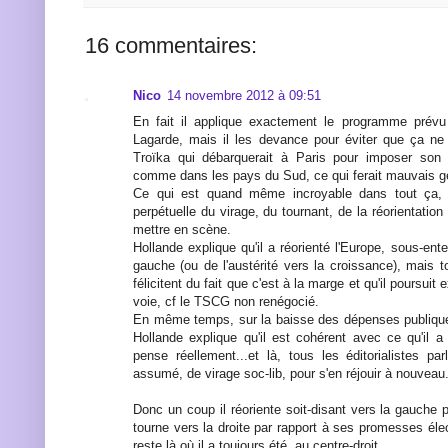
16 commentaires:
Nico
14 novembre 2012 à 09:51
En fait il applique exactement le programme prévu
Lagarde, mais il les devance pour éviter que ça ne
Troïka qui débarquerait à Paris pour imposer son
comme dans les pays du Sud, ce qui ferait mauvais g
Ce qui est quand même incroyable dans tout ça, c
perpétuelle du virage, du tournant, de la réorientatio
mettre en scène.
Hollande explique qu'il a réorienté l'Europe, sous-ente
gauche (ou de l'austérité vers la croissance), mais to
félicitent du fait que c'est à la marge et qu'il poursu
voie, cf le TSCG non renégocié.
En même temps, sur la baisse des dépenses publiques
Hollande explique qu'il est cohérent avec ce qu'il a 
pense réellement...et là, tous les éditorialistes par
assumé, de virage soc-lib, pour s'en réjouir à nouveau
Donc un coup il réoriente soit-disant vers la gauche p
tourne vers la droite par rapport à ses promesses élect
reste là où il a toujours été, au centre-droit.