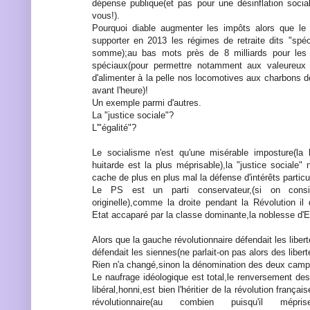
dépense publique(et pas pour une désinflation soci
vous!).
Pourquoi diable augmenter les impôts alors que le 
supporter en 2013 les régimes de retraite dits "spéc
somme);au bas mots près de 8 milliards pour les 
spéciaux(pour permettre notamment aux valeureux 
d'alimenter à la pelle nos locomotives aux charbons de 
avant l'heure)!
Un exemple parmi d'autres.
La "justice sociale"?
L'"égalité"?
Le socialisme n'est qu'une misérable imposture(la 
huitarde est la plus méprisable),la "justice sociale" 
cache de plus en plus mal la défense d'intérêts particul
Le PS est un parti conservateur,(si on consid
originelle),comme la droite pendant la Révolution il d
Etat accaparé par la classe dominante,la noblesse d'Et
Alors que la gauche révolutionnaire défendait les liberté
défendait les siennes(ne parlait-on pas alors des liberté
Rien n'a changé,sinon la dénomination des deux camp
Le naufrage idéologique est total,le renversement des
libéral,honni,est bien l'héritier de la révolution frança
révolutionnaire(au combien puisqu'il mépr