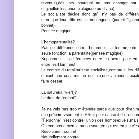
revenus),dès lors pourquoi ne pas changer par l
originelle(d'essence biologique ou divine).
Le socialiste décide donc qu'il n'y pas de différe
mère,que leur rôle est interchangeable(parent 1,pare
bonnet).
Pensée magique.
L'homoparentalité?
Pas de différence entre l'homme et la femme,entre 
seule fonction,la parentalité(pensée magique).
Supprimons les différences entre les sexes pour en f
entre les Hommes!
Le comble du totalitarisme socialiste,comme si les di
étaient une construction sociale,une violence social
faire cesser!
La nature(la "vie"!)?
Le droit de l'enfant?
Je ne vais pas trop m'étendre parce que pour dire vra
que prépare vraiment le PS(et pour cause il doit encore 
"Personne" n'est contre l'union des homosexuels,mais l
On comprend bien la manoeuvre,ce qui est en jeu c'est
Résolument contre!
Naturellement contre.