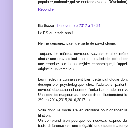
populaire,nationale,qui se confond avec la Révolution)
Répondre
Balthazar
17 novembre 2012 à 17:34
Le PS au stade anal!
Ne me censurez pas(!),je parle de psychologie.
Toujours les mêmes névroses socialistes,alors même
choisir une cravate tout seul le socialiste(le politichi
une emprise sur la nature(hier économique,il l'appel
originelle,universelle!).
Les médecins connaissent bien cette pathologie dont 
déséquilibre psychologique chez l'adulte,ils parle
névrosé obsessionnel comme l'enfant au stade anal veu
Une pensée magique au service d'une illusion(ainsi la
2% en 2014,2015,2016,2017...).
Voilà donc le socialiste en croisade pour changer la
filiation.
On comprend bien pourquoi ce nouveau caprice du s
toute différence est une inégalité,une discrimination(v