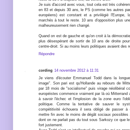
Je suis d'accord avec vous, tout cela est très cohérent, 
en 83 et depuis 30 ans, le PS (comme les autres pa
européens) est constant et a privilégié l'Europe, l
marchés à tout le reste. 10 ans d'opposition plus un
malheureusement rien changé.
Quand on est de gauche et qu'on croit à la démocratie,
plus désespérant de sortir de 10 ans de droite pour
centre-droit. Si au moins leurs politiques avaient des r
Répondre
cording
14 novembre 2012 à 11:31
Je viens d'écouter Emmanuel Todd dans la longue 
image". Son pari est qu'Hollande au rebours de Mit
par 18 mois de "socialisme" puis virage néolibéral c
européistes commence vraiment par là où Mitterrand a 
à savoir l'échec et l'implosion de la zone euro l'ob
politique. Comme la tentative de sauver le sy
compétitivité échouera il sera obligé de passer à 
mettre fin avec le moins de dégât sociaux possibles à
dont on ne parlait pas du tout sous Sarkozy ce que le
fort justement.