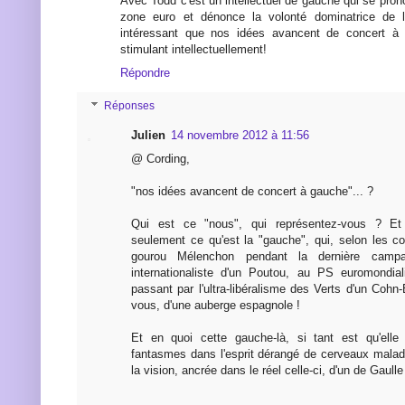
Avec Todd c'est un intellectuel de gauche qui se prono
zone euro et dénonce la volonté dominatrice de l
intéressant que nos idées avancent de concert à 
stimulant intellectuellement!
Répondre
Réponses
Julien
14 novembre 2012 à 11:56
@ Cording,
"nos idées avancent de concert à gauche"... ?
Qui est ce "nous", qui représentez-vous ? Et s
seulement ce qu'est la "gauche", qui, selon les 
gourou Mélenchon pendant la dernière camp
internationaliste d'un Poutou, au PS euromondial
passant par l'ultra-libéralisme des Verts d'un Cohn
vous, d'une auberge espagnole !
Et en quoi cette gauche-là, si tant est qu'elle 
fantasmes dans l'esprit dérangé de cerveaux malade
la vision, ancrée dans le réel celle-ci, d'un de Gaulle