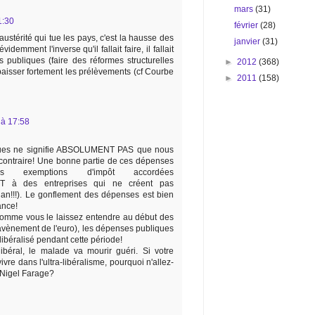
mars
(31)
1:30
février
(28)
'austérité qui tue les pays, c'est la hausse des
janvier
(31)
idemment l'inverse qu'il fallait faire, il fallait
s publiques (faire des réformes structurelles
►
2012
(368)
baisser fortement les prélèvements (cf Courbe
►
2011
(158)
 à 17:58
ues ne signifie ABSOLUMENT PAS que nous
contraire! Une bonne partie de ces dépenses
s exemptions d'impôt accordées
 à des entreprises qui ne créent pas
r an!!!). Le gonflement des dépenses est bien
ance!
" comme vous le laissez entendre au début des
'avènement de l'euro), les dépenses publiques
libéralisé pendant cette période!
ibéral, le malade va mourir guéri. Si votre
ivre dans l'ultra-libéralisme, pourquoi n'allez-
 Nigel Farage?