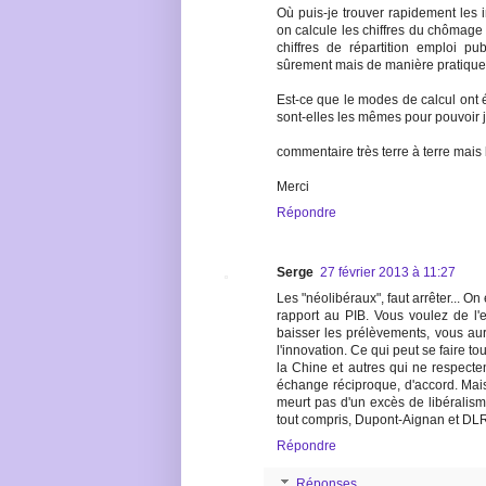
Où puis-je trouver rapidement les 
on calcule les chiffres du chômage 
chiffres de répartition emploi p
sûrement mais de manière pratique
Est-ce que le modes de calcul ont é
sont-elles les mêmes pour pouvoir
commentaire très terre à terre mais 
Merci
Répondre
Serge
27 février 2013 à 11:27
Les "néolibéraux", faut arrêter... 
rapport au PIB. Vous voulez de l'e
baisser les prélèvements, vous au
l'innovation. Ce qui peut se faire 
la Chine et autres qui ne respecten
échange réciproque, d'accord. Mais
meurt pas d'un excès de libéralism
tout compris, Dupont-Aignan et D
Répondre
Réponses