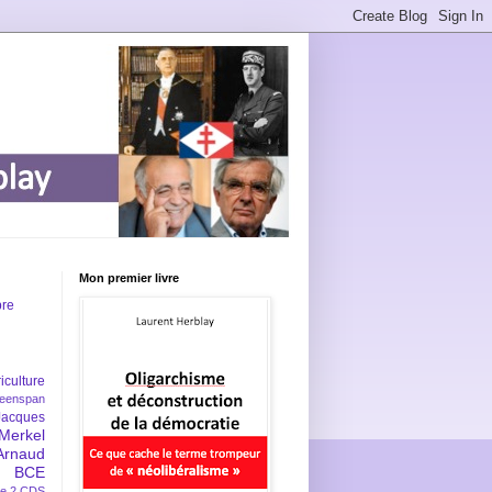
Mon premier livre
bre
iculture
eenspan
Jacques
Merkel
Arnaud
BCE
e 2
CDS