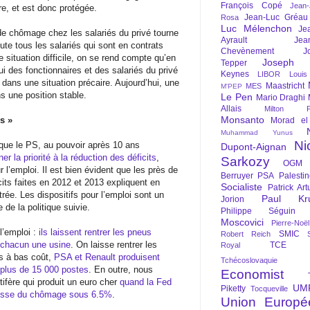
François Copé
Jean
re, et est donc protégée.
Jean-Luc Gréau
Rosa
Luc Mélenchon
Je
de chômage chez les salariés du privé tourne
Ayrault
Jea
ute tous les salariés qui sont en contrats
Chevènement
J
e situation difficile, on se rend compte qu’en
Joseph St
Tepper
lui des fonctionnaires et des salariés du privé
Keynes
LIBOR
Louis
dans une situation précaire. Aujourd’hui, une
Maastricht
MES
M'PEP
s une position stable.
Le Pen
Mario Draghi
Allais
Milton Fr
Monsanto
es »
Morad el
Muhammad Yunus
Ni
 que le PS, au pouvoir après 10 ans
Dupont-Aignan
er la priorité à la réduction des déficits
,
Sarkozy
OGM
l’emploi. Il est bien évident que les près de
Berruyer
PSA
Palesti
cits faites en 2012 et 2013 expliquent en
Socialiste
Patrick Art
rée. Les dispositifs pour l’emploi sont un
Paul Kr
Jorion
 de la politique suivie.
Philippe Séguin
Moscovici
Pierre-Noë
l’emploi :
ils laissent rentrer les pneus
SMIC
Robert Reich
 chacun une usine
. On laisse rentrer les
TCE
Royal
s à bas coût,
PSA et Renault produisent
Tchécoslovaquie
plus de 15 000 postes
. En outre, nous
Economist
tifère qui produit un euro cher
quand la Fed
UM
Piketty
Tocqueville
baisse du chômage sous 6.5%
.
Union Europé