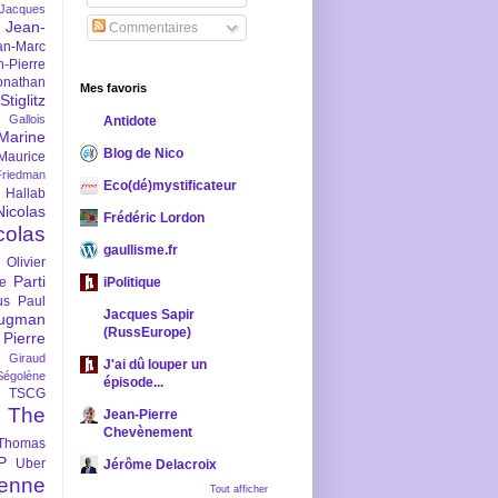
-Jacques
Jean-
Commentaires
an-Marc
n-Pierre
onathan
Mes favoris
iglitz
 Gallois
Antidote
Marine
Blog de Nico
Maurice
iedman
Eco(dé)mystificateur
 Hallab
Nicolas
Frédéric Lordon
colas
gaullisme.fr
Olivier
Parti
ne
iPolitique
us
Paul
Jacques Sapir
ugman
(RussEurope)
Pierre
l Giraud
J'ai dû louper un
Ségolène
épisode...
TSCG
The
Jean-Pierre
Chevènement
Thomas
P
Uber
Jérôme Delacroix
enne
Tout afficher