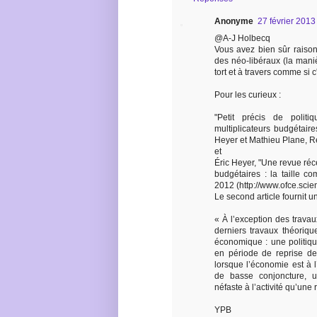
Anonyme
27 février 2013
@A-J Holbecq
Vous avez bien sûr raison
des néo-libéraux (la maniè
tort et à travers comme si 
Pour les curieux :
"Petit précis de polit
multiplicateurs budgétair
Heyer et Mathieu Plane, R
et
Éric Heyer, "Une revue récen
budgétaires : la taille c
2012 (http://www.ofce.scie
Le second article fournit un
« À l’exception des trava
derniers travaux théorique
économique : une politiqu
en période de reprise de l
lorsque l’économie est à l’
de basse conjoncture, 
néfaste à l’activité qu’un
YPB