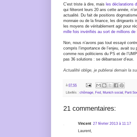
C’est triste à dire, mais
les déclarations 
qui fêteront leurs 20 ans cette année, n’on
actualité. Du fait de positions dogmatisme
monnaie ou de la finance, les dirigeants
les moyens de véritablement agir pour ré
mille fois invérifiés au sort de millions 
Non, nous n’avons pas tout essayé contre
compris l’importance de l’enjeu, avait su
comme nos politiciens du PS et de l’UMP
pas 36 solutions : se débarrasser d’eux.
Actualilté oblige, je publierai demain la s
à
07:55
Libellés :
chômage
,
Fed
,
Munich social
,
Parti Soc
21 commentaires:
Vincent
27 février 2013 à 11:17
Laurent,