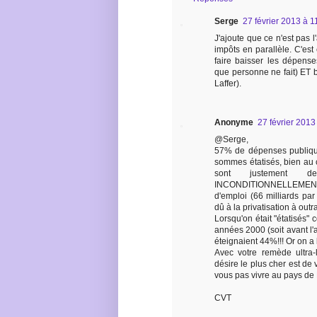
Serge
27 février 2013 à 1
J'ajoute que ce n'est pas l
impôts en parallèle. C'est év
faire baisser les dépense
que personne ne fait) ET 
Laffer).
Anonyme
27 février 2013
@Serge,
57% de dépenses publiq
sommes étatisés, bien au 
sont justement de
INCONDITIONNELLEMENT
d'emploi (66 milliards pa
dû à la privatisation à outr
Lorsqu'on était "étatisés
années 2000 (soit avant l
éteignaient 44%!!! Or on a 
Avec votre remède ultra-l
désire le plus cher est de v
vous pas vivre au pays de
CVT