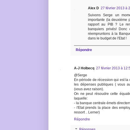
Alex D
27 février 2013 à 
Suivons Serge un momen
importante (la deuxième p
rapport au PIB ? Le re
banquiers privés! Donc 
réempruntons à la Banqu
dans le budget de l'Etat !
Répondre
A-J Holbecq
27 février 2013 à 12:
@Serge
En période de récession qui est la n
les dépenses publiques ( vous ave
(vous avez raison).
On ne peut résoudre cette équati
laquelle:
- la banque centrale émets directe
- l'Etat prends la place des emplo
ressort .. Lerner)
Répondre
Réponses