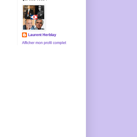
Laurent Herblay
Afficher mon profil complet