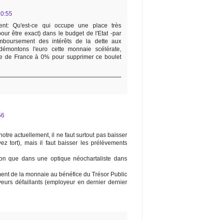
20:55
t: Qu'est-ce qui occupe une place très
our être exact) dans le budget de l'Etat -par
mboursement des intérêts de la dette aux
démontons l'euro cette monnaie scélérate,
e de France à 0% pour supprimer ce boulet
56
otre actuellement, il ne faut surtout pas baisser
z tort), mais il faut baisser les prélèvements
on que dans une optique néochartaliste dans
ment de la monnaie au bénéfice du Trésor Public
yeurs défaillants (employeur en dernier dernier