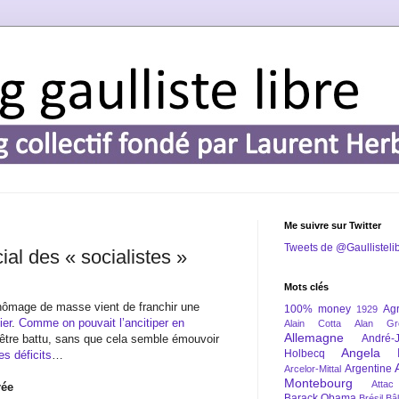
Me suivre sur Twitter
Tweets de @Gaullisteli
al des « socialistes »
Mots clés
ômage de masse vient de franchir une
100% money
Agr
1929
ier
.
Comme on pouvait l’ancitiper en
Alain Cotta
Alan Gr
Allemagne
t être battu, sans que cela semble émouvoir
André-
Angela 
Holbecq
es déficits
…
Argentine
Arcelor-Mittal
Montebourg
Attac
rée
Barack Obama
Brésil
Bâl