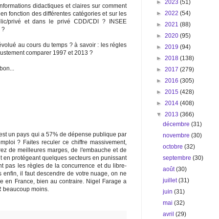
►
2023
(51)
informations didactiques et claires sur comment
►
2022
(54)
en fonction des différentes catégories et sur les
ublic/privé et dans le privé CDD/CDI ? INSEE
►
2021
(88)
 ?
►
2020
(95)
volué au cours du temps ? à savoir : les régles
►
2019
(94)
 justement comparer 1997 et 2013 ?
►
2018
(138)
bon...
►
2017
(279)
►
2016
(305)
►
2015
(428)
►
2014
(408)
▼
2013
(366)
décembre
(31)
On est un pays qui a 57% de dépense publique par
novembre
(30)
mploi ? Faites reculer ce chiffre massivement,
octobre
(32)
rez de meilleures marges, de l'embauche et de
septembre
(30)
tout en protégeant quelques secteurs en punissant
t pas les règles de la concurrence et du libre-
août
(30)
 enfin, il faut descendre de votre nuage, on ne
juillet
(31)
e en France, bien au contraire. Nigel Farage a
LR beaucoup moins.
juin
(31)
mai
(32)
avril
(29)