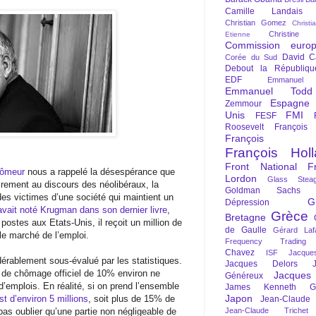
Camille Landais
Christian Gomez
Christi
Christine 
Etienne
Commission euro
David C
Corée du Sud
Debout la Républiqu
EDF
Emmanuel
Emmanuel Todd
Espagne
Zemmour
Unis
FMI
FESF
Roosevelt
François
François Fi
François Hol
Front National
F
hômeur
nous a rappelé la désespérance que
Lordon
Glass Steag
rement au discours des néolibéraux, la
Goldman Sachs
es victimes d’une société qui maintient un
G
Dépression
vait noté Krugman dans son dernier livre
,
Grèce
Bretagne
ostes aux Etats-Unis, il reçoit un million de
de Gaulle
Gérard Laf
le marché de l’emploi.
Frequency Trading
Chavez
ISF
Jacque
érablement sous-évalué par les statistiques.
Jacques Delors
ux de chômage officiel de 10% environ ne
Jacques
Généreux
emplois. En réalité, si on prend l’ensemble
James Kenneth Gal
Japon
t d’environ 5 millions
, soit plus de 15% de
Jean-Claude
 pas oublier qu’une partie non négligeable de
Jean-Claude Trichet