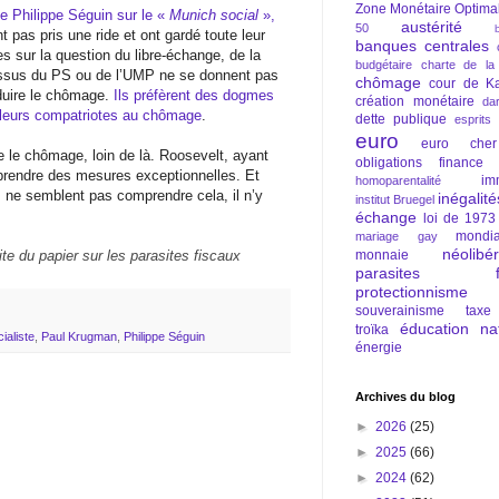
Zone Monétaire Optima
de Philippe Séguin sur le «
Munich social
»,
austérité
50
t pas pris une ride et ont gardé toute leur
banques centrales
s sur la question du libre-échange, de la
budgétaire
charte de la
 issus du PS ou de l’UMP ne se donnent pas
chômage
cour de Ka
duire le chômage.
Ils préfèrent des dogmes
création monétaire
da
de leurs compatriotes au chômage
.
dette publique
esprits
euro
euro cher
 le chômage, loin de là. Roosevelt, ayant
obligations
finance
 prendre des mesures exceptionnelles. Et
im
homoparentalité
 ne semblent pas comprendre cela, il n’y
inégalité
institut Bruegel
échange
loi de 1973
mondia
mariage gay
néolibé
uite du papier sur les parasites fiscaux
monnaie
parasites fi
protectionnisme
souverainisme
taxe
éducation nat
troïka
ialiste
,
Paul Krugman
,
Philippe Séguin
énergie
Archives du blog
►
2026
(25)
►
2025
(66)
►
2024
(62)