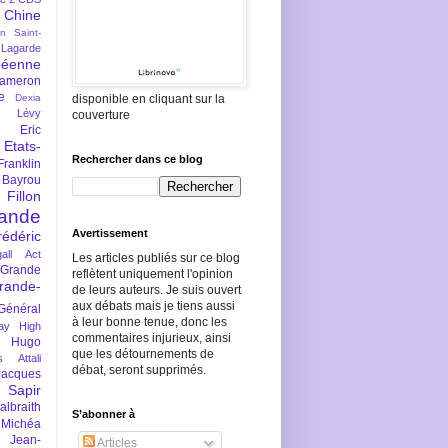
Chine
an Saint-
Lagarde
péenne
ameron
e
Dexia
disponible en cliquant sur la
 Lévy
couverture
Eric
Etats-
Rechercher dans ce blog
Franklin
 Bayrou
llon
lande
Avertissement
rédéric
all Act
Les articles publiés sur ce blog
Grande
reflètent uniquement l'opinion
rande-
de leurs auteurs. Je suis ouvert
aux débats mais je tiens aussi
Général
à leur bonne tenue, donc les
ay
High
commentaires injurieux, ainsi
Hugo
que les détournements de
s Attali
débat, seront supprimés.
Jacques
 Sapir
braith
S’abonner à
 Michéa
Jean-
Articles