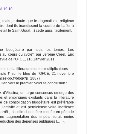
 à 19:10
, mais je doute que le dogmatisme religieux
re dont ils brandissent la courbe de Laffer à
c'était le Saint Graal…) cède aussi facilement.
ique budgétaire par tous les temps. Les
es au cours du cycle", par Jérôme Creel, Éric
evue de l'OFCE, 116, janvier 2011
te de la littérature sur les multiplicateurs
ompte !" sur le blog de l'OFCE, 21 novembre
nces-po.fr/blog/?p=2887)
 lien vers le premier. Voici sa conclusion :
ux d’Alesina, un large consensus émerge des
s et empiriques existants dans la littérature
e de consolidation budgétaire est préférable
’activité et est pernicieuse voire inefficace
arrêt ; si celle-ci doit être menée en période
une augmentation des impôts serait moins
e réduction des dépenses publiques […] ».