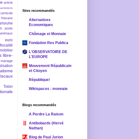
le
article
banksters
Sites recommandés
camisole
 Havane
Alternatives
rlsruhe
Economiques
rk pools
 animaux
Chômage et Monnaie
euro
Fondation Res Publica
fiscalité
mobilier
L'OBSERVATOIRE DE
s
libre-
L'EUROPE
mariage
lisation
Mouvement Républicain
ralisme
et Citoyen
scaux
République!
 Tobin
Wikispaces : monnaie
ionale
Blogs recommandés
A Perdre La Raison
Antibobards (Hervé
Nathan)
Blog de Paul Jorion