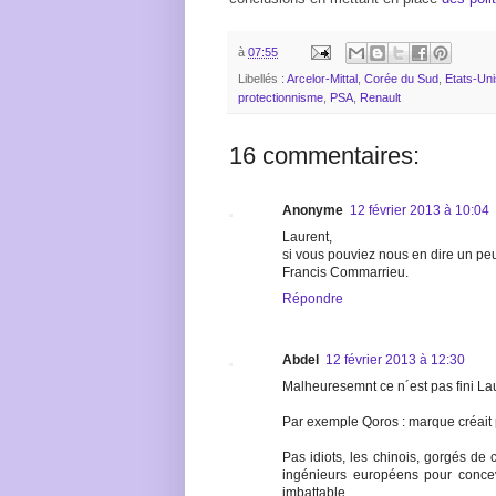
à
07:55
Libellés :
Arcelor-Mittal
,
Corée du Sud
,
Etats-Uni
protectionnisme
,
PSA
,
Renault
16 commentaires:
Anonyme
12 février 2013 à 10:04
Laurent,
si vous pouviez nous en dire un pe
Francis Commarrieu.
Répondre
Abdel
12 février 2013 à 12:30
Malheuresemnt ce n´est pas fini Lau
Par exemple Qoros : marque créait 
Pas idiots, les chinois, gorgés de c
ingénieurs européens pour conc
imbattable.