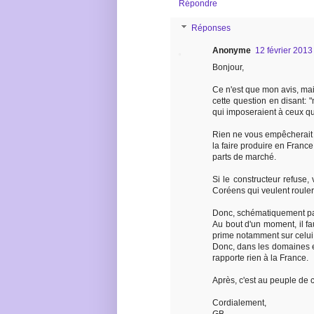
Répondre
Réponses
Anonyme
12 février 2013
Bonjour,
Ce n'est que mon avis, ma
cette question en disant: 
qui imposeraient à ceux qu
Rien ne vous empêcherait d
la faire produire en France,
parts de marché.
Si le constructeur refuse,
Coréens qui veulent roule
Donc, schématiquement parla
Au bout d'un moment, il fau
prime notamment sur celui 
Donc, dans les domaines e
rapporte rien à la France.
Après, c'est au peuple de c
Cordialement,