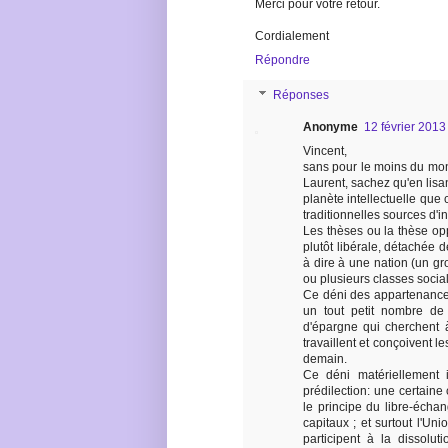
Merci pour votre retour.
Cordialement
Répondre
Réponses
Anonyme
12 février 2013
Vincent,
sans pour le moins du mo
Laurent, sachez qu'en lisa
planète intellectuelle que 
traditionnelles sources d'
Les thèses ou la thèse op
plutôt libérale, détachée d
à dire à une nation (un g
ou plusieurs classes socia
Ce déni des appartenances f
un tout petit nombre de
d'épargne qui cherchent à
travaillent et conçoivent l
demain.
Ce déni matériellement 
prédilection: une certaine
le principe du libre-échan
capitaux ; et surtout l'Un
participent à la dissolut