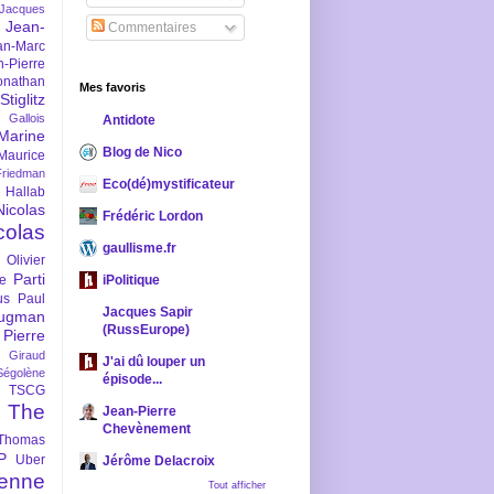
-Jacques
Jean-
Commentaires
an-Marc
n-Pierre
onathan
Mes favoris
iglitz
 Gallois
Antidote
Marine
Blog de Nico
Maurice
iedman
Eco(dé)mystificateur
 Hallab
Nicolas
Frédéric Lordon
colas
gaullisme.fr
Olivier
Parti
ne
iPolitique
us
Paul
Jacques Sapir
ugman
(RussEurope)
Pierre
l Giraud
J'ai dû louper un
Ségolène
épisode...
TSCG
The
Jean-Pierre
Chevènement
Thomas
P
Uber
Jérôme Delacroix
enne
Tout afficher