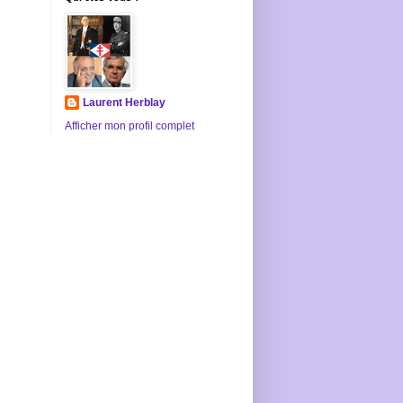
Laurent Herblay
Afficher mon profil complet