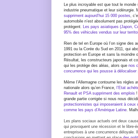
Le plus incroyable est que tout le monde 
industrie pneumatique et leur sidérurgie. 
suppriment aujourd’hui 15 000 postes
, c’
automobile n’est absolument pas protégée
protègent.
Les pays asiatiques (Japon, C
95% des véhicules vendus sur leur territo
Rien de tel en Europe où l’on signe des 
1991 ou la Corée du Sud en 2011, qui ab
protection en Europe et sans la moindre o
Résultat, les constructeurs japonais et co
qui les protège des aléas, alors que
nos c
concurrence qui les pousse à délocaliser
Même l’Allemagne contourne les règles a
nationale alors qu’en France,
l’Etat achè
Renault et PSA suppriment des emplois
!
grande partie corrigée si nous nous déci
protectionnistes qui imposeraient à ceux 
comme les pays d’Amérique Latine
. Mal
Les plans sociaux actuels ont deux caus
qui provoquent une récession et le libre
entreprises à une concurrence déloyale. Il
conclusions en mettant en place
des poli