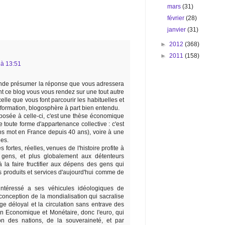
mars
(31)
février
(28)
janvier
(31)
►
2012
(368)
►
2011
(158)
 à 13:51
nde présumer la réponse que vous adressera
nt ce blog vous vous rendez sur une tout autre
celle que vous font parcourir les habituelles et
information, blogosphère à part bien entendu.
posée à celle-ci, c'est une thèse économique
e toute forme d'appartenance collective : c'est
ros mot en France depuis 40 ans), voire à une
les.
ortes, réelles, venues de l'histoire profite à
 gens, et plus globalement aux détenteurs
 la faire fructifier aux dépens des gens qui
es produits et services d'aujourd'hui comme de
intéressé a ses véhicules idéologiques de
 conception de la mondialisation qui sacralise
ge déloyal et la circulation sans entrave des
ion Economique et Monétaire, donc l'euro, qui
ion des nations, de la souveraineté, et par