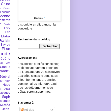
Chine
an Saint-
Lagarde
péenne
ameron
e
Dexia
disponible en cliquant sur la
 Lévy
couverture
Eric
Etats-
Rechercher dans ce blog
Franklin
 Bayrou
llon
lande
Avertissement
rédéric
all Act
Les articles publiés sur ce blog
Grande
reflètent uniquement l'opinion
rande-
de leurs auteurs. Je suis ouvert
aux débats mais je tiens aussi
Général
à leur bonne tenue, donc les
ay
High
commentaires injurieux, ainsi
Hugo
que les détournements de
s Attali
débat, seront supprimés.
Jacques
 Sapir
braith
S’abonner à
 Michéa
Jean-
Articles