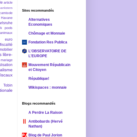
le
article
banksters
Sites recommandés
camisole
 Havane
Alternatives
rlsruhe
Economiques
rk pools
 animaux
Chômage et Monnaie
euro
Fondation Res Publica
fiscalité
mobilier
L'OBSERVATOIRE DE
s
libre-
L'EUROPE
mariage
lisation
Mouvement Républicain
ralisme
et Citoyen
scaux
République!
 Tobin
Wikispaces : monnaie
ionale
Blogs recommandés
A Perdre La Raison
Antibobards (Hervé
Nathan)
Blog de Paul Jorion