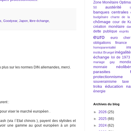
Zone Monétaire Optima
austérité
50
banques centrales
budgétaire
charte de la
s
,
Goodyear
,
Japon
,
libre-échange
,
chômage
cour de Ka
création monétaire
da
dette publique
esprits
euro
euro cher
obligations
finance
im
homoparentalité
inégalité
institut Bruegel
échange
loi de 1973
mondia
mariage gay
néolibé
monnaie
u plus sur les normes DIN allemandes, merci.
parasites fi
protectionnisme
souverainisme
taxe
éducation nat
troïka
énergie
rent :
Archives du blog
pour viser le marché européen .
►
2026
(25)
►
2025
(66)
ash (via l´Etat chinois ), payent des stylistes et
►
2024
(62)
evoir une gamme au gout européen à un prix