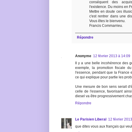
conséquent des acqui
l'existence. Du moins en Fr
Mettre en doute ces illusio
c'est rentrer dans une di
Vous êtes le bienvenu.
Francis Commarrieu.
Répondre
Anonyme
12 février 2013 à 14:09
Il y a une belle incohérence des 
exemple, la promotion fiscale d
l'essence, pendant que la France ex
ce qui explique pour partie les prob
Une mesure de bon sens serait d'él
celle de l'essence, favorisant ains
diesel va être progressivement chass
Répondre
Le Parisien Liberal
12 février 201
que dites vous aux français qui veu