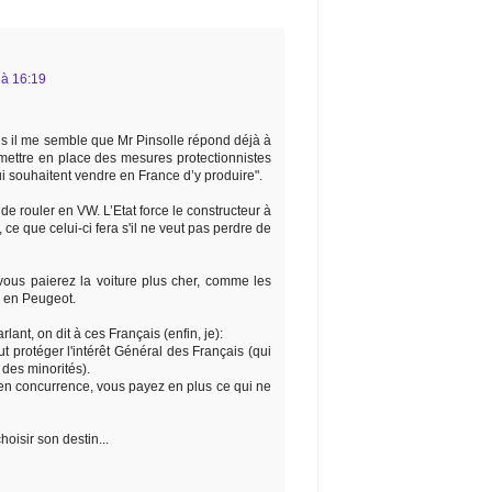
 à 16:19
is il me semble que Mr Pinsolle répond déjà à
"mettre en place des mesures protectionnistes
i souhaitent vendre en France d’y produire".
e rouler en VW. L’Etat force le constructeur à
 ce que celui-ci fera s'il ne veut pas perdre de
 vous paierez la voiture plus cher, comme les
r en Peugeot.
nt, on dit à ces Français (enfin, je):
t protéger l'intérêt Général des Français (qui
des minorités).
n concurrence, vous payez en plus ce qui ne
hoisir son destin...