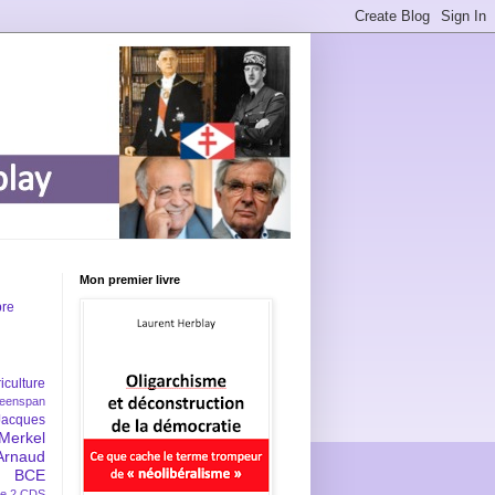
Mon premier livre
bre
iculture
eenspan
Jacques
Merkel
Arnaud
BCE
e 2
CDS