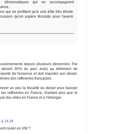
s démocratiques qui en accompagnent
ance...
ns qui ne profitent qu'à une élite très étroite,
scussion qu'on espère féconde pour l'avenir.
gouvernements depuis plusieurs décennies. Par
u diesel( 80% du parc auto) au détriment de
porte de l'essence et doit importer son diesel,
lèmes des raffineries françaises.
ever un peu la fiscalité du diesel pour baisser
i les raffineries en France, d'autant plus que le
é des villes en France et à l'étranger.
3 à 14:24
lent rouler en VW ?