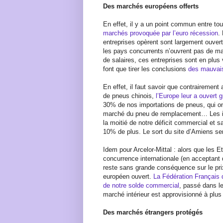
Des marchés européens offerts
En effet, il y a un point commun entre to
marchés provoquée par l’euro récession
.
entreprises opèrent sont largement ouvert
les pays concurrents n’ouvrent pas de ma
de salaires, ces entreprises sont en plus
font que tirer les conclusions
des mauvais
En effet, il faut savoir que contrairement a
de pneus chinois,
l’Europe leur a ouvert 
30% de nos importations de pneus, qui o
marché du pneu de remplacement… Les im
la moitié de notre déficit commercial et sa
10% de plus. Le sort du site d’Amiens ser
Idem pour Arcelor-Mittal : alors que les E
concurrence internationale (en acceptant 
reste sans grande conséquence sur le pri
européen ouvert.
La Fédération Français d
de notre solde commercial
, passé dans le
marché intérieur est approvisionné à plu
Des marchés étrangers protégés