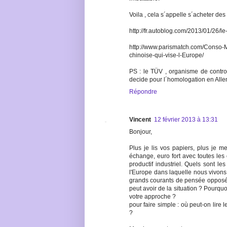
Voila , cela s´appelle s´acheter de
http://fr.autoblog.com/2013/01/26/l
http://www.parismatch.com/Conso-
chinoise-qui-vise-l-Europe/
PS : le TÜV , organisme de controle
decide pour l´homologation en All
Répondre
Vincent
12 février 2013 à 13:31
Bonjour,
Plus je lis vos papiers, plus je me
échange, euro fort avec toutes les 
productif industriel. Quels sont le
l'Europe dans laquelle nous vivons 
grands courants de pensée opposés 
peut avoir de la situation ? Pourquo
votre approche ?
pour faire simple : où peut-on lire
?