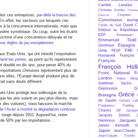
Camille Landais
Christian Gomez
Christi
utes ces entreprises,
par-delà la baisse des
Christine 
Etienne
Commission euro
 En effet, les secteurs sur lesquels ces
David C
Corée du Sud
s à la concurrence internationale, mais que
Debout la Républiqu
nière symétrique. Du coup, outre les écarts
EDF
Emmanuel
 victime d’une concurrence déloyale et ne
Emmanuel Todd
es règles du jeu européennes
.
Espagne
Zemmour
Unis
FMI
FESF
ux Etats-Unis, qui ont interdit l’importation
Roosevelt
François
grand les portes
, au point qu’ils représentent
François Fi
nt doublé en dix ans, pour peser 40% du
François Hol
portations chinoises représentent plus de
Front National
F
ns elles, l’Europe devrait produire plus de
Lordon
Glass Steag
ait sans doute différent.
Goldman Sachs
G
Dépression
tats-Unis protège leur sidérurgue de la
Grèce
Bretagne
que les prix soient un peu plus élevés, mais
de Gaulle
Gérard Laf
x des voitures), nous laissons le marché
Frequency Trading
e l’Acier a montré la dégradation continue
Chavez
ISF
Jacque
 rouge depuis 2011. Aujourd’hui, notre
Jacques Delors
Jacques
s de 50% par les importations…
Généreux
James Kenneth Gal
Japon
Jean-Claude
Jean-Claude Trichet