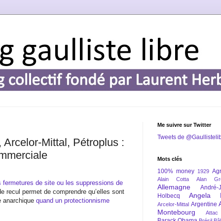
Me suivre sur Twitter
Tweets de @Gaullisteli
Arcelor-Mittal, Pétroplus :
ommerciale
Mots clés
100% money
Agr
1929
Alain Cotta
Alan Gr
s fermetures de site ou les suppressions de
Allemagne
André-
de recul permet de comprendre qu’elles sont
Angela 
Holbecq
ge anarchique
quand un protectionnisme
Argentine
Arcelor-Mittal
Montebourg
Attac
Barack Obama
Brésil
Bâl