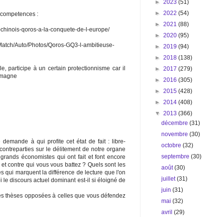
►
2023
(51)
►
2022
(54)
s competences :
►
2021
(88)
e-chinois-qoros-a-la-conquete-de-l-europe/
►
2020
(95)
Match/Auto/Photos/Qoros-GQ3-l-ambitieuse-
►
2019
(94)
►
2018
(138)
, participe à un certain protectionnisme car il
►
2017
(279)
emagne
►
2016
(305)
►
2015
(428)
►
2014
(408)
▼
2013
(366)
décembre
(31)
novembre
(30)
 demande à qui profite cet état de fait : libre-
octobre
(32)
contreparties sur le délitement de notre organe
septembre
(30)
s grands économistes qui ont fait et font encore
et contre qui vous vous battez ? Quels sont les
août
(30)
qui marquent la différence de lecture que l'on
juillet
(31)
i le discours actuel dominant est-il si éloigné de
juin
(31)
 les thèses opposées à celles que vous défendez
mai
(32)
avril
(29)