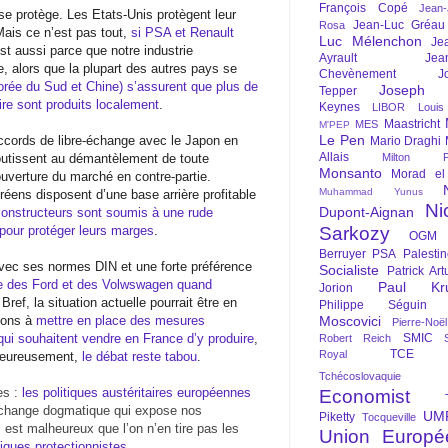
François Copé
Jean
se protège. Les Etats-Unis protègent leur
Jean-Luc Gréau
Rosa
Mais ce n’est pas tout,
si PSA et Renault
Luc Mélenchon
Je
est aussi parce que notre industrie
Ayrault
Jea
, alors que la plupart des autres pays se
Chevènement
J
orée du Sud et Chine) s’assurent que plus de
Joseph St
Tepper
ire sont produits localement
.
Keynes
LIBOR
Louis
Maastricht
MES
M'PEP
Le Pen
accords de libre-échange avec le Japon en
Mario Draghi
Allais
outissent au démantèlement de toute
Milton Fr
Monsanto
Morad el
uverture du marché en contre-partie.
Muhammad Yunus
réens disposent d’une base arrière profitable
Ni
Dupont-Aignan
onstructeurs sont soumis à une rude
 pour protéger leurs marges
.
Sarkozy
OGM
Berruyer
PSA
Palesti
vec ses normes DIN et une forte préférence
Socialiste
Patrick Art
te des Ford et des Volwswagen quand
Paul Kr
Jorion
 Bref, la situation actuelle pourrait être en
Philippe Séguin
dions à
mettre en place des mesures
Moscovici
Pierre-Noë
qui souhaitent vendre en France d’y produire
,
SMIC
Robert Reich
TCE
Royal
heureusement,
le débat reste tabou
.
Tchécoslovaquie
es :
les politiques austéritaires européennes
Economist
-échange dogmatique qui expose nos
UM
Piketty
Tocqueville
 est malheureux que l’on n’en tire pas les
Union Europé
tiques protectionnistes
.