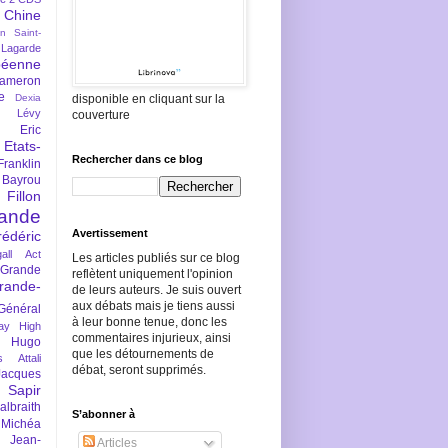
Chine
an Saint-
Lagarde
péenne
ameron
e
Dexia
disponible en cliquant sur la
 Lévy
couverture
Eric
Etats-
Rechercher dans ce blog
Franklin
 Bayrou
llon
lande
Avertissement
rédéric
all Act
Les articles publiés sur ce blog
Grande
reflètent uniquement l'opinion
rande-
de leurs auteurs. Je suis ouvert
aux débats mais je tiens aussi
Général
à leur bonne tenue, donc les
ay
High
commentaires injurieux, ainsi
Hugo
que les détournements de
s Attali
débat, seront supprimés.
Jacques
 Sapir
braith
S’abonner à
 Michéa
Jean-
Articles