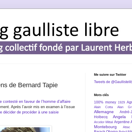
Me suivre sur Twitter
Tweets de @Gaullisteli
iens de Bernard Tapie
Mots clés
rage contesté en faveur de l’homme d’affaire
100% money
Agr
1929
ment. Après l’avoir mis en examen à l’issue
Alain Cotta
Alan Gr
Allemagne
 de décider de procéder à une saisie
André-
Angela 
Holbecq
Argentine
Arcelor-Mittal
Montebourg
Attac
Barack Obama
Brésil
Bâl