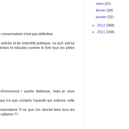
mars
(31)
février
(28)
janvier
(31)
►
2012
(368)
►
2011
(158)
onservatoire n'est pas définitive.
avérée et de notoriété publique, ce qu'il sait lui
rées et ridicules comme le font tous les pitres
d'innocence ! quelle faiblesse, mais je vous
ui n'a pas compris l'opacité qui entoure cette
servatoire !!! ce que l'on devrait faire tous les
-affaires ??