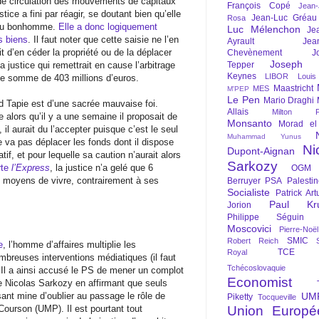
té de circulation des mouvements de capitaux
François Copé
Jean
stice a fini par réagir, se doutant bien qu’elle
Jean-Luc Gréau
Rosa
i du bonhomme.
Elle a donc logiquement
Luc Mélenchon
Je
s biens
. Il faut noter que cette saisie ne l’en
Ayrault
Jea
it d’en céder la propriété ou de la déplacer
Chevènement
J
Joseph St
 justice qui remettrait en cause l’arbitrage
Tepper
Keynes
LIBOR
Louis
tte somme de 403 millions d’euros.
Maastricht
MES
M'PEP
Le Pen
Mario Draghi
 Tapie est d’une sacrée mauvaise foi.
Allais
Milton Fr
alors qu’il y a une semaine il proposait de
Monsanto
Morad el
 il aurait du l’accepter puisque c’est le seul
Muhammad Yunus
e va pas déplacer les fonds dont il dispose
Ni
Dupont-Aignan
tif, et pour lequelle sa caution n’aurait alors
Sarkozy
rte
l’Express
, la justice n’a gelé que 6
OGM
s moyens de vivre, contrairement à ses
Berruyer
PSA
Palesti
Socialiste
Patrick Art
Paul Kr
Jorion
Philippe Séguin
Moscovici
Pierre-Noë
SMIC
Robert Reich
e
, l’homme d’affaires multiplie les
TCE
Royal
mbreuses interventions médiatiques (il faut
Tchécoslovaquie
e). Il a ainsi accusé le PS de mener un complot
Economist
e Nicolas Sarkozy en affirmant que seuls
isant mine d’oublier au passage le rôle de
UM
Piketty
Tocqueville
ourson (UMP). Il est pourtant tout
Union Europé