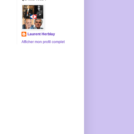
Laurent Herblay
Afficher mon profil complet