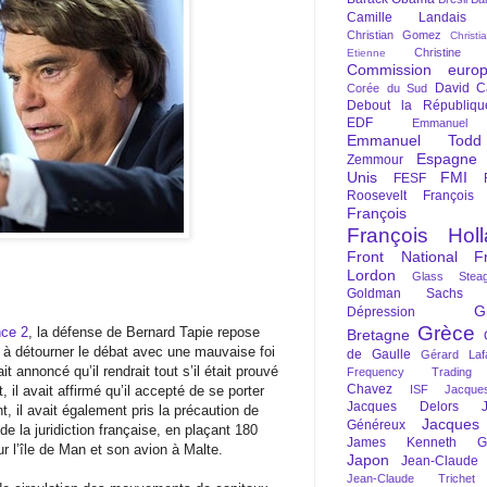
Camille Landais
Christian Gomez
Christi
Christine 
Etienne
Commission euro
David C
Corée du Sud
Debout la Républiqu
EDF
Emmanuel
Emmanuel Todd
Espagne
Zemmour
Unis
FMI
FESF
Roosevelt
François
François Fi
François Hol
Front National
F
Lordon
Glass Steag
Goldman Sachs
G
Dépression
Grèce
nce 2
, la défense de Bernard Tapie repose
Bretagne
à détourner le débat avec une mauvaise foi
de Gaulle
Gérard Laf
 annoncé qu’il rendrait tout s’il était prouvé
Frequency Trading
Chavez
et, il avait affirmé qu’il accepté de se porter
ISF
Jacque
Jacques Delors
t, il avait également pris la précaution de
Jacques
Généreux
e la juridiction française, en plaçant 180
James Kenneth Gal
r l’île de Man et son avion à Malte.
Japon
Jean-Claude
Jean-Claude Trichet