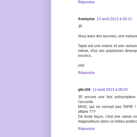
Répondre
Anonyme
13 août 2013 à 00:21
JP
Vous avez des lacunes, une mesure c
Tapie est une ordure et une raclure 
même, d'où ses plaidoiries désespé
escrocs.
olaf
Répondre
gilco56
13 août 2013 à 08:25
JP, encore une fois présomption 
l'accorde.
MAIS, qui ne connait pas TAPIE ! q
affaire ???
De toute façon, c'est une saisie con
magouilleurs dans ce milieu politico
Répondre