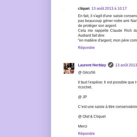
cliquet
13 août 2013 à 10:17
En fait, il s'agit d'une saisie cons
pas beaucoup géner notre ami Nanard
de protéger son argent.
Cela me rappelle Claude Rich dans
Audiard fait dire:
"en matière d'argent, mon père com
Répondre
Laurent Herblay
13 août 2013
@ Gilco56
Il faut l’espérer. Il est possible que
ricochet.
@ JP
C’est une saisie à titre conservatoi
@ Olaf & Cliquet
Merci
Répondre