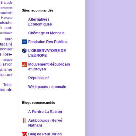
le
article
banksters
Sites recommandés
camisole
 Havane
Alternatives
rlsruhe
Economiques
rk pools
 animaux
Chômage et Monnaie
euro
Fondation Res Publica
fiscalité
mobilier
L'OBSERVATOIRE DE
s
libre-
L'EUROPE
mariage
lisation
Mouvement Républicain
ralisme
et Citoyen
scaux
République!
 Tobin
Wikispaces : monnaie
ionale
Blogs recommandés
A Perdre La Raison
Antibobards (Hervé
Nathan)
Blog de Paul Jorion