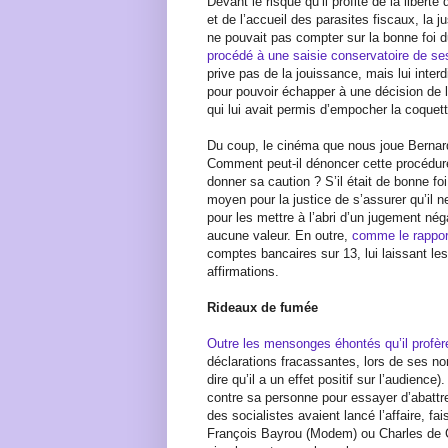
Devant le risque qu’il profite de la liber
et de l’accueil des parasites fiscaux, la ju
ne pouvait pas compter sur la bonne fo
procédé à une saisie conservatoire de se
prive pas de la jouissance, mais lui interd
pour pouvoir échapper à une décision de la
qui lui avait permis d’empocher la coque
Du coup, le cinéma que nous joue Bernard
Comment peut-il dénoncer cette procédure 
donner sa caution ? S’il était de bonne foi,
moyen pour la justice de s’assurer qu’il n
pour les mettre à l’abri d’un jugement néga
aucune valeur. En outre,
comme le rappo
comptes bancaires sur 13, lui laissant le
affirmations.
Rideaux de fumée
Outre les mensonges éhontés qu’il profèr
déclarations fracassantes, lors de ses no
dire qu’il a un effet positif sur l’audienc
contre sa personne pour essayer d’abattr
des socialistes avaient lancé l’affaire, fa
François Bayrou (Modem) ou Charles de C