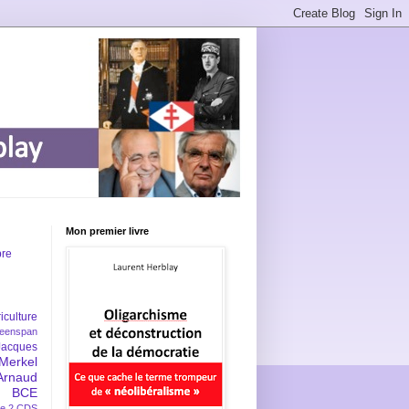
Mon premier livre
bre
iculture
eenspan
Jacques
Merkel
Arnaud
BCE
e 2
CDS