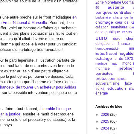
ouvoir se soucie de la justice d’un arbitrage
Zone Monétaire Optima
austérité
50
banques centrales
r une autre brèche sur le front médiatique
en
budgétaire
charte de la
chômage
 Front National à Marseille
. Pourtant, il en
cour de Ka
création monétaire
da
effet, voici un homme d’affaires qui rachetait
dette publique
esprits
ouvent à des plans sociaux massifs, le tout en
euro
 alors qu’il allait devenir ministre du
euro cher
obligations
finance
n homme qui appelle à voter pour un candidat
im
homoparentalité
ficier d’un arbitrage très favorable !
inégalité
institut Bruegel
échange
loi de 1973
 le parti lepéniste, l’illustration parfaite de
mondia
mariage gay
iens troublants de ces partis avec le monde
néolibé
monnaie
 exister au sein d’une petite oligarchie.
parasites fi
ue la justice ait pu rouvrir ce dossier. Cela
protectionnisme
epuis toujours que l’homme d’affaire n’aurait
souverainisme
taxe
 chanceux de trouver un acheteur pour Adidas
éducation nat
troïka
sur la possible intervention politique à cette
énergie
Archives du blog
e affaire : tout d’abord,
il semble bien que
ar la justice
, ensuite le motif d’escroquerie
►
2026
(25)
ême si le chef probable y échappera) et la
►
2025
(66)
du pays.
►
2024
(62)