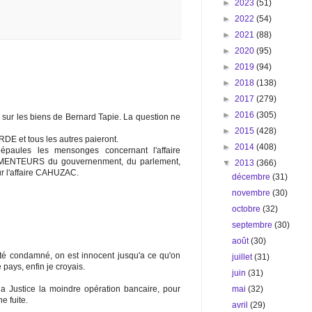
►
2023
(51)
►
2022
(54)
►
2021
(88)
►
2020
(95)
►
2019
(94)
►
2018
(138)
►
2017
(279)
►
2016
(305)
er sur les biens de Bernard Tapie. La question ne
►
2015
(428)
DE et tous les autres paieront.
►
2014
(408)
épaules les mensonges concernant l'affaire
ENTEURS du gouvernenment, du parlement,
▼
2013
(366)
ur l'affaire CAHUZAC.
décembre
(31)
novembre
(30)
octobre
(32)
septembre
(30)
août
(30)
s été condamné, on est innocent jusqu'a ce qu'on
juillet
(31)
pays, enfin je croyais.
juin
(31)
mai
(32)
 la Justice la moindre opération bancaire, pour
ne fuite.
avril
(29)