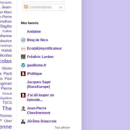
-Jacques
Jean-
Commentaires
an-Marc
n-Pierre
onathan
Mes favoris
iglitz
 Gallois
Antidote
Marine
Blog de Nico
Maurice
iedman
Eco(dé)mystificateur
 Hallab
Nicolas
Frédéric Lordon
colas
gaullisme.fr
Olivier
Parti
ne
iPolitique
us
Paul
Jacques Sapir
ugman
(RussEurope)
Pierre
l Giraud
J'ai dû louper un
Ségolène
épisode...
TSCG
The
Jean-Pierre
Chevènement
Thomas
P
Uber
Jérôme Delacroix
enne
Tout afficher