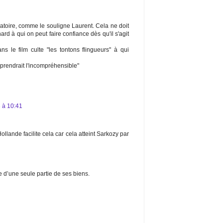
ervatoire, comme le souligne Laurent. Cela ne doit
 à qui on peut faire confiance dès qu'il s'agit
 le film culte "les tontons flingueurs" à qui
prendrait l'incompréhensible"
 à 10:41
 Hollande facilite cela car cela atteint Sarkozy par
re d’une seule partie de ses biens.