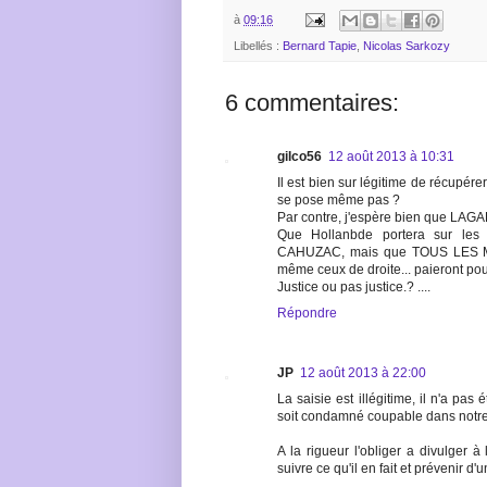
à
09:16
Libellés :
Bernard Tapie
,
Nicolas Sarkozy
6 commentaires:
gilco56
12 août 2013 à 10:31
Il est bien sur légitime de récupér
se pose même pas ?
Par contre, j'espère bien que LAGAR
Que Hollanbde portera sur les 
CAHUZAC, mais que TOUS LES M
même ceux de droite... paieront po
Justice ou pas justice.? ....
Répondre
JP
12 août 2013 à 22:00
La saisie est illégitime, il n'a pa
soit condamné coupable dans notre 
A la rigueur l'obliger a divulger à
suivre ce qu'il en fait et prévenir d'u