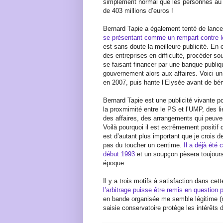
simplement normal que les personnes au p
de 403 millions d’euros !
Bernard Tapie a également tenté de lance
se présentant comme un rempart contre le
est sans doute la meilleure publicité. En 
des entreprises en difficulté, procéder s
se faisant financer par une banque publique
gouvernement alors aux affaires. Voici u
en 2007, puis hante l’Elysée avant de béné
Bernard Tapie est une publicité vivante pour
la proxmimité entre le PS et l’UMP, des l
des affaires, des arrangements qui peuvent
Voilà pourquoi il est extrêmement positif q
est d’autant plus important que je crois d
pas du toucher un centime.
Il a déjà été
début 1993
et un soupçon pèsera toujours 
époque.
Il y a trois motifs à satisfaction dans cett
l’arbitrage puisse être remis en question p
en bande organisée me semble légitime (m
saisie conservatoire protège les intérêts 