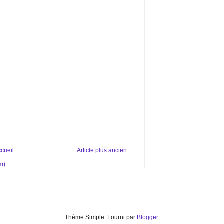
cueil
Article plus ancien
m)
Thème Simple. Fourni par
Blogger
.