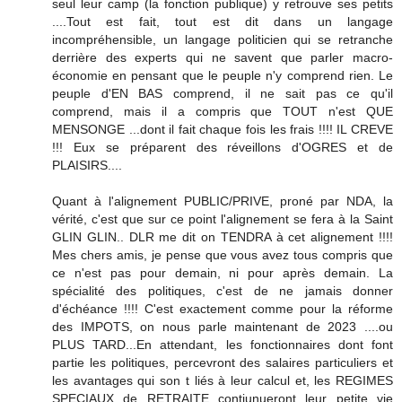
seul leur camp (la fonction publique) y retrouve ses petits
....Tout est fait, tout est dit dans un langage
incompréhensible, un langage politicien qui se retranche
derrière des experts qui ne savent que parler macro-
économie en pensant que le peuple n'y comprend rien. Le
peuple d'EN BAS comprend, il ne sait pas ce qu'il
comprend, mais il a compris que TOUT n'est QUE
MENSONGE ...dont il fait chaque fois les frais !!!! IL CREVE
!!! Eux se préparent des réveillons d'OGRES et de
PLAISIRS....
Quant à l'alignement PUBLIC/PRIVE, proné par NDA, la
vérité, c'est que sur ce point l'alignement se fera à la Saint
GLIN GLIN.. DLR me dit on TENDRA à cet alignement !!!!
Mes chers amis, je pense que vous avez tous compris que
ce n'est pas pour demain, ni pour après demain. La
spécialité des politiques, c'est de ne jamais donner
d'échéance !!!! C'est exactement comme pour la réforme
des IMPOTS, on nous parle maintenant de 2023 ....ou
PLUS TARD...En attendant, les fonctionnaires dont font
partie les politiques, percevront des salaires particuliers et
les avantages qui son t liés à leur calcul et, les REGIMES
SPECIAUX de RETRAITE contiunueront leur petite vie