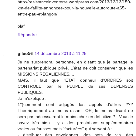
http://resistanceinventerre.wordpress.com/2013/12/13/150-
km-de-faillite-annoncee-pour-la-nouvelle-autoroute-a65-
entre-pau-et-langon/
olaf
Répondre
gilco56
14 décembre 2013 à 11:25
Je ne surprendrai personne, en disant que je partage le
partenariat publique privé. L'état ne doit conserver que les
MISSIONS REGALIENNES....
MAIS, il faut que l'ETAT donneur d'ORDRES soit
CONTROLE par le PEUPLE de ses DEPENSES
PUBLIQUES.
Je m'explique :
1°)comment sont adjugés les appels d'offres ???
Théoriquement au moins disant. OR, le moins disant ne
sera pas nécessairent le moins cher en définitive ? - Vous le
savez très bien il y a des prestations supplémentaires
vraies ou fausses mais "facturées" qui servent à :
- distribuer des enveloppes, des pots de vin, des