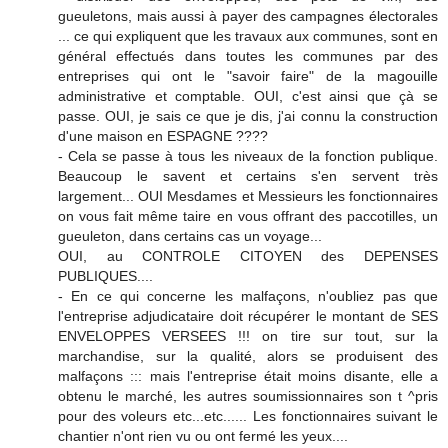
gueuletons, mais aussi à payer des campagnes électorales
... ce qui expliquent que les travaux aux communes, sont en
général effectués dans toutes les communes par des
entreprises qui ont le "savoir faire" de la magouille
administrative et comptable. OUI, c'est ainsi que çà se
passe. OUI, je sais ce que je dis, j'ai connu la construction
d'une maison en ESPAGNE ????
- Cela se passe à tous les niveaux de la fonction publique.
Beaucoup le savent et certains s'en servent très
largement... OUI Mesdames et Messieurs les fonctionnaires
on vous fait même taire en vous offrant des paccotilles, un
gueuleton, dans certains cas un voyage...
OUI, au CONTROLE CITOYEN des DEPENSES
PUBLIQUES....
- En ce qui concerne les malfaçons, n'oubliez pas que
l'entreprise adjudicataire doit récupérer le montant de SES
ENVELOPPES VERSEES !!! on tire sur tout, sur la
marchandise, sur la qualité, alors se produisent des
malfaçons ::: mais l'entreprise était moins disante, elle a
obtenu le marché, les autres soumissionnaires son t ^pris
pour des voleurs etc...etc...... Les fonctionnaires suivant le
chantier n'ont rien vu ou ont fermé les yeux....