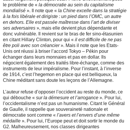
le problème de «
la démocratie au sein du capitalisme
mondialisé
». Il note que «
la Chine excelle dans la stratégie
à la fois libérale et dirigiste : un pied dans l’OMC, un autre
en dehors. Elle est passée maîtresse dans l’art de diviser
ses adversaires
», mais elle devient plus dépendante et
donc vulnérable. Il revient sur le bras de fer sino-étasunien
en citant Hillary Clinton, pour qui «
il est difficile de ne pas
être poli avec son créancier
». Mais il note que les Etats-
Unis ont réussi à briser l’accord Tokyo – Pékin pour
échanger dans leurs monnaies et pas en dollar. Ils
négocient également des traités libre-échange, comme des
instruments de leur impéralisme. Pour l’instant, à l’inverse
de 1914, c’est l’hegemon en place qui est belliqueux, la
Chine méditant sans doute les leçons de l’Allemagne.
L’auteur refuse d’opposer l’occident au reste du monde, ce
qui débouche «
sur la démesure et l’arrogance
». Pour lui,
l’occidentalisme n’est pas un humanisme. Citant le Général
de Gaulle, il rappelle que souveraineté nationale et
démocratie sont comme «
l’avers et l’envers d’une même
médaille
». Pour lui, l’Europe peut et doit sortir le monde du
G2. Malheureusement, nos classes dirigeantes