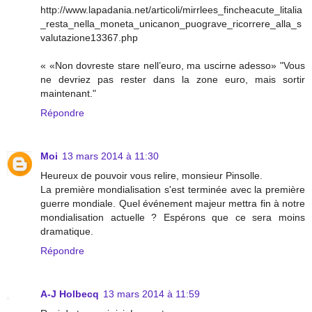
http://www.lapadania.net/articoli/mirrlees_fincheacute_litalia
_resta_nella_moneta_unicanon_puograve_ricorrere_alla_s
valutazione13367.php
« «Non dovreste stare nell’euro, ma uscirne adesso» "Vous
ne devriez pas rester dans la zone euro, mais sortir
maintenant."
Répondre
Moi
13 mars 2014 à 11:30
Heureux de pouvoir vous relire, monsieur Pinsolle.
La première mondialisation s'est terminée avec la première
guerre mondiale. Quel événement majeur mettra fin à notre
mondialisation actuelle ? Espérons que ce sera moins
dramatique.
Répondre
A-J Holbecq
13 mars 2014 à 11:59