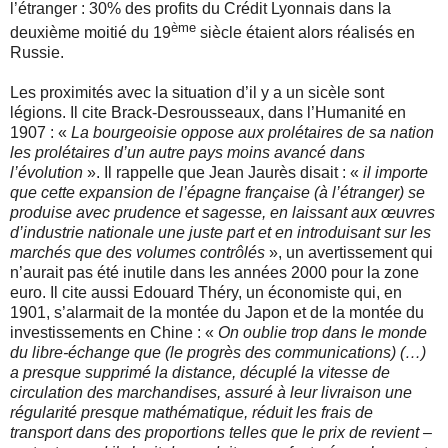
l’étranger : 30% des profits du Crédit Lyonnais dans la
ème
deuxième moitié du 19
siècle étaient alors réalisés en
Russie.
Les proximités avec la situation d’il y a un sicèle sont
légions. Il cite Brack-Desrousseaux, dans l’Humanité en
1907 : «
La bourgeoisie oppose aux prolétaires de sa nation
les prolétaires d’un autre pays moins avancé dans
l’évolution
». Il rappelle que Jean Jaurès disait : «
il importe
que cette expansion de l’épagne française (à l’étranger) se
produise avec prudence et sagesse, en laissant aux œuvres
d’industrie nationale une juste part et en introduisant sur les
marchés que des volumes contrôlés
», un avertissement qui
n’aurait pas été inutile dans les années 2000 pour la zone
euro. Il cite aussi Edouard Théry, un économiste qui, en
1901, s’alarmait de la montée du Japon et de la montée du
investissements en Chine : «
On oublie trop dans le monde
du libre-échange que (le progrès des communications) (…)
a presque supprimé la distance, décuplé la vitesse de
circulation des marchandises, assuré à leur livraison une
régularité presque mathématique, réduit les frais de
transport dans des proportions telles que le prix de revient –