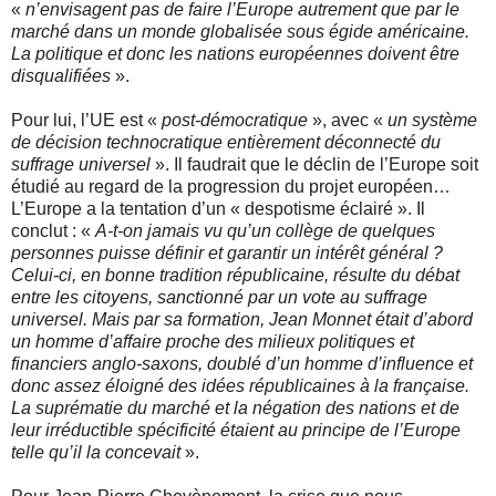
«
n’envisagent pas de faire l’Europe autrement que par le
marché dans un monde globalisée sous égide américaine.
La politique et donc les nations européennes doivent être
disqualifiées
».
Pour lui, l’UE est «
post-démocratique
», avec «
un système
de décision technocratique entièrement déconnecté du
suffrage universel
». Il faudrait que le déclin de l’Europe soit
étudié au regard de la progression du projet européen…
L’Europe a la tentation d’un « despotisme éclairé ». Il
conclut : «
A-t-on jamais vu qu’un collège de quelques
personnes puisse définir et garantir un intérêt général ?
Celui-ci, en bonne tradition républicaine, résulte du débat
entre les citoyens, sanctionné par un vote au suffrage
universel. Mais par sa formation, Jean Monnet était d’abord
un homme d’affaire proche des milieux politiques et
financiers anglo-saxons, doublé d’un homme d’influence et
donc assez éloigné des idées républicaines à la française.
La suprématie du marché et la négation des nations et de
leur irréductible spécificité étaient au principe de l’Europe
telle qu’il la concevait
».