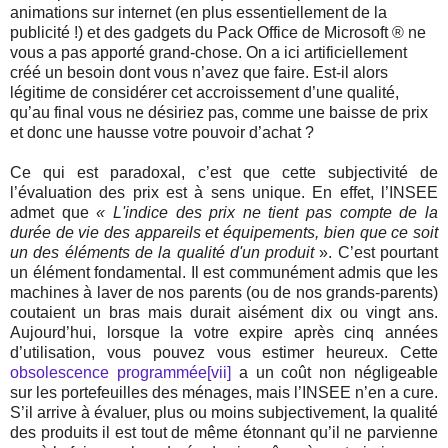
animations sur internet (en plus essentiellement de la
publicité !) et des gadgets du Pack Office de Microsoft ® ne
vous a pas apporté grand-chose. On a ici artificiellement
créé un besoin dont vous n’avez que faire. Est-il alors
légitime de considérer cet accroissement d’une qualité,
qu’au final vous ne désiriez pas, comme une baisse de prix
et donc une hausse votre pouvoir d’achat ?
Ce qui est paradoxal, c’est que cette subjectivité de
l’évaluation des prix est à sens unique. En effet, l’INSEE
admet que
« L'indice des prix ne tient pas compte de la
durée de vie des appareils et équipements, bien que ce soit
un des éléments de la qualité d'un produit
». C’est pourtant
un élément fondamental. Il est communément admis que les
machines à laver de nos parents (ou de nos grands-parents)
coutaient un bras mais durait aisément dix ou vingt ans.
Aujourd’hui, lorsque la votre expire après cinq années
d’utilisation, vous pouvez vous estimer heureux. Cette
obsolescence programmée
[vii]
a un coût non négligeable
sur les portefeuilles des ménages, mais l’INSEE n’en a cure.
S’il arrive à évaluer, plus ou moins subjectivement, la qualité
des produits il est tout de même étonnant qu’il ne parvienne