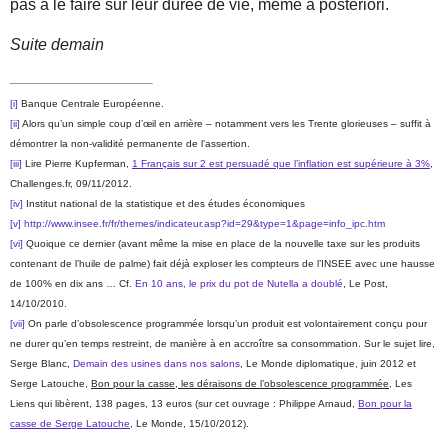
pas à le faire sur leur durée de vie, même à posteriori.
Suite demain
[i]
Banque Centrale Européenne.
[ii]
Alors qu’un simple coup d’œil en arrière – notamment vers les Trente glorieuses – suffit à
démontrer la non-validité permanente de l’assertion.
[iii]
Lire Pierre Kupferman,
1 Français sur 2 est persuadé que l’inflation est supérieure à 3%
,
Challenges.fr, 09/11/2012.
[iv]
Institut national de la statistique et des études économiques
[v]
http://www.insee.fr/fr/themes/indicateur.asp?id=29&type=1&page=info_ipc.htm
[vi]
Quoique ce dernier (avant même la mise en place de la nouvelle taxe sur les produits
contenant de l’huile de palme) fait déjà exploser les compteurs de l’INSEE avec une hausse
de 100% en dix ans … Cf.
En 10 ans, le prix du pot de Nutella a doublé
, Le Post,
14/10/2010.
[vii]
On parle d’obsolescence programmée lorsqu’un produit est volontairement conçu pour
ne durer qu’en temps restreint, de manière à en accroître sa consommation. Sur le sujet lire,
Serge Blanc,
Demain des usines dans nos salons
, Le Monde diplomatique, juin 2012 et
Serge Latouche,
Bon pour la casse, les déraisons de l’obsolescence programmée
, Les
Liens qui libèrent, 138 pages, 13 euros (sur cet ouvrage : Philippe Arnaud,
Bon pour la
casse de Serge Latouche
, Le Monde, 15/10/2012).