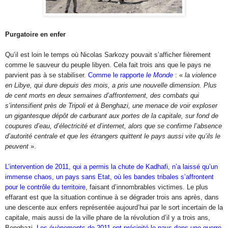
Purgatoire en enfer
Qu’il est loin le temps où Nicolas Sarkozy pouvait s’afficher fièrement
comme le sauveur du peuple libyen. Cela fait trois ans que le pays ne
parvient pas à se stabiliser.
Comme le rapporte
le Monde
: «
la violence
en Libye, qui dure depuis des mois, a pris une nouvelle dimension. Plus
de cent morts en deux semaines d’affrontement, des combats qui
s’intensifient près de Tripoli et à Benghazi, une menace de voir exploser
un gigantesque dépôt de carburant aux portes de la capitale, sur fond de
coupures d’eau, d’électricité et d’internet, alors que se confirme l’absence
d’autorité centrale et que les étrangers quittent le pays aussi vite qu’ils le
peuvent
».
L’intervention de 2011, qui a permis la chute de Kadhafi, n’a laissé qu’un
immense chaos, un pays sans Etat, où les bandes tribales s’affrontent
pour le contrôle du territoire
, faisant d’innombrables victimes. Le plus
effarant est que la situation continue à se dégrader trois ans après, dans
une descente aux enfers représentée aujourd’hui par le sort incertain de la
capitale, mais aussi de la ville phare de la révolution d’il y a trois ans,
Benghazi.
Les évènements de 2011 ont précipité le pays dans une guerre