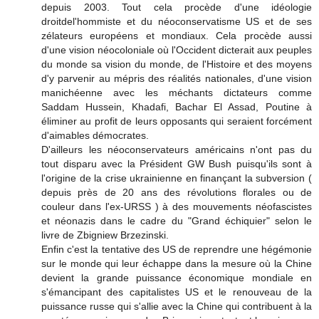
depuis 2003. Tout cela procède d'une idéologie
droitdel'hommiste et du néoconservatisme US et de ses
zélateurs européens et mondiaux. Cela procède aussi
d'une vision néocoloniale où l'Occident dicterait aux peuples
du monde sa vision du monde, de l'Histoire et des moyens
d'y parvenir au mépris des réalités nationales, d'une vision
manichéenne avec les méchants dictateurs comme
Saddam Hussein, Khadafi, Bachar El Assad, Poutine à
éliminer au profit de leurs opposants qui seraient forcément
d'aimables démocrates.
D'ailleurs les néoconservateurs américains n'ont pas du
tout disparu avec la Président GW Bush puisqu'ils sont à
l'origine de la crise ukrainienne en finançant la subversion (
depuis près de 20 ans des révolutions florales ou de
couleur dans l'ex-URSS ) à des mouvements néofascistes
et néonazis dans le cadre du "Grand échiquier" selon le
livre de Zbigniew Brzezinski.
Enfin c'est la tentative des US de reprendre une hégémonie
sur le monde qui leur échappe dans la mesure où la Chine
devient la grande puissance économique mondiale en
s'émancipant des capitalistes US et le renouveau de la
puissance russe qui s'allie avec la Chine qui contribuent à la