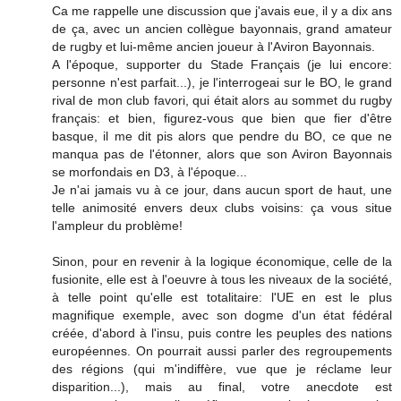
Ca me rappelle une discussion que j'avais eue, il y a dix ans
de ça, avec un ancien collègue bayonnais, grand amateur
de rugby et lui-même ancien joueur à l'Aviron Bayonnais.
A l'époque, supporter du Stade Français (je lui encore:
personne n'est parfait...), je l'interrogeai sur le BO, le grand
rival de mon club favori, qui était alors au sommet du rugby
français: et bien, figurez-vous que bien que fier d'être
basque, il me dit pis alors que pendre du BO, ce que ne
manqua pas de l'étonner, alors que son Aviron Bayonnais
se morfondais en D3, à l'époque...
Je n'ai jamais vu à ce jour, dans aucun sport de haut, une
telle animosité envers deux clubs voisins: ça vous situe
l'ampleur du problème!
Sinon, pour en revenir à la logique économique, celle de la
fusionite, elle est à l'oeuvre à tous les niveaux de la société,
à telle point qu'elle est totalitaire: l'UE en est le plus
magnifique exemple, avec son dogme d'un état fédéral
créée, d'abord à l'insu, puis contre les peuples des nations
européennes. On pourrait aussi parler des regroupements
des régions (qui m'indiffère, vue que je réclame leur
disparition...), mais au final, votre anecdote est