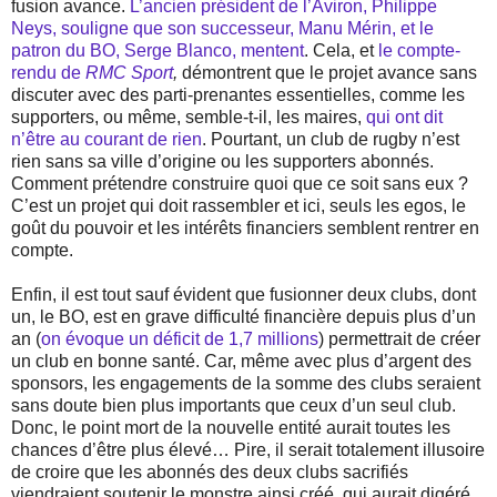
fusion avance.
L’ancien président de l’Aviron, Philippe
Neys, souligne que son successeur, Manu Mérin, et le
patron du BO, Serge Blanco, mentent
. Cela, et
le compte-
rendu de
RMC Sport
,
démontrent que le projet avance sans
discuter avec des parti-prenantes essentielles, comme les
supporters, ou même, semble-t-il, les maires,
qui ont dit
n’être au courant de rien
. Pourtant, un club de rugby n’est
rien sans sa ville d’origine ou les supporters abonnés.
Comment prétendre construire quoi que ce soit sans eux ?
C’est un projet qui doit rassembler et ici, seuls les egos, le
goût du pouvoir et les intérêts financiers semblent rentrer en
compte.
Enfin, il est tout sauf évident que fusionner deux clubs, dont
un, le BO, est en grave difficulté financière depuis plus d’un
an (
on évoque un déficit de 1,7 millions
) permettrait de créer
un club en bonne santé. Car, même avec plus d’argent des
sponsors, les engagements de la somme des clubs seraient
sans doute bien plus importants que ceux d’un seul club.
Donc, le point mort de la nouvelle entité aurait toutes les
chances d’être plus élevé… Pire, il serait totalement illusoire
de croire que les abonnés des deux clubs sacrifiés
viendraient soutenir le monstre ainsi créé, qui aurait digéré