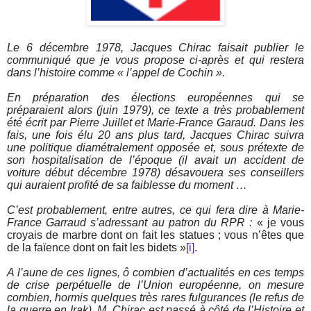
Le 6 décembre 1978, Jacques Chirac faisait publier le
communiqué que je vous propose ci-après et qui restera
dans l’histoire comme « l’appel de Cochin ».
En préparation des élections européennes qui se
préparaient alors (juin 1979), ce texte a très probablement
été écrit par Pierre Juillet et Marie-France Garaud. Dans les
fais, une fois élu 20 ans plus tard, Jacques Chirac suivra
une politique diamétralement opposée et, sous prétexte de
son hospitalisation de l’époque (il avait un accident de
voiture début décembre 1978) désavouera ses conseillers
qui auraient profité de sa faiblesse du moment …
C’est probablement, entre autres, ce qui fera dire à Marie-
France Garraud s’adressant au patron du RPR :
« je vous
croyais de marbre dont on fait les statues ; vous n’êtes que
de la faïence dont on fait les bidets »
[i]
.
A l’aune de ces lignes, ô combien d’actualités en ces temps
de crise perpétuelle de l’Union européenne, on mesure
combien, hormis quelques très rares fulgurances (le refus de
la guerre en Irak), M. Chirac est passé à côté de l’Histoire et