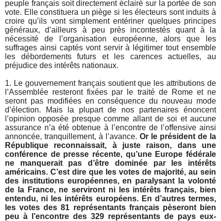
peuple français soit directement éclairé sur la portée de son
vote. Elle constituera un piège si les électeurs sont induits à
croire qu’ils vont simplement entériner quelques principes
généraux, d’ailleurs à peu près incontestés quant à la
nécessité de l’organisation européenne, alors que les
suffrages ainsi captés vont servir à légitimer tout ensemble
les débordements futurs et les carences actuelles, au
préjudice des intérêts nationaux.
1. Le gouvernement français soutient que les attributions de
l’Assemblée resteront fixées par le traité de Rome et ne
seront pas modifiées en conséquence du nouveau mode
d’élection. Mais la plupart de nos partenaires énoncent
l’opinion opposée presque comme allant de soi et aucune
assurance n’a été obtenue à l’encontre de l’offensive ainsi
annoncée, tranquillement, à l’avance.
Or le président de la
République reconnaissait, à juste raison, dans une
conférence de presse récente, qu’une Europe fédérale
ne manquerait pas d’être dominée par les intérêts
américains. C’est dire que les votes de majorité, au sein
des institutions européennes, en paralysant la volonté
de la France, ne serviront ni les intérêts français, bien
entendu, ni les intérêts européens. En d’autres termes,
les votes des 81 représentants français pèseront bien
peu à l’encontre des 329 représentants de pays eux-