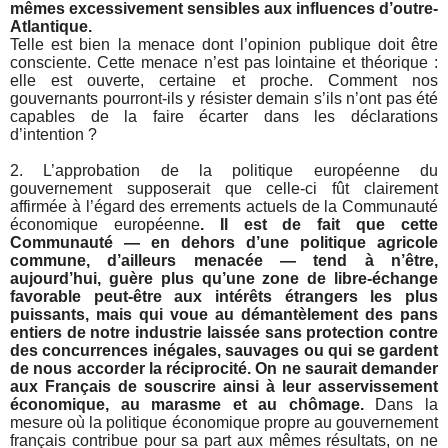
mêmes excessivement sensibles aux influences d’outre-
Atlantique.
Telle est bien la menace dont l’opinion publique doit être
consciente. Cette menace n’est pas lointaine et théorique :
elle est ouverte, certaine et proche. Comment nos
gouvernants pourront-ils y résister demain s’ils n’ont pas été
capables de la faire écarter dans les déclarations
d’intention ?
2. L’approbation de la politique européenne du
gouvernement supposerait que celle-ci fût clairement
affirmée à l’égard des errements actuels de la Communauté
économique européenne
. Il est de fait que cette
Communauté — en dehors d’une politique agricole
commune, d’ailleurs menacée — tend à n’être,
aujourd’hui, guère plus qu’une zone de libre-échange
favorable peut-être aux intérêts étrangers les plus
puissants, mais qui voue au démantèlement des pans
entiers de notre industrie laissée sans protection contre
des concurrences inégales, sauvages ou qui se gardent
de nous accorder la réciprocité. On ne saurait demander
aux Français de souscrire ainsi à leur asservissement
économique, au marasme et au chômage.
Dans la
mesure où la politique économique propre au gouvernement
français contribue pour sa part aux mêmes résultats, on ne