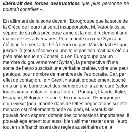
libérerait des forces destructrices
que plus personne ne
pourrait contrôler
».
En affirmant de la sorte devant l’Eurogroupe que la sortie de
la Grèce de l’euro lui serait insupportable, M. Varoufakis se
sépare de sa plus précieuse arme et la met directement aux
mains de ses adversaires. Peu importe (ici) que Syriza ait
été foncièrement attaché à l’euro ou pas. Mais le fait est que
jusque-là (sous réserve qu’une telle position n’ait pas été au
préalable tenue en Conseil ou en Eurogroupe par un
membre du gouvernement Syriza), la perspective d’une
sortie de l’euro suscitait une véritable crainte, voire une peur
panique, pour nombre de membres de l’eurocratie. Car, par
effet de contagion, le « Grexit » aurait probablement touché
un à un une bonne part des membres de la zone euro (selon
toutes vraisemblance, dans l’ordre : Portugal, Irlande, Italie,
Espagne, Belgique, France). En menaçant l’Eurogroupe
d’un Grexit (peu importe dans de telles négociations si cette
menace est réellement fondée ou pas), M. Varoufakis
pouvait donc espérer obtenir des concessions importantes. Il
pouvait également tout aussi bien affirmer rester dans l’euro
tout en s’affranchissant des règles austéritaires de la