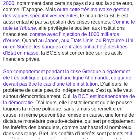
2000
, notamment dans certains pays d su sud la zone euro,
comme l’Espagne. Mais
outre cette très mauvaise gestion
des vagues spéculatives récentes
, le bilan de la BCE est
aussi entaché par sa gestion des crises récentes.
Comme le
note
la Tribune
, elle privilégie le soutien aux institutions
financières,
comme avec l’injection de 1000 milliards
d’euros
. Quand
au Japon, aux Etats-Unis, au Royaume-Uni
ou en Suède, les banques centrales ont acheté des titres
d’Etat en masse
, la BCE s’est concentrée sur les actifs
financiers privés.
Son comportement pendant la crise Grecque a également
été très politique, poussant une ligne Allemande, ce qui ne
devrait pas être le cas d’une telle institution
. D’ailleurs, le
problème de cette pseudo indépendance, c’est qu’elle vaut
surtout démocratiquement. Oui,
la BCE est indépendante de
la démocratie
. D’ailleurs, elle l’est tellement qu’elle pousse
toujours la même politique, sans jamais se remettre en
cause, ni même pouvoir être remise en cause, une forme de
dictature monétaire pseudo-éclairée, qui sert principalement
les intérêts des banquiers, comme par hasard si nombreux
dans ses rangs. Bref, les conflits d’intérêts sont patents et
il