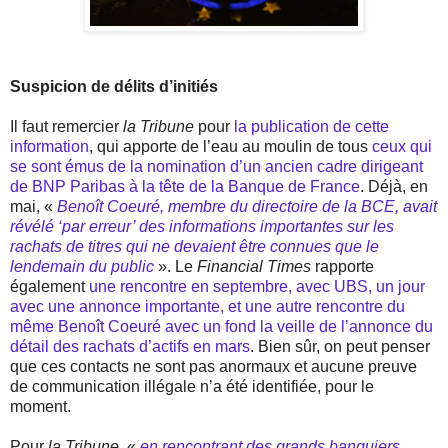
Suspicion de délits d’initiés
Il faut remercier
la Tribune
pour
la publication de cette
information
, qui apporte de l’eau au moulin de tous
ceux qui
se sont émus de la nomination d’un ancien cadre dirigeant
de BNP Paribas à la tête de la Banque de France
. Déjà, en
mai, «
Benoît Coeuré, membre du directoire de la BCE, avait
révélé ‘par erreur’ des informations importantes sur les
rachats de titres qui ne devaient être connues que le
lendemain du public
». Le
Financial Times
rapporte
également
une rencontre en septembre, avec UBS, un jour
avec une annonce importante, et une autre rencontre du
même Benoît Coeuré avec un fond la veille de l’annonce du
détail des rachats d’actifs en mars
. Bien sûr, on peut penser
que ces contacts ne sont pas anormaux et aucune preuve
de communication illégale n’a été identifiée, pour le
moment.
Pour
la Tribune
, «
en rencontrant des grands banquiers