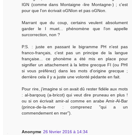
IGN (comme dans Montaigne -lire Montagne-) ; c'est
pour que l'on écrivait oGNIon et pas oGNon.
Marrant que du coup, certains veulent absolument
garder le I muet... phénomène que l'on appelle
surcorrection, non ?
P.S. : juste en passant le bigramme PH n'est pas
franco-français, c'est pas un principe de la langue
française... ce phonème a été mis en place pour
signifier un attachement à la lettre grecque FI (ou PHI
si vous préfèrez) dans les mots d'origine grecque ;
derrière cela il y a juste une volonté pédante en fait.
Pour rire, j'imagine si on avait dû rester fidèle aux mots
: al-barqouq (a-bricot) qui veut dire pruneau en plus !
ou si on écrivait amir-al comme en arabe Amir-Al-Bar
(prince-de-la-mer : comprenez "qui a un
commendement en mer").
Anonyme
26 février 2016 à 14:34