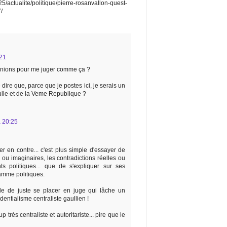
5/actualite/politique/pierre-rosanvallon-quest-
/
:21
inions pour me juger comme ça ?
dire que, parce que je postes ici, je serais un
lle et de la Veme Republique ?
à 20:25
er en contre... c'est plus simple d'essayer de
 ou imaginaires, les contradictions réelles ou
s politiques... que de s'expliquer sur ses
amme politiques.
able de juste se placer en juge qui lâche un
identialisme centraliste gaullien !
up très centraliste et autoritariste... pire que le