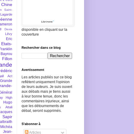
Chine
an Saint-
Lagarde
péenne
ameron
e
Dexia
disponible en cliquant sur la
 Lévy
couverture
Eric
Etats-
Rechercher dans ce blog
Franklin
 Bayrou
llon
lande
Avertissement
rédéric
all Act
Les articles publiés sur ce blog
Grande
reflètent uniquement l'opinion
rande-
de leurs auteurs. Je suis ouvert
aux débats mais je tiens aussi
Général
à leur bonne tenue, donc les
ay
High
commentaires injurieux, ainsi
Hugo
que les détournements de
s Attali
débat, seront supprimés.
Jacques
 Sapir
braith
S’abonner à
 Michéa
Jean-
Articles