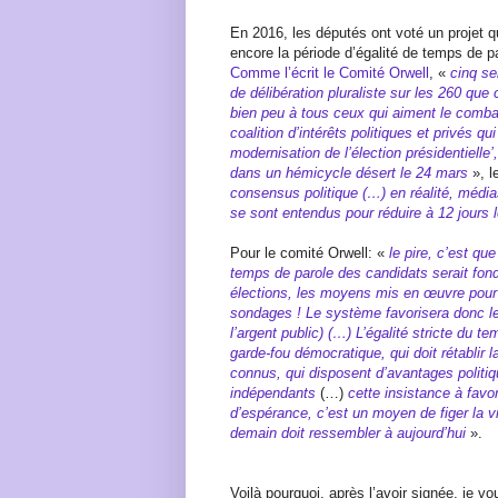
En 2016, les députés ont voté un projet qu
encore la période d’égalité de temps de p
Comme l’écrit le Comité Orwell
, «
cinq se
de délibération pluraliste sur les 260 que
bien peu à tous ceux qui aiment le combat
coalition d’intérêts politiques et privés qui
modernisation de l’élection présidentielle’
dans un hémicycle désert le 24 mars
», l
consensus politique (…) en réalité, média
se sont entendus pour réduire à 12 jours 
Pour le comité Orwell: «
le pire, c’est qu
temps de parole des candidats serait fon
élections, les moyens mis en œuvre pour
sondages ! Le système favorisera donc les
l’argent public) (…) L’égalité stricte du 
garde-fou démocratique, qui doit rétablir 
connus, qui disposent d’avantages politiq
indépendants
(…)
cette insistance à favor
d’espérance, c’est un moyen de figer la vi
demain doit ressembler à aujourd’hui
».
Voilà pourquoi, après l’avoir signée, je vo