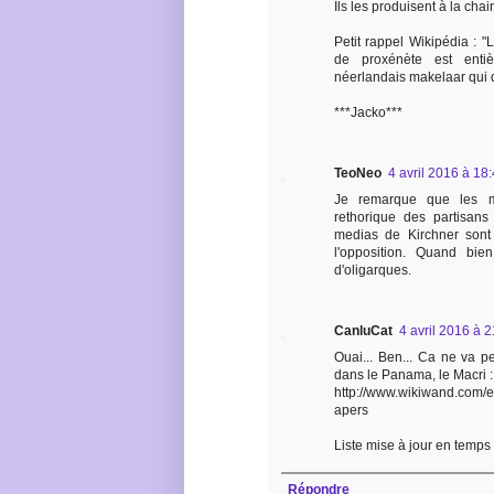
Ils les produisent à la chai
Petit rappel Wikipédia : 
de proxénète est entiè
néerlandais makelaar qui d
***Jacko***
TeoNeo
4 avril 2016 à 18
Je remarque que les me
rethorique des partisans
medias de Kirchner sont
l'opposition. Quand bie
d'oligarques.
CanluCat
4 avril 2016 à 
Ouai... Ben... Ca ne va pe
dans le Panama, le Macri :
http://www.wikiwand.com
apers
Liste mise à jour en temps 
Répondre