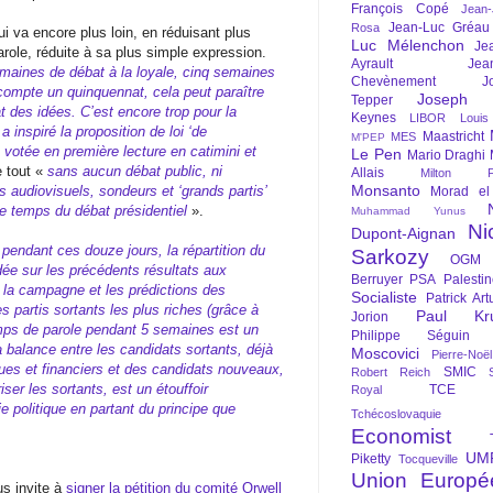
François Copé
Jean
Jean-Luc Gréau
Rosa
i va encore plus loin, en réduisant plus
Luc Mélenchon
Je
arole, réduite à sa plus simple expression.
Ayrault
Jea
maines de débat à la loyale, cinq semaines
Chevènement
J
 compte un quinquennat, cela peut paraître
Joseph St
Tepper
 des idées. C’est encore trop pour la
Keynes
LIBOR
Louis
 a inspiré la proposition de loi ‘de
Maastricht
MES
M'PEP
, votée en première lecture en catimini et
Le Pen
Mario Draghi
e tout «
sans aucun débat public, ni
Allais
Milton Fr
Monsanto
s audiovisuels, sondeurs et ‘grands partis’
Morad el
le temps du débat présidentiel
».
Muhammad Yunus
Ni
Dupont-Aignan
e pendant ces douze jours, la répartition du
Sarkozy
OGM
dée sur les précédents résultats aux
Berruyer
PSA
Palesti
 la campagne et les prédictions des
Socialiste
Patrick Art
 partis sortants les plus riches (grâce à
Paul Kr
Jorion
temps de parole pendant 5 semaines est un
Philippe Séguin
la balance entre les candidats sortants, déjà
Moscovici
Pierre-Noë
ues et financiers et des candidats nouveaux,
SMIC
Robert Reich
iser les sortants, est un étouffoir
TCE
Royal
e politique en partant du principe que
Tchécoslovaquie
Economist
UM
Piketty
Tocqueville
Union Europé
us invite à
signer la pétition du comité Orwell