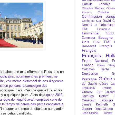
Camille Landais
Christian Gomez
Christi
Christine 
Etienne
Commission euro
David C
Corée du Sud
Debout la Républiqu
EDF
Emmanuel
Emmanuel Todd
Espagne
Zemmour
Unis
FMI
FESF
Roosevelt
François
François Fi
François Hol
Front National
F
Lordon
Glass Steag
Goldman Sachs
t traitée une telle réforme en Russie ou en
G
Dépression
ublicains, notamment les premiers, ne
Grèce
Bretagne
aire, voir même dictatorial de ces dirigeants
de Gaulle
Gérard Laf
position pendant la campagne des
Frequency Trading
ocratique. Cela, c’est ce que le PS, et les
Chavez
ISF
Jacque
il y a quelques jours. Alors déjà
qu’en 2012,
Jacques Delors
a règle de l’équité avait remplacé celle de
Jacques
Généreux
e le temps de parole des petits candidats à
James Kenneth Gal
Japon
’instaurer une rente de situation aux partis
Jean-Claude
 ces petits candidats.
Jean-Claude Trichet