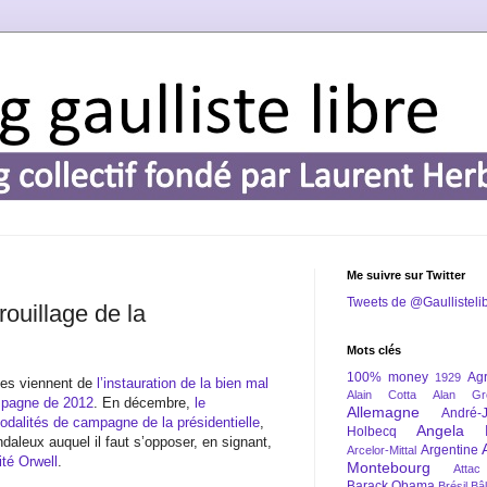
Me suivre sur Twitter
Tweets de @Gaullisteli
rouillage de la
Mots clés
100% money
Agr
1929
ines viennent de
l’instauration de la bien mal
Alain Cotta
Alan Gr
ampagne de 2012
. En décembre,
le
Allemagne
André-
dalités de campagne de la présidentielle
,
Angela 
Holbecq
ndaleux auquel il faut s’opposer, en signant,
Argentine
Arcelor-Mittal
ité Orwell
.
Montebourg
Attac
Barack Obama
Brésil
Bâl