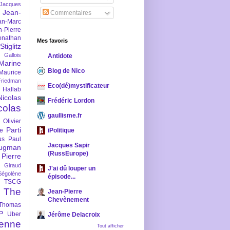
-Jacques
Jean-
Commentaires
an-Marc
n-Pierre
onathan
Mes favoris
iglitz
 Gallois
Antidote
Marine
Blog de Nico
Maurice
iedman
Eco(dé)mystificateur
 Hallab
Nicolas
Frédéric Lordon
colas
gaullisme.fr
Olivier
Parti
ne
iPolitique
us
Paul
Jacques Sapir
ugman
(RussEurope)
Pierre
l Giraud
J'ai dû louper un
Ségolène
épisode...
TSCG
The
Jean-Pierre
Chevènement
Thomas
P
Uber
Jérôme Delacroix
enne
Tout afficher