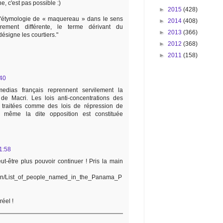
ne, c'est pas possible :)
►
2015
(428)
"L'étymologie de « maquereau » dans le sens
►
2014
(408)
rement différente, le terme dérivant du
►
2013
(366)
ésigne les courtiers."
►
2012
(368)
►
2011
(158)
:40
dias français reprennent servilement la
 de Macri. Les lois anti-concentrations des
 traitées comme des lois de répression de
n même la dite opposition est constituée
21:58
ut-être plus pouvoir continuer ! Pris la main
/en/List_of_people_named_in_the_Panama_P
réel !