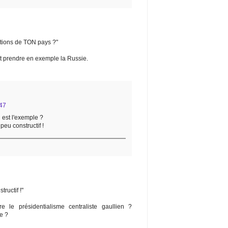
ctions de TON pays ?"
t prendre en exemple la Russie.
:47
 est l'exemple ?
peu constructif !
ructif !"
re le présidentialisme centraliste gaullien ?
e ?