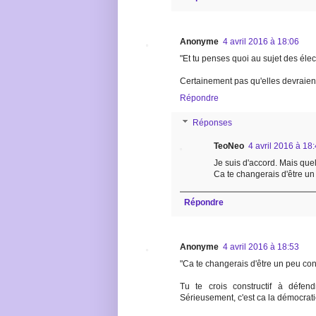
Anonyme
4 avril 2016 à 18:06
"Et tu penses quoi au sujet des éle
Certainement pas qu'elles devraien
Répondre
Réponses
TeoNeo
4 avril 2016 à 18
Je suis d'accord. Mais quel
Ca te changerais d'être un 
Répondre
Anonyme
4 avril 2016 à 18:53
"Ca te changerais d'être un peu const
Tu te crois constructif à défend
Sérieusement, c'est ca la démocrati