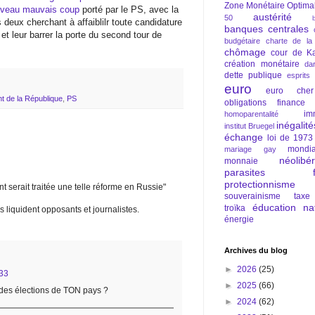
Zone Monétaire Optima
ouveau mauvais coup
porté par le PS, avec la
austérité
50
 deux cherchant à affaiblilr toute candidature
banques centrales
 et leur barrer la porte du second tour de
budgétaire
charte de la
chômage
cour de Ka
création monétaire
da
dette publique
esprits
euro
euro cher
nt de la République
,
PS
obligations
finance
im
homoparentalité
inégalité
institut Bruegel
échange
loi de 1973
mondia
mariage gay
néolibé
monnaie
parasites fi
protectionnisme
t serait traitée une telle réforme en Russie"
souverainisme
taxe
éducation nat
troïka
 liquident opposants et journalistes.
énergie
Archives du blog
►
2026
(25)
:33
►
2025
(66)
 des élections de TON pays ?
►
2024
(62)