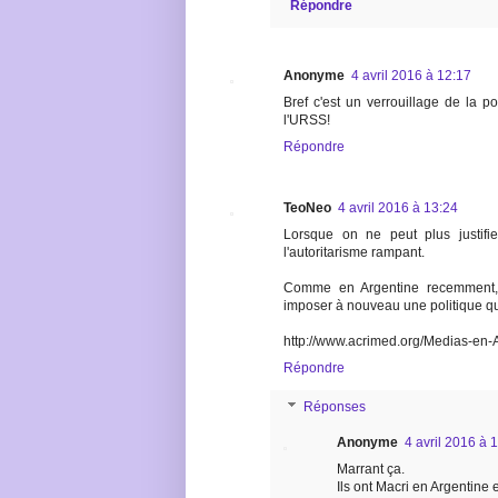
Répondre
Anonyme
4 avril 2016 à 12:17
Bref c'est un verrouillage de la p
l'URSS!
Répondre
TeoNeo
4 avril 2016 à 13:24
Lorsque on ne peut plus justifie
l'autoritarisme rampant.
Comme en Argentine recemment, i
imposer à nouveau une politique qu
http://www.acrimed.org/Medias-en
Répondre
Réponses
Anonyme
4 avril 2016 à 
Marrant ça.
Ils ont Macri en Argentine