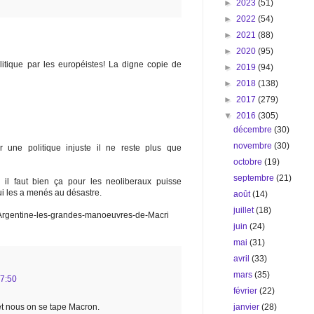
►
2023
(51)
►
2022
(54)
►
2021
(88)
►
2020
(95)
olitique par les européistes! La digne copie de
►
2019
(94)
►
2018
(138)
►
2017
(279)
▼
2016
(305)
décembre
(30)
novembre
(30)
r une politique injuste il ne reste plus que
octobre
(19)
septembre
(21)
l faut bien ça pour les neoliberaux puisse
i les a menés au désastre.
août
(14)
juillet
(18)
-Argentine-les-grandes-manoeuvres-de-Macri
juin
(24)
mai
(31)
avril
(33)
mars
(35)
17:50
février
(22)
janvier
(28)
 et nous on se tape Macron.