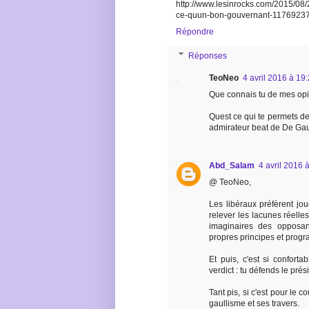
http://www.lesinrocks.com/2015/08/2
ce-quun-bon-gouvernant-11769237
Répondre
Réponses
TeoNeo
4 avril 2016 à 19
Que connais tu de mes op
Quest ce qui te permets de 
admirateur beat de De Gau
Abd_Salam
4 avril 2016 
@ TeoNeo,
Les libéraux préfèrent jou
relever les lacunes réelles
imaginaires des opposant
propres principes et progr
Et puis, c'est si confort
verdict : tu défends le prés
Tant pis, si c'est pour le co
gaullisme et ses travers.