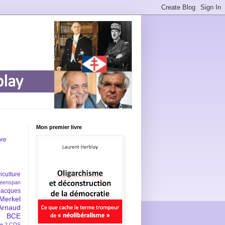
Mon premier livre
bre
iculture
eenspan
Jacques
Merkel
Arnaud
BCE
e 2
CDS