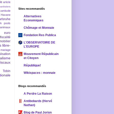
le
article
banksters
Sites recommandés
camisole
 Havane
Alternatives
rlsruhe
Economiques
rk pools
 animaux
Chômage et Monnaie
euro
Fondation Res Publica
fiscalité
mobilier
L'OBSERVATOIRE DE
s
libre-
L'EUROPE
mariage
lisation
Mouvement Républicain
ralisme
et Citoyen
scaux
République!
 Tobin
Wikispaces : monnaie
ionale
Blogs recommandés
A Perdre La Raison
Antibobards (Hervé
Nathan)
Blog de Paul Jorion