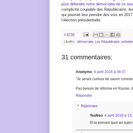
pour défendre notre démocratie de ce n
complicité coupable des Républicains, les
qui pourrait leur prendre des voix en 2017
l’élection présidentielle.
à
07:55
Libellés :
démocratie
,
Les Républicains
,
préside
31 commentaires:
Anonyme
4 avril 2016 à 08:37
"Je serais curieux de savoir commen
Pas besoin de réforme en Russie, ils
Répondre
Réponses
TeoNeo
4 avril 2016 à 13
Et tu penses quoi au sujet