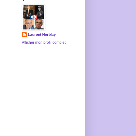
Laurent Herblay
Afficher mon profil complet