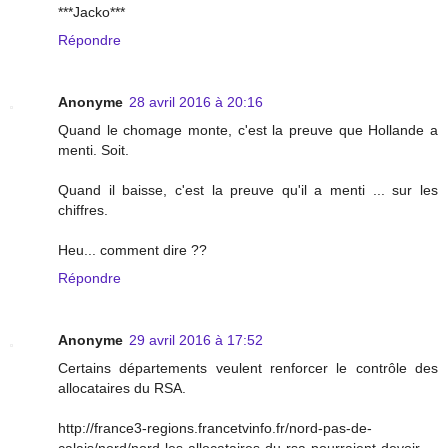
***Jacko***
Répondre
Anonyme
28 avril 2016 à 20:16
Quand le chomage monte, c'est la preuve que Hollande a
menti. Soit.
Quand il baisse, c'est la preuve qu'il a menti ... sur les
chiffres.
Heu... comment dire ??
Répondre
Anonyme
29 avril 2016 à 17:52
Certains départements veulent renforcer le contrôle des
allocataires du RSA.
http://france3-regions.francetvinfo.fr/nord-pas-de-
calais/nord/nord-les-allocataires-du-rsa-pourraient-devoir-