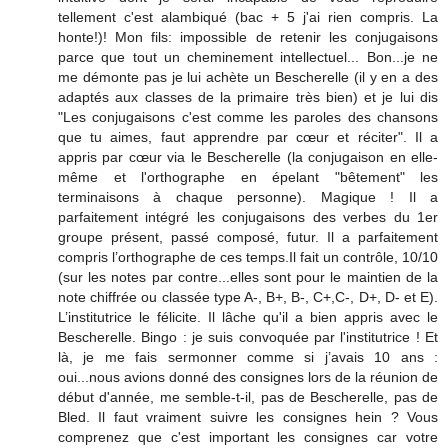
tellement c'est alambiqué (bac + 5 j'ai rien compris. La
honte!)! Mon fils: impossible de retenir les conjugaisons
parce que tout un cheminement intellectuel... Bon...je ne
me démonte pas je lui achète un Bescherelle (il y en a des
adaptés aux classes de la primaire très bien) et je lui dis
"Les conjugaisons c'est comme les paroles des chansons
que tu aimes, faut apprendre par cœur et réciter". Il a
appris par cœur via le Bescherelle (la conjugaison en elle-
même et l'orthographe en épelant "bêtement" les
terminaisons à chaque personne). Magique ! Il a
parfaitement intégré les conjugaisons des verbes du 1er
groupe présent, passé composé, futur. Il a parfaitement
compris l’orthographe de ces temps.Il fait un contrôle, 10/10
(sur les notes par contre...elles sont pour le maintien de la
note chiffrée ou classée type A-, B+, B-, C+,C-, D+, D- et E).
L’institutrice le félicite. Il lâche qu'il a bien appris avec le
Bescherelle. Bingo : je suis convoquée par l'institutrice ! Et
là, je me fais sermonner comme si j’avais 10 ans :
oui...nous avions donné des consignes lors de la réunion de
début d'année, me semble-t-il, pas de Bescherelle, pas de
Bled. Il faut vraiment suivre les consignes hein ? Vous
comprenez que c'est important les consignes car votre