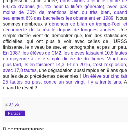
progressent. Cette année,
nous avons atteint le chiffre de
88,5% d’admis (91,4% pour la filière générale), avec pas
moins de 30% de mentions bien ou très bien
,
quand
seulement 6% des bacheliers les obtenaient en 1989
. Nous
sommes nombreux à
dénoncer ce bilan en trompe-l’oeil et
déconnecté de la réalité depuis de longues années
. Une
simple dictée vient de démontrer que, loin des statistiques
officielles, qui ont plus à voir avec celles de l’URSS
finissante, le niveau baisse, en orthographe, et pas un peu.
En 1987, les élèves de CM2, les élèves faisaient 10,6 fautes
en moyenne à cette simple dictée de dix lignes. Vingt ans
plus tard, ils en faisaient 14,3. Et en 2016, c’est l’explosion,
avec 17,8 fautes
, une dégradation aussi rapide en 9 ans que
sur les deux précédentes décennies !
Un élève sur cinq fait
25 fautes ou plus, contre un sur vingt il y a trente ans
. A
quand le réveil ?
à
07:55
Partager
8 commentaires: