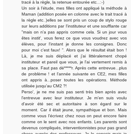
tracé à la règle, la retenue entourée etc...:-)
Un soir à l'étude, mes filles ont appliqué la méthode à
Maman (addition posée en colonne avec le trait tracé à
la règle etc..)elles se sont pris un coup de stylo rouge
sur leurs additions par l'instituteur et une soufflante car
"mais on n'a pas appris comme cela. Si un jour vous
êtes instit', vous ferez ce que vous voudrez avec vos
élèves, pour l'instant je donne les consignes. Donc
pour moi c'est faux! ". Alors que le résultat était bon !
Là, je me suis déplacé et j'ai littéralement chopé
instituteur et pareil que vous, je l'ai vertement remis à
sa place. Faut pas dé*****r. Après cette entrevue...plus
de problème ! et l'année suivante en CE2, mes filles
ont appris à...poser toutes les opérations. Méthode
utilisée jusqu'au CM2 ?!
Perso', je ne me suis pas senti très bien après avec
l'entrevue avec leur instituteur. Je m'en suis voulu
d'avoir été sec et autoritaire à son égard sur le
moment. Car il était jeune, sympathique et bon. Mais
comme vous l'écrivez chez nous on peut encore faire
comme on le sent avec nos enfants. Les parents sont
devenus compliqués, interventionnistes pour pas grand
chose auprès des professeurs. Je le conçois mais je