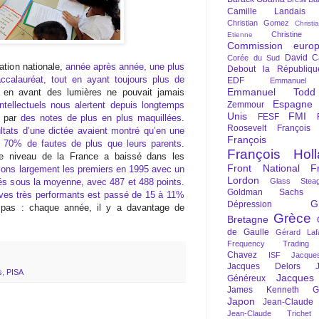
Camille Landais
Christian Gomez
Christi
Christine 
Etienne
Commission euro
David C
Corée du Sud
ation nationale,
année après année, une plus
Debout la Républiqu
accalauréat, tout en ayant toujours plus de
EDF
Emmanuel
Emmanuel Todd
en avant des lumières ne pouvait jamais
Espagne
ntellectuels nous alertent depuis longtemps
Zemmour
Unis
FMI
FESF
e par
des notes de plus en plus maquillées
.
Roosevelt
François
ultats d’une dictée avaient montré qu’en une
François Fi
t 70% de fautes de plus que leurs parents
.
François Hol
le niveau de la France a baissé dans les
Front National
F
tions largement les premiers en 1995 avec un
Lordon
s sous la moyenne, avec 487 et 488 points
.
Glass Steag
Goldman Sachs
lèves très performants est passé de 15 à 11%
G
Dépression
 pas : chaque année, il y a davantage de
Grèce
Bretagne
de Gaulle
Gérard Laf
Frequency Trading
Chavez
ISF
Jacque
Jacques Delors
s
,
PISA
Jacques
Généreux
James Kenneth Gal
Japon
Jean-Claude
Jean-Claude Trichet