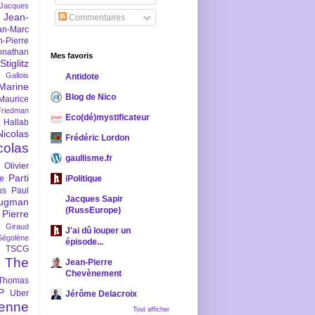
-Jacques
Jean-
Commentaires
an-Marc
n-Pierre
onathan
Mes favoris
iglitz
 Gallois
Antidote
Marine
Blog de Nico
Maurice
iedman
Eco(dé)mystificateur
 Hallab
Nicolas
Frédéric Lordon
colas
gaullisme.fr
Olivier
Parti
ne
iPolitique
us
Paul
Jacques Sapir
ugman
(RussEurope)
Pierre
l Giraud
J'ai dû louper un
Ségolène
épisode...
TSCG
The
Jean-Pierre
Chevènement
Thomas
P
Uber
Jérôme Delacroix
enne
Tout afficher