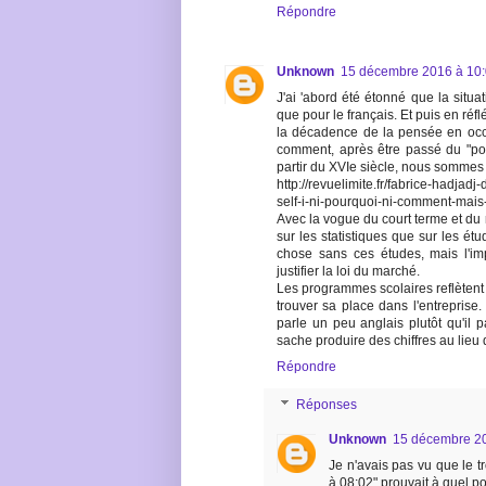
Répondre
Unknown
15 décembre 2016 à 10
J'ai 'abord été étonné que la situa
que pour le français. Et puis en réfl
la décadence de la pensée en occ
comment, après être passé du "pou
partir du XVIe siècle, nous sommes
http://revuelimite.fr/fabrice-hadja
self-i-ni-pourquoi-ni-comment-mai
Avec la vogue du court terme et du 
sur les statistiques que sur les ét
chose sans ces études, mais l'imp
justifier la loi du marché.
Les programmes scolaires reflètent 
trouver sa place dans l'entreprise
parle un peu anglais plutôt qu'il p
sache produire des chiffres au lieu
Répondre
Réponses
Unknown
15 décembre 20
Je n'avais pas vu que le
à 08:02" prouvait à quel p