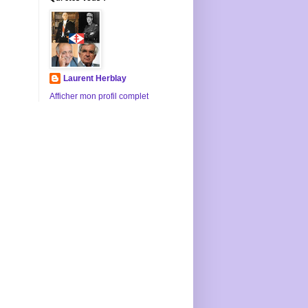
Laurent Herblay
Afficher mon profil complet