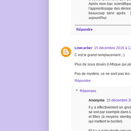
Après mon bac scientifiqu
l'apprentissage des démons
beaucoup servi après : 
aujourd'hui.
Répondre
Lowcarber
15 décembre 2016 à 1
C est le grand remplacement ;-)
Plus de sous doués d Afrique qui pè
Pas de mystère, ce ne sont pas les 
Répondre
Réponses
Anonyme
15 décembre 2
Il y a effectivement un g
se voit par exemple dans l
et filles (à moyens identi
qui mettent le bordel).
Et il y a sans doute une com