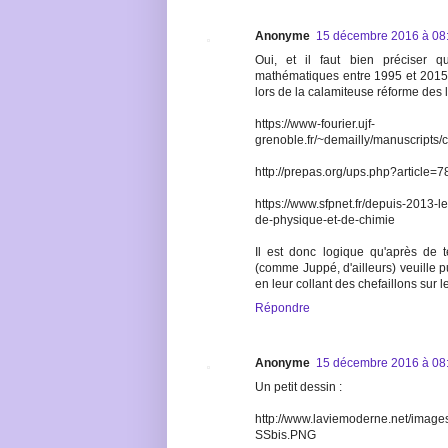
Anonyme
15 décembre 2016 à 08
Oui, et il faut bien préciser 
mathématiques entre 1995 et 2015 : 
lors de la calamiteuse réforme des
https://www-fourier.ujf-
grenoble.fr/~demailly/manuscrip
http://prepas.org/ups.php?article=7
https://www.sfpnet.fr/depuis-2013-
de-physique-et-de-chimie
Il est donc logique qu'après de te
(comme Juppé, d'ailleurs) veuille p
en leur collant des chefaillons sur 
Répondre
Anonyme
15 décembre 2016 à 08
Un petit dessin :
http://www.laviemoderne.net/ima
SSbis.PNG