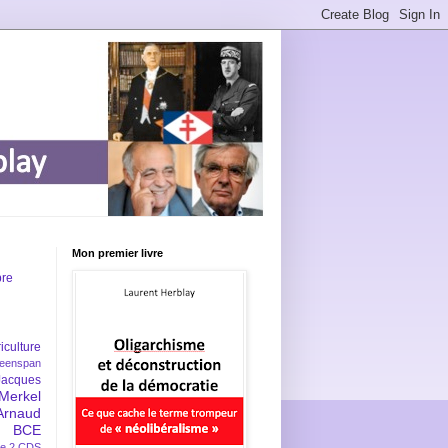
Mon premier livre
bre
iculture
eenspan
Jacques
Merkel
Arnaud
BCE
e 2
CDS