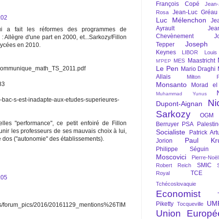
François Copé
Jean
Jean-Luc Gréau
Rosa
:02
Luc Mélenchon
Je
Ayrault
Jea
qui a fait les réformes des programmes de
Chevènement
J
Allègre d'une part en 2000, et...Sarkozy/Fillon
Joseph St
Tepper
 lycées en 2010.
Keynes
LIBOR
Louis
Maastricht
MES
M'PEP
Le Pen
ts/communique_math_TS_2011.pdf
Mario Draghi
Allais
Milton Fr
Monsanto
83
Morad el
Muhammad Yunus
le-bac-s-est-inadapte-aux-etudes-superieures-
Ni
Dupont-Aignan
Sarkozy
OGM
lles "performance", ce petit enfoiré de Fillon
Berruyer
PSA
Palesti
unir les professeurs de ses mauvais choix à lui,
Socialiste
Patrick Art
le dos ("autonomie" des établissements).
Paul Kr
Jorion
Philippe Séguin
Moscovici
Pierre-Noë
SMIC
Robert Reich
TCE
Royal
:05
Tchécoslovaquie
Economist
UM
Piketty
Tocqueville
ges/forum_pics/2016/20161129_mentions%26TIM
Union Europé