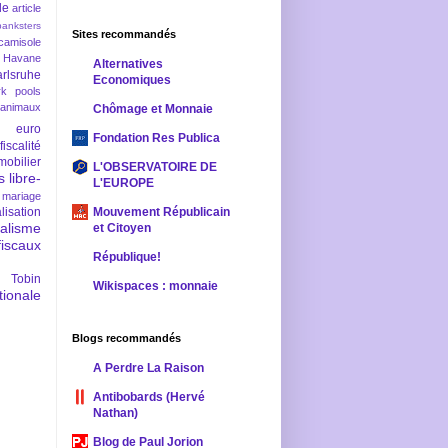
le
article
banksters
Sites recommandés
camisole
 Havane
Alternatives
rlsruhe
Economiques
rk pools
 animaux
Chômage et Monnaie
euro
Fondation Res Publica
fiscalité
mobilier
L'OBSERVATOIRE DE
s
libre-
L'EUROPE
mariage
lisation
Mouvement Républicain
ralisme
et Citoyen
scaux
République!
 Tobin
Wikispaces : monnaie
ionale
Blogs recommandés
A Perdre La Raison
Antibobards (Hervé
Nathan)
Blog de Paul Jorion