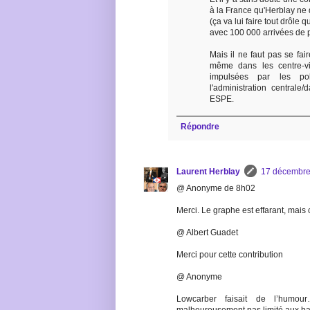
à la France qu'Herblay ne 
(ça va lui faire tout drôle 
avec 100 000 arrivées de 
Mais il ne faut pas se fai
même dans les centre-vi
impulsées par les pol
l'administration centrale
ESPE.
Répondre
Laurent Herblay
17 décembre
@ Anonyme de 8h02
Merci. Le graphe est effarant, mais
@ Albert Guadet
Merci pour cette contribution
@ Anonyme
Lowcarber faisait de l’humo