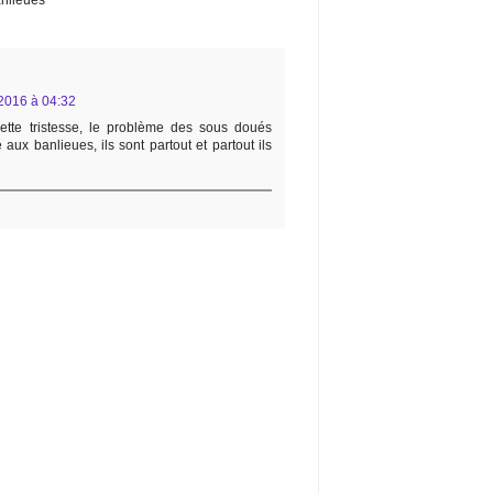
anlieues
2016 à 04:32
tte tristesse, le problème des sous doués
é aux banlieues, ils sont partout et partout ils