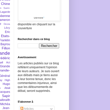
Chine
an Saint-
Lagarde
péenne
ameron
e
Dexia
disponible en cliquant sur la
 Lévy
couverture
Eric
Etats-
Rechercher dans ce blog
Franklin
 Bayrou
llon
lande
Avertissement
rédéric
all Act
Les articles publiés sur ce blog
Grande
reflètent uniquement l'opinion
rande-
de leurs auteurs. Je suis ouvert
aux débats mais je tiens aussi
Général
à leur bonne tenue, donc les
ay
High
commentaires injurieux, ainsi
Hugo
que les détournements de
s Attali
débat, seront supprimés.
Jacques
 Sapir
braith
S’abonner à
 Michéa
Jean-
Articles