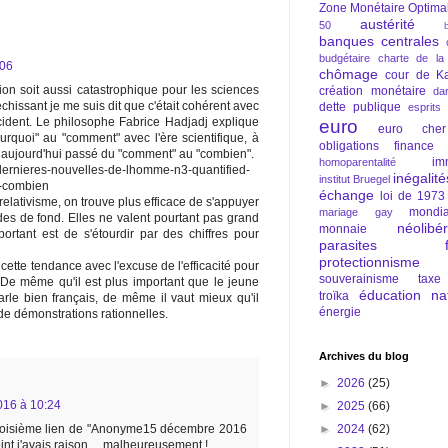
Zone Monétaire Optima
austérité
50
banques centrales
budgétaire
charte de la
:06
chômage
cour de Ka
tion soit aussi catastrophique pour les sciences
création monétaire
da
échissant je me suis dit que c'était cohérent avec
dette publique
esprits
ident. Le philosophe Fabrice Hadjadj explique
euro
euro cher
rquoi" au "comment" avec l'ère scientifique, à
obligations
finance
 aujourd'hui passé du "comment" au "combien".
im
homoparentalité
dj-dernieres-nouvelles-de-lhomme-n3-quantified-
inégalité
institut Bruegel
s-combien
échange
loi de 1973
relativisme, on trouve plus efficace de s'appuyer
mondia
mariage gay
udes de fond. Elles ne valent pourtant pas grand
néolibé
monnaie
ortant est de s'étourdir par des chiffres pour
parasites fi
protectionnisme
cette tendance avec l'excuse de l'efficacité pour
souverainisme
taxe
. De même qu'il est plus important que le jeune
éducation nat
troïka
arle bien français, de même il vaut mieux qu'il
énergie
 de démonstrations rationnelles.
Archives du blog
►
2026
(25)
16 à 10:24
►
2025
(66)
►
2024
(62)
 troisième lien de "Anonyme15 décembre 2016
oint j'avais raison… malheureusement !