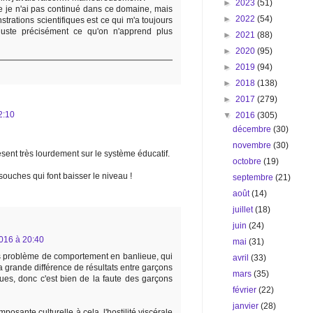
►
2023
(51)
e je n'ai pas continué dans ce domaine, mais
►
2022
(54)
trations scientifiques est ce qui m'a toujours
juste précisément ce qu'on n'apprend plus
►
2021
(88)
►
2020
(95)
►
2019
(94)
►
2018
(138)
►
2017
(279)
2:10
▼
2016
(305)
décembre
(30)
novembre
(30)
sent très lourdement sur le système éducatif.
octobre
(19)
souches qui font baisser le niveau !
septembre
(21)
août
(14)
juillet
(18)
juin
(24)
016 à 20:40
mai
(31)
ros problème de comportement en banlieue, qui
avril
(33)
a grande différence de résultats entre garçons
mars
(35)
ques, donc c'est bien de la faute des garçons
février
(22)
janvier
(28)
posante culturelle à cela, l'hostilité viscérale