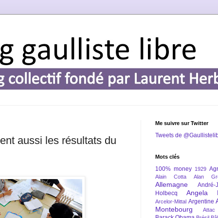
Me suivre sur Twitter
Tweets de @Gaullisteli
nt aussi les résultats du
Mots clés
100% money
Agr
1929
Alain Cotta
Alan Gr
Allemagne
André-
Angela 
Holbecq
Argentine
Arcelor-Mittal
Montebourg
Attac
Barack Obama
Brésil
Bâl