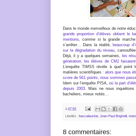
Dans le monde merveilleux de notre éduc
grande proportion d’élèves obtient le b
mentions
, comme si la grande marche 
s’arrêter… Dans la réalité,
beaucoup d’i
sur la dégradation du niveau
, camouflé
Déjà, il y a quelques semaines,
les rés
génération, les élèves de CM2 faisaien
L’enquête TIMSS révèle à quel point 
matières scientifiques :
alors que nous é
score de 561 points, nous sommes passé
Idem sur l’enquête PISA,
où la part d’é
depuis 2003
. Mais ne nous inquiétons
bacheliers, mieux notés…
à
07:55
Libellés :
baccalauréat
,
Jean-Paul Brighelli
,
note
8 commentaires: