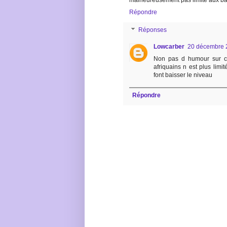
malheureusement pas limité aux b
Répondre
Réponses
Lowcarber
20 décembre 
Non pas d humour sur ce
afriquains n est plus limit
font baisser le niveau
Répondre