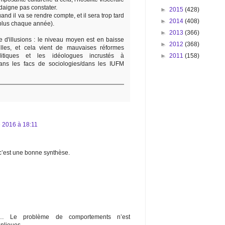
daigne pas constater.
►
2015
(428)
quand il va se rendre compte, et il sera trop tard
►
2014
(408)
plus chaque année).
►
2013
(366)
re d'illusions : le niveau moyen est en baisse
►
2012
(368)
lles, et cela vient de mauvaises réformes
►
2011
(158)
itiques et les idéologues incrustés à
/dans les facs de sociologies/dans les IUFM
 2016 à 18:11
 c’est une bonne synthèse.
ur… Le problème de comportements n’est