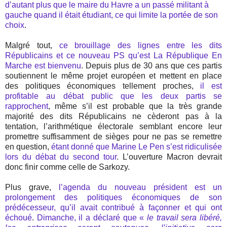
d’autant plus que le maire du Havre a un passé militant à
gauche quand il était étudiant, ce qui limite la portée de son
choix
.
Malgré tout,
ce brouillage des lignes entre les dits
Républicains et ce nouveau PS qu’est La République En
Marche est bienvenu
. Depuis plus de 30 ans que ces partis
soutiennent le même projet européen et mettent en place
des politiques économiques tellement proches,
il est
profitable au débat public que les deux partis se
rapprochent
, même s’il est probable que la très grande
majorité des dits Républicains ne cèderont pas à la
tentation, l’arithmétique électorale semblant encore leur
promettre suffisamment de sièges pour ne pas se remettre
en question,
étant donné que Marine Le Pen s’est ridiculisée
lors du débat du second tour
. L’ouverture Macron devrait
donc finir comme celle de Sarkozy.
Plus grave,
l’agenda du nouveau président est un
prolongement des politiques économiques de son
prédécesseur, qu’il avait contribué à façonner et qui ont
échoué
.
Dimanche, il a déclaré que «
le travail sera libéré,