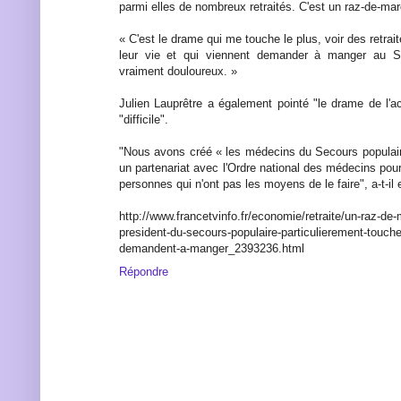
parmi elles de nombreux retraités. C'est un raz-de-mar
« C'est le drame qui me touche le plus, voir des retraité
leur vie et qui viennent demander à manger au Se
vraiment douloureux. »
Julien Lauprêtre a également pointé "le drame de l'a
"difficile".
"Nous avons créé « les médecins du Secours populai
un partenariat avec l'Ordre national des médecins pou
personnes qui n'ont pas les moyens de le faire", a-t-il
http://www.francetvinfo.fr/economie/retraite/un-raz-de-
president-du-secours-populaire-particulierement-touche-
demandent-a-manger_2393236.html
Répondre