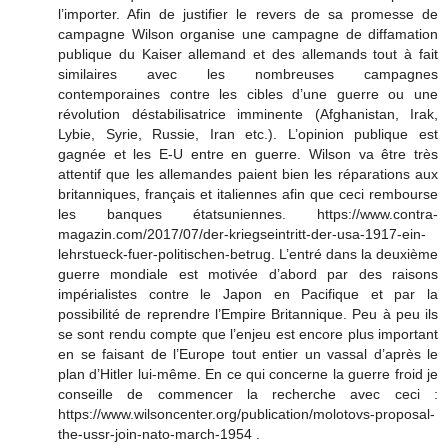
l’importer. Afin de justifier le revers de sa promesse de
campagne Wilson organise une campagne de diffamation
publique du Kaiser allemand et des allemands tout à fait
similaires avec les nombreuses campagnes
contemporaines contre les cibles d’une guerre ou une
révolution déstabilisatrice imminente (Afghanistan, Irak,
Lybie, Syrie, Russie, Iran etc.). L’opinion publique est
gagnée et les E-U entre en guerre. Wilson va être très
attentif que les allemandes paient bien les réparations aux
britanniques, français et italiennes afin que ceci rembourse
les banques étatsuniennes. https://www.contra-
magazin.com/2017/07/der-kriegseintritt-der-usa-1917-ein-
lehrstueck-fuer-politischen-betrug. L’entré dans la deuxième
guerre mondiale est motivée d’abord par des raisons
impérialistes contre le Japon en Pacifique et par la
possibilité de reprendre l’Empire Britannique. Peu à peu ils
se sont rendu compte que l’enjeu est encore plus important
en se faisant de l’Europe tout entier un vassal d’après le
plan d’Hitler lui-même. En ce qui concerne la guerre froid je
conseille de commencer la recherche avec ceci :
https://www.wilsoncenter.org/publication/molotovs-proposal-
the-ussr-join-nato-march-1954 .