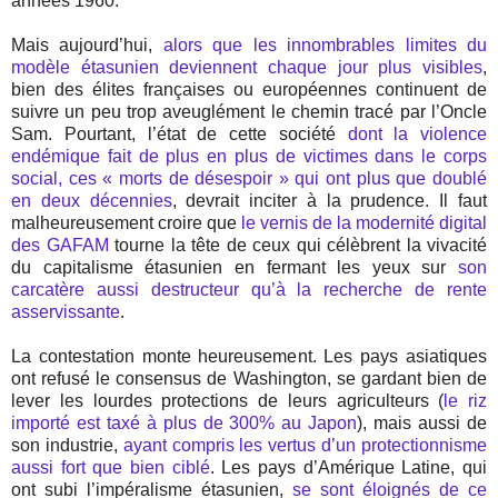
années 1960.
Mais aujourd’hui,
alors que les innombrables limites du
modèle étasunien deviennent chaque jour plus visibles
,
bien des élites françaises ou européennes continuent de
suivre un peu trop aveuglément le chemin tracé par l’Oncle
Sam. Pourtant, l’état de cette société
dont la violence
endémique fait de plus en plus de victimes dans le corps
social, ces « morts de désespoir » qui ont plus que doublé
en deux décennies
, devrait inciter à la prudence. Il faut
malheureusement croire que
le vernis de la modernité digital
des GAFAM
tourne la tête de ceux qui célèbrent la vivacité
du capitalisme étasunien en fermant les yeux sur
son
carcatère aussi destructeur qu’à la recherche de rente
asservissante
.
La contestation monte heureusement. Les pays asiatiques
ont refusé le consensus de Washington, se gardant bien de
lever les lourdes protections de leurs agriculteurs (
le riz
importé est taxé à plus de 300% au Japon
), mais aussi de
son industrie,
ayant compris les vertus d’un protectionnisme
aussi fort que bien ciblé
. Les pays d’Amérique Latine, qui
ont subi l’impéralisme étasunien,
se sont éloignés de ce