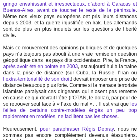
gringo envahissant et irrespectueux, d’abord à Caracas et
Buenos-Aires, avant de toucher le reste de la péninsule
.
Même nos vieux pays européens ont pris leurs distances
depuis 2003, et la guerre injustifiée en Irak. Les allemands
sont de plus en plus inquiets sur les questions de liberté
civile.
Mais ce mouvement des opinions publiques et de quelques
pays n’a toujours pas abouti à une vraie remise en question
géopolitique dans les pays dits occidentaux. Pire, la France,
après avoir été en pointe en 2003
, est aujourd’hui à la traine
dans la prise de distance (sur Cuba, la Russie, l’Iran ou
l’extra-territorialité de son droit
) devrait imposer une prise de
distance beaucoup plus forte. Comme si la menace terroriste
islamiste paralysait ces dirigeants qui n’osent pas remettre
en cause ce qui devrait l’être (l’OTAN, le dollar), par peur de
se retrouver seul face à « l’axe du mal »… Il est vrai que
les
failles de certains contre-modèles érigés un peu trop
rapidement en modèles, ne facilitent pas les choses
.
Heureusement,
pour paraphraser Régis Debray
, nous ne
sommes pas encore complètement devenus étasuniens.