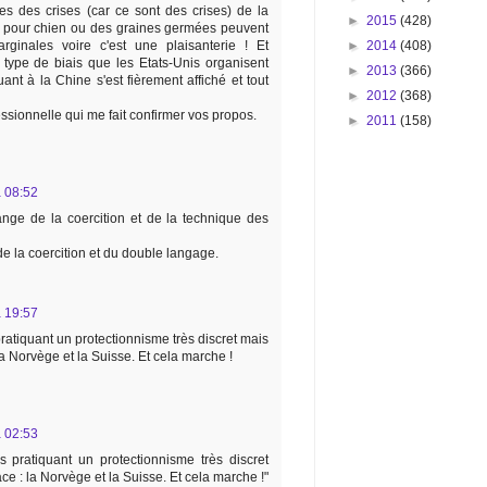
es des crises (car ce sont des crises) de la
►
2015
(428)
re pour chien ou des graines germées peuvent
marginales voire c'est une plaisanterie ! Et
►
2014
(408)
e type de biais que les Etats-Unis organisent
►
2013
(366)
ant à la Chine s'est fièrement affiché et tout
►
2012
(368)
ssionnelle qui me fait confirmer vos propos.
►
2011
(158)
 08:52
ange de la coercition et de la technique des
de la coercition et du double langage.
 19:57
atiquant un protectionnisme très discret mais
a Norvège et la Suisse. Et cela marche !
 02:53
 pratiquant un protectionnisme très discret
e : la Norvège et la Suisse. Et cela marche !"