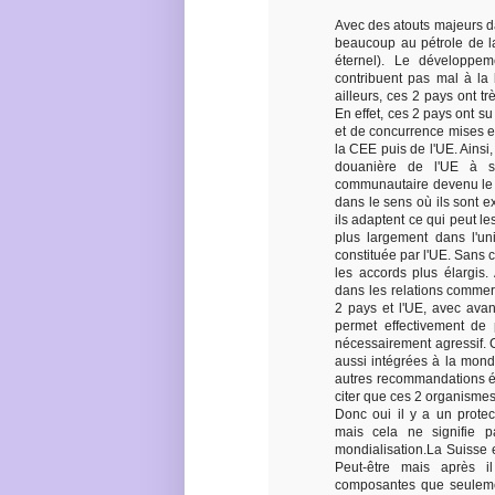
Avec des atouts majeurs d
beaucoup au pétrole de l
éternel). Le développeme
contribuent pas mal à la
ailleurs, ces 2 pays ont tr
En effet, ces 2 pays ont s
et de concurrence mises e
la CEE puis de l'UE. Ainsi,
douanière de l'UE à s
communautaire devenu le c
dans le sens où ils sont ex
ils adaptent ce qui peut le
plus largement dans l'u
constituée par l'UE. Sans c
les accords plus élargis.
dans les relations commer
2 pays et l'UE, avec avan
permet effectivement de 
nécessairement agressif.
aussi intégrées à la mondi
autres recommandations é
citer que ces 2 organismes
Donc oui il y a un prote
mais cela ne signifie pa
mondialisation.La Suisse 
Peut-être mais après i
composantes que seulemen