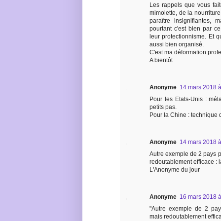
Les rappels que vous fait
mimolette, de la nourritu
paraître insignifiantes, 
pourtant c'est bien par c
leur protectionnisme. Et qu
aussi bien organisé.
C'est ma déformation profe
A bientôt
Anonyme
14 mars 2018 à
Pour les Etats-Unis : mél
petits pas.
Pour la Chine : technique 
Anonyme
14 mars 2018 à
Autre exemple de 2 pays pr
redoutablement efficace : l
L'Anonyme du jour
Anonyme
16 mars 2018 à
"Autre exemple de 2 pays
mais redoutablement efficac