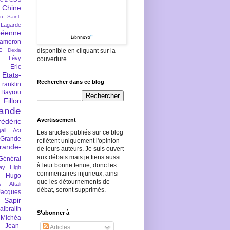
Chine
an Saint-
Lagarde
péenne
ameron
e
Dexia
disponible en cliquant sur la
 Lévy
couverture
Eric
Etats-
Rechercher dans ce blog
Franklin
 Bayrou
llon
lande
Avertissement
rédéric
all Act
Les articles publiés sur ce blog
Grande
reflètent uniquement l'opinion
rande-
de leurs auteurs. Je suis ouvert
aux débats mais je tiens aussi
Général
à leur bonne tenue, donc les
ay
High
commentaires injurieux, ainsi
Hugo
que les détournements de
s Attali
débat, seront supprimés.
Jacques
 Sapir
braith
S’abonner à
 Michéa
Jean-
Articles