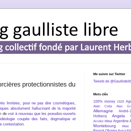
Me suivre sur Twitter
Tweets de @Gaullisteli
rcières protectionnistes du
Mots clés
100% money
Agr
1929
rès limitées, pour ne pas dire cosmétiques,
Alain Cotta
Alan Gr
tiques absolument hallucinant de la majorité
Allemagne
André-
on de
voir à nouveau que les pseudos-ouverts
Angela 
Holbecq
idéologie coupée des faits, dogmatique et
Argentine
Arcelor-Mittal
te contestation
.
Montebourg
Attac
Barack Obama
Brésil
Bâl