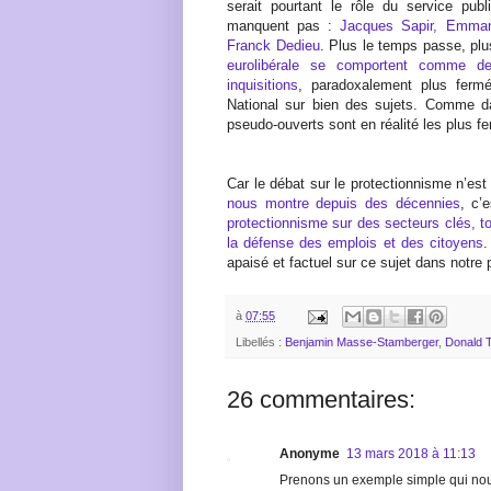
serait pourtant le rôle du service publi
manquent pas :
Jacques Sapir, Emman
Franck Dedieu
. Plus le temps passe, pl
eurolibérale se comportent comme d
inquisitions
, paradoxalement plus fermé
National sur bien des sujets. Comme 
pseudo-ouverts sont en réalité les plus f
Car le débat sur le protectionnisme n’est
nous montre depuis des décennies
, c’
protectionnisme sur des secteurs clés, t
la défense des emplois et des citoyens
.
apaisé et factuel sur ce sujet dans notre 
à
07:55
Libellés :
Benjamin Masse-Stamberger
,
Donald 
26 commentaires:
Anonyme
13 mars 2018 à 11:13
Prenons un exemple simple qui nous 