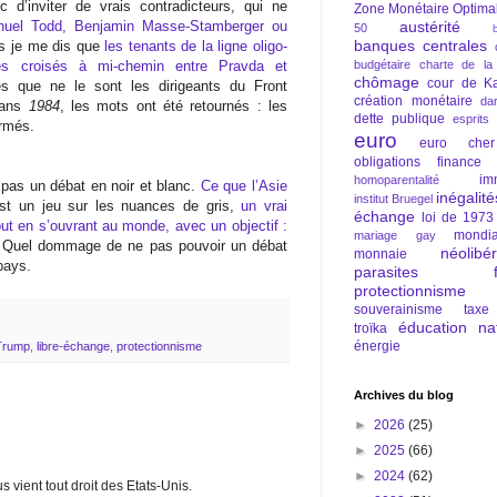
c d’inviter de vrais contradicteurs, qui ne
Zone Monétaire Optima
austérité
uel Todd, Benjamin Masse-Stamberger ou
50
banques centrales
us je me dis que
les tenants de la ligne oligo-
budgétaire
charte de la
es croisés à mi-chemin entre Pravda et
chômage
cour de Ka
s que ne le sont les dirigeants du Front
création monétaire
da
dans
1984
, les mots ont été retournés : les
dette publique
esprits
ermés.
euro
euro cher
obligations
finance
im
homoparentalité
 pas un débat en noir et blanc.
Ce que l’Asie
inégalité
institut Bruegel
est un jeu sur les nuances de gris,
un vrai
échange
loi de 1973
out en s’ouvrant au monde, avec un objectif :
mondia
mariage gay
 Quel dommage de ne pas pouvoir un débat
néolibé
monnaie
pays.
parasites fi
protectionnisme
souverainisme
taxe
éducation nat
troïka
énergie
Trump
,
libre-échange
,
protectionnisme
Archives du blog
►
2026
(25)
►
2025
(66)
►
2024
(62)
vient tout droit des Etats-Unis.