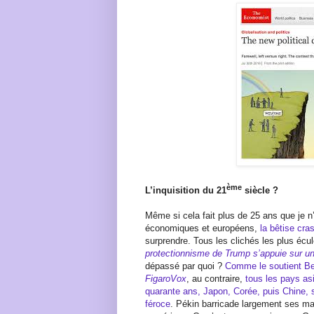
ème
L’inquisition du 21
siècle ?
Même si cela fait plus de 25 ans que je n
économiques et européens,
la bêtise cras
surprendre. Tous les clichés les plus éculé
protectionnisme de Trump s’appuie sur u
dépassé par quoi ?
Comme le soutient B
FigaroVox
, au contraire,
tous les pays as
quarante ans, Japon, Corée, puis Chine, 
féroce
. Pékin barricade largement ses m