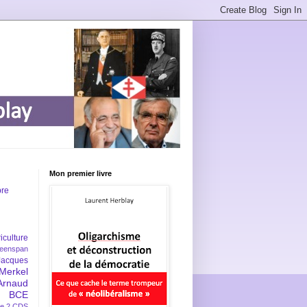
Mon premier livre
bre
iculture
eenspan
Jacques
Merkel
Arnaud
BCE
e 2
CDS