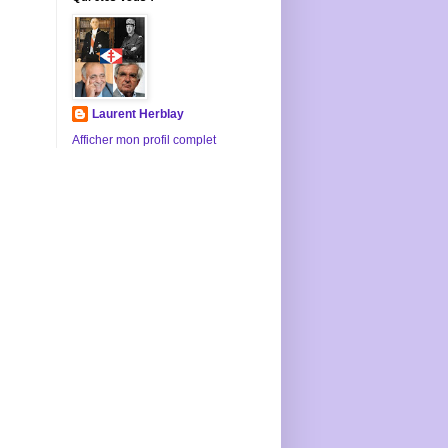
Laurent Herblay
Afficher mon profil complet