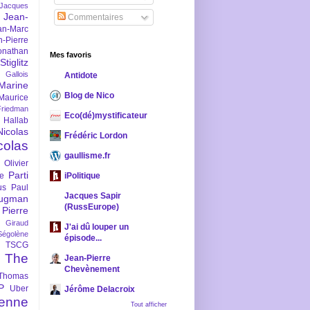
-Jacques
Jean-
Commentaires
an-Marc
n-Pierre
onathan
Mes favoris
iglitz
 Gallois
Antidote
Marine
Blog de Nico
Maurice
iedman
Eco(dé)mystificateur
 Hallab
Nicolas
Frédéric Lordon
colas
gaullisme.fr
Olivier
Parti
ne
iPolitique
us
Paul
Jacques Sapir
ugman
(RussEurope)
Pierre
l Giraud
J'ai dû louper un
Ségolène
épisode...
TSCG
The
Jean-Pierre
Chevènement
Thomas
P
Uber
Jérôme Delacroix
enne
Tout afficher