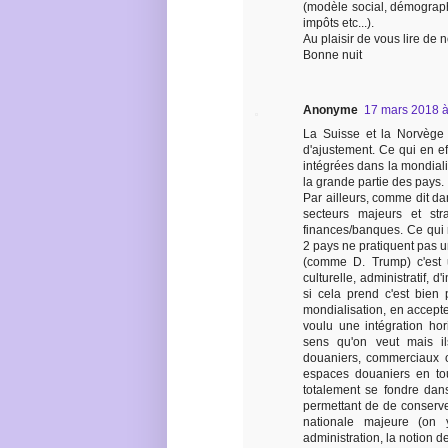
(modèle social, démographi
impôts etc...).
Au plaisir de vous lire de
Bonne nuit
Anonyme
17 mars 2018 à
La Suisse et la Norvège 
d'ajustement. Ce qui en e
intégrées dans la mondial
la grande partie des pays.
Par ailleurs, comme dit da
secteurs majeurs et str
finances/banques. Ce qui
2 pays ne pratiquent pas u
(comme D. Trump) c'est u
culturelle, administratif, 
si cela prend c'est bien
mondialisation, en accepten
voulu une intégration hor
sens qu'on veut mais il
douaniers, commerciaux o
espaces douaniers en tou
totalement se fondre dan
permettant de de conserve
nationale majeure (on 
administration, la notion de 