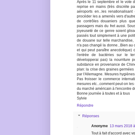
Après le 11 septembre et le vote d
reprise en mains (très discrète pa
aéroports en...les renationalisant
procéder les a amenés vers d'autre
de contrôles douaniers plus que
passagers mais du fret aussi. Sou
joyeuseté de ce genre soient glissé
passés tout simplement à une politi
de douane sur telle marchandise, 
n'a pas changé la donne...Bien au co
et qui peut paraître anecdotique) d
l'entrée de bactéries sur le te
développerai pas) la nourriture 
substance en provenance de Chine.
plan: la crise des graines germée
par l'Allemagne. Mesures hygiènes a
Pas froisser le commerce internatio
mesures etc...comment peut-on les q
du marché américain à l'encontre d
Bonne journée à toutes et à tous
Sylvie
Répondre
Réponses
Anonyme
13 mars 2018 à
Tout à fait d'accord avec 