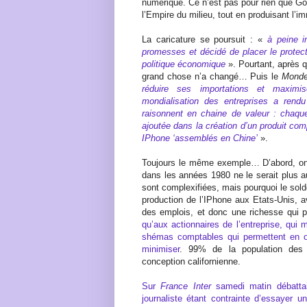
numérique. Ce n’est pas pour rien que Go
l’Empire du milieu, tout en produisant l
La caricature se poursuit : «
à peine 
promesses et décidé de placer le protec
politique économique
». Pourtant, après q
grand chose n’a changé… Puis le
Mond
réduire ses importations et maximis
mondialisation des entreprises a rend
raisonnent en chaine de valeur : chaqu
ajoutée dans la création d’un produit com
IPhone ‘assemblés en Chine’
».
Toujours le même exemple… D’abord, on 
dans les années 1980 ne le serait plus a
sont complexifiées, mais pourquoi le sol
production de l’IPhone aux Etats-Unis, 
des emplois, et donc une richesse qui pr
qu’aux actionnaires de l’entreprise, qui m
shémas comptables qui permettent en ou
minimiser
. 99% de la population des E
conception californienne.
Sur
France Inter
samedi matin débattai
journaliste étant contrainte d’essayer 