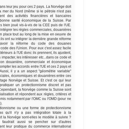
ans leur jeu pour ces 2 pays. La Norvège doit
a mer du Nord (même si le pétrole n'est pas
nt des activités financières et bancaires
 bonne santé économique de la Suisse. Par
ès bien joué vis-à-vis de la CEE puis de l'UE.
u intégrer les règles commerciales, douanières
n place tout au long de la mise en oeuvre de
 ils ont su intégrer la dernière grande réforme
avoir la réforme du code des douanes
ode des l'Union. Pour eux c'est assez facile
térieurs à l'UE donc ils prennent, ils ajustent,
s impacter, les intéresser etc...dans ce code et
nion douanière, commerciale et économique
ompter les accords entre l'UE et ces 2 pays et
 Aussi, il y a un aspect "géométrie variable"
ciales, économiques et douanières entre ces
tage Norvège et Suisse. Et c'est ce qui leur
pratiquer un protectionnisme discret et pas
 Cependant, la Norvège comme la Suisse sont
alisation et répondent aux règles, critères et
mis notamment par l'OMC ou l'OMD (pour ne
).
ctionnisme ou une forme de protectionnisme
s qu'il n'y a pas intégration totale à la
et la Norvège sont-elles le modèle à suivre ?
l faudrait aussi se pencher sur d'autres
t leur pratique du commerce international