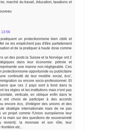
e, marché du travail, éducation, taxations et
 nouveau
 13:56
pratiquent un protectionnisme bien ciblé et
ffet ne les empêchent pas d'être parfaitement
isation et de la pratiquer à haute dose comme
ns un des posts la Suisse et la Norvège ont 2
atégiques dans leur économie: pétrole et
 représente une manne non négligeable. Ces
n protectionnisme opportuniste ou publicitaire
ne continuité de leur modèle social, éco',
d'immigration ou encore socio-professionnel. Et
 parce que ces 2 pays sont à fond dans la
t les règles et les institutions mais n'ont pas
izontale, verticale, en oblique enfin dans le
s ont choisi de participer à des accords
u encore éco, d'intégrer des unions et des
te stratégie internationale mais de ne pas
s un projet comme l'Union européenne leur
r la main sur des questions de souveraineté
y revient): la monnaie et son rôle, leur
frontière etc...