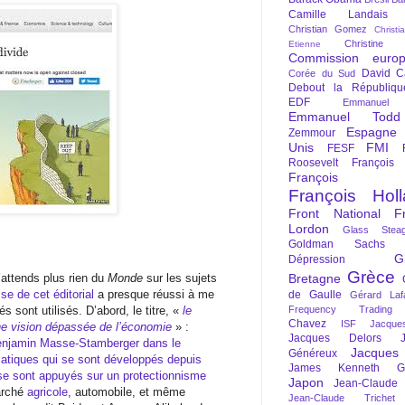
Camille Landais
Christian Gomez
Christi
Christine 
Etienne
Commission euro
David C
Corée du Sud
Debout la Républiqu
EDF
Emmanuel
Emmanuel Todd
Espagne
Zemmour
Unis
FMI
FESF
Roosevelt
François
François Fi
François Hol
Front National
F
Lordon
Glass Steag
Goldman Sachs
G
Dépression
Grèce
Bretagne
’attends plus rien du
Monde
sur les sujets
se de cet éditorial
a presque réussi à me
de Gaulle
Gérard Laf
Frequency Trading
s sont utilisés. D’abord, le titre, «
le
Chavez
ISF
Jacque
ne vision dépassée de l’économie
» :
Jacques Delors
enjamin Masse-Stamberger dans le
Jacques
Généreux
iatiques qui se sont développés depuis
James Kenneth Gal
se sont appuyés sur un protectionnisme
Japon
Jean-Claude
arché
agricole
, automobile, et même
Jean-Claude Trichet