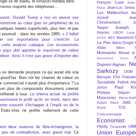
ogle se dit Baidu, et Amazon Alibaba dans
François Copé
Jean
’immense majorité des téléphones…
Jean-Luc Gréau
Rosa
Luc Mélenchon
Je
investi, Donald Trump a mis en œuvre ses
Ayrault
Jea
Chevènement
J
tionnisme au cœur (pas en périphérie) de sa
Joseph St
Tepper
uelques tweets superficiels, plus rien, et pas
Keynes
LIBOR
Louis
e
poursuit : dans les années 1980, «
il fallait
Maastricht
MES
M'PEP
er ses exportations pour s’enrichir. La
Le Pen
Mario Draghi
u cette analyse caduque. Les économistes
Allais
Milton Fr
e pays doit apporter le maximum de valeur
Monsanto
Morad el
plexe. Ainsi il n’est pas grave d’importer des
Muhammad Yunus
Ni
Dupont-Aignan
Sarkozy
OGM
se demande pourquoi ce qui aurait été vrai
Berruyer
PSA
Palesti
ujourd’hui. Bien sûr les chaines de valeur se
Socialiste
Patrick Art
de commercial n’aurait plus d’importance ? La
Paul Kr
Jorion
avec plus de composants étasuniens créerait
Philippe Séguin
ofiterait à tous.
Le shéma actuel ne profite
Moscovici
Pierre-Noë
aximisent le profit qu’ils en tirent, dans des
SMIC
Robert Reich
tre souvent d’échapper à l’impôt ou de le
TCE
Royal
tats-Unis ne profite nullement de cette
Tchécoslovaquie
Economist
UM
Piketty
ent deux nuances de libre-échangistes, la
Tocqueville
Union Europé
un peu de contradiction, avec grand mal
. Ce