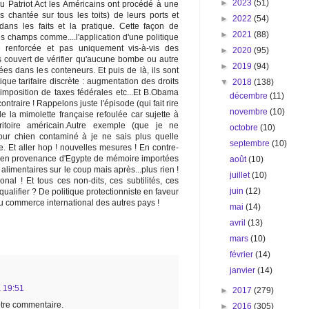
►
2023
(51)
u Patriot Act les Américains ont procédé à une
s chantée sur tous les toits) de leurs ports et
►
2022
(54)
 dans les faits et la pratique. Cette façon de
►
2021
(88)
s champs comme....l'application d'une politique
 renforcée et pas uniquement vis-à-vis des
►
2020
(95)
s couvert de vérifier qu'aucune bombe ou autre
►
2019
(94)
es dans les conteneurs. Et puis de là, ils sont
que tarifaire discrète : augmentation des droits
▼
2018
(138)
imposition de taxes fédérales etc...Et B.Obama
décembre
(11)
ntraire ! Rappelons juste l'épisode (qui fait rire
novembre
(10)
e la mimolette française refoulée car sujette à
rritoire américain.Autre exemple (que je ne
octobre
(10)
pour chien contaminé à je ne sais plus quelle
septembre
(10)
 Et aller hop ! nouvelles mesures ! En contre-
s en provenance d'Egypte de mémoire importées
août
(10)
limentaires sur le coup mais après...plus rien !
juillet
(10)
nal ! Et tous ces non-dits, ces subtilités, ces
juin
(12)
ualifier ? De politique protectionniste en faveur
u commerce international des autres pays !
mai
(14)
avril
(13)
mars
(10)
février
(14)
janvier
(14)
 19:51
►
2017
(279)
votre commentaire.
►
2016
(305)