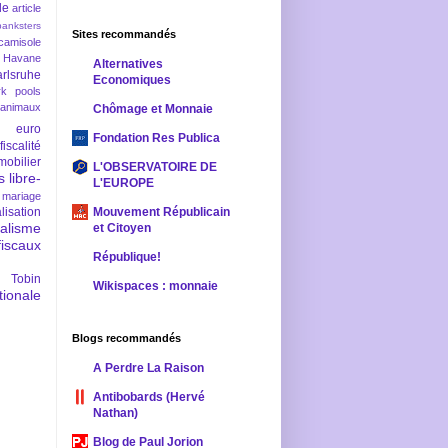
le
article
banksters
Sites recommandés
camisole
 Havane
Alternatives
rlsruhe
Economiques
rk pools
 animaux
Chômage et Monnaie
euro
Fondation Res Publica
fiscalité
mobilier
L'OBSERVATOIRE DE
s
libre-
L'EUROPE
mariage
lisation
Mouvement Républicain
ralisme
et Citoyen
scaux
République!
 Tobin
Wikispaces : monnaie
ionale
Blogs recommandés
A Perdre La Raison
Antibobards (Hervé
Nathan)
Blog de Paul Jorion