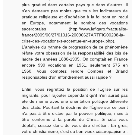
plus graduel dans certains pays que dans d'autres. Il
n'en demeure pas moins que tous les indicateurs de
pratique religieuse et d'adhésion à la foi sont en recul
en Europe, notamment le nombre des vocations
sacerdotales (http://www.lefigaro.fr/actualite-
france/2009/06/27/01016-20090627ARTFIG00208-la-
crise-des-vocations-s-accentue-en-europe-.php).
L'analyse du rythme de progression de ce phénomène
réfute votre obsession de la responsabilité des lois de
laïcité des années 1880-1905. On comptait en France
encore 999 vocations en 1951, seulement 575 en
1960. Vous comptez rendre Combes et Briand
responsables d'un effondrement aussi rapide ?
Enfin, vous regrettez la position de l'Église sur les
migrants, pour rajouter cependant qu'il n'en aurait pas
été de même avec une orientation politique différente
des États. Pourtant la doctrine de l'Église sur ce point
n'a pas à être dictée par le pouvoir politique, mais à
être conforme à la parole du Christ. Si cela vous
déplaît, cessez donc de vous dire chrétien. En gros,
votre christianisme, c'est du bon vieux césaropapisme :