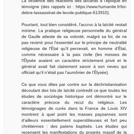
La virulence des réactions des laïcards à l'époque en
témoigne (des rappels ici : https://www.humanite.fr/loi-
debre-lassassinat-de-lecole-publique-613910).
Pourtant, tout bien considéré, l'accroc à la laïcité restait
minime. La pratique religieuse personnelle du général
de Gaulle atteste de sa volonté, malgré sa foi, de ne
pas revenir pour l'essentiel sur le principe de neutralité
religieuse de l'État qu'il percevait, en homme d'État,
comme nécessaire à la paix civile (les messes de
l'Élysée avaient un caractère strictement privé et le
général avait fait clairement savoir à son neveu qui
officiait qu'il n'était pas l'aumônier de l'Élysée).
Ce que vous dites par contre sur la déchristianisation
découlant des lois de laïcité contredit ce que toutes les
études de sociologie historique ont démontré sur le
caractère précoce du recul du religieux. Les
témoignages de curés dans la France de Louis XIV
montrent à quel point les masses paysannes sont
d'ailleurs essentiellement superstitieuses et fort peu
chrétiennes : des païens baptisés. Les études qui
recensent les manifestations du progrès massif de la