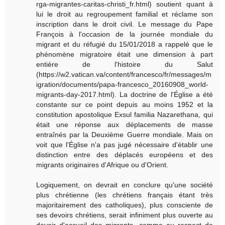
rga-migrantes-caritas-christi_fr.html) soutient quant à
lui le droit au regroupement familial et réclame son
inscription dans le droit civil. Le message du Pape
François à l'occasion de la journée mondiale du
migrant et du réfugié du 15/01/2018 a rappelé que le
phénomène migratoire était une dimension à part
entière de l'histoire du Salut
(https://w2.vatican.va/content/francesco/fr/messages/m
igration/documents/papa-francesco_20160908_world-
migrants-day-2017.html). La doctrine de l'Église a été
constante sur ce point depuis au moins 1952 et la
constitution apostolique Exsul familia Nazarethana, qui
était une réponse aux déplacements de masse
entraînés par la Deuxième Guerre mondiale. Mais on
voit que l'Église n'a pas jugé nécessaire d'établir une
distinction entre des déplacés européens et des
migrants originaires d'Afrique ou d'Orient.
Logiquement, on devrait en conclure qu'une société
plus chrétienne (les chrétiens français étant très
majoritairement des catholiques), plus consciente de
ses devoirs chrétiens, serait infiniment plus ouverte au