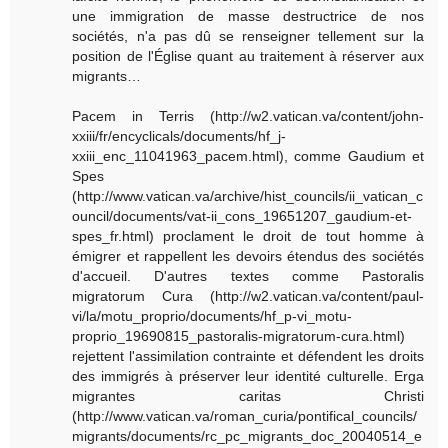
une immigration de masse destructrice de nos
sociétés, n'a pas dû se renseigner tellement sur la
position de l'Église quant au traitement à réserver aux
migrants…
Pacem in Terris (http://w2.vatican.va/content/john-
xxiii/fr/encyclicals/documents/hf_j-
xxiii_enc_11041963_pacem.html), comme Gaudium et
Spes
(http://www.vatican.va/archive/hist_councils/ii_vatican_c
ouncil/documents/vat-ii_cons_19651207_gaudium-et-
spes_fr.html) proclament le droit de tout homme à
émigrer et rappellent les devoirs étendus des sociétés
d'accueil. D'autres textes comme Pastoralis
migratorum Cura (http://w2.vatican.va/content/paul-
vi/la/motu_proprio/documents/hf_p-vi_motu-
proprio_19690815_pastoralis-migratorum-cura.html)
rejettent l'assimilation contrainte et défendent les droits
des immigrés à préserver leur identité culturelle. Erga
migrantes caritas Christi
(http://www.vatican.va/roman_curia/pontifical_councils/
migrants/documents/rc_pc_migrants_doc_20040514_e