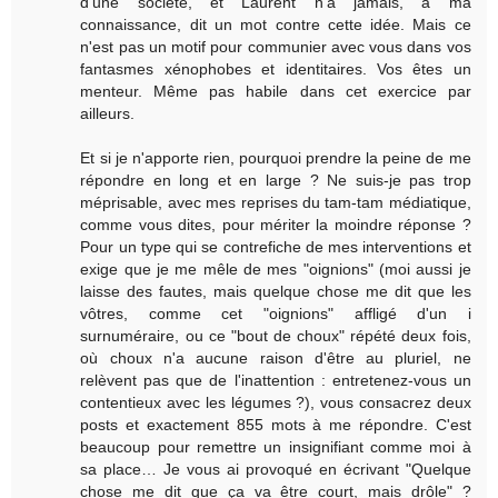
d'une société, et Laurent n'a jamais, à ma
connaissance, dit un mot contre cette idée. Mais ce
n'est pas un motif pour communier avec vous dans vos
fantasmes xénophobes et identitaires. Vos êtes un
menteur. Même pas habile dans cet exercice par
ailleurs.
Et si je n'apporte rien, pourquoi prendre la peine de me
répondre en long et en large ? Ne suis-je pas trop
méprisable, avec mes reprises du tam-tam médiatique,
comme vous dites, pour mériter la moindre réponse ?
Pour un type qui se contrefiche de mes interventions et
exige que je me mêle de mes "oignions" (moi aussi je
laisse des fautes, mais quelque chose me dit que les
vôtres, comme cet "oignions" affligé d'un i
surnuméraire, ou ce "bout de choux" répété deux fois,
où choux n'a aucune raison d'être au pluriel, ne
relèvent pas que de l'inattention : entretenez-vous un
contentieux avec les légumes ?), vous consacrez deux
posts et exactement 855 mots à me répondre. C'est
beaucoup pour remettre un insignifiant comme moi à
sa place… Je vous ai provoqué en écrivant "Quelque
chose me dit que ça va être court, mais drôle" ?