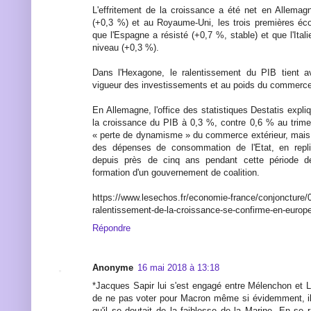
L'effritement de la croissance a été net en Allema
(+0,3 %) et au Royaume-Uni, les trois premières éc
que l'Espagne a résisté (+0,7 %, stable) et que l'Ita
niveau (+0,3 %).
Dans l'Hexagone, le ralentissement du PIB tient a
vigueur des investissements et au poids du commerce 
En Allemagne, l'office des statistiques Destatis expli
la croissance du PIB à 0,3 %, contre 0,6 % au trime
« perte de dynamisme » du commerce extérieur, mais
des dépenses de consommation de l'Etat, en repli
depuis près de cinq ans pendant cette période de
formation d'un gouvernement de coalition.
https://www.lesechos.fr/economie-france/conjoncture
ralentissement-de-la-croissance-se-confirme-en-euro
Répondre
Anonyme
16 mai 2018 à 13:18
*Jacques Sapir lui s'est engagé entre Mélenchon et 
de ne pas voter pour Macron même si évidemment, il
qu'il se doutait de la faiblesse de la Marine. En se