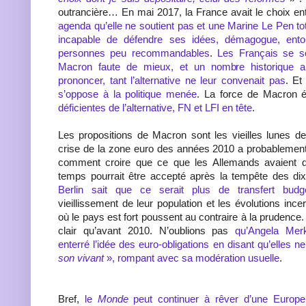
outrancière… En mai 2017, la France avait le choix en
agenda qu’elle ne soutient pas et une Marine Le Pen t
incapable de défendre ses idées, démagogue, ento
personnes peu recommandables
.
Les Français se s
Macron faute de mieux, et un nombre historique 
prononcer, tant l’alternative ne leur convenait pas
. Et
s’oppose à la politique menée
. La force de Macron é
déficientes de l’alternative, FN et LFI en tête
.
Les propositions de Macron sont les vieilles lunes de
crise de la zone euro des années 2010 a probablement
comment croire que ce que les Allemands avaient d
temps pourrait être accepté après la tempête des di
Berlin sait que ce serait plus de transfert budgé
vieillissement de leur population et les évolutions ince
où le pays est fort poussent au contraire à la prudence.
clair qu’avant 2010. N’oublions pas
qu’Angela Mer
enterré l’idée des euro-obligations en disant qu’elles n
son vivant
», rompant avec sa modération usuelle
.
Bref,
le
Monde
peut continuer à rêver d’une Europe 