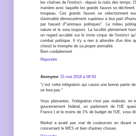
les chaînes de l'instinct - depuis la nuits des temps. O
manière avec laquelle les grands fauves se déchirent e
troupeau. Ces grands fauves se sélectionnent e
d'animalité démesurément supérieur à leur part d'hum
par hasard d'"animaux politiques". Le milieu polit
nature et le sera toujours. La lucidité pleinement hu
un regard accablé sur le triste cirque de l'instinct qu
combat politique. Il n'y a rien à attendre d'un être qui
choisit le triomphe de sa propre animalité.
Bien cordialement.
Répondre
Anonyme
15 mai 2018 à 08:50
"c’est cette intégration qui cause une bonne partie d
se fera pas."
Vous plaisantez, l'intégration n'est pas réalisée, en
gouvernement fédéral, un parlement de l'UE qua
France ) et le moins de 1% de budget de l'UE, vous êt
Merkel a avalé pas mal de couleuvres en disant ne
concernant le MES et bien d'autres choses.