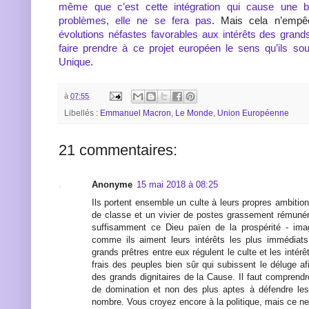
même que c’est cette intégration qui cause une 
problèmes, elle ne se fera pas
. Mais cela n’empê
évolutions néfastes favorables aux intérêts des gran
faire prendre à ce projet européen le sens qu’ils sou
Unique
.
à
07:55
Libellés :
Emmanuel Macron
,
Le Monde
,
Union Européenne
21 commentaires:
Anonyme
15 mai 2018 à 08:25
Ils portent ensemble un culte à leurs propres ambitio
de classe et un vivier de postes grassement rémunér
suffisamment ce Dieu païen de la prospérité - imag
comme ils aiment leurs intérêts les plus immédiats
grands prêtres entre eux régulent le culte et les intérê
frais des peuples bien sûr qui subissent le déluge afi
des grands dignitaires de la Cause. Il faut comprendr
de domination et non des plus aptes à défendre les
nombre. Vous croyez encore à la politique, mais ce n