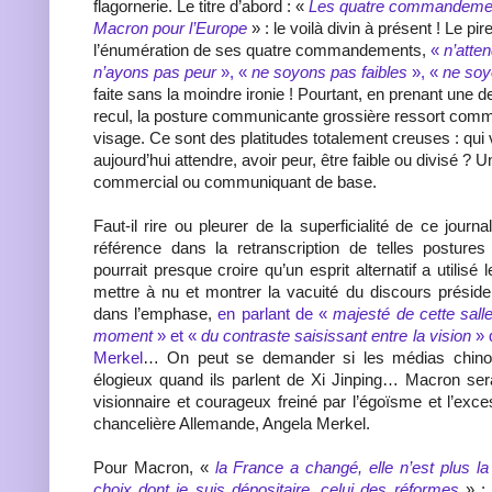
flagornerie. Le titre d’abord : «
Les quatre commandeme
Macron pour l’Europe
» : le voilà divin à présent ! Le pir
l’énumération de ses quatre commandements,
«
n’atte
n’ayons pas peur
», «
ne soyons pas faibles
», «
ne soy
faite sans la moindre ironie ! Pourtant, en prenant une
recul, la posture communicante grossière ressort comm
visage. Ce sont des platitudes totalement creuses : qui
aujourd’hui attendre, avoir peur, être faible ou divisé ? 
commercial ou communiquant de base.
Faut-il rire ou pleurer de la superficialité de ce journ
référence dans la retranscription de telles postur
pourrait presque croire qu’un esprit alternatif a utilisé
mettre à nu et montrer la vacuité du discours président
dans l’emphase,
en parlant de «
majesté de cette sall
moment
» et «
du contraste saisissant entre la vision
» 
Merkel
… On peut se demander si les médias chinoi
élogieux quand ils parlent de Xi Jinping… Macron sera
visionnaire et courageux freiné par l’égoïsme et l’exc
chancelière Allemande, Angela Merkel.
Pour Macron, «
la France a changé, elle n’est plus la
choix dont je suis dépositaire, celui des réformes
» : 