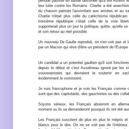
période patriote en bande dessinée qu'à été Astérix l
leur lutte contre les Romains. Charlie a été anarchiste,
du chauvin patriote l'assimilant aux armées et au s
Charlie n'était plus celle du catéchisme républica
troisième république c'était celle de la voie liber
supporterait plus un jour la politique, quitte, qu'elle s
et son retour au réel possible.
Un nouveau De Gaulle reproduit, on n'en voit pas et 
par un Macron qui rêve d'être un président de l'Europe 
Un candidat a un potentiel gaullien qu'il soit fonctionna
depuis le début et c'est Asselineau ignoré par les
souverainistes qui devraient le soutenir en s
évidemment le vomissent.
Je suis francophone et je vois les Français comme 
sont que des capitulards, des gauchistes ou des colla
Soyons sérieux, les Français aboieront en alle
moment ou ils se demanderont pourquoi ils ont été aus
Les Français suscitent de plus en plus le mépris et i
blancs pour le dire. On ne se voit pas de l'intérieur. 