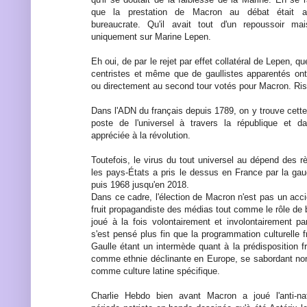
que la prestation de Macron au débat était ar
bureaucrate. Qu'il avait tout d'un repoussoir ma
uniquement sur Marine Lepen.
Eh oui, de par le rejet par effet collatéral de Lepen, 
centristes et même que de gaullistes apparentés ont 
ou directement au second tour votés pour Macron. Risi
Dans l'ADN du français depuis 1789, on y trouve cette p
poste de l'universel à travers la république et d
appréciée à la révolution.
Toutefois, le virus du tout universel au dépend des r
les pays-États a pris le dessus en France par la ga
puis 1968 jusqu'en 2018.
Dans ce cadre, l'élection de Macron n'est pas un acci
fruit propagandiste des médias tout comme le rôle de 
joué à la fois volontairement et involontairement pa
s'est pensé plus fin que la programmation culturelle 
Gaulle étant un intermède quant à la prédisposition 
comme ethnie déclinante en Europe, se sabordant non
comme culture latine spécifique.
Charlie Hebdo bien avant Macron a joué l'anti-nati