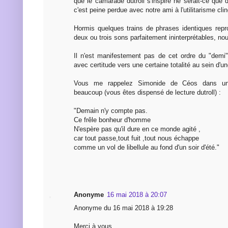
que le camarade dutroll s'inspire ne serait-ce que
c'est peine perdue avec notre ami à l'utilitarisme cli
Hormis quelques trains de phrases identiques repro
deux ou trois sons parfaitement ininterprétables, nou
Il n'est manifestement pas de cet ordre du "demi"
avec certitude vers une certaine totalité au sein d'un
Vous me rappelez Simonide de Céos dans un
beaucoup (vous êtes dispensé de lecture dutroll) :
"Demain n'y compte pas.
Ce frêle bonheur d'homme
N'espère pas qu'il dure en ce monde agité ,
car tout passe,tout fuit ,tout nous échappe
comme un vol de libellule au fond d'un soir d'été."
Anonyme
16 mai 2018 à 20:07
Anonyme du 16 mai 2018 à 19:28
Merci à vous.