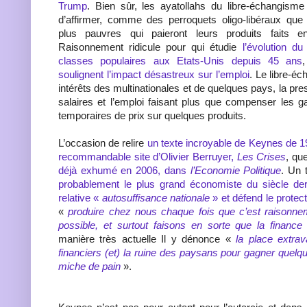
Trump
. Bien sûr, les ayatollahs du libre-échangis
d’affirmer, comme des perroquets oligo-libéraux que 
plus pauvres qui paieront leurs produits faits 
Raisonnement ridicule pour qui étudie
l’évolution d
classes populaires aux Etats-Unis depuis 45 ans
soulignent l’impact désastreux sur l’emploi
. Le libre-é
intérêts des multinationales et de quelques pays, la pres
salaires et l’emploi faisant plus que compenser les gai
temporaires de prix sur quelques produits.
L’occasion de relire
un texte incroyable de Keynes de 19
recommandable site d’Olivier Berruyer,
Les Crises
, qu
déjà exhumé en 2006, dans
l’Economie Politique
. Un 
probablement le plus grand économiste du siècle der
relative «
autosuffisance nationale
» et défend le protec
«
produire chez nous chaque fois que c’est raisonne
possible, et surtout faisons en sorte que la finance
manière très actuelle Il y dénonce «
la place extrav
financiers (et) la ruine des paysans pour gagner quel
miche de pain
».