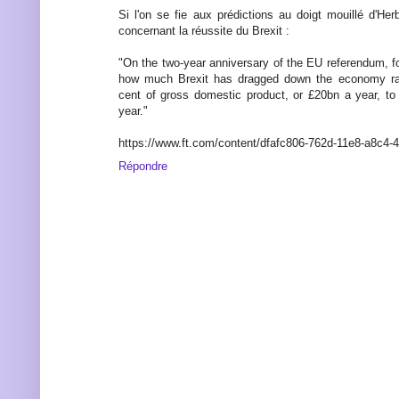
Si l'on se fie aux prédictions au doigt mouillé d'Herb
concernant la réussite du Brexit :
"On the two-year anniversary of the EU referendum, f
how much Brexit has dragged down the economy ra
cent of gross domestic product, or £20bn a year, to
year."
https://www.ft.com/content/dfafc806-762d-11e8-a8c4-
Répondre