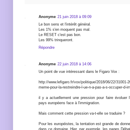
Anonyme
21 juin 2018 à 09:09
Le bon sens et l'intérêt général.
Les 1% s'en moquent pas mal.
Le RESET c'est pas bon.
Les 99% trinqueront.
Répondre
Anonyme
22 juin 2018 à 14:06
Un point de vue intéressant dans le Figaro Vox :
http://www.lefigaro.fr/vox/politique/2018/06/22/310
meme-pour-la-restreindre-l-ue-n-a-pas-a-s-occuper-d-i
il y a actuellement une pression pour faire évoluer l
pays européens face à l'immigration.
Mais comment cette pression va-t-elle se traduire ?
Pour les européistes, la tentation est grande de donne
dans ce domaine. Hier, par exemple, les pages Débat