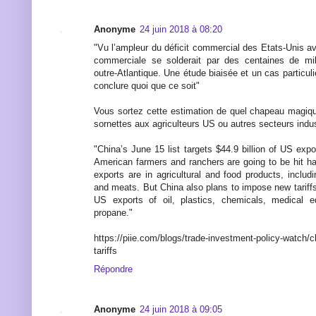
Anonyme
24 juin 2018 à 08:20
"Vu l’ampleur du déficit commercial des Etats-Unis a
commerciale se solderait par des centaines de mil
outre-Atlantique. Une étude biaisée et un cas particul
conclure quoi que ce soit"
Vous sortez cette estimation de quel chapeau magiqu
sornettes aux agriculteurs US ou autres secteurs indus
"China’s June 15 list targets $44.9 billion of US expo
American farmers and ranchers are going to be hit har
exports are in agricultural and food products, inclu
and meats. But China also plans to impose new tariffs o
US exports of oil, plastics, chemicals, medical eq
propane."
https://piie.com/blogs/trade-investment-policy-watch/ch
tariffs
Répondre
Anonyme
24 juin 2018 à 09:05