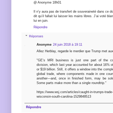
@ Anonyme 18h01
Il n’y aura pas de transfert de souveraineté dans ce do
dit qu’il fallait lui laisser les mains libres. J’ai voté b
lui en juin.
Répondre
Réponses
Anonyme
24 juin 2018 à 19:11
Allez Herblay, regarde le merdier que Trump met au
"GE’s MRI business is just one part of the co
division, which last year accounted for about 16% 
or $19 billion. Still, it offers a window into the comp
global trade, where components made in one coun
another—and, once in finished form, may be sold 
Some parts make more than a single roundtrip."
https://www.wsj.com/articles/caught-in-trumps-trade-f
wisconsin-south-carolina-1529848513
Répondre