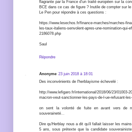
flagrante par la France d’un traité européen sur la con
BCE dans ce cas de figure ? Inutile de compter sur l
Le Pen pour répondre à ces questions :
https://www.lesechos.fr/finance-marches/marches-fin
les-taux-italiens-senvolent-apres-une-nomination-qui-e
2186078.php
Saul
Répondre
Anonyme
23 juin 2018 à 18:01
Des inconvénients de l'herblayisme échevelé :
http://www.lefigaro.fr/international/2018/06/23/0100
macron-veut-sanctionner-les-pays-de-l-ue-refusant-les
on sent la volonté de fuite en avant vers de n
souveraineté...
Dire qu'Herblay nous a dit qu'il fallait laisser les main
5 ans, sous prétexte que la candidate souverainist