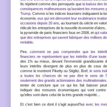
Ils répètent comme des perroquets que
la baisse des bo
conséquences malheureuses qu’auraient les mesures pr
Trump
. Comme si les indices boursiers indiquaient la b
économie,
eux qui ont démontré leur exubérance irration
occasions depuis 20 ans
, au tournant du siècle en valo
ridicule les entreprises de la nouvelle économie d’alors,
la pyramide de paris financiers fous en 2008, et
qui valo
que des entreprises qui savent fabriquer des millions d
rentable
.
Pire,
comment ne pas comprendre que les intérê
financiers ne représentent que les intérêts d’une toute 
des 1% au mieux, devant l’immensité grandissante de
leurs intérêts divergent de plus en plus de ceux de
comme le montrent Piketty ou Stiglitz. Bref,
le sens in
a toutes les chances de ne pas être le sens de l’i
seulement des grands actionnaires des multinationales
tenter de conclure que ce qui les fait baisser peu
indiquer des mesures économiques qui vont contre l
qu’elles vont dans celui de la très grande majorité…
Et c’est bien ce dont il s’agit aujourd’hui
avec les me