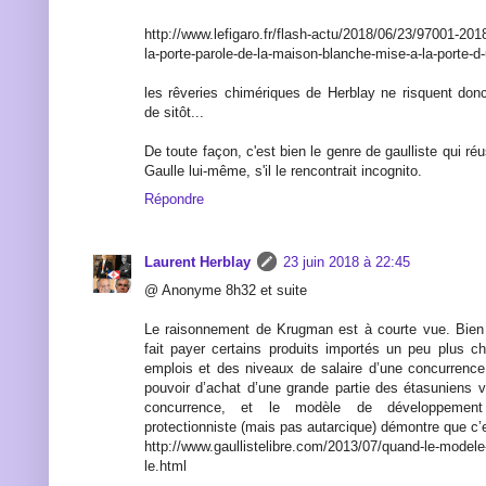
http://www.lefigaro.fr/flash-actu/2018/06/23/97001
la-porte-parole-de-la-maison-blanche-mise-a-la-porte-d
les rêveries chimériques de Herblay ne risquent don
de sitôt...
De toute façon, c'est bien le genre de gaulliste qui réu
Gaulle lui-même, s'il le rencontrait incognito.
Répondre
Laurent Herblay
23 juin 2018 à 22:45
@ Anonyme 8h32 et suite
Le raisonnement de Krugman est à courte vue. Bien 
fait payer certains produits importés un peu plus ch
emplois et des niveaux de salaire d’une concurrence
pouvoir d’achat d’une grande partie des étasuniens v
concurrence, et le modèle de développement 
protectionniste (mais pas autarcique) démontre que c’e
http://www.gaullistelibre.com/2013/07/quand-le-modele-
le.html