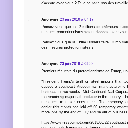
d'accord avec vous ? Et je ne parle pas des travaill
Anonyme
23 juin 2018 à 07:17
Pensez vous que les 2 millions de chômeurs suppl
mesures protectionnistes seront d'accord avec vous
Pensez vous que la Chine laissera faire Trump sans
des mesures protectionnistes ?
Anonyme
23 juin 2018 à 09:32
Premiers résultats du protectionnisme de Trump, une 
"President Trump’s tariff on steel imports that t
caused a southeast Missouri nail manufacturer to 
business in two weeks. Mid Continent Nail Corporat
the remaining major nail producer in the country – h
measures to make ends meet. The company em
earlier this month has laid off 60 temporary worke
more jobs by the end of July and be out of business
https://www.missourinet.com/2018/06/22/southeast-m
company-gets-hammered-by-trumps-tariffs/