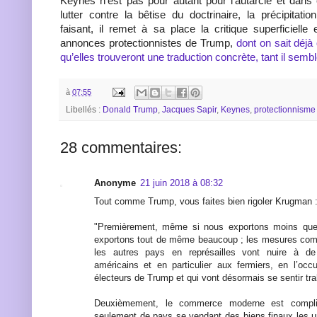
Keynes n’est pas pour autant pour l’autarcie et dans c
lutter contre la bêtise du doctrinaire, la précipitatio
faisant, il remet à sa place la critique superficiell
annonces protectionnistes de Trump,
dont on sait déjà 
qu’elles trouveront une traduction concrète, tant il sembl
à
07:55
Libellés :
Donald Trump
,
Jacques Sapir
,
Keynes
,
protectionnisme
28 commentaires:
Anonyme
21 juin 2018 à 08:32
Tout comme Trump, vous faites bien rigoler Krugman 
"Premièrement, même si nous exportons moins que
exportons tout de même beaucoup ; les mesures com
les autres pays en représailles vont nuire à de 
américains et en particulier aux fermiers, en l’oc
électeurs de Trump et qui vont désormais se sentir tra
Deuxièmement, le commerce moderne est compliq
seulement de pays se vendant des biens finaux les un