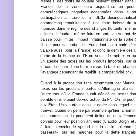
Même si des droits de douane peuvent exister, dans l
France de la zone euro aujourd’hui on peu
caractéristiques négatives accentuées dans le 
participation à l’Euro et à l’UE(la désindustrialisa
commercial) conduiraient à une forte baisse du
monnaie dans le régime des changes flottants, même s
ailleurs. Il faudrait même faire en sorte en sortant de
baisse pour limiter l’impact inflationniste de la sortie
l’Italie pour sa sortie de l’Euro dont on a parlé r
valable aussi pour la France) et donc la dernière des 
sortie de la France de l’Euro serait de mettre en 
unilatérale des taxes sur les produits importés, car
le cas de figure d’une forte baisse du taux de chang
l’avantage cependant de rétablir la compétitivité prix.
Quand à la proposition faite récemment par Marin
taxes sur les produits importés d’Allemagne elle es
l’autre cas où la France aurait décidé de rester da
semble être le point de vue actuel du FN. On ne peut
aux États-Unis surtout dans le cadre dans lequel el
trouver. Quand on pense par exemple qu’hier la nomin
de commission du parlement italien de deux économ
connus pour leur position anti-euro (Claudio Borghi et 
à faire s’envoler le spread sur la dette italienne. 
passerait-il sur les marchés pour la dette françai