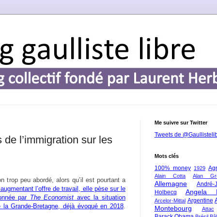
Me suivre sur Twitter
Tweets de @Gaullisteli
 de l’immigration sur les
Mots clés
100% money
Agr
1929
Alain Cotta
Alan Gr
n trop peu abordé, alors qu’il est pourtant a
Allemagne
André-
 augmentant l’offre de travail, elle pèse sur le
Angela 
Holbecq
donnée par
The Economist
avec la situation
Argentine
Arcelor-Mittal
e la Grande-Bretagne, déjà évoqué en 2018
.
Montebourg
Attac
Barack Obama
Brésil
Bâl