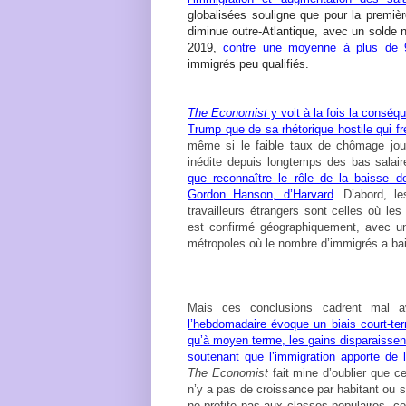
globalisées souligne que pour la premiè
diminue outre-Atlantique, avec un solde 
2019,
contre une moyenne à plus de
immigrés peu qualifiés.
The Economist
y voit à la fois la conséq
Trump que de sa rhétorique hostile qui f
même si le faible taux de chômage jou
inédite depuis longtemps des bas salair
que reconnaître le rôle de la baisse d
Gordon Hanson, d’Harvard
. D’abord, l
travailleurs étrangers sont celles où les
est confirmé géographiquement, avec un
métropoles où le nombre d’immigrés a ba
Mais ces conclusions cadrent mal 
l’hebdomadaire évoque un biais court-ter
qu’à moyen terme, les gains disparaissent 
soutenant que l’immigration apporte de
The Economist
fait mine d’oublier que ce
n’y a pas de croissance par habitant ou s
ne profite pas aux classes populaires, c