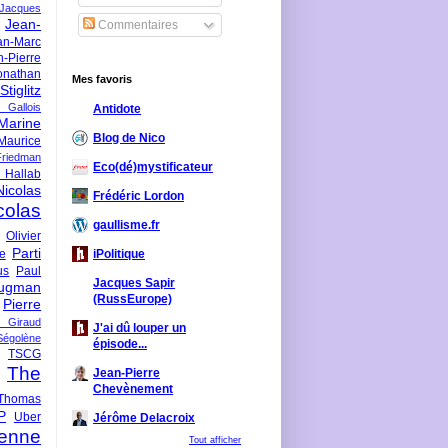
-Jacques
Jean-
Commentaires
an-Marc
n-Pierre
onathan
Mes favoris
iglitz
 Gallois
Antidote
Marine
Blog de Nico
Maurice
iedman
Eco(dé)mystificateur
 Hallab
Nicolas
Frédéric Lordon
colas
gaullisme.fr
Olivier
Parti
ne
iPolitique
us
Paul
Jacques Sapir
ugman
(RussEurope)
Pierre
l Giraud
J'ai dû louper un
Ségolène
épisode...
TSCG
The
Jean-Pierre
Chevènement
Thomas
P
Uber
Jérôme Delacroix
enne
Tout afficher