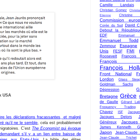
Camille Landais
Christian Gomez
Christi
Christine 
Etienne
Commission euro
David C
Corée du Sud
Debout la Républiqu
EDF
Emmanuel
Emmanuel Todd
Espagne
Zemmour
Unis
FMI
FESF
Roosevelt
François
François Fi
François Hol
Front National
F
Lordon
Glass Steag
Goldman Sachs
G
Dépression
Grèce
ux USA
Bretagne
de Gaulle
Gérard Laf
Frequency Trading
Chavez
ISF
Jacque
ère les déclarations fracassantes, et malgré
Jacques Delors
Jacques
Généreux
é qu’il ne le semble
, cela est probablement
James Kenneth Gal
igratoires. C’est
The Economist
qui évoque
Japon
Jean-Claude
demandant s’il y a un lien entre baisse de
Jean-Claude Trichet
aires aux Etats-Unis
. La bible des élites