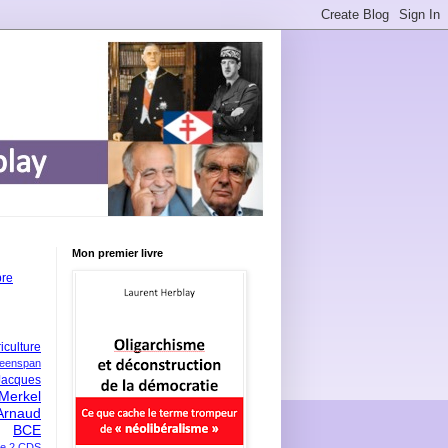
Mon premier livre
bre
iculture
eenspan
Jacques
Merkel
Arnaud
BCE
e 2
CDS