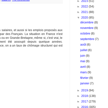
►
2023
(51)
►
2022
(54)
►
2021
(88)
▼
2020
(95)
décembre
(8)
novembre
(9)
s salaires, et aussi si les emplois proposés aux
octobre
(8)
par des Français. La situation en France n'est
ou en Grande-Bretagne, même si, c'est vrai, le
septembre
(7)
ement été assoupli depuis quelque années.
août
(6)
ce, on a un taux de chômage structurel qui est
juillet
(6)
juin
(9)
mai
(9)
avril
(8)
mars
(9)
février
(9)
janvier
(7)
►
2019
(94)
►
2018
(138)
►
2017
(279)
►
2016
(305)