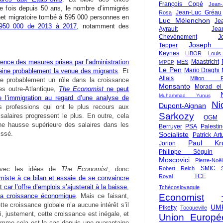
François Copé
Jean
re fois depuis 50 ans, le nombre d’immigrés
Jean-Luc Gréau
Rosa
net migratoire tombé à 595 000 personnes en
Luc Mélenchon
Je
 950 000 de 2013 à 2017
, notamment des
Ayrault
Jea
Chevènement
J
Joseph St
Tepper
Keynes
LIBOR
Louis
uence des mesures prises par l’administration
Maastricht
MES
M'PEP
Le Pen
Mario Draghi
reine probablement la venue des migrants
. Et
Allais
Milton Fr
e probablement un rôle dans la croissance
Monsanto
Morad el
es outre-Atlantique,
The Economist
ne peut
Muhammad Yunus
e l’immigration au regard d’une analyse de
Ni
Dupont-Aignan
es professions qui ont le plus recours aux
Sarkozy
 salaires progressent le plus. En outre, cela
OGM
e hausse supérieure des salaires dans les
Berruyer
PSA
Palesti
issé.
Socialiste
Patrick Art
Paul Kr
Jorion
Philippe Séguin
Moscovici
Pierre-Noë
SMIC
avec les idées de
The Economist
, donc
Robert Reich
TCE
Royal
miste à ce bilan et essaie de se convaincre
car l’offre d’emplois s’ajusterait à la baisse,
Tchécoslovaquie
 la croissance économique
. Mais ce faisant,
Economist
tte croissance globale n’a aucune intérêt s’il
UM
Piketty
Tocqueville
i, justement, cette croissance est inégale, et
Union Europé
omme cela est le cas depuis une quarantaine