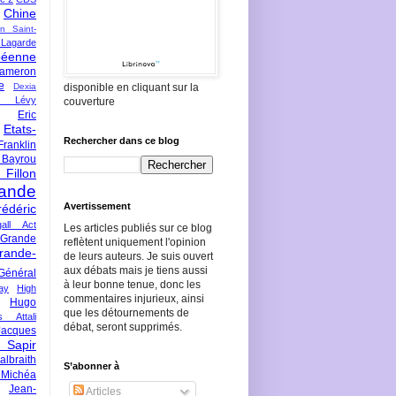
Chine
an Saint-
Lagarde
péenne
ameron
e
Dexia
disponible en cliquant sur la
 Lévy
couverture
Eric
Etats-
Rechercher dans ce blog
Franklin
 Bayrou
llon
lande
Avertissement
rédéric
all Act
Les articles publiés sur ce blog
Grande
reflètent uniquement l'opinion
rande-
de leurs auteurs. Je suis ouvert
aux débats mais je tiens aussi
Général
à leur bonne tenue, donc les
ay
High
commentaires injurieux, ainsi
Hugo
que les détournements de
s Attali
débat, seront supprimés.
Jacques
 Sapir
braith
S’abonner à
 Michéa
Jean-
Articles