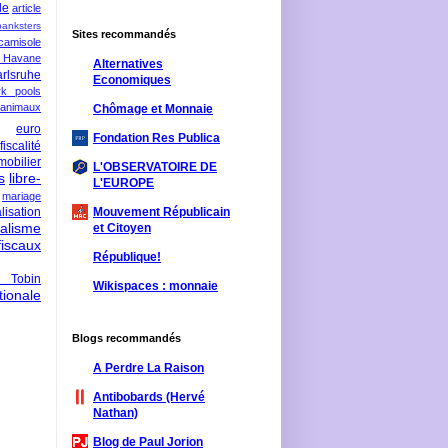
le
article
banksters
Sites recommandés
camisole
 Havane
Alternatives
rlsruhe
Economiques
rk pools
 animaux
Chômage et Monnaie
euro
Fondation Res Publica
fiscalité
mobilier
L'OBSERVATOIRE DE
s
libre-
L'EUROPE
mariage
lisation
Mouvement Républicain
ralisme
et Citoyen
scaux
République!
 Tobin
Wikispaces : monnaie
ionale
Blogs recommandés
A Perdre La Raison
Antibobards (Hervé
Nathan)
Blog de Paul Jorion