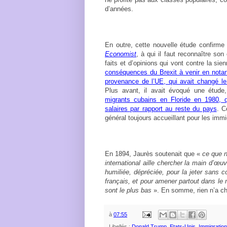
d’années.
En outre, cette nouvelle étude confirm
Economist
, à qui il faut reconnaître son
faits et d’opinions qui vont contre la si
conséquences du Brexit à venir en notant
provenance de l’UE, qui avait changé le 
Plus avant, il avait évoqué une étude
migrants cubains en Floride en 1980, 
salaires par rapport au reste du pays
. C
général toujours accueillant pour les immi
En 1894, Jaurès soutenait que «
ce que n
international aille chercher la main d’œuv
humiliée, dépréciée, pour la jeter sans 
français, et pour amener partout dans le
sont le plus bas
». En somme, rien n’a 
à
07:55
Libellés :
Donald Trump
,
Etats-Unis
,
Immigration