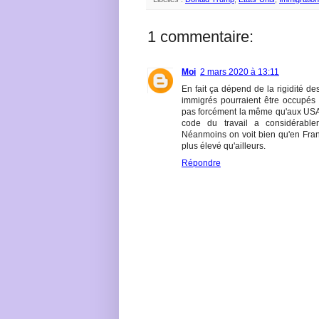
1 commentaire:
Moi
2 mars 2020 à 13:11
En fait ça dépend de la rigidité de
immigrés pourraient être occupés 
pas forcément la même qu'aux USA 
code du travail a considérabl
Néanmoins on voit bien qu'en Fran
plus élevé qu'ailleurs.
Répondre