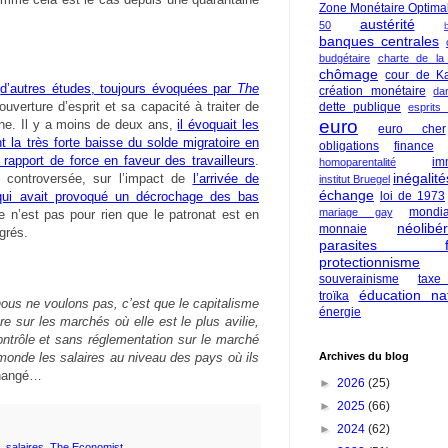
Zone Monétaire Optima
austérité
50
banques centrales
budgétaire
charte de la
chômage
cour de Ka
e
d’autres études, toujours évoquées par
The
création monétaire
da
 ouverture d’esprit et sa capacité à traiter de
dette publique
esprits
euro
enne. Il y a moins de deux ans,
il évoquait les
euro cher
 la très forte baisse du solde migratoire en
obligations
finance
rapport de force en faveur des travailleurs
.
im
homoparentalité
inégalité
, controversée, sur l’impact de
l’arrivée de
institut Bruegel
échange
qui avait provoqué un décrochage des bas
loi de 1973
mondia
mariage gay
e n’est pas pour rien que le patronat est en
néolibé
monnaie
grés.
parasites fi
protectionnisme
souverainisme
taxe
éducation nat
troïka
ous ne voulons pas, c’est que le capitalisme
énergie
re sur les marchés où elle est le plus avilie,
contrôle et sans réglementation sur le marché
 monde les salaires au niveau des pays où ils
Archives du blog
changé…
►
2026
(25)
►
2025
(66)
►
2024
(62)
,
salaires
,
The Economist