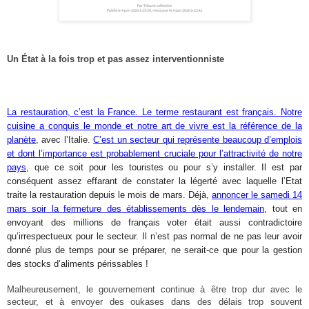
Un État à la fois trop et pas assez interventionniste
La restauration, c’est la France. Le terme restaurant est français. Notre
cuisine a conquis le monde et notre art de vivre est la référence de la
planète
, avec l’Italie.
C’est un secteur qui représente beaucoup d’emplois
et dont l’importance est probablement cruciale pour l’attractivité de notre
pays
, que ce soit pour les touristes ou pour s’y installer. Il est par
conséquent assez effarant de constater la légerté avec laquelle l’Etat
traite la restauration depuis le mois de mars. Déjà,
annoncer le samedi 14
mars soir la fermeture des établissements dès le lendemain
, tout en
envoyant des millions de français voter était aussi contradictoire
qu’irrespectueux pour le secteur. Il n’est pas normal de ne pas leur avoir
donné plus de temps pour se préparer, ne serait-ce que pour la gestion
des stocks d’aliments périssables !
Malheureus
ement, le gouvernement continue à être trop dur avec le
secteur, et à envoyer des oukases dans des délais trop souvent