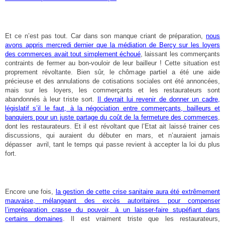
Et ce n’est pas tout. Car dans son manque criant de préparation,
nous
avons appris mercredi dernier que la médiation de Bercy sur les loyers
des commerces avait tout simplement échoué
, laissant les commerçants
contraints de fermer au bon-vouloir de leur bailleur ! Cette situation est
proprement révoltante. Bien sûr, le chômage partiel a été une aide
précieuse et des annulations de cotisations sociales ont été annoncées,
mais sur les loyers, les commerçants et les restaurateurs sont
abandonnés à leur triste sort.
Il devrait lui revenir de donner un cadre,
législatif s’il le faut, à la négociation entre commerçants, bailleurs et
banquiers pour un juste partage du coût de la fermeture des commerces
,
dont les restaurateurs. Et il est révoltant que l’Etat ait laissé trainer ces
discussions, qui auraient du débuter en mars, et n’auraient jamais
dépasser avril, tant le temps qui passe revient à accepter la loi du plus
fort.
Encore une fois,
la gestion de cette crise sanitaire aura été extrêmement
mauvaise, mélangeant des excès autoritaires pour compenser
l’impréparation crasse du pouvoir, à un laisser-faire stupéfiant dans
certains domaines
. Il est vraiment triste que les restaurateurs,