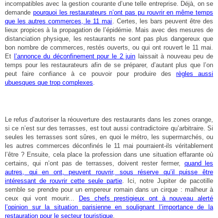
incompatibles avec la gestion courante d’une telle entreprise. Déjà, on se
demande
pourquoi les restaurateurs n’ont pas pu rouvrir en même temps
que les autres commerces, le 11 mai
. Certes, les bars peuvent être des
lieux propices à la propagation de l’épidémie. Mais avec des mesures de
distanciation physique, les restaurants ne sont pas plus dangereux que
bon nombre de commerces, restés ouverts, ou qui ont rouvert le 11 mai.
Et
l’annonce du déconfinement pour le 2 juin
laissait à nouveau peu de
temps pour les restaurateurs afin de se préparer, d’autant plus que l’on
peut faire confiance à ce pouvoir pour produire des
règles aussi
ubuesques que trop complexes
.
Le refus d’autoriser la réouverture des restaurants dans les zones orange,
si ce n’est sur des terrasses, est tout aussi contradictoire qu’arbitraire. Si
seules les terrasses sont sûres, en quoi le métro, les supermarchés, ou
les autres commerces déconfinés le 11 mai pourraient-ils véritablement
l’être ? Ensuite, cela place la profession dans une situation effarante où
certains, qui n’ont pas de terrasses, doivent rester fermer,
quand les
autres, qui en ont, peuvent rouvrir, sous réserve qu’il puisse être
intéressant de rouvrir cette seule partie
. Ici, notre Jupiter de pacotille
semble se prendre pour un empereur romain dans un cirque : malheur à
ceux qui vont mourir...
Des chefs prestigieux ont à nouveau alerté
l’opinion sur la situation parisienne en soulignant l’importance de la
restauration pour le secteur touristique
.