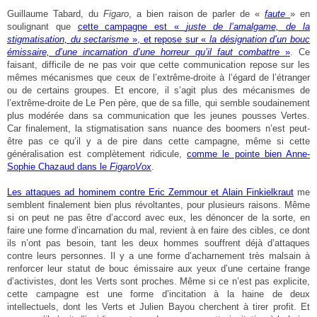
Guillaume Tabard, du
Figaro
, a bien raison de parler de «
faute
» en
soulignant que
cette campagne est «
juste de l’amalgame, de la
stigmatisation, du sectarisme
», et repose sur «
la désignation d’un bouc
émissaire, d’une incarnation d’une horreur qu’il faut combattre
»
. Ce
faisant, difficile de ne pas voir que cette communication repose sur les
mêmes mécanismes que ceux de l’extrême-droite à l’égard de l’étranger
ou de certains groupes. Et encore, il s’agit plus des mécanismes de
l’extrême-droite de Le Pen père, que de sa fille, qui semble soudainement
plus modérée dans sa communication que les jeunes pousses Vertes.
Car finalement, la stigmatisation sans nuance des boomers n’est peut-
être pas ce qu’il y a de pire dans cette campagne, même si cette
généralisation est complètement ridicule,
comme le pointe bien Anne-
Sophie Chazaud dans le
FigaroVox
.
Les attaques ad hominem contre Eric Zemmour et Alain Finkielkraut
me
semblent finalement bien plus révoltantes, pour plusieurs raisons. Même
si on peut ne pas être d’accord avec eux, les dénoncer de la sorte, en
faire une forme d’incarnation du mal, revient à en faire des cibles, ce dont
ils n’ont pas besoin, tant les deux hommes souffrent déjà d’attaques
contre leurs personnes. Il y a une forme d’acharnement très malsain à
renforcer leur statut de bouc émissaire aux yeux d’une certaine frange
d’activistes, dont les Verts sont proches. Même si ce n’est pas explicite,
cette campagne est une forme d’incitation à la haine de deux
intellectuels, dont les Verts et Julien Bayou cherchent à tirer profit. Et