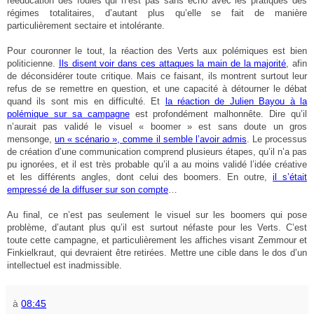
rééducation des foules qui n’est pas sans écho avec les pratiques des
régimes totalitaires, d’autant plus qu’elle se fait de manière
particulièrement sectaire et intolérante.
Pour couronner le tout, la réaction des Verts aux polémiques est bien
politicienne.
Ils disent voir dans ces attaques la main de la majorité
, afin
de déconsidérer toute critique. Mais ce faisant, ils montrent surtout leur
refus de se remettre en question, et une capacité à détourner le débat
quand ils sont mis en difficulté. Et
la réaction de Julien Bayou à la
polémique sur sa campagne
est profondément malhonnête. Dire qu’il
n’aurait pas validé le visuel « boomer » est sans doute un gros
mensonge,
un « scénario », comme il semble l’avoir admis
. Le processus
de création d’une communication comprend plusieurs étapes, qu’il n’a pas
pu ignorées, et il est très probable qu’il a au moins validé l’idée créative
et les différents angles, dont celui des boomers. En outre,
il s’était
empressé de la diffuser sur son compte
…
Au final, ce n’est pas seulement le visuel sur les boomers qui pose
problème, d’autant plus qu’il est surtout néfaste pour les Verts. C’est
toute cette campagne, et particulièrement les affiches visant Zemmour et
Finkielkraut, qui devraient être retirées. Mettre une cible dans le dos d’un
intellectuel est inadmissible.
à
08:45