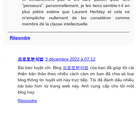
"penseurs". personnellement, je les tiens semble-t-il en
plus piètre estime que Laurent Herblay et cela ne
m'empêche nullement de les considérer comme
membre de la classe intellectuelle.
Répondre
프로토분석법
3 décembre 2022 à 07:12
Bài báo tuyệt vời. Blog
프로토분석법
của bạn đã giúp tôi cải
thiện bản thân theo nhiều cách cảm ơn bạn đã chia sẻ loại
blog thông tin tuyệt vời này trực tiếp. Tôi đã đánh dấu nhiều
bài báo hơn từ trang web này. Anh cung cấp cho tôi một
blog hay.
Répondre