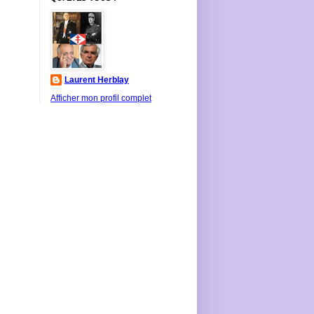
Laurent Herblay
Afficher mon profil complet