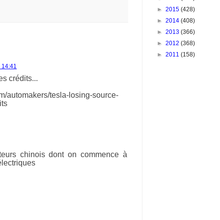
►
2015
(428)
►
2014
(408)
►
2013
(366)
►
2012
(368)
►
2011
(158)
 14:41
s crédits...
m/automakers/tesla-losing-source-
its
cteurs chinois dont on commence à
électriques