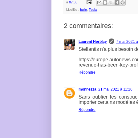
à
07:55
Libellés :
bulle
,
Tesla
2 commentaires:
Laurent Herblay
7 mai 2021 à
Stellantis n'a plus besoin de
https://europe.autonews.co
revenue-has-been-key-prof
Répondre
monnezza
21 mai 2021 à 11:26
Sans oublier les constru
importer certains modèles 
Répondre