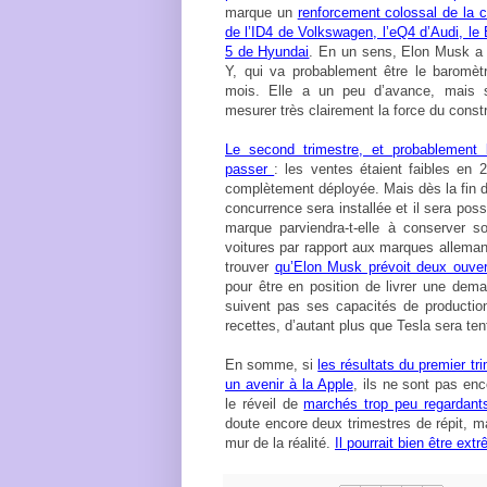
marque un
renforcement colossal de la 
de l’ID4 de Volkswagen, l’eQ4 d’Audi, le
5 de Hyundai
. En un sens, Elon Musk a r
Y, qui va probablement être le baromèt
mois. Elle a un peu d’avance, mais 
mesurer très clairement la force du const
Le second trimestre, et probablement 
passer
: les ventes étaient faibles en
complètement déployée. Mais dès la fin d
concurrence sera installée et il sera poss
marque parviendra-t-elle à conserver so
voitures par rapport aux marques allemande
trouver
qu’Elon Musk prévoit deux ouver
pour être en position de livrer une dema
suivent pas ses capacités de production
recettes, d’autant plus que Tesla sera te
En somme, si
les résultats du premier tr
un avenir à la Apple
, ils ne sont pas en
le réveil de
marchés trop peu regardants
doute encore deux trimestres de répit, m
mur de la réalité.
Il pourrait bien être ext