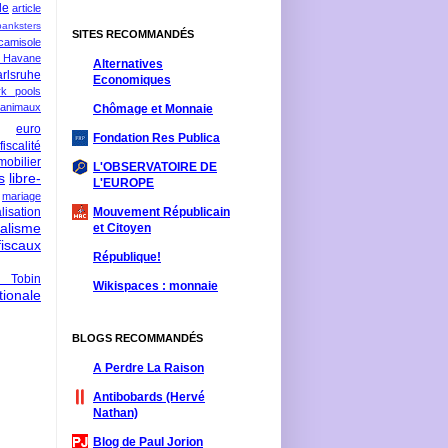
le
article
banksters
SITES RECOMMANDÉS
camisole
 Havane
Alternatives
rlsruhe
Economiques
rk pools
 animaux
Chômage et Monnaie
euro
Fondation Res Publica
fiscalité
mobilier
L'OBSERVATOIRE DE
s
libre-
L'EUROPE
mariage
lisation
Mouvement Républicain
ralisme
et Citoyen
scaux
République!
 Tobin
Wikispaces : monnaie
ionale
BLOGS RECOMMANDÉS
A Perdre La Raison
Antibobards (Hervé
Nathan)
Blog de Paul Jorion