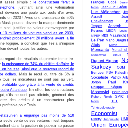
st assez simple :
le constructeur ferait à
François Copé
Jean
éléphone
, justifiant ainsi une valorisation
Jean-Luc Gréau
Rosa
Luc Mélenchon
Je
 est devenue une poule aux œufs d’or avec
Ayrault
Jea
liards en 2020 ! Avec une croissance de 50%
Chevènement
J
lon Musk pourrait devenir la marque dominante
Joseph St
Tepper
 ainsi justifier sa valeur extravagante par
Keynes
LIBOR
Louis
t 10 millions de voitures vendues en 2030,
Maastricht
MES
M'PEP
ndrait probablement 20 millions avant la fin
Le Pen
Mario Draghi
une logique, à condition que Tesla s’impose
Allais
Milton Fr
oin devant toutes les autres.
Monsanto
Morad el
Muhammad Yunus
au regard des résultats du premier trimestre.
Ni
Dupont-Aignan
er
la croissance de 74% du chiffre d’affaire, le
Sarkozy
OGM
s en hausse, ainsi que le nouveau record de
Berruyer
PSA
Palesti
de dollars
. Mais le recul du titre de 5% à
Socialiste
Patrick Art
e tous les indicateurs ne sont pas au vert.
Paul Kr
Jorion
t profitable que grâce à la vente de crédits
Philippe Séguin
outre-Atlantique
. En effet, les constructeurs
Moscovici
Pierre-Noë
i, s’ils ne sont pas atteints, génèrent des
SMIC
Robert Reich
eter des crédits à un constructeur plus
TCE
Royal
profitable pour Tesla.
Tchécoslovaquie
Economist
r étatsunien a engrangé pas moins de 518
UM
Piketty
Tocqueville
 la seule vente de ses voitures n’est toujours
Union Europé
mettent dans la position de pouvoir se passer