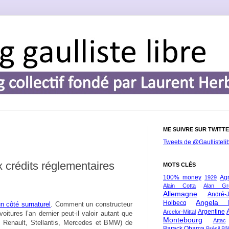
ME SUIVRE SUR TWITT
Tweets de @Gaullisteli
x crédits réglementaires
MOTS CLÉS
100% money
Agr
1929
Alain Cotta
Alan Gr
Allemagne
André-
Angela 
Holbecq
n côté surnaturel
. Comment un constructeur
Argentine
Arcelor-Mittal
oitures l’an dernier peut-il valoir autant que
Montebourg
Attac
 Renault, Stellantis, Mercedes et BMW) de
Barack Obama
Brésil
Bâl