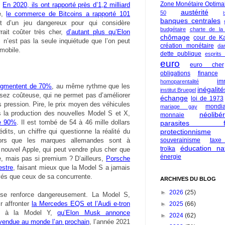
Zone Monétaire Optima
.
En 2020, ils ont rapporté près d’1,2 milliard
austérité
50
e,
le commerce de Bitcoins a rapporté 101
banques centrales
it d’un jeu dangereux pour qui considère
budgétaire
charte de la
urrait coûter très cher,
d’autant plus qu’Elon
chômage
cour de Ka
i n’est pas la seule inquiétude que l’on peut
création monétaire
da
omobile.
dette publique
esprits
euro
euro cher
obligations
finance
im
homoparentalité
augmentent de 70%
, au même rythme que les
inégalité
institut Bruegel
sez coûteuse, qui ne permet pas d’améliorer
échange
loi de 1973
s pression. Pire, le prix moyen des véhicules
mondia
mariage gay
s la production des nouvelles Model S et X,
néolibé
monnaie
de 90%
. Il est tombé de 54 à 46 mille dollars
parasites fi
dits, un chiffre qui questionne la réalité du
protectionnisme
lors que les marques allemandes sont à
souverainisme
taxe
éducation nat
troïka
 un nouvel Apple, qui peut vendre plus cher que
énergie
e, mais pas si premium ? D’ailleurs,
Porsche
estre
, faisant mieux que la Model S a jamais
levés que ceux de sa concurrente.
ARCHIVES DU BLOG
►
2026
(25)
e se renforce dangereusement. La Model S,
r affronter
la Mercedes EQS et l’Audi e-tron
►
2025
(66)
d à la Model Y,
qu’Elon Musk annonce
►
2024
(62)
s vendue au monde l’an prochain
, l’année 2021