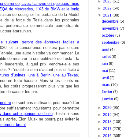
►
2023
(51)
concurrence, avec l’arrivée en quelques mois
►
2022
(54)
 EQA de Mercredes, l’iX3 de BMW et le Ioniq
aison de souligner l’importance de la Model
▼
2021
(88)
re de la force de Tesla dans les prochains
décembre
(5)
sa performance commerciale permettra de
novembre
(7)
ructeur étatsunien.
octobre
(5)
le suivant, seront des épreuves faciles à
septembre
(6)
 2020, et la concurrence ne sera pas encore
août
(4)
’année, une autre histoire va commencer. La
juillet
(8)
ible de mesurer la compétitivité de Tesla : la
juin
(9)
n leadership, à quel prix vendra-t-elle ses
s ? L’équilibre sera d’autant plus difficile à
mai
(11)
tures d’usines, une à Berlin, une au Texas
,
avril
(7)
nde en forte hausse. Mais si les clients ne
mars
(10)
, les coûts progresseront plus vite que les
ntée de casser les prix…
février
(7)
janvier
(9)
imestre
ne sont pas suffisants pour accréditer
►
2020
(95)
core suffisamment inquiétants pour permettre
 dans cette période de bulle
. Tesla a sans
►
2019
(94)
ais après, Elon Musk ne pourra pas éviter le
►
2018
(138)
rêmement brutal
.
►
2017
(279)
►
2016
(305)