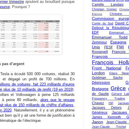
emier trimestre
ajoutent au brouillard puisque
Camille Landais
bourse
. Pourquoi ?
Christian Gomez
Christi
Christine 
Etienne
Commission euro
David C
Corée du Sud
Debout la Républiqu
EDF
Emmanuel
Emmanuel Todd
Espagne
Zemmour
Unis
FMI
FESF
Roosevelt
François
François Fi
François Hol
s pas d’argent
Front National
F
Lordon
Glass Steag
 Tesla a écoulé 500 000 voitures, réalisé 30
Goldman Sachs
res et dégagé un profit de 700 millions. En
G
Dépression
lions de voitures, fait 223 milliards d’euros
Grèce
Bretagne
sé plus de 10 milliards de profit (19 en 2019)
.
de Gaulle
Gérard Laf
ollars et Volkswagen à peine 125 milliards
Frequency Trading
 à peine 80 milliards,
alors que le groupe
Chavez
ISF
Jacque
it plus de 150 milliards de chiffre d’affaires,
Jacques Delors
en 2020
. Naturellement, il y a un phénomène
Jacques
Généreux
ut bien qu’il y ait une forme de justification à
James Kenneth Gal
lématique de l’électrique.
Japon
Jean-Claude
Jean-Claude Trichet