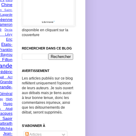
Chine
an Saint-
Lagarde
péenne
ameron
e
Dexia
disponible en cliquant sur la
 Lévy
couverture
Eric
Etats-
RECHERCHER DANS CE BLOG
Franklin
 Bayrou
llon
lande
AVERTISSEMENT
rédéric
all Act
Les articles publiés sur ce blog
Grande
reflètent uniquement l'opinion
rande-
de leurs auteurs. Je suis ouvert
aux débats mais je tiens aussi
Général
à leur bonne tenue, donc les
ay
High
commentaires injurieux, ainsi
Hugo
que les détournements de
s Attali
débat, seront supprimés.
Jacques
 Sapir
braith
S’ABONNER À
 Michéa
Jean-
Articles