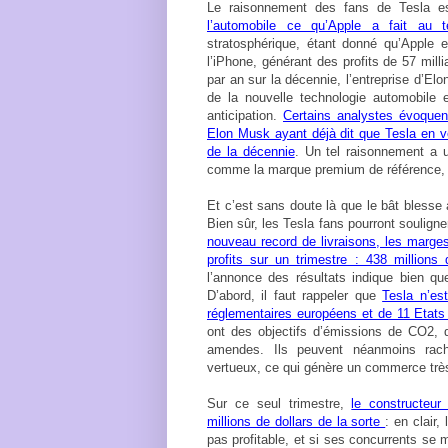
Le raisonnement des fans de Tesla e
l’automobile ce qu’Apple a fait au t
stratosphérique, étant donné qu’Apple
l’iPhone, générant des profits de 57 mil
par an sur la décennie, l’entreprise d’E
de la nouvelle technologie automobile et
anticipation.
Certains analystes évoquen
Elon Musk ayant déjà dit que Tesla en ve
de la décennie
. Un tel raisonnement a 
comme la marque premium de référence, l
Et c’est sans doute là que le bât blesse 
Bien sûr, les Tesla fans pourront soulign
nouveau record de livraisons, les marge
profits sur un trimestre : 438 millions 
l’annonce des résultats indique bien qu
D’abord, il faut rappeler que
Tesla n’es
réglementaires européens et de 11 Etats 
ont des objectifs d’émissions de CO2, qu
amendes. Ils peuvent néanmoins rach
vertueux, ce qui génère un commerce très 
Sur ce seul trimestre,
le constructeu
millions de dollars de la sorte
: en clair,
pas profitable, et si ses concurrents se 