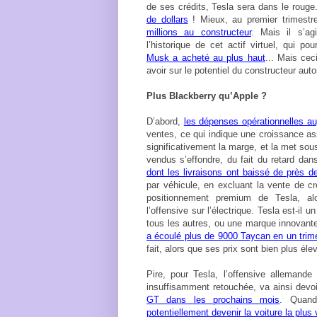
de ses crédits, Tesla sera dans le rouge
de dollars
! Mieux, au premier trimestr
millions au constructeur
. Mais il s’ag
l’historique de cet actif virtuel, qui po
Musk a acheté au plus haut
... Mais cec
avoir sur le potentiel du constructeur aut
Plus Blackberry qu’Apple ?
D’abord,
les dépenses opérationnelles 
ventes, ce qui indique une croissance as
significativement la marge, et la met sou
vendus s’effondre, du fait du retard dan
dont les livraisons ont baissé de près 
par véhicule, en excluant la vente de cré
positionnement premium de Tesla, a
l’offensive sur l’électrique. Tesla est-il
tous les autres, ou une marque innovant
a écoulé plus de 9000 Taycan en un trim
fait, alors que ses prix sont bien plus é
Pire, pour Tesla, l’offensive allemand
insuffisamment retouchée, va ainsi devoi
GT dans les prochains mois
. Quan
potentiellement devenir la voiture la plu