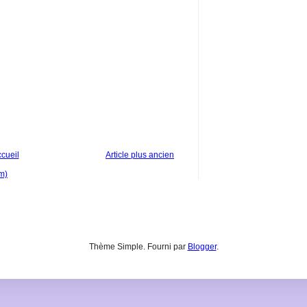
cueil
Article plus ancien
m)
Thème Simple. Fourni par
Blogger
.