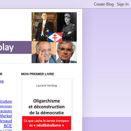
ER
MON PREMIER LIVRE
bre
iculture
eenspan
Jacques
Merkel
Arnaud
BCE
e 2
CDS