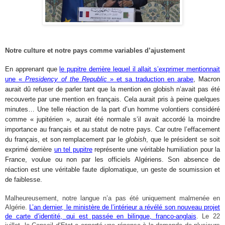
Notre culture et notre pays comme variables d’ajustement
En apprenant que
le pupitre derrière lequel il allait s’exprimer mentionnait
une «
Presidency of the Republic
» et sa traduction en arabe
, Macron
aurait dû refuser de parler tant que la mention en globish n’avait pas été
recouverte par une mention en français. Cela aurait pris à peine quelques
minutes… Une telle réaction de la part d’un homme volontiers considéré
comme « jupitérien », aurait été normale s’il avait accordé la moindre
importance au français et au statut de notre pays. Car outre l’effacement
du français, et son remplacement par le
globish
, que le président se soit
exprimé derrière
un tel pupitre
représente une véritable humiliation pour la
France, voulue ou non par les officiels Algériens. Son absence de
réaction est une véritable faute diplomatique, un geste de soumission et
de faiblesse.
Malheureusement, notre langue n’a pas été uniquement malmenée en
Algérie.
L’an dernier, le ministère de l’intérieur a révélé son nouveau projet
de carte d’identité, qui est passée en bilingue, franco-anglais
. Le 22