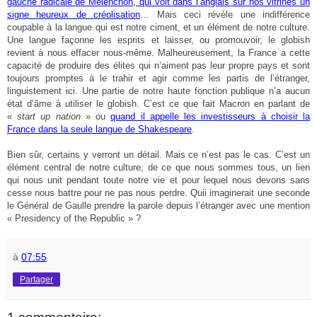
gauche radicale de Mélenchon, qui voit dans l’anglais sur nos vitrines un
signe heureux de créolisation
… Mais ceci révèle une indifférence
coupable à la langue qui est notre ciment, et un élément de notre culture.
Une langue façonne les esprits et laisser, ou promouvoir, le globish
revient à nous effacer nous-même. Malheureusement, la France a cette
capacité de produire des élites qui n’aiment pas leur propre pays et sont
toujours promptes à le trahir et agir comme les partis de l’étranger,
linguistement ici. Une partie de notre haute fonction publique n’a aucun
état d’âme à utiliser le globish. C’est ce que fait Macron en parlant de
«
start up nation
» ou
quand il appelle les investisseurs à choisir la
France dans la seule langue de Shakespeare
.
Bien sûr, certains y verront un détail. Mais ce n’est pas le cas. C’est un
élément central de notre culture, de ce que nous sommes tous, un lien
qui nous unit pendant toute notre vie et pour lequel nous devons sans
cesse nous battre pour ne pas nous perdre. Quii imaginerait une seconde
le Général de Gaulle prendre la parole depuis l’étranger avec une mention
« Presidency of the Republic » ?
à
07:55
Partager