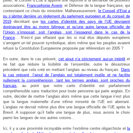
juillet, le Conseil d’Etat a apporté une réponse à la demande de plusieurs
associations,
Francophonie Avenir
, et Défense de la langue française, qui
contestaient ce choix du ministère. Malheureusement,
le Conseil d’Etat a
pu s’abriter derrière un règlement du parlement européen et du conseil de
2019
décrétant que
les cartes d’identité des pays de l’UE devraient
dorénavant être au moins bilingue et qu’une autre langue officielle de
l’Union s’imposait, soit l’anglais, soit l’espagnol dans le cas de la
France
… N’est-il pas effarant que les si mal élus députés européens
s’arrogent un tel pouvoir symbolique, alors même que les peuples avaient
refusé la Constitution Européenne proposée par référendum en 2005 ?
En outre, dans le cas présent,
cet ajout n’a strictement aucun intérêt
et
ne fait que réduire la lisibilité de l’ensemble, outre le désastreux
précédent que cela créé en mettant l’anglais au niveau du français.
Dans
le cas présent, l’ajout de l’anglais est totalement inutile et ne facilite
nullement la compréhension, tant les termes anglais sont proches du
français
, au point que notre carte d’identité est parfaitement
compréhensible sans traduction pour toute personne qui parle anglais. En
outre, décider de mettre l’anglais alors même que cette langue n’est plus
que la langue maternelle d’une infime minorité de l’UE est aberrant.
L’anglais ne devrait même plus être une langue officielle de l’UE après le
Brexit. A supposer qu’il faille une langue de plus, nous avions le choix
parmi les langues de nos autres voisins…
Ici, il y a une proximité incroyable entre l’extrême centre oligarchiste et
la